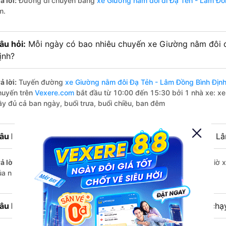
ả lời:
Đường di chuyển bằng
xe Giường nằm đôi đi Đạ Tẻh - Lâm Đồ
m.
âu hỏi:
Mỗi ngày có bao nhiêu chuyến xe Giường nằm đôi 
ịnh?
ả lời:
Tuyến đường
xe Giường nằm đôi Đạ Tẻh - Lâm Đồng Bình Địn
huyến trên
Vexere.com
bắt đầu từ 10:00 đến 15:30 bởi 1 nhà xe: xe
ầy đủ cả ban ngày, buổi trưa, buổi chiều, ban đêm
âu hỏi:
Nhà xe Giường nằm đôi đi Bình Định từ Đạ Tẻh - L
ả lời:
Chuyến
Giường nằm đôi Đạ Tẻh - Lâm Đồng Bình Định
có giờ x
ủa nhà xe Xuân Hải.
âu hỏi:
Nhà xe đi Bình Định từ Đạ Tẻh - Lâm Đồng nào chạy