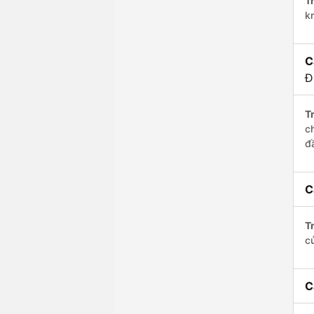
Tr
k
C
Đ
Tr
c
đ
C
Tr
c
C