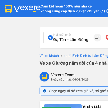
Cam kết hoàn 150% nếu nhà xe

không cung cấp dịch vụ vận chuyển (*)
in
Nơi xuất phát
import_export
Vé xe khách
xe đi Bình Định từ Lâm Đồn
Vé xe Giường nằm đôi của 4 nhà 
Vexere Team
Ngày cập nhật: 06/08/2026
Chọn ngày đi để xem giá vé, số ghế t
info
Xuân Hải