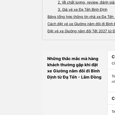
2. Về chất lượng, review, đánh gi
3. Giá vé xe Đạ Tẻh Bình Định
Bảng tổng hợp thông tin nhà xe Đạ Tẻh 
Cách đặt vé xe Giường nằm đôi đi Bình 
Đặt vé xe Giường nằm đôi Tết 2027 từ Đ
C
Những thắc mắc mà hàng
c
khách thường gặp khi đặt
xe Giường nằm đôi đi Bình
Tr
Định từ Đạ Tẻh - Lâm Đồng
n
C
Tr