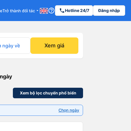
help_outline
phone
Hotline 24/7
Đăng nhập
re
Trở thành đối tác
arrow_drop_down
Xem giá
 ngày về
 ngày
Xem bộ lọc chuyến phổ biến
Chọn ngày