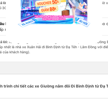
ả lời:
Chuyến
Giường nằm đôi Đạ Tẻh - Lâm Đồng Bình Định
có giờ x
5:30 là của nhà xe Xuân Hải.
âu hỏi:
Review xe đi Bình Định từ Đạ Tẻh - Lâm Đồng nào có
ấp nhất?
ả lời:
Những hãng có loại xe Giường nằm đôi đi Đạ Tẻh - Lâm Đồng Bì
ấp nhất là nhà xe Xuân Hải đi Bình Định từ Đạ Tẻh - Lâm Đồng với đi
iá của khách hàng).
ch trình chi tiết các xe Giường nằm đôi Đi Bình Định từ Đạ 