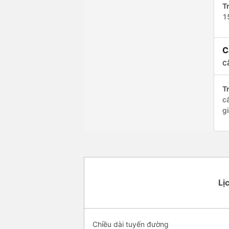
Tr
1
C
c
Tr
c
g
Lị
Chiều dài tuyến đường