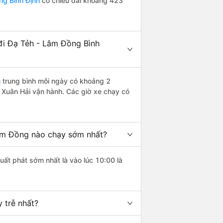
ng Bình Định
có chiều dài khoảng 423
đi Đạ Tẻh - Lâm Đồng Bình
h
trung bình mỗi ngày có khoảng 2
 Xuân Hải vận hành. Các giờ xe chạy có
âm Đồng nào chạy sớm nhất?
uất phát sớm nhất là vào lúc 10:00 là
 trễ nhất?