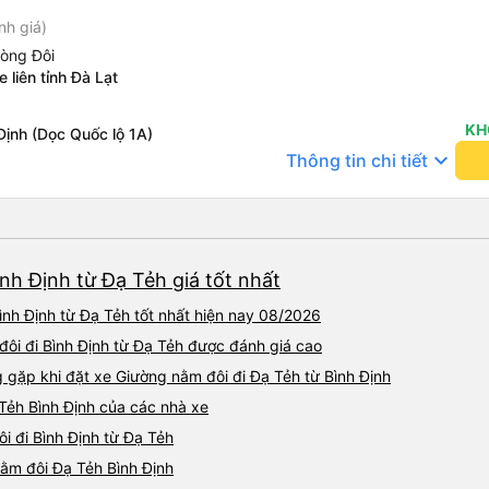
nh giá)
hòng Đôi
 liên tỉnh Đà Lạt
KH
Định (Dọc Quốc lộ 1A)
keyboard_arrow_down
Thông tin chi tiết
nh Định từ Đạ Tẻh giá tốt nhất
nh Định từ Đạ Tẻh tốt nhất hiện nay 08/2026
đôi đi Bình Định từ Đạ Tẻh được đánh giá cao
ặp khi đặt xe Giường nằm đôi đi Đạ Tẻh từ Bình Định
Tẻh Bình Định của các nhà xe
i đi Bình Định từ Đạ Tẻh
nằm đôi Đạ Tẻh Bình Định