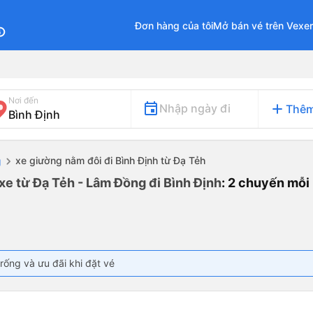
Đơn hàng của tôi
Mở bán vé trên Vexe
fo
Nơi đến
add
Nhập ngày đi
Thêm
xe giường nằm đôi đi Bình Định từ Đạ Tẻh
g
xe từ Đạ Tẻh - Lâm Đồng đi Bình Định
: 2 chuyến mỗi
rống và ưu đãi khi đặt vé