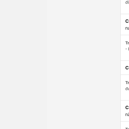
đ
C
n
Tr
- 
C
Tr
đ
C
n