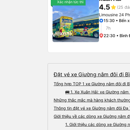
Xác nhận tức thì
4.5
star
(25 đá
Limousine 24 P
15:30 • Bến xe
7h
22:30 • Bình 
Đặt vé xe Giường nằm đôi đi Bì
Tổng hợp TOP 1 xe Giường nằm đôi đi Bì
🚌 1. Xe Xuân Hải: xe Giường nằm 
Những thắc mắc mà hàng khách thường g
Thông tin đặt vé xe Giường nằm đôi Đạ 
Giới thiệu về các dòng xe Giường nằm đô
1. Giới thiệu các dòng xe Giường 