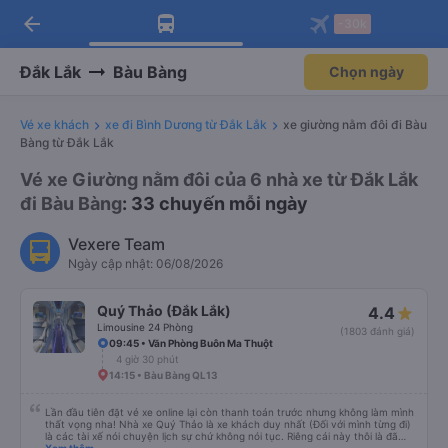
arrow_back
Tải app Vexere ngay!
Tải app Vexere
-30k
Mở app
Mở app
Nhận ưu đãi thành viên độc
-30k/ghế khi đặt vé máy bay qua
quyền
app
Đắk Lắk
Bàu Bàng
Chọn ngày
Vé xe khách
xe đi Bình Dương từ Đắk Lắk
xe giường nằm đôi đi Bàu
Bàng từ Đắk Lắk
Vé xe Giường nằm đôi của 6 nhà xe từ Đắk Lắk
đi Bàu Bàng
: 33 chuyến mỗi ngày
Vexere Team
Ngày cập nhật: 06/08/2026
Quý Thảo (Đắk Lắk)
4.4
Limousine 24 Phòng
(1803 đánh giá)
09:45 • Văn Phòng Buôn Ma Thuột
4 giờ 30 phút
14:15 • Bàu Bàng QL13
Lần đầu tiên đặt vé xe online lại còn thanh toán trước nhưng không làm mình
thất vọng nha! Nhà xe Quý Thảo là xe khách duy nhất (Đối với mình từng đi)
là các tài xế nói chuyện lịch sự chứ không nói tục. Riêng cái này thôi là đã