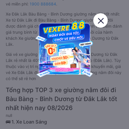
vé miễn phí:
1900 888684
.
Xe Đắk Lắk Bàu Bàng - Bình Dương giường nằm đôi tốt nhất:
Xe từ Đắk Lắk đi Bàu Bàng - Bình Dương giường nằm đôi
được đánh giá chung có chất lượng Trung bình với điểm đánh
giá trung bình từ 4.5/5 dựa trên 3822 phản hồi của hành
khách Xe giường nằm đôi về Bàu Bàng - Bình Dương từ Đắk
Lắk.
Giá vé xe giường nằm đôi đi Bàu Bàng - Bình Dương từ Đắk
Lắk rẻ nhất là 405000 của hãng xe Quý Thảo (Đắk Lắk). Tùy
thuộc vào vị trí ngồi của bạn và chương trình khuyến mãi, giá
vé Xe Đắk Lắk đi Bàu Bàng - Bình Dương giường nằm đôi này
có thể sẽ rẻ hơn
Tổng hợp TOP 3 xe giường nằm đôi đi
Bàu Bàng - Bình Dương từ Đắk Lắk tốt
nhất hiện nay 08/2026
null
🚌 1. Xe Loan Sáng