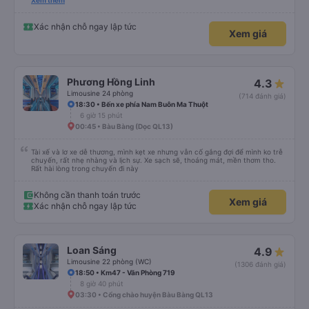
đánh giá 5 sao rồi. Chú tài xế còn uống pepsi rất dễ thương chứ không có
Xem thêm
hút thuốc phè phè như các xe khác. Đón trả đúng điểm. Được nằm đúng
giường đã đặt. Nói chung 10 điểm.
Xác nhận chỗ ngay lập tức
Xem giá
Phương Hồng Linh
4.3
Limousine 24 phòng
(714 đánh giá)
18:30 • Bến xe phía Nam Buôn Ma Thuột
6 giờ 15 phút
00:45 • Bàu Bàng (Dọc QL13)
Tài xế và lơ xe dễ thương, mình kẹt xe nhưng vẫn cố gắng đợi để mình ko trễ
chuyến, rất nhẹ nhàng và lịch sự. Xe sạch sẽ, thoáng mát, mền thơm tho.
Rất hài lòng trong chuyến đi này
Không cần thanh toán trước
Xem giá
Xác nhận chỗ ngay lập tức
Loan Sáng
4.9
Limousine 22 phòng (WC)
(1306 đánh giá)
18:50 • Km47 - Văn Phòng 719
8 giờ 40 phút
03:30 • Cổng chào huyện Bàu Bàng QL13