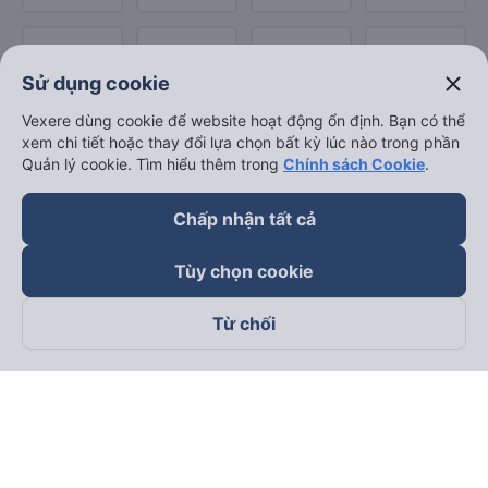
close
Sử dụng cookie
Vexere dùng cookie để website hoạt động ổn định. Bạn có thể
xem chi tiết hoặc thay đổi lựa chọn bất kỳ lúc nào trong phần
Quản lý cookie. Tìm hiểu thêm trong
Chính sách Cookie
.
Chấp nhận tất cả
Tùy chọn cookie
Từ chối
Theo dõi chúng tôi trên
Facebook
Tiktok
Youtube
Công ty TNHH Thương Mại Dịch Vụ Vexere