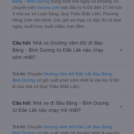
Bàng - Bình Dương
trung bình mỗi ngày có khoảng 33
chuyến trên
Vexere.com
bắt đầu từ 6:00 đến 21:50 bởi
3 nhà xe: xe Loan Sáng, Quý Thảo (Đắk Lắk), Phương
Hồng Linh vận hành. Các giờ xe chạy có đầy đủ cả ban
ngày, buổi trưa, buổi chiều, ban đêm
Câu hỏi:
Nhà xe Giường nằm đôi đi Bàu
Bàng - Bình Dương từ Đắk Lắk nào chạy
sớm nhất?
Trả lời:
Chuyến
Giường nằm đôi Đắk Lắk Bàu Bàng -
Bình Dương
có giờ xuất phát sớm nhất là vào lúc 6:00
là của nhà xe Quý Thảo (Đắk Lắk).
Câu hỏi:
Nhà xe đi Bàu Bàng - Bình Dương
từ Đắk Lắk nào chạy trễ nhất?
Trả lời:
Chuyến
Giường nằm đôi Đắk Lắk Bàu Bàng -
Bình Dương
có giờ xuất phát trễ (muộn) nhất là vào lúc