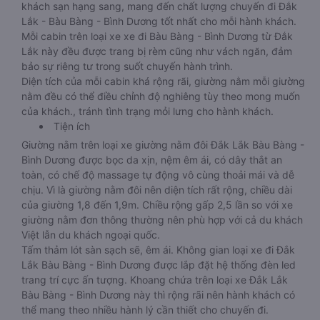
khách sạn hạng sang, mang đến chất lượng chuyến đi Đắk
Lắk - Bàu Bàng - Bình Dương tốt nhất cho mỗi hành khách.
Mỗi cabin trên loại xe xe đi Bàu Bàng - Bình Dương từ Đắk
Lắk này đều được trang bị rèm cũng như vách ngăn, đảm
bảo sự riêng tư trong suốt chuyến hành trình.
Diện tích của mỗi cabin khá rộng rãi, giường nằm mỗi giường
nằm đều có thể điều chỉnh độ nghiêng tùy theo mong muốn
của khách., tránh tình trạng mỏi lưng cho hành khách.
Tiện ích
Giường nằm trên loại xe giường nằm đôi Đắk Lắk Bàu Bàng -
Bình Dương được bọc da xịn, nệm êm ái, có dây thắt an
toàn, có chế độ massage tự động vô cùng thoải mái và dễ
chịu. Vì là giường nằm đôi nên diện tích rất rộng, chiều dài
của giường 1,8 đến 1,9m. Chiều rộng gấp 2,5 lần so với xe
giường nằm đơn thông thường nên phù hợp với cả du khách
Việt lẫn du khách ngoại quốc.
Tấm thảm lót sàn sạch sẽ, êm ái. Không gian loại xe đi Đắk
Lắk Bàu Bàng - Bình Dương được lắp đặt hệ thống đèn led
trang trí cực ấn tượng. Khoang chứa trên loại xe Đắk Lắk
Bàu Bàng - Bình Dương này thì rộng rãi nên hành khách có
thể mang theo nhiều hành lý cần thiết cho chuyến đi.