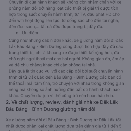
Chuyến đi của hành khách sẽ không còn nhàm chán với xe
phòng nằm đôi bởi hàng loạt các thiết bị giải trí được tích
hợp trong suốt chuyến hành trình, từ TV, đầu phát HD cho
đến wifi hoạt động liên tục, từ cổng sạc cho đến tai nghe,
đèn đọc sách,… tất cả đều được trang bị đầy đủ.
Ưu điểm
Cũng như những cabin đơn khác, xe giường nằm đôi đi Đắk
Lắk Bàu Bàng - Bình Dương cũng được tích hợp đầy đủ các
trang thiết bị, chỉ là khoang xe được thiết kế rộng hơn, đủ
chỗ nghỉ ngơi thoải mái cho hai người. Không gian đó, ấm áp
và dễ chịu chẳng khác chi căn phòng tại nhà.
Đây quả là tin cực vui với các cặp đôi bởi suốt chuyến hành
trình đi từ Đắk Lắk đến Bàu Bàng - Bình Dương các bạn có
thể thoải mái tâm tình, trò chuyện với nhau trong không gian
riêng mà không sợ ảnh hưởng đến bất cứ hành khách nào
khác. Chuyến du lịch vì thế cũng trở nên hoàn hảo hơn.
2. Về chất lượng, review, đánh giá nhà xe Đắk Lắk
Bàu Bàng - Bình Dương giường nằm đôi
Xe giường nằm đôi đi Bàu Bàng - Bình Dương từ Đắk Lắk tốt
nhất được phân loại chất lượng dựa trên đánh giá từ 1 đến 5