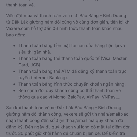
thanh toán vé.
Việc đặt mua và thanh toán vé xe đi Bàu Bàng - Bình Dương
từ Đắk Lắk giường nằm đôi cũng vô cùng đơn giản, tiện lợi khi
Vexere.com hỗ trợ đến 06 hình thức thanh toán khác nhau
bao gồm:
Thanh toán bằng tiền mặt tại các cửa hàng tiện lợi và
siêu thị gần nhà.
Thanh toán bằng thẻ thanh toán quốc tế (Visa, Master
Card, JCB).
Thanh toán bằng thẻ ATM đã đăng ký thanh toán trực
tuyến (Internet Banking).
Thanh toán bằng hình thức chuyển khoản ngân hàng.
Bên cạnh đó, quý khách cũng có thể thanh toán vé
thông qua các ví Momo, ZaloPay, AirPay, VNPay,…
Sau khi thanh toán vé xe Đắk Lắk Bàu Bàng - Bình Dương
giường nằm đôi thành công, Vexere sẽ gửi tin nhắn/email xác
nhận thành công đến số điện thoại/email mà quý khách đã
đăng ký. Đến ngày đi, quý khách vui lòng có mặt tại điểm đón
trước 30 phút giờ khởi hành để chuẩn bị lên xe. Để kiểm tra