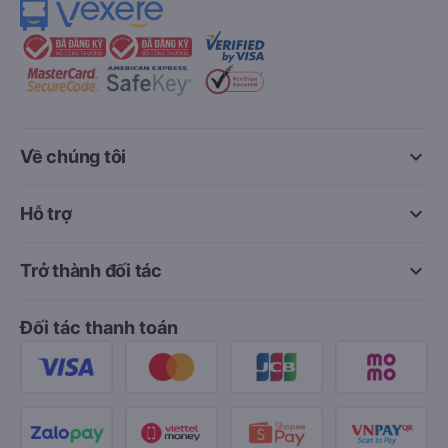
keyboard_arrow_down
Về chúng tôi
keyboard_arrow_down
Hỗ trợ
keyboard_arrow_down
Trở thành đối tác
Đối tác thanh toán