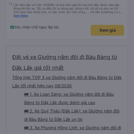
Lần đầu đặt vé trên VEXERE và khá bất ngờ khi mọi thứ đều được sắp xếp
đúng khi lên xe. Tất cả đều ổn từ đúng giờ, đúng chỗ, tài xế và phụ xe tốt,
chỗ nằm khá thoải mái, có sẵn nước lọc trên khay,... chỉ tiếc là không có chỗ
để sạc pin thôi. Nhưng vậy cũng quá ổn rồi!
Xem thêm
Xác nhận chỗ ngay lập tức
Xem giá
Đặt vé xe Giường nằm đôi đi Bàu Bàng từ
Đắk Lắk giá tốt nhất
Tổng hợp TOP 3 xe Giường nằm đôi đi Bàu Bàng từ Đắk
Lắk tốt nhất hiện nay 08/2026
🚌 1. Xe Loan Sáng: xe Giường nằm đôi đi Bàu
Bàng từ Đắk Lắk được đánh giá cao
🚌 2. Xe Quý Thảo (Đắk Lắk): xe Giường nằm đôi
đi Bàu Bàng từ Đắk Lắk uy tín
🚌 3. Xe Phương Hồng Linh: xe Giường nằm đôi đi