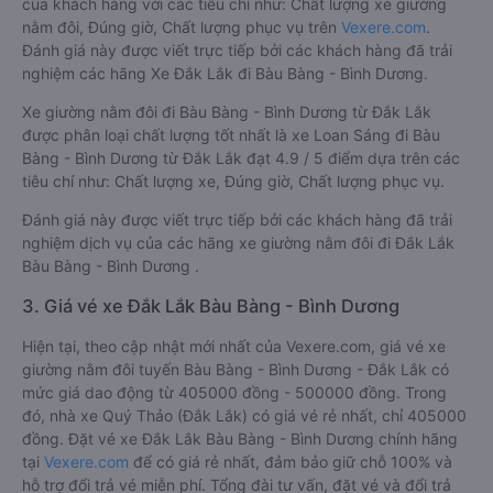
của khách hàng với các tiêu chí như: Chất lượng xe giường
nằm đôi, Đúng giờ, Chất lượng phục vụ trên
Vexere.com
.
Đánh giá này được viết trực tiếp bởi các khách hàng đã trải
nghiệm các hãng Xe Đắk Lắk đi Bàu Bàng - Bình Dương.
Xe giường nằm đôi đi Bàu Bàng - Bình Dương từ Đắk Lắk
được phân loại chất lượng tốt nhất là xe Loan Sáng đi Bàu
Bàng - Bình Dương từ Đắk Lắk đạt 4.9 / 5 điểm dựa trên các
tiêu chí như: Chất lượng xe, Đúng giờ, Chất lượng phục vụ.
Đánh giá này được viết trực tiếp bởi các khách hàng đã trải
nghiệm dịch vụ của các hãng xe giường nằm đôi đi Đắk Lắk
Bàu Bàng - Bình Dương .
3. Giá vé xe Đắk Lắk Bàu Bàng - Bình Dương
Hiện tại, theo cập nhật mới nhất của Vexere.com, giá vé xe
giường nằm đôi tuyến Bàu Bàng - Bình Dương - Đắk Lắk có
mức giá dao động từ 405000 đồng - 500000 đồng. Trong
đó, nhà xe Quý Thảo (Đắk Lắk) có giá vé rẻ nhất, chỉ 405000
đồng. Đặt vé xe Đắk Lắk Bàu Bàng - Bình Dương chính hãng
tại
Vexere.com
để có giá rẻ nhất, đảm bảo giữ chỗ 100% và
hỗ trợ đổi trả vé miễn phí. Tổng đài tư vấn, đặt vé và đổi trả