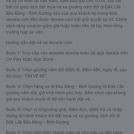
và uy tín nhất tại Việt Nam, đảm bảo giữ chỗ 100%. Đối với
bất cứ giao dịch đặt mua vé xe giường nằm đôi đi Đắk Lắk
Bàu Bàng - Bình Dương nào của quý khách tại trang web
Vexere.com đều được Vexere cam kết giải quyết sự cố. Chính
sách tặng coupon giảm giá hoặc hoàn tiền sẽ tùy theo từng
trường hợp sự việc.
Hướng dẫn đặt vé tại Vexere.com:
Bước 1: Truy cập vào website Vexere hoặc tải app Vexere trên
CH Play hoặc App Store.
Bước 2: Chọn giường nằm đôi điểm đi, điểm đến, ngày đi, sau
đó chọn “TÌM VÉ XE”.
Bước 3: Chọn hãng xe đi Bàu Bàng - Bình Dương từ Đắk Lắk
giường nằm đôi, giờ khởi hành phù hợp. Bấm chọn vào khung
giờ quý khách muốn đi để tiến hành đặt vé.
Bước 4: Chọn vị trí/giường ghế, điểm đón, điểm trả và nhập
thông tin hành khách khi đặt mua vé xe giường nằm đôi đi
Đắk Lắk Bàu Bàng - Bình Dương
Bước 5: Chọn hình thức thanh toán vé phù hợp và tiến hành