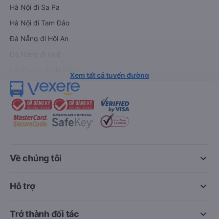
Hà Nội đi Sa Pa
Hà Nội đi Tam Đảo
Đà Nẵng đi Hội An
Đà Nẵng đi Huế
Hải Phòng đi Hà Nội
Xem tất cả tuyến đường
keyboard_arrow_down
Về chúng tôi
keyboard_arrow_down
Hỗ trợ
keyboard_arrow_down
Trở thành đối tác