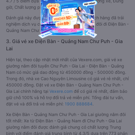
4.7 / 5 điểm dựa trên các tiêu chí như: Chất lượng xe, Đúng
giờ, Chất lượng phục vụ.
Đánh giá này được viết trực tiếp bởi các khách hàng đã trải
nghiệm dịch vụ của các hãng xe giường nằm đôi đi Điện Bàn -
Quảng Nam Chư Pưh - Gia Lai .
3. Giá vé xe Điện Bàn - Quảng Nam Chư Pưh - Gia
Lai
Hiện tại, theo cập nhật mới nhất của Vexere.com, giá vé xe
giường nằm đôi tuyến Chư Pưh - Gia Lai - Điện Bàn - Quảng
Nam có mức giá dao động từ 450000 đồng - 500000 đồng.
Trong đó, nhà xe Cao Nguyên Limousine có giá vé rẻ nhất, chỉ
450000 đồng. Đặt vé xe Điện Bàn - Quảng Nam Chư Pưh -
Gia Lai chính hãng tại
Vexere.com
để có giá rẻ nhất, đảm bảo
giữ chỗ 100% và hỗ trợ đổi trả vé miễn phí. Tổng đài tư vấn,
đặt vé và đổi trả vé miễn phí:
1900 888684
.
Xe Điện Bàn - Quảng Nam Chư Pưh - Gia Lai giường nằm đôi
tốt nhất: Xe từ Điện Bàn - Quảng Nam đi Chư Pưh - Gia Lai
giường nằm đôi được đánh giá chung có chất lượng Trung
bình với điểm đánh giá trung bình từ 4.3/5 dựa trên 773 phản