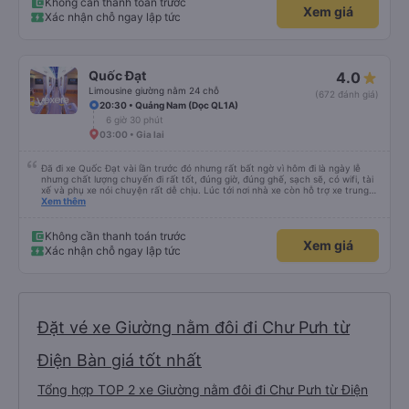
Không cần thanh toán trước
Xem giá
Xác nhận chỗ ngay lập tức
Quốc Đạt
4.0
Limousine giường nằm 24 chỗ
(672 đánh giá)
20:30 • Quảng Nam (Dọc QL1A)
6 giờ 30 phút
03:00 • Gia lai
Đã đi xe Quốc Đạt vài lần trước đó nhưng rất bất ngờ vì hôm đi là ngày lễ
nhưng chất lượng chuyến đi rất tốt, đúng giờ, đúng ghế, sạch sẽ, có wifi, tài
xế và phụ xe nói chuyện rất dễ chịu. Lúc tới nơi nhà xe còn hỗ trợ xe trung
chuyển tới tận nhà. 10đ cho nhà xe, hy vọng nhà xe duy trì được chất lượng
Xem thêm
này. Cảm ơn
Không cần thanh toán trước
Xem giá
Xác nhận chỗ ngay lập tức
Đặt vé xe Giường nằm đôi đi Chư Pưh từ
Điện Bàn giá tốt nhất
Tổng hợp TOP 2 xe Giường nằm đôi đi Chư Pưh từ Điện