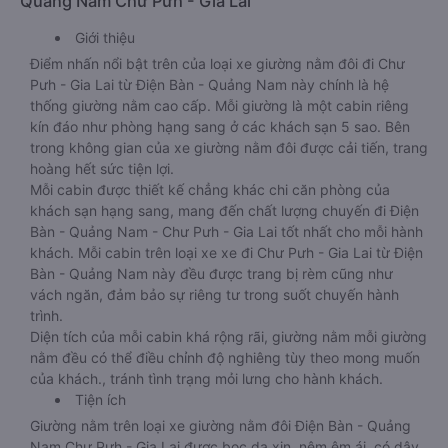
Quảng Nam Chư Pưh - Gia Lai
Giới thiệu
Điểm nhấn nổi bật trên của loại xe giường nằm đôi đi Chư
Pưh - Gia Lai từ Điện Bàn - Quảng Nam này chính là hệ
thống giường nằm cao cấp. Mỗi giường là một cabin riêng
kín đáo như phòng hạng sang ở các khách sạn 5 sao. Bên
trong không gian của xe giường nằm đôi được cải tiến, trang
hoàng hết sức tiện lợi.
Mỗi cabin được thiết kế chẳng khác chi căn phòng của
khách sạn hạng sang, mang đến chất lượng chuyến đi Điện
Bàn - Quảng Nam - Chư Pưh - Gia Lai tốt nhất cho mỗi hành
khách. Mỗi cabin trên loại xe xe đi Chư Pưh - Gia Lai từ Điện
Bàn - Quảng Nam này đều được trang bị rèm cũng như
vách ngăn, đảm bảo sự riêng tư trong suốt chuyến hành
trình.
Diện tích của mỗi cabin khá rộng rãi, giường nằm mỗi giường
nằm đều có thể điều chỉnh độ nghiêng tùy theo mong muốn
của khách., tránh tình trạng mỏi lưng cho hành khách.
Tiện ích
Giường nằm trên loại xe giường nằm đôi Điện Bàn - Quảng
Nam Chư Pưh - Gia Lai được bọc da xịn, nệm êm ái, có dây