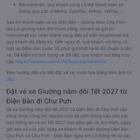
Bên cạnh đó, quý khách cũng có thể thanh toán vé
thông qua các ví Momo, ZaloPay, AirPay, VNPay,…
Sau khi thanh toán vé xe Điện Bàn - Quảng Nam Chư Pưh -
Gia Lai giường nằm đôi thành công, Vexere sẽ gửi tin
nhắn/email xác nhận thành công đến số điện thoại/email mà
quý khách đã đăng ký. Đến ngày đi, quý khách vui lòng có
mặt tại điểm đón trước 30 phút giờ khởi hành để chuẩn bị lên
xe. Để kiểm tra tình trạng vé đã đặt, quý khách vui lòng truy
cập
https://vexere.com/vi-VN/booking/ticketinfo
Xem hướng dẫn chi tiết đặt vé xe, minh họa bằng hình ảnh
tại
đây
.
Đặt vé xe Giường nằm đôi Tết 2027 từ
Điện Bàn đi Chư Pưh
Vé xe Giường nằm đôi tết 2027 từ Điện Bàn đi Chư Pưh vẫn
chưa được công bố. Vexere.com sẽ sớm thông báo cho các
bạn thông tin vé xe Tết 2027 bao gồm giá vé, lịch trình, ngày
giờ bán vé của các hãng xe khách đi tuyến đường Điện Bàn -
Chư Pưh và Chư Pưh - Điện Bàn ngay khi có thông tin từ các