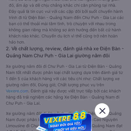
đó, ấm áp và dễ chịu chẳng khác chi căn phòng tại nhà.
Đây quả là tin cực vui với các cặp đôi bởi suốt chuyến hành
trình đi từ Điện Bàn - Quảng Nam đến Chư Pưh - Gia Lai các
bạn có thể thoải mái tâm tình, trò chuyện với nhau trong
không gian riêng mà không sợ ảnh hưởng đến bất cứ hành
khách nào khác. Chuyến du lịch vì thế cũng trở nên hoàn
hảo hơn.
2. Về chất lượng, review, đánh giá nhà xe Điện Bàn -
Quảng Nam Chư Pưh - Gia Lai giường nằm đôi
Xe giường nằm đôi đi Chư Pưh - Gia Lai từ Điện Bàn - Quảng
Nam tốt nhất được phân loại chất lượng dựa trên đánh giá từ
1 đến 5 của khách hàng với các tiêu chí như: Chất lượng xe
giường nằm đôi, Đúng giờ, Chất lượng phục vụ trên
Vexere.com
. Đánh giá này được viết trực tiếp bởi các khách
hàng đã trải nghiệm các hãng Xe Điện Bàn - Quảng Nam đi
Chư Pưh - Gia Lai.
Xe giường nằm đôi đi Chư Pưh - Gia Lai từ Điện Bàn - Quảng
Nam được phân loại chất lượng tốt nhất là xe Cao Nguyên
Limousine đi Chư Pưh - Gia Lai từ Điện Bàn - Quảng Nam đạt