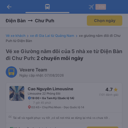
arrow_back
Tải app Vexere ngay!
Tải app Vexere
-30k
Mở app
Mở app
Nhận ưu đãi thành viên độc
-30k/ghế khi đặt vé máy bay qua
quyền
app
Điện Bàn
Chư Pưh
Chọn ngày
Vé xe khách
xe đi Gia Lai từ Quảng Nam
xe giường nằm đôi đi Chư
Pưh từ Điện Bàn
Vé xe Giường nằm đôi của 5 nhà xe từ Điện Bàn
đi Chư Pưh
: 2 chuyến mỗi ngày
Vexere Team
Ngày cập nhật: 07/08/2026
Cao Nguyên Limousine
4.7
Limousine 22 Phòng Đôi
(101 đánh giá)
19:00 • Ga Tam Kỳ (Quốc lộ 1A)
7 giờ 45 phút
02:45 • Chợ Phú Nhơn - Dọc Quốc lộ 14
Tài xế và người phục vụ tốt ,có số nơi nhà xe dừng lại nhà vs chưa tốt .