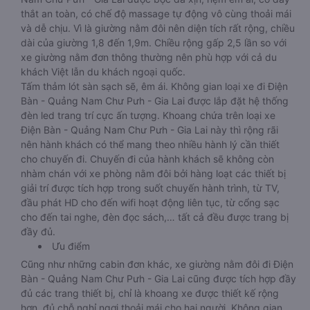
thắt an toàn, có chế độ massage tự động vô cùng thoải mái
và dễ chịu. Vì là giường nằm đôi nên diện tích rất rộng, chiều
dài của giường 1,8 đến 1,9m. Chiều rộng gấp 2,5 lần so với
xe giường nằm đơn thông thường nên phù hợp với cả du
khách Việt lẫn du khách ngoại quốc.
Tấm thảm lót sàn sạch sẽ, êm ái. Không gian loại xe đi Điện
Bàn - Quảng Nam Chư Pưh - Gia Lai được lắp đặt hệ thống
đèn led trang trí cực ấn tượng. Khoang chứa trên loại xe
Điện Bàn - Quảng Nam Chư Pưh - Gia Lai này thì rộng rãi
nên hành khách có thể mang theo nhiều hành lý cần thiết
cho chuyến đi. Chuyến đi của hành khách sẽ không còn
nhàm chán với xe phòng nằm đôi bởi hàng loạt các thiết bị
giải trí được tích hợp trong suốt chuyến hành trình, từ TV,
đầu phát HD cho đến wifi hoạt động liên tục, từ cổng sạc
cho đến tai nghe, đèn đọc sách,… tất cả đều được trang bị
đầy đủ.
Ưu điểm
Cũng như những cabin đơn khác, xe giường nằm đôi đi Điện
Bàn - Quảng Nam Chư Pưh - Gia Lai cũng được tích hợp đầy
đủ các trang thiết bị, chỉ là khoang xe được thiết kế rộng
hơn, đủ chỗ nghỉ ngơi thoải mái cho hai người. Không gian