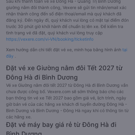
Sau khi thanh toán vé xe Đông Hà - Quảng Trị Bình Dương
giường nằm đôi thành công, Vexere sẽ gửi tin nhắn/email xác
nhận thành công đến số điện thoại/email mà quý khách đã
đăng ký. Đến ngày đi, quý khách vui lòng có mặt tại điểm đón
trước 30 phút giờ khởi hành để chuẩn bị lên xe. Để kiểm tra
tình trạng vé đã đặt, quý khách vui lòng truy cập
https://vexere.com/vi-VN/booking/ticketinfo
Xem hướng dẫn chi tiết đặt vé xe, minh họa bằng hình ảnh
tại
đây
.
Đặt vé xe Giường nằm đôi Tết 2027 từ
Đông Hà đi Bình Dương
Vé xe Giường nằm đôi tết 2027 từ Đông Hà đi Bình Dương vẫn
chưa được công bố. Vexere.com sẽ sớm thông báo cho các
bạn thông tin vé xe Tết 2027 bao gồm giá vé, lịch trình, ngày
giờ bán vé của các hãng xe khách đi tuyến đường Đông Hà -
Bình Dương và Bình Dương - Đông Hà ngay khi có thông tin từ
các hãng xe.
Đặt vé máy bay giá rẻ từ Đông Hà đi
Bình Dương