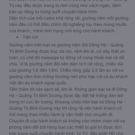
Trị này đều được trang bị rèm cũng như vách ngăn, đảm
bảo sự riêng tư trong suốt chuyến hành trình.
Diện tích của mỗi cabin khá rộng rãi, giường nằm mỗi giường
nằm đều có thể điều chỉnh độ nghiêng tùy theo mong muốn
của khách., tránh tình trạng mỏi lưng cho hành khách.
Tiện ích
Giường nằm trên loại xe giường nằm đôi Đông Hà - Quảng
Trị Bình Dương được bọc da xịn, nệm êm ái, có dây thắt an
toàn, có chế độ massage tự động vô cùng thoải mái và dễ
chịu. Vì là giường nằm đôi nên diện tích rất rộng, chiều dài
của giường 1,8 đến 1,9m. Chiều rộng gấp 2,5 lần so với xe
giường nằm đơn thông thường nên phù hợp với cả du khách
Việt lẫn du khách ngoại quốc.
Tấm thảm lót sàn sạch sẽ, êm ái. Không gian loại xe đi Đông
Hà - Quảng Trị Bình Dương được lắp đặt hệ thống đèn led
trang trí cực ấn tượng. Khoang chứa trên loại xe Đông Hà -
Quảng Trị Bình Dương này thì rộng rãi nên hành khách có
thể mang theo nhiều hành lý cần thiết cho chuyến đi.
Chuyến đi của hành khách sẽ không còn nhàm chán với xe
phòng nằm đôi bởi hàng loạt các thiết bị giải trí được tích
hợp trong suốt chuyến hành trình, từ TV, đầu phát HD cho