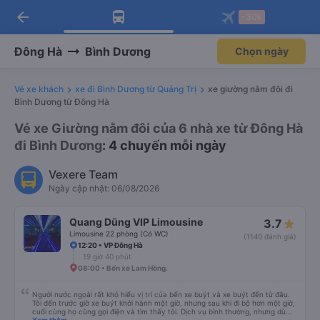
arrow_back
Tải app Vexere ngay!
Tải app Vexere
-30k
Mở app
Mở app
Nhận ưu đãi thành viên độc
-30k/ghế khi đặt vé máy bay qua
quyền
app
Đông Hà
Bình Dương
Chọn ngày
Vé xe khách
xe đi Bình Dương từ Quảng Trị
xe giường nằm đôi đi
Bình Dương từ Đông Hà
Vé xe Giường nằm đôi của 6 nhà xe từ Đông Hà
đi Bình Dương
: 4 chuyến mỗi ngày
Vexere Team
Ngày cập nhật: 06/08/2026
Quang Dũng VIP Limousine
3.7
Limousine 22 phòng (Có WC)
(1140 đánh giá)
12:20 • VP Đông Hà
19 giờ 40 phút
08:00 • Bến xe Lam Hồng.
Người nước ngoài rất khó hiểu vị trí của bến xe buýt và xe buýt đến từ đâu.
Tôi đến trước giờ xe buýt khởi hành một giờ, nhưng sau khi đi bộ hơn một giờ,
cuối cùng họ cũng gọi điện và tìm thấy tôi. Dịch vụ bình thường, nhưng dù