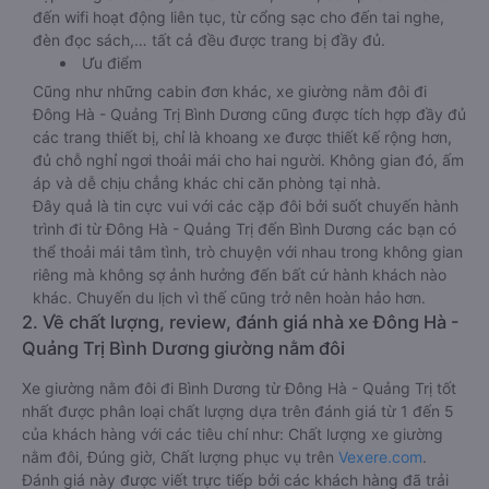
đến wifi hoạt động liên tục, từ cổng sạc cho đến tai nghe,
đèn đọc sách,… tất cả đều được trang bị đầy đủ.
Ưu điểm
Cũng như những cabin đơn khác, xe giường nằm đôi đi
Đông Hà - Quảng Trị Bình Dương cũng được tích hợp đầy đủ
các trang thiết bị, chỉ là khoang xe được thiết kế rộng hơn,
đủ chỗ nghỉ ngơi thoải mái cho hai người. Không gian đó, ấm
áp và dễ chịu chẳng khác chi căn phòng tại nhà.
Đây quả là tin cực vui với các cặp đôi bởi suốt chuyến hành
trình đi từ Đông Hà - Quảng Trị đến Bình Dương các bạn có
thể thoải mái tâm tình, trò chuyện với nhau trong không gian
riêng mà không sợ ảnh hưởng đến bất cứ hành khách nào
khác. Chuyến du lịch vì thế cũng trở nên hoàn hảo hơn.
2. Về chất lượng, review, đánh giá nhà xe Đông Hà -
Quảng Trị Bình Dương giường nằm đôi
Xe giường nằm đôi đi Bình Dương từ Đông Hà - Quảng Trị tốt
nhất được phân loại chất lượng dựa trên đánh giá từ 1 đến 5
của khách hàng với các tiêu chí như: Chất lượng xe giường
nằm đôi, Đúng giờ, Chất lượng phục vụ trên
Vexere.com
.
Đánh giá này được viết trực tiếp bởi các khách hàng đã trải