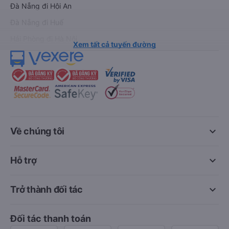
Đà Nẵng đi Hội An
Đà Nẵng đi Huế
Hải Phòng đi Hà Nội
Xem tất cả tuyến đường
keyboard_arrow_down
Về chúng tôi
keyboard_arrow_down
Hỗ trợ
keyboard_arrow_down
Trở thành đối tác
Đối tác thanh toán