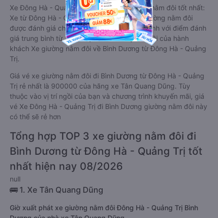
Xe Đông Hà - Quảng Trị Bình Dương giường nằm đôi tốt nhất:
Xe từ Đông Hà - Quảng Trị đi Bình Dương giường nằm đôi
được đánh giá chung có chất lượng Trung bình với điểm đánh
giá trung bình từ 3.7/5 dựa trên 4172 phản hồi của hành
khách Xe giường nằm đôi về Bình Dương từ Đông Hà - Quảng
Trị.
Giá vé xe giường nằm đôi đi Bình Dương từ Đông Hà - Quảng
Trị rẻ nhất là 900000 của hãng xe Tân Quang Dũng. Tùy
thuộc vào vị trí ngồi của bạn và chương trình khuyến mãi, giá
vé Xe Đông Hà - Quảng Trị đi Bình Dương giường nằm đôi này
có thể sẽ rẻ hơn
Tổng hợp TOP 3 xe giường nằm đôi đi
Bình Dương từ Đông Hà - Quảng Trị tốt
nhất hiện nay 08/2026
null
🚌 1. Xe Tân Quang Dũng
Giờ xuất phát xe giường nằm đôi Đông Hà - Quảng Trị Bình
Dương của nhà xe Tân Quang Dũng