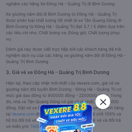
nghiệm các hãng Xe Đông Hà - Quảng Trị đi Bình Dương.
Xe giường nằm đôi đi Bình Dương từ Đông Hà - Quảng Trị
được phân loại chất lượng tốt nhất là xe Tân Quang Dũng đi
Bình Dương từ Đông Hà - Quảng Trị đạt 3.7 / 5 điểm dựa trên
các tiêu chí như: Chất lượng xe, Đúng giờ, Chất lượng phục
vụ.
Đánh giá này được viết trực tiếp bởi các khách hàng đã trải
nghiệm dịch vụ của các hãng xe giường nằm đôi đi Đông Hà -
Quảng Trị Bình Dương .
3. Giá vé xe Đông Hà - Quảng Trị Bình Dương
Hiện tại, theo cập nhật mới nhất của Vexere.com, giá vé xe
giường nằm đôi tuyến Bình Dương - Đông Hà - Quảng Trị có
mức giá dao động từ 900000 đồng - 2200000 đồng. Trong
đó, nhà xe Tân Quang Dũng có giá vé rẻ nhất, chỉ 900000
đồng. Đặt vé xe Đông Hà - Quảng Trị Bình Dương chính hãng
tại
Vexere.com
để có giá rẻ nhất, đảm bảo giữ chỗ 100% và
hỗ trợ đổi trả vé miễn phí. Tổng đài tư vấn, đặt vé và đổi trả
vé miễn phí:
1900 888684
.