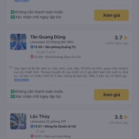
sao thì tôi ngủ ngon hơn ở khách sạn vì tôi rất thoải mái. Sẽ tuyệt hơn nếu
Xem thêm
tiếng còi xe bớt to hơn. Nhưng tôi thích nó nên tôi cho điểm tối đa. Cảm ơn
bạn rất nhiều.
Không cần thanh toán trước
Xem giá
Xác nhận chỗ ngay lập tức
Tân Quang Dũng
3.7
Limousine 22 Phòng Đôi (WC)
(3002 đánh giá)
13:55 • Văn phòng Quảng Trị
23 giờ 5 phút
13:00 • Bình Dương (Dọc QL13)
Các bạn nữ lễ tân xinh iu. Các anh, chú, bác VP ĐH vui tính, quan tâm khách,
vui vẻ, nhiệt tình. Trong chuyến đi của mình có 2 gia đình bác lớn tuổi nc khá
to, có bạn nv nhắc nhở thì 2 bác mắng lại bạn ấy. Nếu 2 bác ấy có đánh giá
xấu thì mình ngược lại nha. Bạn ấy nhắc nhở rất đúng. 2 bác nói rất to. To
Xem thêm
đến lỗi mình ngủ còn mơ được câu chuyện các bác nói với nhau xuất hiện
trong giấc mơ của mình luôn. Nên nếu bạn ấy bị phản ánh thì đừng trừ lương
bạn ấy nha. Nếu bạn ấy bị trừ thì bảo bạn ấy liên hệ sđt của mình, mình hỗ
Không cần thanh toán trước
Xem giá
trợ ạ. Số mình đuôi 666, chuyến ĐH-NT ngày 16/1. À các bạn nữ lễ tân xinh
Xác nhận chỗ ngay lập tức
iu còn đổi cho mình phòng đơn sang đôi xong còn note là (một mình) yêu
luôn. Nhưng phòng đôi mà nằm một thì mỗi lần xe rẽ 1 cái là ✈️ Ít đi xe khách
nhưng đủ để đánh giá 10/10.
Lộc Thủy
3.5
Limousine 22 phòng VIP
(30 đánh giá)
15:01 • Đông Hà (Quốc lộ 1A)
21 giờ
12:01 • Bến xe Lam Hồng