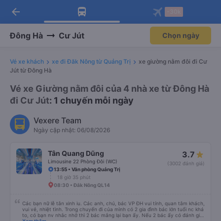
arrow_back
Tải app Vexere ngay!
Tải app Vexere
-30k
Mở app
Mở app
Nhận ưu đãi thành viên độc
-30k/ghế khi đặt vé máy bay qua
quyền
app
Đông Hà
Cư Jút
Chọn ngày
Vé xe khách
xe đi Đăk Nông từ Quảng Trị
xe giường nằm đôi đi Cư
Jút từ Đông Hà
Vé xe Giường nằm đôi của 4 nhà xe từ Đông Hà
đi Cư Jút
: 1 chuyến mỗi ngày
Vexere Team
Ngày cập nhật: 06/08/2026
Tân Quang Dũng
3.7
Limousine 22 Phòng Đôi (WC)
(3002 đánh giá)
13:55 • Văn phòng Quảng Trị
18 giờ 35 phút
08:30 • Đắk Nông QL14
Các bạn nữ lễ tân xinh iu. Các anh, chú, bác VP ĐH vui tính, quan tâm khách,
vui vẻ, nhiệt tình. Trong chuyến đi của mình có 2 gia đình bác lớn tuổi nc khá
to, có bạn nv nhắc nhở thì 2 bác mắng lại bạn ấy. Nếu 2 bác ấy có đánh giá