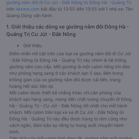
giường nằm đôi đi Cư Jút - Đắk Nông từ Đông Hà - Quảng Trị
trên
Vexere.com
bắt đầu từ 13:55 đến 13:55 bởi 1 nhà xe: Tân
Quang Dũng vận hành.
1. Giới thiệu các dòng xe giường nằm đôi Đông Hà -
Quảng Trị Cư Jút - Đắk Nông
Giới thiệu
Điểm nhấn nổi bật trên của loại xe giường nằm đôi đi Cư Jút
- Đắk Nông từ Đông Hà - Quảng Trị này chính là hệ thống
giường nằm cao cấp. Mỗi giường là một cabin riêng kín đáo
như phòng hạng sang ở các khách sạn 5 sao. Bên trong
không gian của xe giường nằm đôi được cải tiến, trang
hoàng hết sức tiện lợi.
Mỗi cabin được thiết kế chẳng khác chi căn phòng của
khách sạn hạng sang, mang đến chất lượng chuyến đi Đông
Hà - Quảng Trị - Cư Jút - Đắk Nông tốt nhất cho mỗi hành
khách. Mỗi cabin trên loại xe xe đi Cư Jút - Đắk Nông từ
Đông Hà - Quảng Trị này đều được trang bị rèm cũng như
vách ngăn, đảm bảo sự riêng tư trong suốt chuyến hành
trình.
Diện tích của mỗi cabin khá rộng rãi, giường nằm mỗi giường