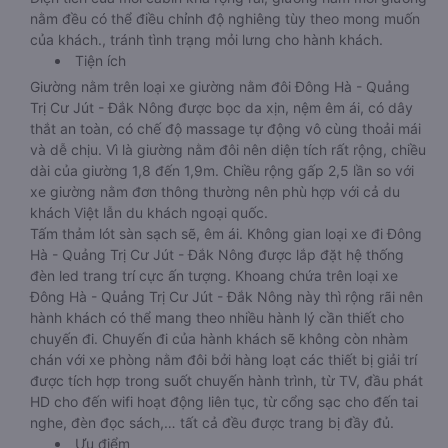
nằm đều có thể điều chỉnh độ nghiêng tùy theo mong muốn
của khách., tránh tình trạng mỏi lưng cho hành khách.
Tiện ích
Giường nằm trên loại xe giường nằm đôi Đông Hà - Quảng
Trị Cư Jút - Đắk Nông được bọc da xịn, nệm êm ái, có dây
thắt an toàn, có chế độ massage tự động vô cùng thoải mái
và dễ chịu. Vì là giường nằm đôi nên diện tích rất rộng, chiều
dài của giường 1,8 đến 1,9m. Chiều rộng gấp 2,5 lần so với
xe giường nằm đơn thông thường nên phù hợp với cả du
khách Việt lẫn du khách ngoại quốc.
Tấm thảm lót sàn sạch sẽ, êm ái. Không gian loại xe đi Đông
Hà - Quảng Trị Cư Jút - Đắk Nông được lắp đặt hệ thống
đèn led trang trí cực ấn tượng. Khoang chứa trên loại xe
Đông Hà - Quảng Trị Cư Jút - Đắk Nông này thì rộng rãi nên
hành khách có thể mang theo nhiều hành lý cần thiết cho
chuyến đi. Chuyến đi của hành khách sẽ không còn nhàm
chán với xe phòng nằm đôi bởi hàng loạt các thiết bị giải trí
được tích hợp trong suốt chuyến hành trình, từ TV, đầu phát
HD cho đến wifi hoạt động liên tục, từ cổng sạc cho đến tai
nghe, đèn đọc sách,… tất cả đều được trang bị đầy đủ.
Ưu điểm