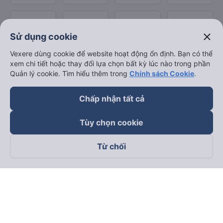
close
Sử dụng cookie
Vexere dùng cookie để website hoạt động ổn định. Bạn có thể
xem chi tiết hoặc thay đổi lựa chọn bất kỳ lúc nào trong phần
Quản lý cookie. Tìm hiểu thêm trong
Chính sách Cookie
.
Chấp nhận tất cả
Tùy chọn cookie
Từ chối
Theo dõi chúng tôi trên
Facebook
Tiktok
Youtube
Công ty TNHH Thương Mại Dịch Vụ Vexere