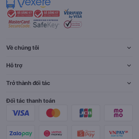
keyboard_arrow_down
Về chúng tôi
keyboard_arrow_down
Hỗ trợ
keyboard_arrow_down
Trở thành đối tác
Đối tác thanh toán