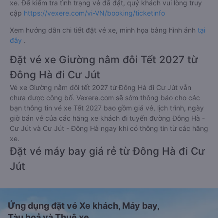
xe. Để kiểm tra tình trạng vé đã đặt, quý khách vui lòng truy
cập
https://vexere.com/vi-VN/booking/ticketinfo
Xem hướng dẫn chi tiết đặt vé xe, minh họa bằng hình ảnh
tại
đây
.
Đặt vé xe Giường nằm đôi Tết 2027 từ
Đông Hà đi Cư Jút
Vé xe Giường nằm đôi tết 2027 từ Đông Hà đi Cư Jút vẫn
chưa được công bố. Vexere.com sẽ sớm thông báo cho các
bạn thông tin vé xe Tết 2027 bao gồm giá vé, lịch trình, ngày
giờ bán vé của các hãng xe khách đi tuyến đường Đông Hà -
Cư Jút và Cư Jút - Đông Hà ngay khi có thông tin từ các hãng
xe.
Đặt vé máy bay giá rẻ từ Đông Hà đi Cư
Jút
Ứng dụng đặt vé Xe khách, Máy bay,
Tàu hoả và Thuê xe