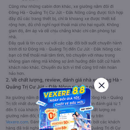
Cũng như những cabin đơn khác, xe giường nằm đôi đi
Đông Hà - Quảng Trị Cư Jút - Đắk Nông cũng được tích hợp
đầy đủ các trang thiết bị, chỉ là khoang xe được thiết kế
rộng hơn, đủ chỗ nghỉ ngơi thoải mái cho hai người. Không
gian đó, ấm áp và dễ chịu chẳng khác chi căn phòng tại
nhà.
Đây quả là tin cực vui với các cặp đôi bởi suốt chuyến hành
trình đi từ Đông Hà - Quảng Trị đến Cư Jút - Đắk Nông các
bạn có thể thoải mái tâm tình, trò chuyện với nhau trong
không gian riêng mà không sợ ảnh hưởng đến bất cứ hành
khách nào khác. Chuyến du lịch vì thế cũng trở nên hoàn
hảo hơn.
2. Về chất lượng, review, đánh giá nhà xe Đông Hà -
Quảng Trị Cư Jút - Đắk Nông giường nằm đôi
Xe giường nằm đôi đi Cư Jút - Đắk Nông từ Đông Hà - Quảng
Trị tốt nhất được phân loại chất lượng dựa trên đánh giá từ 1
đến 5 của khách hàng với các tiêu chí như: Chất lượng xe
giường nằm đôi, Đúng giờ, Chất lượng phục vụ trên
Vexere.com
. Đánh giá này được viết trực tiếp bởi các khách
hàng đã trải nghiệm các hãng Xe Đông Hà - Quảng Trị đi Cư