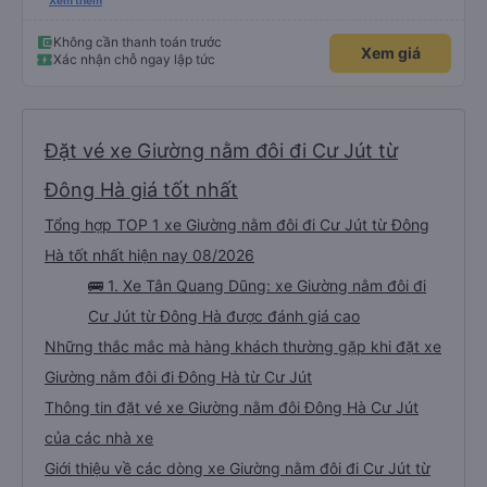
xấu thì mình ngược lại nha. Bạn ấy nhắc nhở rất đúng. 2 bác nói rất to. To
Xem thêm
đến lỗi mình ngủ còn mơ được câu chuyện các bác nói với nhau xuất hiện
trong giấc mơ của mình luôn. Nên nếu bạn ấy bị phản ánh thì đừng trừ lương
bạn ấy nha. Nếu bạn ấy bị trừ thì bảo bạn ấy liên hệ sđt của mình, mình hỗ
Không cần thanh toán trước
Xem giá
trợ ạ. Số mình đuôi 666, chuyến ĐH-NT ngày 16/1. À các bạn nữ lễ tân xinh
Xác nhận chỗ ngay lập tức
iu còn đổi cho mình phòng đơn sang đôi xong còn note là (một mình) yêu
luôn. Nhưng phòng đôi mà nằm một thì mỗi lần xe rẽ 1 cái là ✈️ Ít đi xe khách
nhưng đủ để đánh giá 10/10.
Đặt vé xe Giường nằm đôi đi Cư Jút từ
Đông Hà giá tốt nhất
Tổng hợp TOP 1 xe Giường nằm đôi đi Cư Jút từ Đông
Hà tốt nhất hiện nay 08/2026
🚌 1. Xe Tân Quang Dũng: xe Giường nằm đôi đi
Cư Jút từ Đông Hà được đánh giá cao
Những thắc mắc mà hàng khách thường gặp khi đặt xe
Giường nằm đôi đi Đông Hà từ Cư Jút
Thông tin đặt vé xe Giường nằm đôi Đông Hà Cư Jút
của các nhà xe
Giới thiệu về các dòng xe Giường nằm đôi đi Cư Jút từ