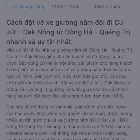
Tân Quang Dũng
13:55 - 13:55
330 Lê Duẫn
Cách đặt vé xe giường nằm đôi đi Cư
Jút - Đắk Nông từ Đông Hà - Quảng Trị
nhanh và uy tín nhất
Việc có rất nhiều nhà xe giường nằm đôi Đông Hà - Quảng Trị
Cư Jút - Đắk Nông giúp cho du khách có đa dạng sự lựa
chọn. Đây cũng có thể là một điều bất lợi làm cho hàng khách
không biết nên chọn nhà xe có xe giường nằm đôi nào là phù
hợp với mình. Bên cạnh đó, việc đảm bảo giữ chỗ, có được
chỗ ngồi yêu thích sau khi đặt vé xe đi Cư Jút - Đắk Nông từ
Đông Hà - Quảng Trị giường nằm đôi giữa nhà xe với khách
hàng sau khi đặt trực tiếp vẫn chưa được đảm bảo 100%.
Cho nên để dễ dàng so sánh giá, xem đánh giá chất lượng
các nhà xe đi, được đảm bảo quyền lợi cao nhất, được hưởng
nhiều ưu đãi giảm giá vé xe giường nằm đôi đi Cư Jút - Đắk
Nông từ Đông Hà - Quảng Trị, hành khách có thể đặt mua tại
website Vexere.com- Hệ thống đặt vé xe khách chất lượng,
và uy tín nhất tại Việt Nam, đảm bảo giữ chỗ 100%. Đối với