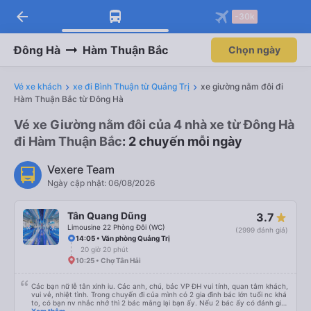
arrow_back
-30k
Đông Hà
Hàm Thuận Bắc
Chọn ngày
Vé xe khách
xe đi Bình Thuận từ Quảng Trị
xe giường nằm đôi đi
Hàm Thuận Bắc từ Đông Hà
Vé xe Giường nằm đôi của 4 nhà xe từ Đông Hà
đi Hàm Thuận Bắc
: 2 chuyến mỗi ngày
Vexere Team
Ngày cập nhật: 06/08/2026
Tân Quang Dũng
3.7
Limousine 22 Phòng Đôi (WC)
(2999 đánh giá)
14:05 • Văn phòng Quảng Trị
20 giờ 20 phút
10:25 • Chợ Tân Hải
Các bạn nữ lễ tân xinh iu. Các anh, chú, bác VP ĐH vui tính, quan tâm khách,
vui vẻ, nhiệt tình. Trong chuyến đi của mình có 2 gia đình bác lớn tuổi nc khá
to, có bạn nv nhắc nhở thì 2 bác mắng lại bạn ấy. Nếu 2 bác ấy có đánh giá