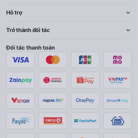
keyboard_arrow_down
Hỗ trợ
keyboard_arrow_down
Trở thành đối tác
Đối tác thanh toán