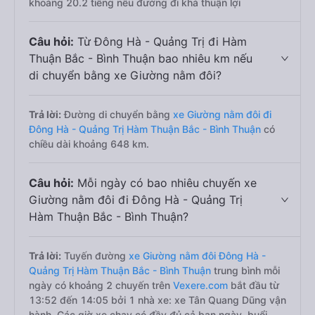
khoảng 20.2 tiếng nếu đường đi khá thuận lợi
Câu hỏi:
Từ Đông Hà - Quảng Trị đi Hàm
Thuận Bắc - Bình Thuận bao nhiêu km nếu
di chuyển bằng xe Giường nằm đôi?
Trả lời:
Đường di chuyển bằng
xe Giường nằm đôi đi
Đông Hà - Quảng Trị Hàm Thuận Bắc - Bình Thuận
có
chiều dài khoảng 648 km.
Câu hỏi:
Mỗi ngày có bao nhiêu chuyến xe
Giường nằm đôi đi Đông Hà - Quảng Trị
Hàm Thuận Bắc - Bình Thuận?
Trả lời:
Tuyến đường
xe Giường nằm đôi Đông Hà -
Quảng Trị Hàm Thuận Bắc - Bình Thuận
trung bình mỗi
ngày có khoảng 2 chuyến trên
Vexere.com
bắt đầu từ
13:52 đến 14:05 bởi 1 nhà xe: xe Tân Quang Dũng vận
hành. Các giờ xe chạy có đầy đủ cả ban ngày, buổi