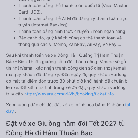
Thanh toán bằng thẻ thanh toán quốc tế (Visa, Master
Card, JCB).
Thanh toán bằng thẻ ATM đã đăng ký thanh toán trực
tuyến (Internet Banking).
Thanh toán bằng hình thức chuyển khoản ngân hàng.
Bên cạnh đó, quý khách cũng có thể thanh toán vé
thông qua các ví Momo, ZaloPay, AirPay, VNPay,…
Sau khi thanh toán vé xe Đông Hà - Quảng Trị Hàm Thuận
Bắc - Bình Thuận giường nằm đôi thành công, Vexere sẽ gửi
tin nhắn/email xác nhận thành công đến số điện thoại/email
mà quý khách đã đăng ký. Đến ngày đi, quý khách vui lòng
có mặt tại điểm đón trước 30 phút giờ khởi hành để chuẩn bị
lên xe. Để kiểm tra tình trạng vé đã đặt, quý khách vui lòng
truy cập
https://vexere.com/vi-VN/booking/ticketinfo
Xem hướng dẫn chi tiết đặt vé xe, minh họa bằng hình ảnh
tại
đây
.
Đặt vé xe Giường nằm đôi Tết 2027 từ
Đông Hà đi Hàm Thuận Bắc