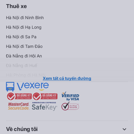
Thuê xe
Hà Nội đi Ninh Bình
Hà Nội đi Hạ Long
Hà Nội đi Sa Pa
Hà Nội đi Tam Đảo
Đà Nẵng đi Hội An
Đà Nẵng đi Huế
Hải Phòng đi Hà Nội
Xem tất cả tuyến đường
keyboard_arrow_down
Về chúng tôi