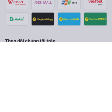
Theo dõi chúng tôi trên
Facebook
Tiktok
Youtube
Công ty TNHH Thương Mại Dịch Vụ Vexere
Địa chỉ đăng ký kinh doanh: 8C Chữ Đồng Tử, Phường Tân
Sơn Nhất, TP. Hồ Chí Minh, Việt Nam
Địa chỉ
:
Lầu 2, toà nhà H3 Circo Hoàng Diệu, 384 Hoàng Diệu,
Phường Khánh Hội, TP Hồ Chí Minh, Việt Nam
Tầng 3, toà nhà 101 Láng Hạ, 101 Láng Hạ, Phường Láng, TP.
Hà Nội, Việt Nam
Giấy chứng nhận ĐKKD số 0315133726 do Sở KH và ĐT TP.
Hồ Chí Minh cấp lần đầu ngày 27/6/2018
Bản quyền © 2025 thuộc về Vexere.com