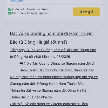
xấu thì mình ngược lại nha. Bạn ấy nhắc nhở rất đúng. 2 bác nói rất to. To
Xem thêm
đến lỗi mình ngủ còn mơ được câu chuyện các bác nói với nhau xuất hiện
trong giấc mơ của mình luôn. Nên nếu bạn ấy bị phản ánh thì đừng trừ lương
bạn ấy nha. Nếu bạn ấy bị trừ thì bảo bạn ấy liên hệ sđt của mình, mình hỗ
Không cần thanh toán trước
Xem giá
trợ ạ. Số mình đuôi 666, chuyến ĐH-NT ngày 16/1. À các bạn nữ lễ tân xinh
Xác nhận chỗ ngay lập tức
iu còn đổi cho mình phòng đơn sang đôi xong còn note là (một mình) yêu
luôn. Nhưng phòng đôi mà nằm một thì mỗi lần xe rẽ 1 cái là ✈️ Ít đi xe khách
nhưng đủ để đánh giá 10/10.
Đặt vé xe Giường nằm đôi đi Hàm Thuận
Bắc từ Đông Hà giá tốt nhất
Tổng hợp TOP 1 xe Giường nằm đôi đi Hàm Thuận Bắc
từ Đông Hà tốt nhất hiện nay 08/2026
🚌 1. Xe Tân Quang Dũng: xe Giường nằm đôi đi
Hàm Thuận Bắc từ Đông Hà được đánh giá cao
Những thắc mắc mà hàng khách thường gặp khi đặt xe
Giường nằm đôi đi Đông Hà từ Hàm Thuận Bắc
Thông tin đặt vé xe Giường nằm đôi Đông Hà Hàm
Thuận Bắc của các nhà xe
Giới thiệu về các dòng xe Giường nằm đôi đi Hàm