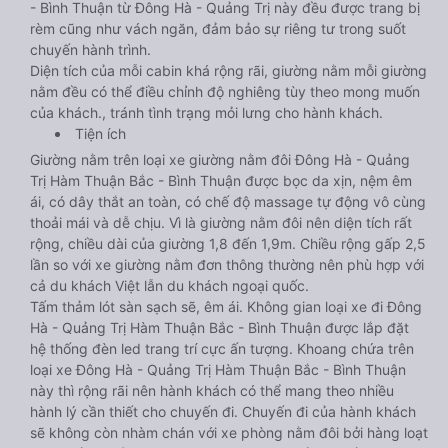
- Bình Thuận từ Đông Hà - Quảng Trị này đều được trang bị
rèm cũng như vách ngăn, đảm bảo sự riêng tư trong suốt
chuyến hành trình.
Diện tích của mỗi cabin khá rộng rãi, giường nằm mỗi giường
nằm đều có thể điều chỉnh độ nghiêng tùy theo mong muốn
của khách., tránh tình trạng mỏi lưng cho hành khách.
Tiện ích
Giường nằm trên loại xe giường nằm đôi Đông Hà - Quảng
Trị Hàm Thuận Bắc - Bình Thuận được bọc da xịn, nệm êm
ái, có dây thắt an toàn, có chế độ massage tự động vô cùng
thoải mái và dễ chịu. Vì là giường nằm đôi nên diện tích rất
rộng, chiều dài của giường 1,8 đến 1,9m. Chiều rộng gấp 2,5
lần so với xe giường nằm đơn thông thường nên phù hợp với
cả du khách Việt lẫn du khách ngoại quốc.
Tấm thảm lót sàn sạch sẽ, êm ái. Không gian loại xe đi Đông
Hà - Quảng Trị Hàm Thuận Bắc - Bình Thuận được lắp đặt
hệ thống đèn led trang trí cực ấn tượng. Khoang chứa trên
loại xe Đông Hà - Quảng Trị Hàm Thuận Bắc - Bình Thuận
này thì rộng rãi nên hành khách có thể mang theo nhiều
hành lý cần thiết cho chuyến đi. Chuyến đi của hành khách
sẽ không còn nhàm chán với xe phòng nằm đôi bởi hàng loạt