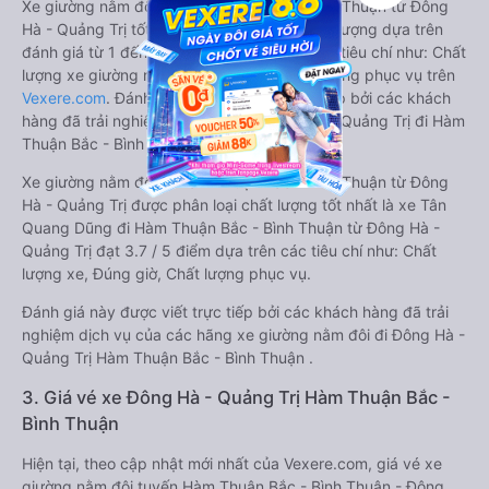
Xe giường nằm đôi đi Hàm Thuận Bắc - Bình Thuận từ Đông
Hà - Quảng Trị tốt nhất được phân loại chất lượng dựa trên
đánh giá từ 1 đến 5 của khách hàng với các tiêu chí như: Chất
lượng xe giường nằm đôi, Đúng giờ, Chất lượng phục vụ trên
Vexere.com
. Đánh giá này được viết trực tiếp bởi các khách
hàng đã trải nghiệm các hãng Xe Đông Hà - Quảng Trị đi Hàm
Thuận Bắc - Bình Thuận.
Xe giường nằm đôi đi Hàm Thuận Bắc - Bình Thuận từ Đông
Hà - Quảng Trị được phân loại chất lượng tốt nhất là xe Tân
Quang Dũng đi Hàm Thuận Bắc - Bình Thuận từ Đông Hà -
Quảng Trị đạt 3.7 / 5 điểm dựa trên các tiêu chí như: Chất
lượng xe, Đúng giờ, Chất lượng phục vụ.
Đánh giá này được viết trực tiếp bởi các khách hàng đã trải
nghiệm dịch vụ của các hãng xe giường nằm đôi đi Đông Hà -
Quảng Trị Hàm Thuận Bắc - Bình Thuận .
3. Giá vé xe Đông Hà - Quảng Trị Hàm Thuận Bắc -
Bình Thuận
Hiện tại, theo cập nhật mới nhất của Vexere.com, giá vé xe
giường nằm đôi tuyến Hàm Thuận Bắc - Bình Thuận - Đông