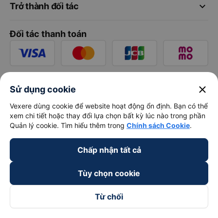
keyboard_arrow_down
Trở thành đối tác
Đối tác thanh toán
close
Sử dụng cookie
Vexere dùng cookie để website hoạt động ổn định. Bạn có thể
xem chi tiết hoặc thay đổi lựa chọn bất kỳ lúc nào trong phần
Quản lý cookie. Tìm hiểu thêm trong
Chính sách Cookie
.
Chấp nhận tất cả
Tùy chọn cookie
Từ chối