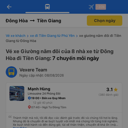
arrow_back
Tải app Vexere ngay!
Tải app Vexere
-30k
Mở app
Mở app
Nhận ưu đãi thành viên độc
-30k/ghế khi đặt vé máy bay qua
quyền
app
Đông Hòa
Tiền Giang
Chọn ngày
Vé xe khách
xe đi Tiền Giang từ Phú Yên
xe giường nằm đôi đi Tiền
Giang từ Đông Hòa
Vé xe Giường nằm đôi của 8 nhà xe từ Đông
Hòa đi Tiền Giang
: 7 chuyến mỗi ngày
Vexere Team
Ngày cập nhật: 08/08/2026
Mạnh Hùng
3.1
Limousine 24 Phòng Đôi
(380 đánh giá)
19:00 • Bến xe Quy Nhơn
12 giờ 40 phút
07:40 • Ngã Tư Đồng Tâm
Thành thật mà nói, tôi đã đọc các đánh giá trước đó và chúng tôi hơi lo lắng.
Nhưng đó là chuyến đi xe buýt tuyệt vời nhất mà chúng tôi từng trải nghiệm.
Xe buýt khởi hành và đến đúng giờ, tài xế thân thiện, chuyến đi khá ổn (mặc