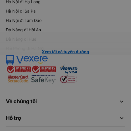
Hà Nội đi Hạ Long
Hà Nội đi Sa Pa
Hà Nội đi Tam Đảo
Đà Nẵng đi Hội An
Đà Nẵng đi Huế
Hải Phòng đi Hà Nội
Xem tất cả tuyến đường
keyboard_arrow_down
Về chúng tôi
keyboard_arrow_down
Hỗ trợ