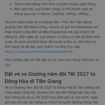
Thanh toán bằng hình thức chuyển khoản ngân hàng.
Bên cạnh đó, quý khách cũng có thể thanh toán vé
thông qua các ví Momo, ZaloPay, AirPay, VNPay,…
Sau khi thanh toán vé xe Đông Hòa - Phú Yên Tiền Giang
giường nằm đôi thành công, Vexere sẽ gửi tin nhắn/email xác
nhận thành công đến số điện thoại/email mà quý khách đã
đăng ký. Đến ngày đi, quý khách vui lòng có mặt tại điểm đón
trước 30 phút giờ khởi hành để chuẩn bị lên xe. Để kiểm tra
tình trạng vé đã đặt, quý khách vui lòng truy cập
https://vexere.com/vi-VN/booking/ticketinfo
Xem hướng dẫn chi tiết đặt vé xe, minh họa bằng hình ảnh
tại
đây
.
Đặt vé xe Giường nằm đôi Tết 2027 từ
Đông Hòa đi Tiền Giang
Vé xe Giường nằm đôi tết 2027 từ Đông Hòa đi Tiền Giang vẫn
chưa được công bố. Vexere.com sẽ sớm thông báo cho các
bạn thông tin vé xe Tết 2027 bao gồm giá vé, lịch trình, ngày
giờ bán vé của các hãng xe khách đi tuyến đường Đông Hòa