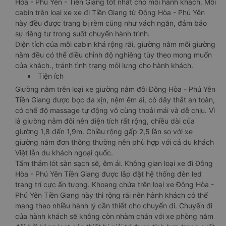
Hòa - Phú Yên - Tiền Giang tốt nhất cho mỗi hành khách. Mỗi
cabin trên loại xe xe đi Tiền Giang từ Đông Hòa - Phú Yên
này đều được trang bị rèm cũng như vách ngăn, đảm bảo
sự riêng tư trong suốt chuyến hành trình.
Diện tích của mỗi cabin khá rộng rãi, giường nằm mỗi giường
nằm đều có thể điều chỉnh độ nghiêng tùy theo mong muốn
của khách., tránh tình trạng mỏi lưng cho hành khách.
Tiện ích
Giường nằm trên loại xe giường nằm đôi Đông Hòa - Phú Yên
Tiền Giang được bọc da xịn, nệm êm ái, có dây thắt an toàn,
có chế độ massage tự động vô cùng thoải mái và dễ chịu. Vì
là giường nằm đôi nên diện tích rất rộng, chiều dài của
giường 1,8 đến 1,9m. Chiều rộng gấp 2,5 lần so với xe
giường nằm đơn thông thường nên phù hợp với cả du khách
Việt lẫn du khách ngoại quốc.
Tấm thảm lót sàn sạch sẽ, êm ái. Không gian loại xe đi Đông
Hòa - Phú Yên Tiền Giang được lắp đặt hệ thống đèn led
trang trí cực ấn tượng. Khoang chứa trên loại xe Đông Hòa -
Phú Yên Tiền Giang này thì rộng rãi nên hành khách có thể
mang theo nhiều hành lý cần thiết cho chuyến đi. Chuyến đi
của hành khách sẽ không còn nhàm chán với xe phòng nằm