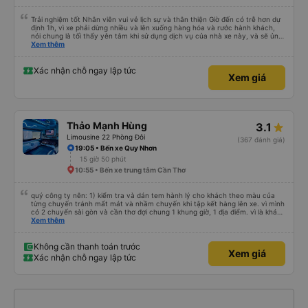
đường này một lần nữa vào tuần tới.
Trải nghiệm tốt Nhân viên vui vẻ lịch sự và thân thiện Giờ đến có trễ hơn dự
định 1h, vì xe phải dừng nhiều và lên xuống hàng hóa và rước hành khách,
nói chung là tối thấy yên tâm khi sử dụng dịch vụ của nhà xe này, và sẽ ủng
hộ và giới thiệu cho người thân sử dụng dịch vụ của nhà xe này
Xem thêm
Xác nhận chỗ ngay lập tức
Xem giá
Thảo Mạnh Hùng
3.1
Limousine 22 Phòng Đôi
(367 đánh giá)
19:05 • Bến xe Quy Nhơn
15 giờ 50 phút
10:55 • Bến xe trung tâm Cần Thơ
quý công ty nên: 1) kiểm tra và dán tem hành lý cho khách theo màu của
từng chuyến tránh mất mát và nhầm chuyến khi tập kết hàng lên xe. vì mình
có 2 chuyến sài gòn và cần thơ đợi chung 1 khung giờ, 1 địa điểm. vì là khách
thân thiết của quý công ty nên rất hài lòng và tin tưởng. tuy nhiên rất mong
Xem thêm
muốn đội ngũ nhân viên anh chị em nhà xe cùng nhau cải thiện ngày một
phát triển. 2) đồng nhất về cách giao tiếp và CSKH nhẹ nhàng, chu đáo nữa
thì chắc chắn quy công ty là nhà xe được yêu thích và lựa chọn số 1 quy
Không cần thanh toán trước
Xem giá
nhơn. rất cảm ơn quý anh chị em cty cũng như chị Thảo đã lắng nghe và
Xác nhận chỗ ngay lập tức
tiếp nhận. " khách hàng thân thiết nhiều năm của nhà xe từ thời sinh viên"