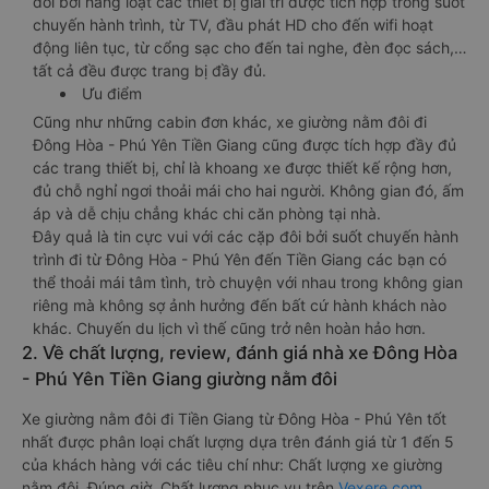
đôi bởi hàng loạt các thiết bị giải trí được tích hợp trong suốt
chuyến hành trình, từ TV, đầu phát HD cho đến wifi hoạt
động liên tục, từ cổng sạc cho đến tai nghe, đèn đọc sách,…
tất cả đều được trang bị đầy đủ.
Ưu điểm
Cũng như những cabin đơn khác, xe giường nằm đôi đi
Đông Hòa - Phú Yên Tiền Giang cũng được tích hợp đầy đủ
các trang thiết bị, chỉ là khoang xe được thiết kế rộng hơn,
đủ chỗ nghỉ ngơi thoải mái cho hai người. Không gian đó, ấm
áp và dễ chịu chẳng khác chi căn phòng tại nhà.
Đây quả là tin cực vui với các cặp đôi bởi suốt chuyến hành
trình đi từ Đông Hòa - Phú Yên đến Tiền Giang các bạn có
thể thoải mái tâm tình, trò chuyện với nhau trong không gian
riêng mà không sợ ảnh hưởng đến bất cứ hành khách nào
khác. Chuyến du lịch vì thế cũng trở nên hoàn hảo hơn.
2. Về chất lượng, review, đánh giá nhà xe Đông Hòa
- Phú Yên Tiền Giang giường nằm đôi
Xe giường nằm đôi đi Tiền Giang từ Đông Hòa - Phú Yên tốt
nhất được phân loại chất lượng dựa trên đánh giá từ 1 đến 5
của khách hàng với các tiêu chí như: Chất lượng xe giường
nằm đôi, Đúng giờ, Chất lượng phục vụ trên
Vexere.com
.