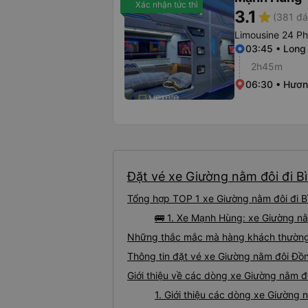
Xác nhận tức thì
3.1
star
(381 đá
Limousine 24 P
03:45 • Long
2h45m
06:30 • Hươn
Đặt vé xe Giường nằm đôi đi B
Tổng hợp TOP 1 xe Giường nằm đôi đi B
🚌 1. Xe Mạnh Hùng: xe Giường nằ
Những thắc mắc mà hàng khách thường 
Thông tin đặt vé xe Giường nằm đôi Đồ
Giới thiệu về các dòng xe Giường nằm đ
1. Giới thiệu các dòng xe Giường