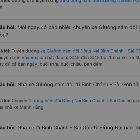
ả lời:
Đường di chuyển bằng
xe Giường nằm đôi đi Đồng Nai Bình C
m.
âu hỏi:
Mỗi ngày có bao nhiêu chuyến xe Giường nằm đôi đ
òn?
ả lời:
Tuyến đường
xe Giường nằm đôi Đồng Nai Bình Chánh - Sài G
huyến trên
Vexere.com
bắt đầu từ 3:45 đến 3:45 bởi 1 nhà xe: xe 
ầy đủ cả ban ngày, buổi trưa, buổi chiều, ban đêm
âu hỏi:
Nhà xe Giường nằm đôi đi Bình Chánh - Sài Gòn từ
ả lời:
Chuyến
Giường nằm đôi Đồng Nai Bình Chánh - Sài Gòn
có giờ 
ủa nhà xe Mạnh Hùng.
âu hỏi:
Nhà xe đi Bình Chánh - Sài Gòn từ Đồng Nai nào ch