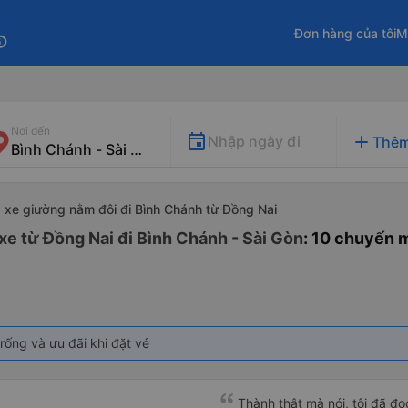
Đơn hàng của tôi
M
fo
Nơi đến
add
Nhập ngày đi
Thêm
xe giường nằm đôi đi Bình Chánh từ Đồng Nai
xe từ Đồng Nai đi Bình Chánh - Sài Gòn
: 10 chuyến 
rống và ưu đãi khi đặt vé
Thành thật mà nói, tôi đã đ