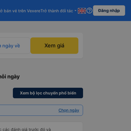
help_outline
Đăng nhập
ở bán vé trên Vexere
Trở thành đối tác
arrow_drop_down
Xem giá
 ngày về
mỗi ngày
Xem bộ lọc chuyến phổ biến
Chọn ngày
ọc các đánh giá trước đó và