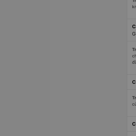
Tr
k
C
G
Tr
c
đ
C
Tr
c
C