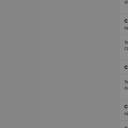
đ
C
n
Tr
C
C
Tr
đ
C
n