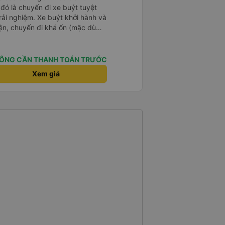
 đó là chuyến đi xe buýt tuyệt
rải nghiệm. Xe buýt khởi hành và
iện, chuyến đi khá ổn (mặc dù
c trưng của Việt Nam ^^), và chỗ
c sự rất hài lòng.
ÔNG CẦN THANH TOÁN TRƯỚC
Xem giá