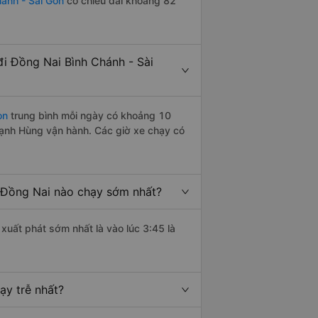
hánh - Sài Gòn
có chiều dài khoảng 82
i Đồng Nai Bình Chánh - Sài
òn
trung bình mỗi ngày có khoảng 10
Mạnh Hùng vận hành. Các giờ xe chạy có
 Đồng Nai nào chạy sớm nhất?
xuất phát sớm nhất là vào lúc 3:45 là
ạy trễ nhất?