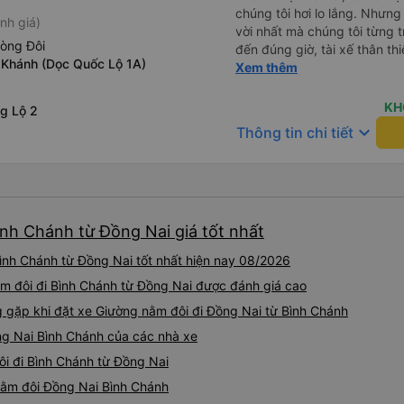
chúng tôi hơi lo lắng. Nhưng
nh giá)
vời nhất mà chúng tôi từng t
hòng Đôi
đến đúng giờ, tài xế thân th
 Khánh (Dọc Quốc Lộ 1A)
vẫn hơi xóc, nhưng đó là đặ
Xem thêm
ngồi thoải mái. Chúng tôi thự
KH
g Lộ 2
keyboard_arrow_down
Thông tin chi tiết
ình Chánh từ Đồng Nai giá tốt nhất
ình Chánh từ Đồng Nai tốt nhất hiện nay 08/2026
m đôi đi Bình Chánh từ Đồng Nai được đánh giá cao
gặp khi đặt xe Giường nằm đôi đi Đồng Nai từ Bình Chánh
ng Nai Bình Chánh của các nhà xe
ôi đi Bình Chánh từ Đồng Nai
 nằm đôi Đồng Nai Bình Chánh