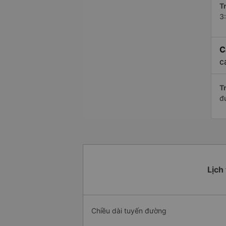
Tr
3
C
c
Tr
đ
Lịch
Chiều dài tuyến đường