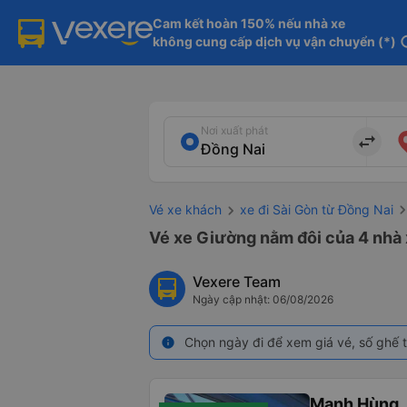
Cam kết hoàn 150% nếu nhà xe

không cung cấp dịch vụ vận chuyển (*)
in
Nơi xuất phát
import_export
Vé xe khách
xe đi Sài Gòn từ Đồng Nai
Vé xe Giường nằm đôi của 4 nhà 
Vexere Team
Ngày cập nhật: 06/08/2026
Chọn ngày đi để xem giá vé, số ghế t
info
Mạnh Hùng