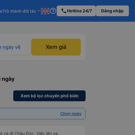
help_outline
phone
Hotline 24/7
Đăng nhập
re
Trở thành đối tác
arrow_drop_down
Xem giá
 ngày về
i ngày
Xem bộ lọc chuyến phổ biến
Chọn ngày
t và đi Châu Đức. Việc lên xe