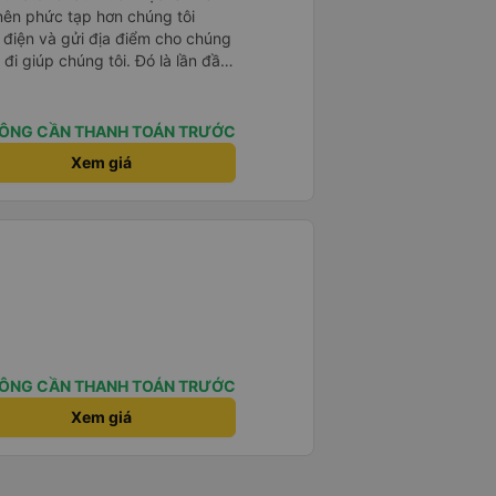
 nên phức tạp hơn chúng tôi
 điện và gửi địa điểm cho chúng
 đi giúp chúng tôi. Đó là lần đầu
i đứa trẻ nhỏ khá thú vị. Chúng
 xe sẽ dừng lại để nghỉ hoặc ăn
 xe dừng lại lúc nửa đêm ở Cần
ÔNG CẦN THANH TOÁN TRƯỚC
ăn. Khi đến điểm dừng, họ đánh
Xem giá
ảo chúng tôi đã sẵn sàng. Nhìn
 tốt. Mỗi giường đều có gối và
lớn và 1 trẻ em nằm thoải mái.
ÔNG CẦN THANH TOÁN TRƯỚC
Xem giá