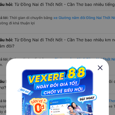
âu hỏi:
Từ Đồng Nai đi Thốt Nốt - Cần Thơ bao nhiêu tiến
ả lời:
Thời gian di chuyển bằng
xe Giường nằm đôi Đồng Nai Thốt N
ường đi khá thuận lợi
âu hỏi:
Từ Đồng Nai đi Thốt Nốt - Cần Thơ bao nhiêu km n
ằm đôi?
ả lời:
Đường di chuyển bằng
xe Giường nằm đôi đi Đồng Nai Thốt N
m.
âu hỏi:
Mỗi ngày có bao nhiêu chuyến xe Giường nằm đôi đ
hơ?
ả lời:
Tuyến đường
xe Giường nằm đôi Đồng Nai Thốt Nốt - Cần Thơ
huyến trên
Vexere.com
bắt đầu từ 0:00 đến 23:30 bởi 1 nhà xe: xe 
ầy đủ cả ban ngày, buổi trưa, buổi chiều, ban đêm