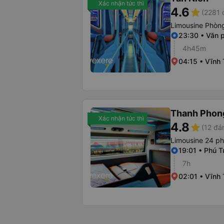
Xác nhận tức thì
4.6
star
(2281 
Limousine Phòng
23:30 • Văn 
4h45m
04:15 • Vĩnh
Thanh Phon
Xác nhận tức thì
4.8
star
(12 đá
Limousine 24 p
19:01 • Phú T
7h
02:01 • Vĩnh