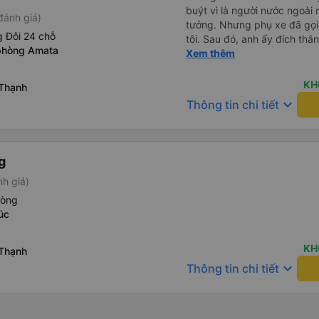
buýt vì là người nước ngoài
đánh giá)
tưởng. Nhưng phụ xe đã gọi
 Đôi 24 chỗ
tôi. Sau đó, anh ấy đích thân
phòng Amata
tiên đi xe giường nằm với ha
Xem thêm
tôi không chắc chắn khi nào
uống. Tôi rất ngạc nhiên khi
KH
 Thạnh
Thơ và mọi người xuống xe 
keyboard_arrow_down
Thông tin chi tiết
thức chúng tôi dậy và đảm b
chung, đó là một trải nghiệm
chăn, và đủ chỗ cho 1 người 
g
nh giá)
hòng
úc
KH
 Thạnh
keyboard_arrow_down
Thông tin chi tiết