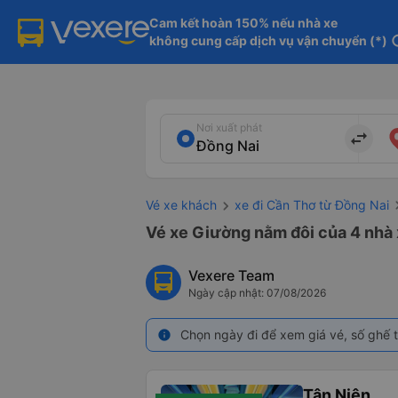
Cam kết hoàn 150% nếu nhà xe

không cung cấp dịch vụ vận chuyển (*)
in
Nơi xuất phát
import_export
Vé xe khách
xe đi Cần Thơ từ Đồng Nai
Vé xe Giường nằm đôi của 4 nhà 
Vexere Team
Ngày cập nhật: 07/08/2026
Chọn ngày đi để xem giá vé, số ghế t
info
Tân Niên