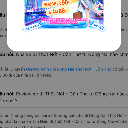
âu hỏi:
Nhà xe Giường nằm đôi đi Thốt Nốt - Cần Thơ từ 
ả lời:
Chuyến
Giường nằm đôi Đồng Nai Thốt Nốt - Cần Thơ
có giờ x
hà xe Tân Niên.
âu hỏi:
Nhà xe đi Thốt Nốt - Cần Thơ từ Đồng Nai nào chạy
ả lời:
Chuyến
Giường nằm đôi Đồng Nai Thốt Nốt - Cần Thơ
có giờ x
3:30 là của nhà xe Tân Niên.
âu hỏi:
Review xe đi Thốt Nốt - Cần Thơ từ Đồng Nai nào có
ấp nhất?
ả lời:
Những hãng có loại xe Giường nằm đôi đi Đồng Nai Thốt Nốt - 
ấp nhất là nhà xe Tân Niên đi Thốt Nốt - Cần Thơ từ Đồng Nai với đi
ánh giá của khách hàng).