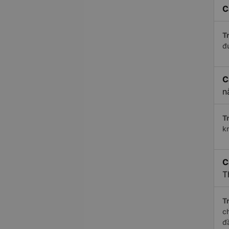
C
Tr
đ
C
n
Tr
k
C
T
Tr
c
đ