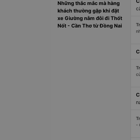
C
Những thắc mắc mà hàng
c
khách thường gặp khi đặt
xe Giường nằm đôi đi Thốt
Tr
Nốt - Cần Thơ từ Đồng Nai
n
C
Tr
c
C
n
Tr
-