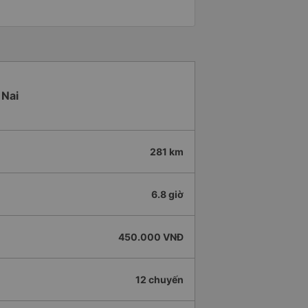
 Nai
281 km
6.8 giờ
450.000 VNĐ
12 chuyến