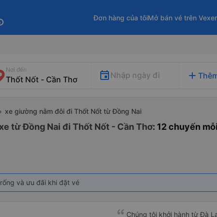
Đơn hàng của tôi
Mở bán vé trên Vexe
fo
Nơi đến
add
Nhập ngày đi
Thêm
xe giường nằm đôi đi Thốt Nốt từ Đồng Nai
xe từ Đồng Nai đi Thốt Nốt - Cần Thơ
: 12 chuyến mỗ
rống và ưu đãi khi đặt vé
Chúng tôi khởi hành từ Đà Lạ