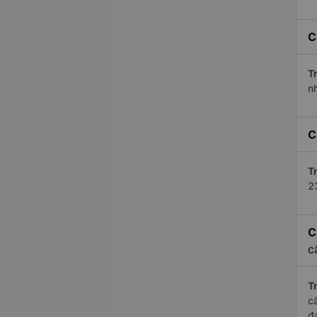
C
Tr
n
C
Tr
2
C
c
Tr
c
đ