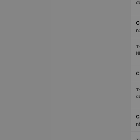
đ
C
n
Tr
N
C
Tr
đ
C
n