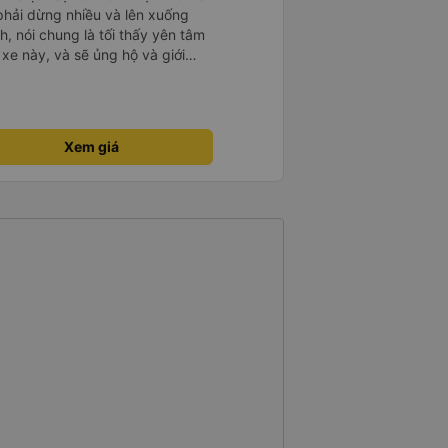
 phải dừng nhiều và lên xuống
, nói chung là tối thấy yên tâm
xe này, và sẽ ủng hộ và giới
g dịch vụ của nhà xe này
Xem giá