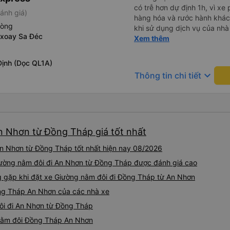
có trễ hơn dự định 1h, vì xe
ánh giá)
hàng hóa và rước hành khách
hòng
khi sử dụng dịch vụ của nhà 
 xoay Sa Đéc
thiệu cho người thân sử dụn
Xem thêm
Định (Dọc QL1A)
keyboard_arrow_down
Thông tin chi tiết
n Nhơn từ Đồng Tháp giá tốt nhất
n Nhơn từ Đồng Tháp tốt nhất hiện nay 08/2026
Giường nằm đôi đi An Nhơn từ Đồng Tháp được đánh giá cao
gặp khi đặt xe Giường nằm đôi đi Đồng Tháp từ An Nhơn
ng Tháp An Nhơn của các nhà xe
đôi đi An Nhơn từ Đồng Tháp
 nằm đôi Đồng Tháp An Nhơn