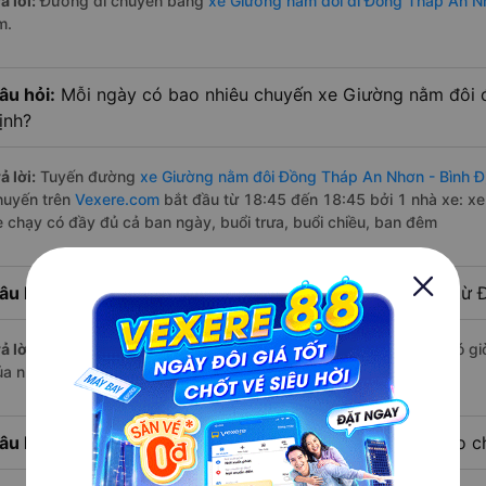
ả lời:
Đường di chuyển bằng
xe Giường nằm đôi đi Đồng Tháp An Nh
m.
âu hỏi:
Mỗi ngày có bao nhiêu chuyến xe Giường nằm đôi 
ịnh?
ả lời:
Tuyến đường
xe Giường nằm đôi Đồng Tháp An Nhơn - Bình Đ
huyến trên
Vexere.com
bắt đầu từ 18:45 đến 18:45 bởi 1 nhà xe: x
e chạy có đầy đủ cả ban ngày, buổi trưa, buổi chiều, ban đêm
âu hỏi:
Nhà xe Giường nằm đôi đi An Nhơn - Bình Định từ
ả lời:
Chuyến
Giường nằm đôi Đồng Tháp An Nhơn - Bình Định
có gi
ủa nhà xe Bốn Luyện Express.
âu hỏi:
Nhà xe đi An Nhơn - Bình Định từ Đồng Tháp nào ch