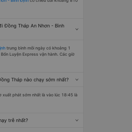
ơn - Bình Định
có chiều dài khoảng 810
đi Đồng Tháp An Nhơn - Bình
ịnh
trung bình mỗi ngày có khoảng 1
e Bốn Luyện Express vận hành. Các giờ
 Đồng Tháp nào chạy sớm nhất?
ờ xuất phát sớm nhất là vào lúc 18:45 là
ạy trễ nhất?