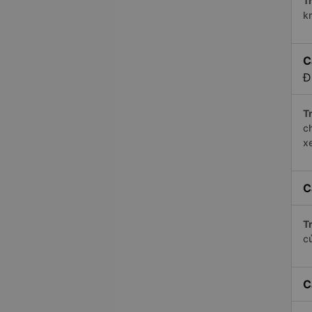
Tr
k
C
Đ
Tr
c
x
C
Tr
c
C