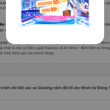
ả lời:
Chuyến
Giường nằm đôi Đồng Tháp An Nhơn - Bình Định
có giờ
8:45 là của nhà xe Bốn Luyện Express.
âu hỏi:
Review xe đi An Nhơn - Bình Định từ Đồng Tháp nào 
ao cấp nhất?
ả lời:
Những hãng có loại xe Giường nằm đôi đi Đồng Tháp An Nhơn - 
ấp nhất là nhà xe Bốn Luyện Express đi An Nhơn - Bình Định từ Đồng
rên 548 đánh giá của khách hàng).
 trình chi tiết các xe Giường nằm đôi Đi An Nhơn từ Đồng