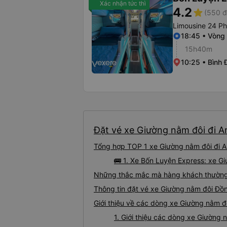
Xác nhận tức thì
4.2
star
(550 đ
Limousine 24 P
18:45 • Vòng
15h40m
10:25 • Bình 
Đặt vé xe Giường nằm đôi đi A
Tổng hợp TOP 1 xe Giường nằm đôi đi A
🚌 1. Xe Bốn Luyện Express: xe 
Những thắc mắc mà hàng khách thường 
Thông tin đặt vé xe Giường nằm đôi Đồ
Giới thiệu về các dòng xe Giường nằm 
1. Giới thiệu các dòng xe Giường