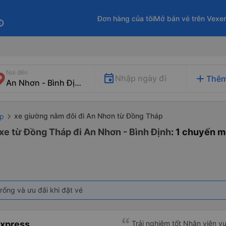
Đơn hàng của tôi
Mở bán vé trên Vexe
fo
Nơi đến
add
Nhập ngày đi
Thêm
xe giường nằm đôi đi An Nhơn từ Đồng Tháp
áp
xe từ Đồng Tháp đi An Nhơn - Bình Định
: 1 chuyến m
rống và ưu đãi khi đặt vé
Express
Trải nghiệm tốt Nhân viên vu