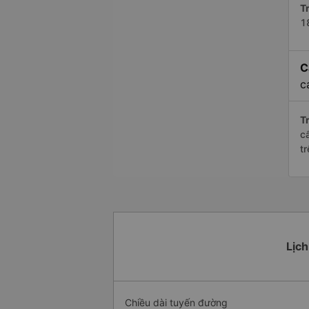
Tr
1
C
c
Tr
c
t
Lịch
Chiều dài tuyến đường