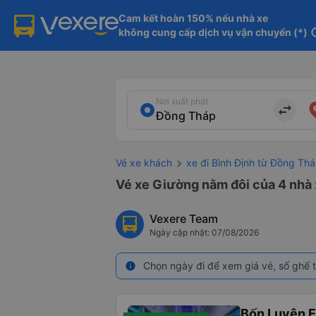
Cam kết hoàn 150% nếu nhà xe

không cung cấp dịch vụ vận chuyển (*)
in
Nơi xuất phát
import_export
Vé xe khách
xe đi Bình Định từ Đồng Th
Vé xe Giường nằm đôi của 4 nhà 
Vexere Team
Ngày cập nhật: 07/08/2026
Chọn ngày đi để xem giá vé, số ghế t
info
Bốn Luyện 