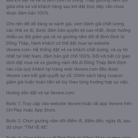
giữa nhà xe với khách hàng sau khi đặt trực tiếp vẫn chưa
được đảm bảo 100%.
Cho nên để dễ dàng so sánh giá, xem đánh giá chất lượng
các nhà xe đi, được đảm bảo quyền lợi cao nhất, được hưởng
nhiều ưu đãi giảm giá vé xe giường nằm đôi đi Bình Định từ
Đồng Tháp, hành khách có thể đặt mua tại website
Vexere.com- Hệ thống đặt vé xe khách chất lượng, và uy tín
nhất tại Việt Nam, đảm bảo giữ chỗ 100%. Đối với bất cứ giao
dịch đặt mua vé xe giường nằm đôi đi Đồng Tháp Bình Định
nào của quý khách tại trang web Vexere.com đều được
Vexere cam kết giải quyết sự cố. Chính sách tặng coupon
giảm giá hoặc hoàn tiền sẽ tùy theo từng trường hợp sự việc.
Hướng dẫn đặt vé tại Vexere.com:
Bước 1: Truy cập vào website Vexere hoặc tải app Vexere trên
CH Play hoặc App Store.
Bước 2: Chọn giường nằm đôi điểm đi, điểm đến, ngày đi, sau
đó chọn “TÌM VÉ XE”.
Bước 3: Chọn hãng xe đi Bình Định từ Đồng Tháp giường nằm