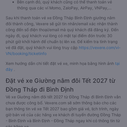
Bên cạnh đó, quý khách cũng có thể thanh toán vé
thông qua các ví Momo, ZaloPay, AirPay, VNPay,…
Sau khi thanh toán vé xe Đồng Tháp Bình Định giường nằm
đôi thành công, Vexere sẽ gửi tin nhắn/email xác nhận thành
công đến số điện thoại/email mà quý khách đã đăng ký. Đến
ngày đi, quý khách vui lòng có mặt tại điểm đón trước 30
phút giờ khởi hành để chuẩn bị lên xe. Để kiểm tra tình trạng
vé đã đặt, quý khách vui lòng truy cập
https://vexere.com/vi-
VN/booking/ticketinfo
Xem hướng dẫn chi tiết đặt vé xe, minh họa bằng hình ảnh
tại
đây
.
Đặt vé xe Giường nằm đôi Tết 2027 từ
Đồng Tháp đi Bình Định
Vé xe Giường nằm đôi tết 2027 từ Đồng Tháp đi Bình Định vẫn
chưa được công bố. Vexere.com sẽ sớm thông báo cho các
bạn thông tin vé xe Tết 2027 bao gồm giá vé, lịch trình, ngày
giờ bán vé của các hãng xe khách đi tuyến đường Đồng Tháp
- Bình Định và Bình Định - Đồng Tháp ngay khi có thông tin từ
các hãng xe.