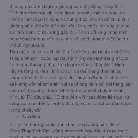
Giường nằm trên loại xe giường nằm đôi Đồng Tháp Bình
Định được bọc da xịn, nệm êm ái, có dây thắt an toàn, có
chế độ massage tự động vô cùng thoải mái và dễ chịu. Vì là
giường nằm đôi nên diện tích rất rộng, chiều dài của giường
1,8 đến 1,9m. Chiều rộng gấp 2,5 lần so với xe giường nằm
đơn thông thường nên phù hợp với cả du khách Việt lẫn du
khách ngoại quốc.
Tấm thảm lót sàn sạch sẽ, êm ái. Không gian loại xe đi Đồng
Tháp Bình Định được lắp đặt hệ thống đèn led trang trí cực
ấn tượng. Khoang chứa trên loại xe Đồng Tháp Bình Định
này thì rộng rãi nên hành khách có thể mang theo nhiều
hành lý cần thiết cho chuyến đi. Chuyến đi của hành khách
sẽ không còn nhàm chán với xe phòng nằm đôi bởi hàng loạt
các thiết bị giải trí được tích hợp trong suốt chuyến hành
trình, từ TV, đầu phát HD cho đến wifi hoạt động liên tục, từ
cổng sạc cho đến tai nghe, đèn đọc sách,… tất cả đều được
trang bị đầy đủ.
Ưu điểm
Cũng như những cabin đơn khác, xe giường nằm đôi đi
Đồng Tháp Bình Định cũng được tích hợp đầy đủ các trang
thiết bị, chỉ là khoang xe được thiết kế rộng hơn, đủ chỗ nghỉ