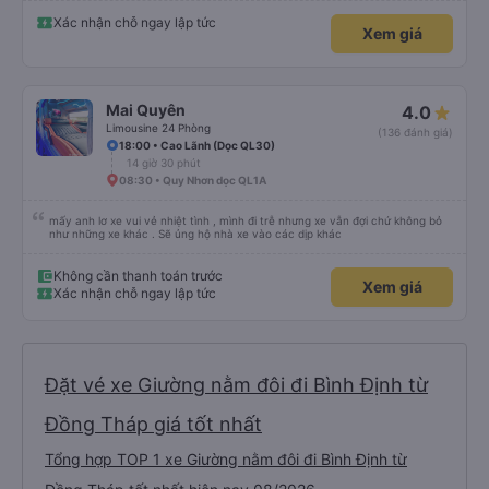
Xác nhận chỗ ngay lập tức
Xem giá
Mai Quyên
4.0
Limousine 24 Phòng
(136 đánh giá)
18:00 • Cao Lãnh (Dọc QL30)
14 giờ 30 phút
08:30 • Quy Nhơn dọc QL1A
mấy anh lơ xe vui vẻ nhiệt tình , mình đi trễ nhưng xe vẫn đợi chứ không bỏ
như những xe khác . Sẽ ủng hộ nhà xe vào các dịp khác
Không cần thanh toán trước
Xem giá
Xác nhận chỗ ngay lập tức
Đặt vé xe Giường nằm đôi đi Bình Định từ
Đồng Tháp giá tốt nhất
Tổng hợp TOP 1 xe Giường nằm đôi đi Bình Định từ