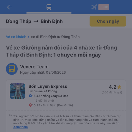
arrow_back
Tải app Vexere ngay!
Tải app Vexere
-30k
Mở app
Mở app
Nhận ưu đãi thành viên độc
-30k/ghế khi đặt vé máy bay qua
quyền
app
Đồng Tháp
Bình Định
Chọn ngày
Vé xe khách
xe đi Bình Định từ Đồng Tháp
Vé xe Giường nằm đôi của 4 nhà xe từ Đồng
Tháp đi Bình Định
: 1 chuyến mỗi ngày
Vexere Team
Ngày cập nhật: 08/08/2026
Bốn Luyện Express
4.2
Limousine 24 Phòng
(550 đánh giá)
18:45 • Vòng xoay Sa Đéc
15 giờ 40 phút
10:25 • Bình Định (Dọc QL1A)
Trải nghiệm tốt Nhân viên vui vẻ lịch sự và thân thiện Giờ đến có trễ hơn dự
định 1h, vì xe phải dừng nhiều và lên xuống hàng hóa và rước hành khách,
nói chung là tối thấy yên tâm khi sử dụng dịch vụ của nhà xe này, và sẽ ủng
hộ và giới thiệu cho người thân sử dụng dịch vụ của nhà xe này
Xem thêm