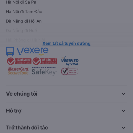
Hà Nội đi Sa Pa
Hà Nội đi Tam Đảo
Đà Nẵng đi Hội An
Đà Nẵng đi Huế
Hải Phòng đi Hà Nội
Xem tất cả tuyến đường
keyboard_arrow_down
Về chúng tôi
keyboard_arrow_down
Hỗ trợ
keyboard_arrow_down
Trở thành đối tác