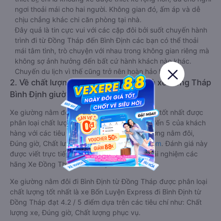
ngơi thoải mái cho hai người. Không gian đó, ấm áp và dễ
chịu chẳng khác chi căn phòng tại nhà.
Đây quả là tin cực vui với các cặp đôi bởi suốt chuyến hành
trình đi từ Đồng Tháp đến Bình Định các bạn có thể thoải
mái tâm tình, trò chuyện với nhau trong không gian riêng mà
không sợ ảnh hưởng đến bất cứ hành khách nào khác.
Chuyến du lịch vì thế cũng trở nên hoàn hảo hơn.
2. Về chất lượng, review, đánh giá nhà xe Đồng Tháp
Bình Định giường nằm đôi
Xe giường nằm đôi đi Bình Định từ Đồng Tháp tốt nhất được
phân loại chất lượng dựa trên đánh giá từ 1 đến 5 của khách
hàng với các tiêu chí như: Chất lượng xe giường nằm đôi,
Đúng giờ, Chất lượng phục vụ trên
Vexere.com
. Đánh giá này
được viết trực tiếp bởi các khách hàng đã trải nghiệm các
hãng Xe Đồng Tháp đi Bình Định.
Xe giường nằm đôi đi Bình Định từ Đồng Tháp được phân loại
chất lượng tốt nhất là xe Bốn Luyện Express đi Bình Định từ
Đồng Tháp đạt 4.2 / 5 điểm dựa trên các tiêu chí như: Chất
lượng xe, Đúng giờ, Chất lượng phục vụ.