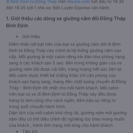
đi Bình Định từ Đồng Tháp
trên
Vexere.com
bắt đầu từ 18:35
đến 18:35 bởi 1 nhà xe: Bốn Luyện Express vận hành.
1. Giới thiệu các dòng xe giường nằm đôi Đồng Tháp
Bình Định
Giới thiệu
Điểm nhấn nổi bật trên của loại xe giường nằm đôi đi Bình
Định từ Đồng Tháp này chính là hệ thống giường nằm cao
cấp. Mỗi giường là một cabin riêng kín đáo như phòng hạng
sang ở các khách sạn 5 sao. Bên trong không gian của xe
giường nằm đôi được cải tiến, trang hoàng hết sức tiện lợi.
Mỗi cabin được thiết kế chẳng khác chi căn phòng của
khách sạn hạng sang, mang đến chất lượng chuyến đi Đồng
Tháp - Bình Định tốt nhất cho mỗi hành khách. Mỗi cabin
trên loại xe xe đi Bình Định từ Đồng Tháp này đều được
trang bị rèm cũng như vách ngăn, đảm bảo sự riêng tư
trong suốt chuyến hành trình.
Diện tích của mỗi cabin khá rộng rãi, giường nằm mỗi giường
nằm đều có thể điều chỉnh độ nghiêng tùy theo mong muốn
của khách., tránh tình trạng mỏi lưng cho hành khách.
Tiện ích