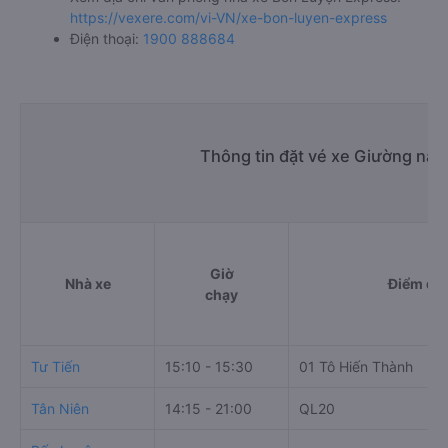
https://vexere.com/vi-VN/xe-bon-luyen-express
Điện thoại:
1900 888684
Thông tin đặt vé xe Giường nằm
Giờ
Nhà xe
Điểm đi
chạy
Tư Tiến
15:10 - 15:30
01 Tô Hiến Thành
Tân Niên
14:15 - 21:00
QL20