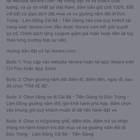
tại website Vexere.com- Hệ thống đặt vé xe khách chất
lượng, và uy tín nhất tại Việt Nam, đảm bảo giữ chỗ 100%. Đối
với bất cứ giao dịch đặt mua vé xe giường nằm đôi đi Đức
Trọng - Lâm Đồng Cái Bè - Tiền Giang nào của quý khách tại
trang web Vexere.com đều được Vexere cam kết giải quyết
sự cố. Chính sách tặng coupon giảm giá hoặc hoàn tiền sẽ tùy
theo từng trường hợp sự việc.
Hướng dẫn đặt vé tại Vexere.com:
Bước 1: Truy cập vào website Vexere hoặc tải app Vexere trên
CH Play hoặc App Store.
Bước 2: Chọn giường nằm đôi điểm đi, điểm đến, ngày đi, sau
đó chọn “TÌM VÉ XE”.
Bước 3: Chọn hãng xe đi Cái Bè - Tiền Giang từ Đức Trọng -
Lâm Đồng giường nằm đôi, giờ khởi hành phù hợp. Bấm chọn
vào khung giờ quý khách muốn đi để tiến hành đặt vé.
Bước 4: Chọn vị trí/giường ghế, điểm đón, điểm trả và nhập
thông tin hành khách khi đặt mua vé xe giường nằm đôi đi
Đức Trọng - Lâm Đồng Cái Bè - Tiền Giang