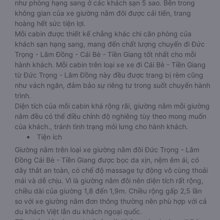
như phòng hạng sang ở các khách sạn 5 sao. Bên trong
không gian của xe giường nằm đôi được cải tiến, trang
hoàng hết sức tiện lợi.
Mỗi cabin được thiết kế chẳng khác chi căn phòng của
khách sạn hạng sang, mang đến chất lượng chuyến đi Đức
Trọng - Lâm Đồng - Cái Bè - Tiền Giang tốt nhất cho mỗi
hành khách. Mỗi cabin trên loại xe xe đi Cái Bè - Tiền Giang
từ Đức Trọng - Lâm Đồng này đều được trang bị rèm cũng
như vách ngăn, đảm bảo sự riêng tư trong suốt chuyến hành
trình.
Diện tích của mỗi cabin khá rộng rãi, giường nằm mỗi giường
nằm đều có thể điều chỉnh độ nghiêng tùy theo mong muốn
của khách., tránh tình trạng mỏi lưng cho hành khách.
Tiện ích
Giường nằm trên loại xe giường nằm đôi Đức Trọng - Lâm
Đồng Cái Bè - Tiền Giang được bọc da xịn, nệm êm ái, có
dây thắt an toàn, có chế độ massage tự động vô cùng thoải
mái và dễ chịu. Vì là giường nằm đôi nên diện tích rất rộng,
chiều dài của giường 1,8 đến 1,9m. Chiều rộng gấp 2,5 lần
so với xe giường nằm đơn thông thường nên phù hợp với cả
du khách Việt lẫn du khách ngoại quốc.