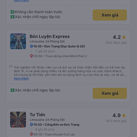
lần đầu tiên đi xe giường nằm với hai đứa trẻ nhỏ khá thú vị. Chúng tôi không
Xem thêm
chắc chắn khi nào xe sẽ dừng lại để nghỉ hoặc ăn uống. Tôi rất ngạc nhiên
khi xe dừng lại lúc nửa đêm ở Cần Thơ và mọi người xuống xe ăn. Khi đến
điểm dừng, họ đánh thức chúng tôi dậy và đảm bảo chúng tôi đã sẵn sàng.
Không cần thanh toán trước
Xem giá
Nhìn chung, đó là một trải nghiệm tốt. Mỗi giường đều có gối và chăn, và đủ
Xác nhận chỗ ngay lập tức
chỗ cho 1 người lớn và 1 trẻ em nằm thoải mái.
Bốn Luyện Express
4.2
Limousine 24 Phòng Đôi
(554 đánh giá)
16:55 • Đức Trọng (Dọc Quốc lộ 20)
7 giờ 55 phút
00:50 • Trạm dừng chân Minh Phát 2
Trải nghiệm tốt Nhân viên vui vẻ lịch sự và thân thiện Giờ đến có trễ hơn dự
định 1h, vì xe phải dừng nhiều và lên xuống hàng hóa và rước hành khách,
nói chung là tối thấy yên tâm khi sử dụng dịch vụ của nhà xe này, và sẽ ủng
hộ và giới thiệu cho người thân sử dụng dịch vụ của nhà xe này
Xem thêm
Xác nhận chỗ ngay lập tức
Xem giá
Tư Tiến
4.9
Limousine 24 Phòng Đôi
(813 đánh giá)
15:30 • Cổng Bến xe Đức Trọng
8 giờ 45 phút
00:15 • Trạm thu phí Cai Lậy