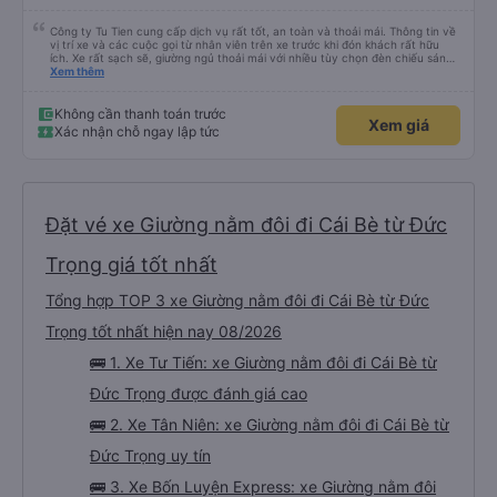
Công ty Tu Tien cung cấp dịch vụ rất tốt, an toàn và thoải mái. Thông tin về
vị trí xe và các cuộc gọi từ nhân viên trên xe trước khi đón khách rất hữu
ích. Xe rất sạch sẽ, giường ngủ thoải mái với nhiều tùy chọn đèn chiếu sáng
và cổng USB được đặt ở vị trí thuận tiện. Nhân viên rất lịch sự và xe đến
Xem thêm
điểm đến sớm hơn dự kiến. Cảm ơn!
Không cần thanh toán trước
Xem giá
Xác nhận chỗ ngay lập tức
Đặt vé xe Giường nằm đôi đi Cái Bè từ Đức
Trọng giá tốt nhất
Tổng hợp TOP 3 xe Giường nằm đôi đi Cái Bè từ Đức
Trọng tốt nhất hiện nay 08/2026
🚌 1. Xe Tư Tiến: xe Giường nằm đôi đi Cái Bè từ
Đức Trọng được đánh giá cao
🚌 2. Xe Tân Niên: xe Giường nằm đôi đi Cái Bè từ
Đức Trọng uy tín
🚌 3. Xe Bốn Luyện Express: xe Giường nằm đôi