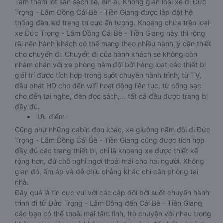
Tấm thảm lót sàn sạch sẽ, êm ái. Không gian loại xe đi Đức
Trọng - Lâm Đồng Cái Bè - Tiền Giang được lắp đặt hệ
thống đèn led trang trí cực ấn tượng. Khoang chứa trên loại
xe Đức Trọng - Lâm Đồng Cái Bè - Tiền Giang này thì rộng
rãi nên hành khách có thể mang theo nhiều hành lý cần thiết
cho chuyến đi. Chuyến đi của hành khách sẽ không còn
nhàm chán với xe phòng nằm đôi bởi hàng loạt các thiết bị
giải trí được tích hợp trong suốt chuyến hành trình, từ TV,
đầu phát HD cho đến wifi hoạt động liên tục, từ cổng sạc
cho đến tai nghe, đèn đọc sách,… tất cả đều được trang bị
đầy đủ.
Ưu điểm
Cũng như những cabin đơn khác, xe giường nằm đôi đi Đức
Trọng - Lâm Đồng Cái Bè - Tiền Giang cũng được tích hợp
đầy đủ các trang thiết bị, chỉ là khoang xe được thiết kế
rộng hơn, đủ chỗ nghỉ ngơi thoải mái cho hai người. Không
gian đó, ấm áp và dễ chịu chẳng khác chi căn phòng tại
nhà.
Đây quả là tin cực vui với các cặp đôi bởi suốt chuyến hành
trình đi từ Đức Trọng - Lâm Đồng đến Cái Bè - Tiền Giang
các bạn có thể thoải mái tâm tình, trò chuyện với nhau trong