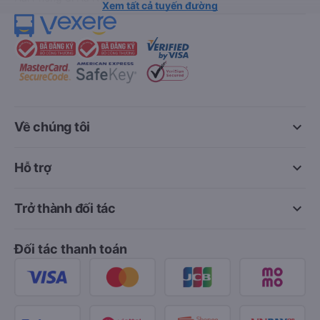
Xem tất cả tuyến đường
keyboard_arrow_down
Về chúng tôi
keyboard_arrow_down
Hỗ trợ
keyboard_arrow_down
Trở thành đối tác
Đối tác thanh toán