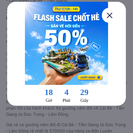
- Lâm Đồng Cái Bè - Tiền Giang .
3. Giá vé xe Đức Trọng - Lâm Đồng Cái Bè - Tiền
Giang
Hiện tại, theo cập nhật mới nhất của Vexere.com, giá vé xe
giường nằm đôi tuyến Cái Bè - Tiền Giang - Đức Trọng - Lâm
Đồng có mức giá dao động từ 570000 đồng - 650000 đồng.
Trong đó, nhà xe Bốn Luyện Express có giá vé rẻ nhất, chỉ
570000 đồng. Đặt vé xe Đức Trọng - Lâm Đồng Cái Bè - Tiền
Giang chính hãng tại
Vexere.com
để có giá rẻ nhất, đảm bảo
giữ chỗ 100% và hỗ trợ đổi trả vé miễn phí. Tổng đài tư vấn,
đặt vé và đổi trả vé miễn phí:
1900 888684
.
Xe Đức Trọng - Lâm Đồng Cái Bè - Tiền Giang giường nằm đôi
tốt nhất: Xe từ Đức Trọng - Lâm Đồng đi Cái Bè - Tiền Giang
giường nằm đôi được đánh giá chung có chất lượng Trung
bình với điểm đánh giá trung bình từ 4.6/5 dựa trên 3641
phản hồi của hành khách Xe giường nằm đôi về Cái Bè - Tiền
Giang từ Đức Trọng - Lâm Đồng.
Giá vé xe giường nằm đôi đi Cái Bè - Tiền Giang từ Đức Trọng
- Lâm Đồng rẻ nhất là 570000 của hãng xe Bốn Luyện