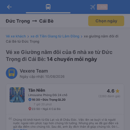
arrow_back
Tải app Vexere ngay!
Tải app Vexere
-30k
Mở app
Mở app
Nhận ưu đãi thành viên độc
-30k/ghế khi đặt vé máy bay qua
quyền
app
Đức Trọng
Cái Bè
Chọn ngày
Vé xe khách
xe đi Tiền Giang từ Lâm Đồng
xe giường nằm đôi đi
Cái Bè từ Đức Trọng
Vé xe Giường nằm đôi của 6 nhà xe từ Đức
Trọng đi Cái Bè
: 14 chuyến mỗi ngày
Vexere Team
Ngày cập nhật: 10/08/2026
Tân Niên
4.6
Limousine Phòng Đôi 24 chỗ
(2283 đánh giá)
16:30 • Đức Trọng QL20
7 giờ 20 phút
23:50 • Ngã 4 Cái Bè
Chúng tôi khởi hành từ Đà Lạt và đi Châu Đức. Việc lên xe buýt vì là người
nước ngoài nên phức tạp hơn chúng tôi tưởng. Nhưng phụ xe đã gọi điện và
gửi địa điểm cho chúng tôi. Sau đó, anh ấy đích thân đi giúp chúng tôi. Đó là