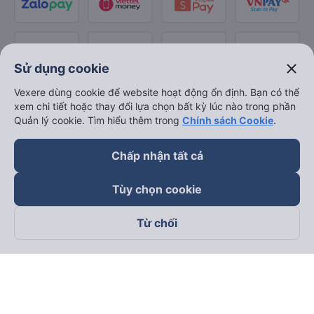
close
Sử dụng cookie
Vexere dùng cookie để website hoạt động ổn định. Bạn có thể
xem chi tiết hoặc thay đổi lựa chọn bất kỳ lúc nào trong phần
Quản lý cookie. Tìm hiểu thêm trong
Chính sách Cookie
.
Chấp nhận tất cả
Tùy chọn cookie
Từ chối
Theo dõi chúng tôi trên
Facebook
Tiktok
Youtube
Công ty TNHH Thương Mại Dịch Vụ Vexere