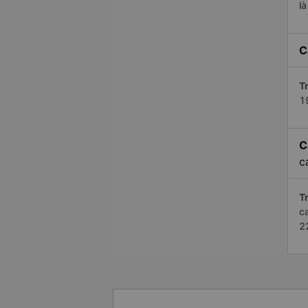
l
C
Tr
1
C
c
Tr
c
2