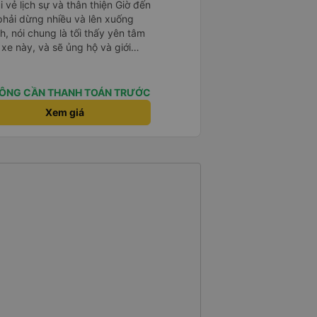
i vẻ lịch sự và thân thiện Giờ đến
 phải dừng nhiều và lên xuống
, nói chung là tối thấy yên tâm
xe này, và sẽ ủng hộ và giới
g dịch vụ của nhà xe này
ÔNG CẦN THANH TOÁN TRƯỚC
Xem giá