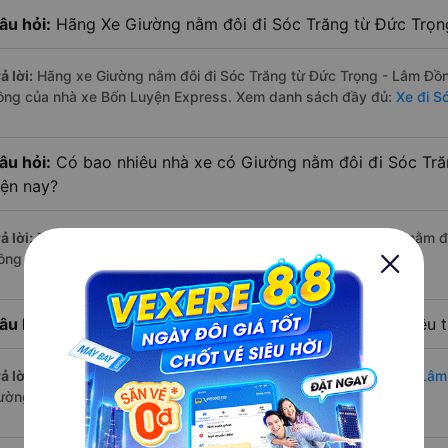
âu hỏi:
Hãng Xe Giường nằm đôi đi Sóc Trăng từ Đức Trọng
ả lời:
Hãng xe Giường nằm đôi đi Sóc Trăng từ Đức Trọng - Lâm Đồng
ồng của nhà xe Bốn Luyện Express. Xem danh sách đầy đủ:
Xe đi S
âu hỏi:
Có bao nhiêu nhà xe có Giường nằm đôi đi Sóc Tr
iện nay?
ả lời:
Tính tới thời điểm hiện nay thì có 3 nhà xe có xe Giường nằm
ồng - Sóc Trăng hiện nay
âu hỏi:
Từ Đức Trọng - Lâm Đồng đi Sóc Trăng bao nhiêu 
ả lời:
Thời gian di chuyển bằng
xe Giường nằm đôi Đức Trọng - Lâm
ường đi khá thuận lợi