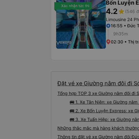
Bốn Luyện 
Xác nhận tức thì
4.2
star
(546 đ
Limousine 24 P
16:55 • Đức T
9h35m
02:30 • Thị t
Đặt vé xe Giường nằm đôi đi S
Tổng hợp TOP 3 xe Giường nằm đôi đi S
🚌 1. Xe Tân Niên: xe Giường nằm
🚌 2. Xe Bốn Luyện Express: xe G
🚌 3. Xe Tuấn Hiệp: xe Giường nằ
Những thắc mắc mà hàng khách thường 
Thông tin đặt vé xe Giường nằm đôi Đứ