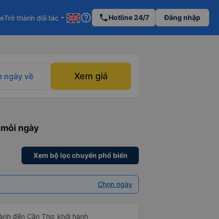
help_outline
phone
Hotline 24/7
Đăng nhập
re
Trở thành đối tác
arrow_drop_down
Xem giá
 ngày về
 mỗi ngày
Xem bộ lọc chuyến phổ biến
Chọn ngày
ành đến Cần Thơ, khởi hành