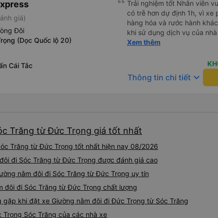
Express
Trải nghiệm tốt Nhân viên vu
có trễ hơn dự định 1h, vì xe
ánh giá)
hàng hóa và rước hành khách
hòng Đôi
khi sử dụng dịch vụ của nhà 
rọng (Dọc Quốc lộ 20)
thiệu cho người thân sử dụn
Xem thêm
KH
rấn Cái Tắc
keyboard_arrow_down
Thông tin chi tiết
óc Trăng từ Đức Trọng giá tốt nhất
óc Trăng từ Đức Trọng tốt nhất hiện nay 08/2026
 đôi đi Sóc Trăng từ Đức Trọng được đánh giá cao
iường nằm đôi đi Sóc Trăng từ Đức Trọng uy tín
m đôi đi Sóc Trăng từ Đức Trọng chất lượng
gặp khi đặt xe Giường nằm đôi đi Đức Trọng từ Sóc Trăng
c Trọng Sóc Trăng của các nhà xe