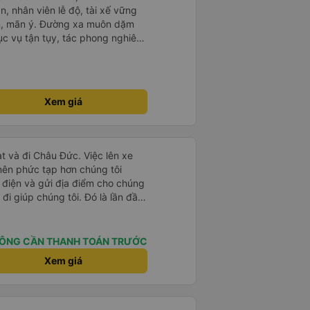
n, nhân viên lễ độ, tài xế vững
ục vụ tận tụy, tác phong nghiêm
 kim tiền vội vã. Xã hội loạn đạo.
thành, kính chúc nhà xe ngày một
Xem giá
t và đi Châu Đức. Việc lên xe
 nên phức tạp hơn chúng tôi
 điện và gửi địa điểm cho chúng
 đi giúp chúng tôi. Đó là lần đầu
i đứa trẻ nhỏ khá thú vị. Chúng
 xe sẽ dừng lại để nghỉ hoặc ăn
 xe dừng lại lúc nửa đêm ở Cần
ÔNG CẦN THANH TOÁN TRƯỚC
ăn. Khi đến điểm dừng, họ đánh
Xem giá
ảo chúng tôi đã sẵn sàng. Nhìn
 tốt. Mỗi giường đều có gối và
lớn và 1 trẻ em nằm thoải mái.