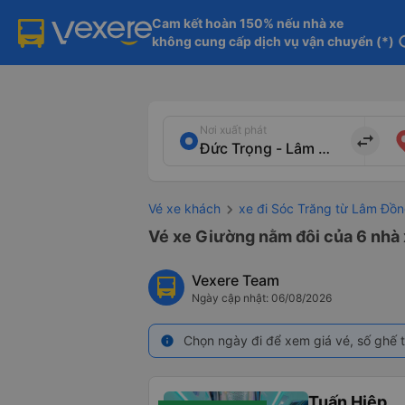
Cam kết hoàn 150% nếu nhà xe

không cung cấp dịch vụ vận chuyển (*)
in
Nơi xuất phát
import_export
Vé xe khách
xe đi Sóc Trăng từ Lâm Đồ
Vé xe Giường nằm đôi của 6 nhà 
Vexere Team
Ngày cập nhật: 06/08/2026
Chọn ngày đi để xem giá vé, số ghế t
info
Tuấn Hiệp