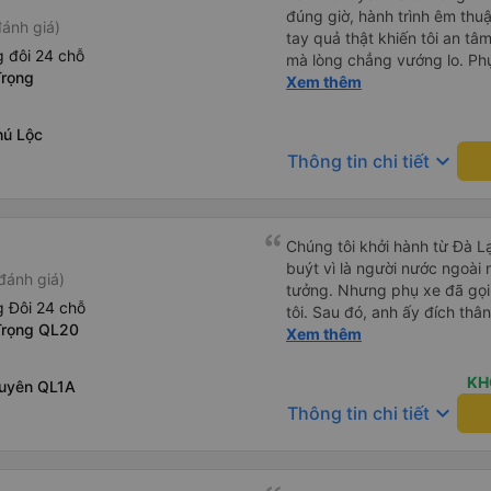
đúng giờ, hành trình êm thuậ
ánh giá)
tay quả thật khiến tôi an tâm, mãn ý. Đường xa muôn dặm
 đôi 24 chỗ
mà lòng chẳng vướng lo. Ph
Trọng
cẩn, hiếm thấy giữa thời buổi
Xem thêm
Xin gửi lời tán dương chân 
hưng thịnh, vạn lộ bình an.”
hú Lộc
keyboard_arrow_down
Thông tin chi tiết
Chúng tôi khởi hành từ Đà Lạ
buýt vì là người nước ngoài
đánh giá)
tưởng. Nhưng phụ xe đã gọi
 Đôi 24 chỗ
tôi. Sau đó, anh ấy đích thân
Trọng QL20
tiên đi xe giường nằm với ha
Xem thêm
tôi không chắc chắn khi nào
uống. Tôi rất ngạc nhiên khi
KH
Xuyên QL1A
Thơ và mọi người xuống xe 
keyboard_arrow_down
Thông tin chi tiết
thức chúng tôi dậy và đảm b
chung, đó là một trải nghiệm
chăn, và đủ chỗ cho 1 người 