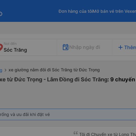
Đơn hàng của tôi
Mở bán vé trên Vexe
fo
Nơi đến
add
Nhập ngày đi
Thêm
xe giường nằm đôi đi Sóc Trăng từ Đức Trọng
ng
xe từ Đức Trọng - Lâm Đồng đi Sóc Trăng
: 9 chuyến
rống và ưu đãi khi đặt vé
Tôi đi Chuyến xe từ Long Th