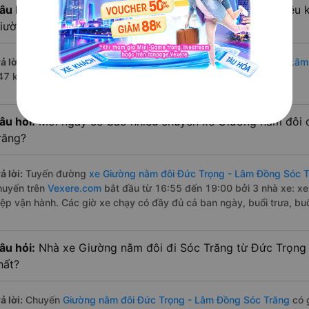
âu hỏi:
Từ Đức Trọng - Lâm Đồng đi Sóc Trăng bao nhiêu 
iường nằm đôi?
ả lời:
Đường di chuyển bằng
xe Giường nằm đôi đi Đức Trọng - Lâ
47 km.
âu hỏi:
Mỗi ngày có bao nhiêu chuyến xe Giường nằm đôi 
răng?
ả lời:
Tuyến đường
xe Giường nằm đôi Đức Trọng - Lâm Đồng Sóc 
huyến trên
Vexere.com
bắt đầu từ 16:55 đến 19:00 bởi 3 nhà xe: x
iệp vận hành. Các giờ xe chạy có đầy đủ cả ban ngày, buổi trưa, bu
âu hỏi:
Nhà xe Giường nằm đôi đi Sóc Trăng từ Đức Trọng
hất?
ả lời:
Chuyến
Giường nằm đôi Đức Trọng - Lâm Đồng Sóc Trăng
có g