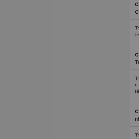
C
G
Tr
5
C
T
Tr
c
H
C
n
Tr