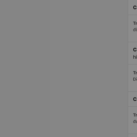
C
Tr
đ
C
h
Tr
Đ
C
Tr
đ