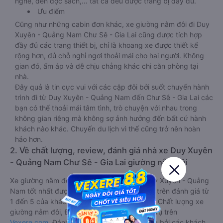
nghe, đèn đọc sách,… tất cả đều được trang bị đầy đủ.
Ưu điểm
Cũng như những cabin đơn khác, xe giường nằm đôi đi Duy
Xuyên - Quảng Nam Chư Sê - Gia Lai cũng được tích hợp
đầy đủ các trang thiết bị, chỉ là khoang xe được thiết kế
rộng hơn, đủ chỗ nghỉ ngơi thoải mái cho hai người. Không
gian đó, ấm áp và dễ chịu chẳng khác chi căn phòng tại
nhà.
Đây quả là tin cực vui với các cặp đôi bởi suốt chuyến hành
trình đi từ Duy Xuyên - Quảng Nam đến Chư Sê - Gia Lai các
bạn có thể thoải mái tâm tình, trò chuyện với nhau trong
không gian riêng mà không sợ ảnh hưởng đến bất cứ hành
khách nào khác. Chuyến du lịch vì thế cũng trở nên hoàn
hảo hơn.
2. Về chất lượng, review, đánh giá nhà xe Duy Xuyên
- Quảng Nam Chư Sê - Gia Lai giường nằm đôi
Xe giường nằm đôi đi Chư Sê - Gia Lai từ Duy Xuyên - Quảng
Nam tốt nhất được phân loại chất lượng dựa trên đánh giá từ
1 đến 5 của khách hàng với các tiêu chí như: Chất lượng xe
giường nằm đôi, Đúng giờ, Chất lượng phục vụ trên
Vexere.com
. Đánh giá này được viết trực tiếp bởi các khách