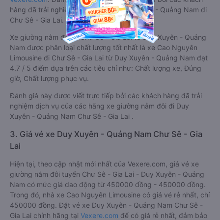
hàng đã trải nghiệm các hãng Xe Duy Xuyên - Quảng Nam đi
Chư Sê - Gia Lai.
Xe giường nằm đôi đi Chư Sê - Gia Lai từ Duy Xuyên - Quảng
Nam được phân loại chất lượng tốt nhất là xe Cao Nguyên
Limousine đi Chư Sê - Gia Lai từ Duy Xuyên - Quảng Nam đạt
4.7 / 5 điểm dựa trên các tiêu chí như: Chất lượng xe, Đúng
giờ, Chất lượng phục vụ.
Đánh giá này được viết trực tiếp bởi các khách hàng đã trải
nghiệm dịch vụ của các hãng xe giường nằm đôi đi Duy
Xuyên - Quảng Nam Chư Sê - Gia Lai .
3. Giá vé xe Duy Xuyên - Quảng Nam Chư Sê - Gia
Lai
Hiện tại, theo cập nhật mới nhất của Vexere.com, giá vé xe
giường nằm đôi tuyến Chư Sê - Gia Lai - Duy Xuyên - Quảng
Nam có mức giá dao động từ 450000 đồng - 450000 đồng.
Trong đó, nhà xe Cao Nguyên Limousine có giá vé rẻ nhất, chỉ
450000 đồng. Đặt vé xe Duy Xuyên - Quảng Nam Chư Sê -
Gia Lai chính hãng tại
Vexere.com
để có giá rẻ nhất, đảm bảo