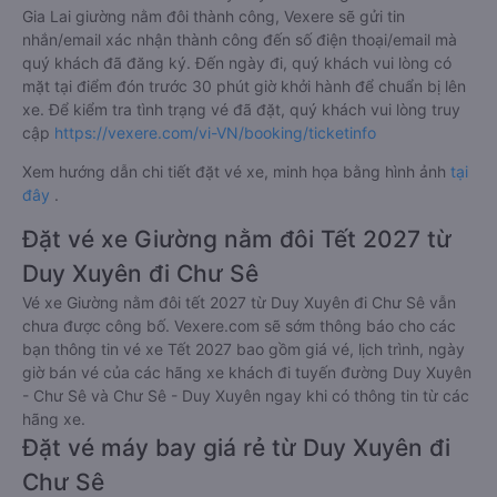
Gia Lai giường nằm đôi thành công, Vexere sẽ gửi tin
nhắn/email xác nhận thành công đến số điện thoại/email mà
quý khách đã đăng ký. Đến ngày đi, quý khách vui lòng có
mặt tại điểm đón trước 30 phút giờ khởi hành để chuẩn bị lên
xe. Để kiểm tra tình trạng vé đã đặt, quý khách vui lòng truy
cập
https://vexere.com/vi-VN/booking/ticketinfo
Xem hướng dẫn chi tiết đặt vé xe, minh họa bằng hình ảnh
tại
đây
.
Đặt vé xe Giường nằm đôi Tết 2027 từ
Duy Xuyên đi Chư Sê
Vé xe Giường nằm đôi tết 2027 từ Duy Xuyên đi Chư Sê vẫn
chưa được công bố. Vexere.com sẽ sớm thông báo cho các
bạn thông tin vé xe Tết 2027 bao gồm giá vé, lịch trình, ngày
giờ bán vé của các hãng xe khách đi tuyến đường Duy Xuyên
- Chư Sê và Chư Sê - Duy Xuyên ngay khi có thông tin từ các
hãng xe.
Đặt vé máy bay giá rẻ từ Duy Xuyên đi
Chư Sê