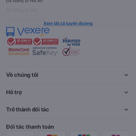
Đà Nẵng đi Hội An
Đà Nẵng đi Huế
Hải Phòng đi Hà Nội
Xem tất cả tuyến đường
keyboard_arrow_down
Về chúng tôi
keyboard_arrow_down
Hỗ trợ
keyboard_arrow_down
Trở thành đối tác
Đối tác thanh toán