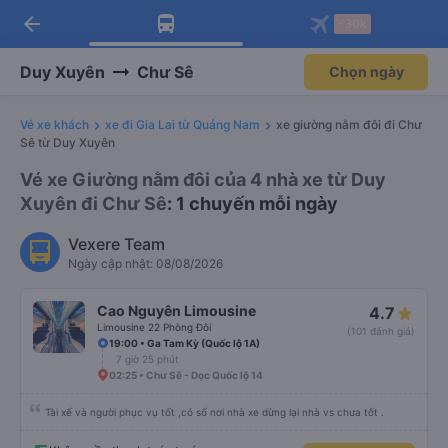
arrow_back
Tải app Vexere ngay!
Tải app Vexere
-30k
Mở app
Mở app
Nhận ưu đãi thành viên độc
-30k/ghế khi đặt vé máy bay qua
quyền
app
Duy Xuyên
Chư Sê
Chọn ngày
Vé xe khách
xe đi Gia Lai từ Quảng Nam
xe giường nằm đôi đi Chư
Sê từ Duy Xuyên
Vé xe Giường nằm đôi của 4 nhà xe từ Duy
Xuyên đi Chư Sê
: 1 chuyến mỗi ngày
Vexere Team
Ngày cập nhật: 08/08/2026
Cao Nguyên Limousine
4.7
Limousine 22 Phòng Đôi
(101 đánh giá)
19:00 • Ga Tam Kỳ (Quốc lộ 1A)
7 giờ 25 phút
02:25 • Chư Sê - Dọc Quốc lộ 14
Tài xế và người phục vụ tốt ,có số nơi nhà xe dừng lại nhà vs chưa tốt .