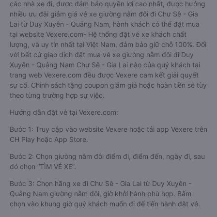
các nhà xe đi, được đảm bảo quyền lợi cao nhất, được hưởng
nhiều ưu đãi giảm giá vé xe giường nằm đôi đi Chư Sê - Gia
Lai từ Duy Xuyên - Quảng Nam, hành khách có thể đặt mua
tại website Vexere.com- Hệ thống đặt vé xe khách chất
lượng, và uy tín nhất tại Việt Nam, đảm bảo giữ chỗ 100%. Đối
với bất cứ giao dịch đặt mua vé xe giường nằm đôi đi Duy
Xuyên - Quảng Nam Chư Sê - Gia Lai nào của quý khách tại
trang web Vexere.com đều được Vexere cam kết giải quyết
sự cố. Chính sách tặng coupon giảm giá hoặc hoàn tiền sẽ tùy
theo từng trường hợp sự việc.
Hướng dẫn đặt vé tại Vexere.com:
Bước 1: Truy cập vào website Vexere hoặc tải app Vexere trên
CH Play hoặc App Store.
Bước 2: Chọn giường nằm đôi điểm đi, điểm đến, ngày đi, sau
đó chọn “TÌM VÉ XE”.
Bước 3: Chọn hãng xe đi Chư Sê - Gia Lai từ Duy Xuyên -
Quảng Nam giường nằm đôi, giờ khởi hành phù hợp. Bấm
chọn vào khung giờ quý khách muốn đi để tiến hành đặt vé.