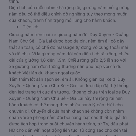
trình.
Diện tích của mỗi cabin khá rộng rãi, giường nằm mỗi giường
nằm đều có thể điều chỉnh độ nghiêng tùy theo mong muốn
của khách., tránh tình trạng mỏi lưng cho hành khách.
Tiện ích
Giường nằm trên loại xe giường nằm đôi Duy Xuyên - Quảng
Nam Chư Sê - Gia Lai được bọc da xịn, nệm êm ái, có dây
thắt an toàn, có chế độ massage tự động vô cùng thoải mái
và dễ chịu. Vì là giường nằm đôi nên diện tích rất rộng, chiều
dài của giường 1,8 đến 1,9m. Chiều rộng gấp 2,5 lần so với
xe giường nằm đơn thông thường nên phù hợp với cả du
khách Việt lẫn du khách ngoại quốc.
Tấm thảm lót sàn sạch sẽ, êm ái. Không gian loại xe đi Duy
Xuyên - Quảng Nam Chư Sê - Gia Lai được lắp đặt hệ thống
đèn led trang trí cực ấn tượng. Khoang chứa trên loại xe Duy
Xuyên - Quảng Nam Chư Sê - Gia Lai này thì rộng rãi nên
hành khách có thể mang theo nhiều hành lý cần thiết cho
chuyến đi. Chuyến đi của hành khách sẽ không còn nhàm
chán với xe phòng nằm đôi bởi hàng loạt các thiết bị giải trí
được tích hợp trong suốt chuyến hành trình, từ TV, đầu phát
HD cho đến wifi hoạt động liên tục, từ cổng sạc cho đến tai