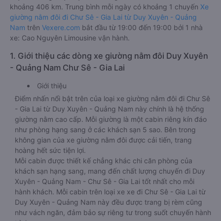
khoảng 406 km. Trung bình mỗi ngày có khoảng 1 chuyến
Xe
giường nằm đôi đi Chư Sê - Gia Lai từ Duy Xuyên - Quảng
Nam
trên
Vexere.com
bắt đầu từ 19:00 đến 19:00 bởi 1 nhà
xe: Cao Nguyên Limousine vận hành.
1. Giới thiệu các dòng xe giường nằm đôi Duy Xuyên
- Quảng Nam Chư Sê - Gia Lai
Giới thiệu
Điểm nhấn nổi bật trên của loại xe giường nằm đôi đi Chư Sê
- Gia Lai từ Duy Xuyên - Quảng Nam này chính là hệ thống
giường nằm cao cấp. Mỗi giường là một cabin riêng kín đáo
như phòng hạng sang ở các khách sạn 5 sao. Bên trong
không gian của xe giường nằm đôi được cải tiến, trang
hoàng hết sức tiện lợi.
Mỗi cabin được thiết kế chẳng khác chi căn phòng của
khách sạn hạng sang, mang đến chất lượng chuyến đi Duy
Xuyên - Quảng Nam - Chư Sê - Gia Lai tốt nhất cho mỗi
hành khách. Mỗi cabin trên loại xe xe đi Chư Sê - Gia Lai từ
Duy Xuyên - Quảng Nam này đều được trang bị rèm cũng
như vách ngăn, đảm bảo sự riêng tư trong suốt chuyến hành