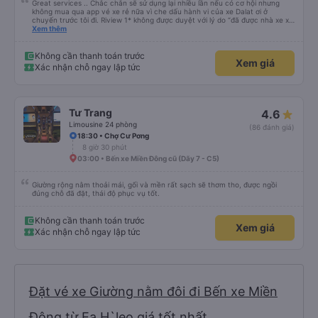
Great services .. Chắc chắn sẽ sử dụng lại nhiều lần nếu có cơ hội nhưng
không mua qua app vé xe rẻ nữa vì che dấu hành vi của xe Dalat ơi ở
chuyến trước tôi đi. Riview 1* không được duyệt với lý do “đã được nhà xe xử
lý với khách hàng” trong khi tôi là khách hàng và trải nghiệm của tôi lại nói là
Xem thêm
đã được xử lý. Ai xử lý ?? Tôi không biết nên vẫn mua vé thêm lần này nữa.
Sau lần này cả Cty tôi sẽ xóa app vé xe rẻ Vĩnh viễn vì xử lý tào lao này.
Chúng tôi cũng sẽ viết bài trên các nền tảng về trải nghiệm của tôi cả về
Không cần thanh toán trước
Xem giá
Dalat lẫn vé xe rẻ. Xin cảm ơn.
Xác nhận chỗ ngay lập tức
Tư Trang
4.6
Limousine 24 phòng
(86 đánh giá)
18:30 • Chợ Cư Pơng
8 giờ 30 phút
03:00 • Bến xe Miền Đông cũ (Dãy 7 - C5)
Giường rộng nằm thoải mái, gối và mền rất sạch sẽ thơm tho, được ngồi
đúng chỗ đã đặt, thái độ phục vụ tốt.
Không cần thanh toán trước
Xem giá
Xác nhận chỗ ngay lập tức
Đặt vé xe Giường nằm đôi đi Bến xe Miền
Đông từ Ea H`leo giá tốt nhất