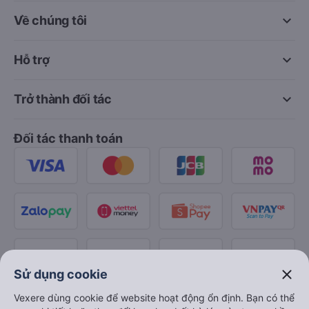
keyboard_arrow_down
Về chúng tôi
keyboard_arrow_down
Hỗ trợ
keyboard_arrow_down
Trở thành đối tác
Đối tác thanh toán
close
Sử dụng cookie
Vexere dùng cookie để website hoạt động ổn định. Bạn có thể