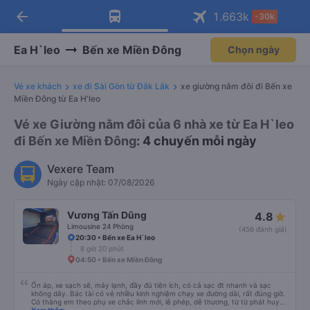
arrow_back
Tải app Vexere ngay!
Tải app Vexere
1.663
k
-30k
Mở app
Mở app
Nhận ưu đãi thành viên độc
-30k/ghế khi đặt vé máy bay qua
quyền
app
Ea H`leo
Bến xe Miền Đông
Chọn ngày
Vé xe khách
xe đi Sài Gòn từ Đắk Lắk
xe giường nằm đôi đi Bến xe
Miền Đông từ Ea H'leo
Vé xe Giường nằm đôi của 6 nhà xe từ Ea H`leo
đi Bến xe Miền Đông
: 4 chuyến mỗi ngày
Vexere Team
Ngày cập nhật: 07/08/2026
Vương Tấn Dũng
4.8
Limousine 24 Phòng
(456 đánh giá)
20:30 • Bến xe Ea H`leo
8 giờ 20 phút
04:50 • Bến xe Miền Đông
Ổn áp, xe sạch sẽ, máy lạnh, đầy đủ tiện ích, có cả sạc đt nhanh và sạc
không dây. Bác tài có vẻ nhiều kinh nghiệm chạy xe đường dài, rất đúng giờ.
Có thằng em theo phụ xe chắc lính mới, lễ phép, dễ thương, từ từ phát huy