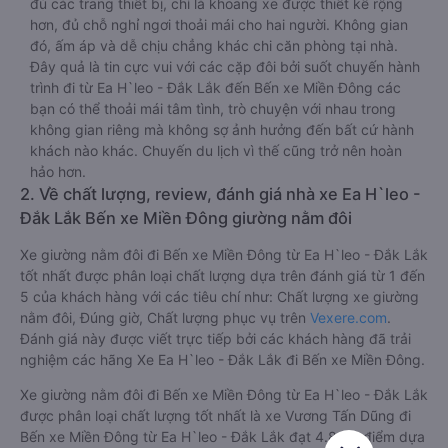
đủ các trang thiết bị, chỉ là khoang xe được thiết kế rộng
hơn, đủ chỗ nghỉ ngơi thoải mái cho hai người. Không gian
đó, ấm áp và dễ chịu chẳng khác chi căn phòng tại nhà.
Đây quả là tin cực vui với các cặp đôi bởi suốt chuyến hành
trình đi từ Ea H`leo - Đắk Lắk đến Bến xe Miền Đông các
bạn có thể thoải mái tâm tình, trò chuyện với nhau trong
không gian riêng mà không sợ ảnh hưởng đến bất cứ hành
khách nào khác. Chuyến du lịch vì thế cũng trở nên hoàn
hảo hơn.
2. Về chất lượng, review, đánh giá nhà xe Ea H`leo -
Đắk Lắk Bến xe Miền Đông giường nằm đôi
Xe giường nằm đôi đi Bến xe Miền Đông từ Ea H`leo - Đắk Lắk
tốt nhất được phân loại chất lượng dựa trên đánh giá từ 1 đến
5 của khách hàng với các tiêu chí như: Chất lượng xe giường
nằm đôi, Đúng giờ, Chất lượng phục vụ trên
Vexere.com
.
Đánh giá này được viết trực tiếp bởi các khách hàng đã trải
nghiệm các hãng Xe Ea H`leo - Đắk Lắk đi Bến xe Miền Đông.
Xe giường nằm đôi đi Bến xe Miền Đông từ Ea H`leo - Đắk Lắk
được phân loại chất lượng tốt nhất là xe Vương Tấn Dũng đi
Bến xe Miền Đông từ Ea H`leo - Đắk Lắk đạt 4.8 / 5 điểm dựa