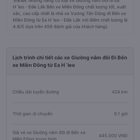
Trả lời:
Những hãng có loại xe Giường nằm đôi đi Ea
H`leo - Đắk Lắk Bến xe Miền Đông chất lượng tốt, xuất
sắc, cao cấp nhất là nhà xe Vương Tấn Dũng đi Bến xe
Miền Đông từ Ea H`leo - Đắk Lắk với điểm chất lượng là
4.8/5 dựa trên 456 đánh giá của khách hàng).
Lịch trình chi tiết các xe Giường nằm đôi Đi Bến
xe Miền Đông từ Ea H`leo
Chiều dài tuyến đường
424 km
Thời gian di chuyển
9.1 giờ
Giá vé xe Giường nằm đôi đi Bến xe
445.000 VNĐ
Miền Đông trung bình