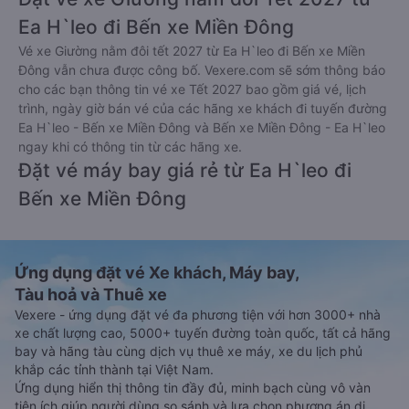
Ea H`leo đi Bến xe Miền Đông
Vé xe Giường nằm đôi tết 2027 từ Ea H`leo đi Bến xe Miền
Đông vẫn chưa được công bố. Vexere.com sẽ sớm thông báo
cho các bạn thông tin vé xe Tết 2027 bao gồm giá vé, lịch
trình, ngày giờ bán vé của các hãng xe khách đi tuyến đường
Ea H`leo - Bến xe Miền Đông và Bến xe Miền Đông - Ea H`leo
ngay khi có thông tin từ các hãng xe.
Đặt vé máy bay giá rẻ từ Ea H`leo đi
Bến xe Miền Đông
Ứng dụng đặt vé Xe khách, Máy bay,
Tàu hoả và Thuê xe
Vexere - ứng dụng đặt vé đa phương tiện với hơn 3000+ nhà
xe chất lượng cao, 5000+ tuyến đường toàn quốc, tất cả hãng
bay và hãng tàu cùng dịch vụ thuê xe máy, xe du lịch phủ
khắp các tỉnh thành tại Việt Nam.
Ứng dụng hiển thị thông tin đầy đủ, minh bạch cùng vô vàn
tiện ích giúp người dùng so sánh và lựa chọn phương án di