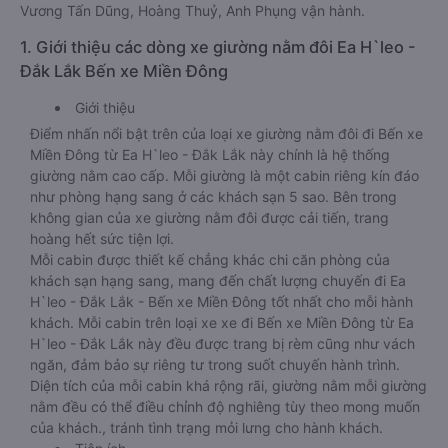
Vương Tấn Dũng, Hoàng Thuỷ, Anh Phụng vận hành.
1. Giới thiệu các dòng xe giường nằm đôi Ea H`leo -
Đắk Lắk Bến xe Miền Đông
Giới thiệu
Điểm nhấn nổi bật trên của loại xe giường nằm đôi đi Bến xe
Miền Đông từ Ea H`leo - Đắk Lắk này chính là hệ thống
giường nằm cao cấp. Mỗi giường là một cabin riêng kín đáo
như phòng hạng sang ở các khách sạn 5 sao. Bên trong
không gian của xe giường nằm đôi được cải tiến, trang
hoàng hết sức tiện lợi.
Mỗi cabin được thiết kế chẳng khác chi căn phòng của
khách sạn hạng sang, mang đến chất lượng chuyến đi Ea
H`leo - Đắk Lắk - Bến xe Miền Đông tốt nhất cho mỗi hành
khách. Mỗi cabin trên loại xe xe đi Bến xe Miền Đông từ Ea
H`leo - Đắk Lắk này đều được trang bị rèm cũng như vách
ngăn, đảm bảo sự riêng tư trong suốt chuyến hành trình.
Diện tích của mỗi cabin khá rộng rãi, giường nằm mỗi giường
nằm đều có thể điều chỉnh độ nghiêng tùy theo mong muốn
của khách., tránh tình trạng mỏi lưng cho hành khách.