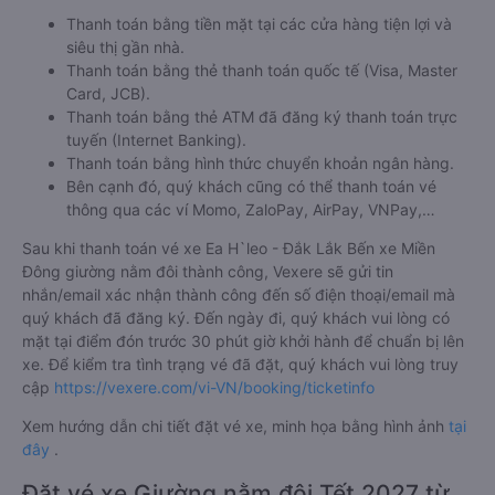
Thanh toán bằng tiền mặt tại các cửa hàng tiện lợi và
siêu thị gần nhà.
Thanh toán bằng thẻ thanh toán quốc tế (Visa, Master
Card, JCB).
Thanh toán bằng thẻ ATM đã đăng ký thanh toán trực
tuyến (Internet Banking).
Thanh toán bằng hình thức chuyển khoản ngân hàng.
Bên cạnh đó, quý khách cũng có thể thanh toán vé
thông qua các ví Momo, ZaloPay, AirPay, VNPay,…
Sau khi thanh toán vé xe Ea H`leo - Đắk Lắk Bến xe Miền
Đông giường nằm đôi thành công, Vexere sẽ gửi tin
nhắn/email xác nhận thành công đến số điện thoại/email mà
quý khách đã đăng ký. Đến ngày đi, quý khách vui lòng có
mặt tại điểm đón trước 30 phút giờ khởi hành để chuẩn bị lên
xe. Để kiểm tra tình trạng vé đã đặt, quý khách vui lòng truy
cập
https://vexere.com/vi-VN/booking/ticketinfo
Xem hướng dẫn chi tiết đặt vé xe, minh họa bằng hình ảnh
tại
đây
.
Đặt vé xe Giường nằm đôi Tết 2027 từ