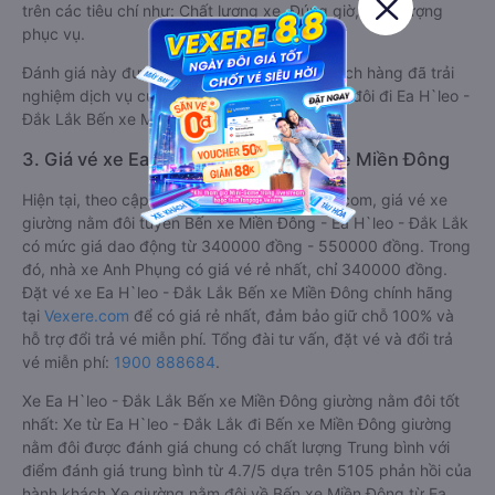
trên các tiêu chí như: Chất lượng xe, Đúng giờ, Chất lượng
phục vụ.
Đánh giá này được viết trực tiếp bởi các khách hàng đã trải
nghiệm dịch vụ của các hãng xe giường nằm đôi đi Ea H`leo -
Đắk Lắk Bến xe Miền Đông .
3. Giá vé xe Ea H`leo - Đắk Lắk Bến xe Miền Đông
Hiện tại, theo cập nhật mới nhất của Vexere.com, giá vé xe
giường nằm đôi tuyến Bến xe Miền Đông - Ea H`leo - Đắk Lắk
có mức giá dao động từ 340000 đồng - 550000 đồng. Trong
đó, nhà xe Anh Phụng có giá vé rẻ nhất, chỉ 340000 đồng.
Đặt vé xe Ea H`leo - Đắk Lắk Bến xe Miền Đông chính hãng
tại
Vexere.com
để có giá rẻ nhất, đảm bảo giữ chỗ 100% và
hỗ trợ đổi trả vé miễn phí. Tổng đài tư vấn, đặt vé và đổi trả
vé miễn phí:
1900 888684
.
Xe Ea H`leo - Đắk Lắk Bến xe Miền Đông giường nằm đôi tốt
nhất: Xe từ Ea H`leo - Đắk Lắk đi Bến xe Miền Đông giường
nằm đôi được đánh giá chung có chất lượng Trung bình với
điểm đánh giá trung bình từ 4.7/5 dựa trên 5105 phản hồi của
hành khách Xe giường nằm đôi về Bến xe Miền Đông từ Ea