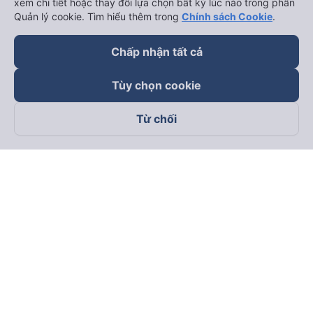
xem chi tiết hoặc thay đổi lựa chọn bất kỳ lúc nào trong phần
Quản lý cookie. Tìm hiểu thêm trong
Chính sách Cookie
.
Chấp nhận tất cả
Tùy chọn cookie
Từ chối
Theo dõi chúng tôi trên
Facebook
Tiktok
Youtube
Công ty TNHH Thương Mại Dịch Vụ Vexere
Địa chỉ đăng ký kinh doanh: 8C Chữ Đồng Tử, Phường Tân
Sơn Nhất, TP. Hồ Chí Minh, Việt Nam
Địa chỉ
:
Lầu 2, toà nhà H3 Circo Hoàng Diệu, 384 Hoàng Diệu,
Phường Khánh Hội, TP Hồ Chí Minh, Việt Nam
Tầng 3, toà nhà 101 Láng Hạ, 101 Láng Hạ, Phường Láng, TP.
Hà Nội, Việt Nam