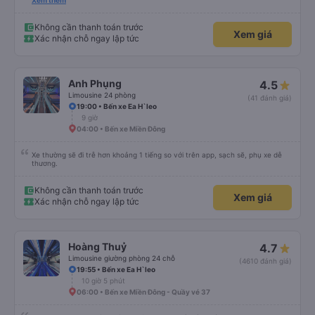
nhé em trai. 😊
Xem thêm
Không cần thanh toán trước
Xem giá
Xác nhận chỗ ngay lập tức
Anh Phụng
4.5
Limousine 24 phòng
(41 đánh giá)
19:00 • Bến xe Ea H`leo
9 giờ
04:00 • Bến xe Miền Đông
Xe thường sẽ đi trễ hơn khoảng 1 tiếng so với trên app, sạch sẽ, phụ xe dễ
thương.
Không cần thanh toán trước
Xem giá
Xác nhận chỗ ngay lập tức
Hoàng Thuỷ
4.7
Limousine giường phòng 24 chỗ
(4610 đánh giá)
19:55 • Bến xe Ea H`leo
10 giờ 5 phút
06:00 • Bến xe Miền Đông - Quầy vé 37