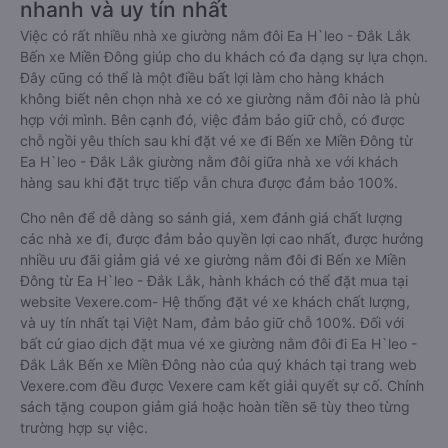
nhanh và uy tín nhất
Việc có rất nhiều nhà xe giường nằm đôi Ea H`leo - Đắk Lắk
Bến xe Miền Đông giúp cho du khách có đa dạng sự lựa chọn.
Đây cũng có thể là một điều bất lợi làm cho hàng khách
không biết nên chọn nhà xe có xe giường nằm đôi nào là phù
hợp với mình. Bên cạnh đó, việc đảm bảo giữ chỗ, có được
chỗ ngồi yêu thích sau khi đặt vé xe đi Bến xe Miền Đông từ
Ea H`leo - Đắk Lắk giường nằm đôi giữa nhà xe với khách
hàng sau khi đặt trực tiếp vẫn chưa được đảm bảo 100%.
Cho nên để dễ dàng so sánh giá, xem đánh giá chất lượng
các nhà xe đi, được đảm bảo quyền lợi cao nhất, được hưởng
nhiều ưu đãi giảm giá vé xe giường nằm đôi đi Bến xe Miền
Đông từ Ea H`leo - Đắk Lắk, hành khách có thể đặt mua tại
website Vexere.com- Hệ thống đặt vé xe khách chất lượng,
và uy tín nhất tại Việt Nam, đảm bảo giữ chỗ 100%. Đối với
bất cứ giao dịch đặt mua vé xe giường nằm đôi đi Ea H`leo -
Đắk Lắk Bến xe Miền Đông nào của quý khách tại trang web
Vexere.com đều được Vexere cam kết giải quyết sự cố. Chính
sách tặng coupon giảm giá hoặc hoàn tiền sẽ tùy theo từng
trường hợp sự việc.