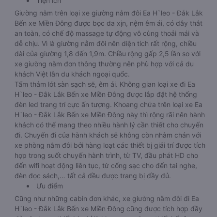
Tiện ích
Giường nằm trên loại xe giường nằm đôi Ea H`leo - Đắk Lắk
Bến xe Miền Đông được bọc da xịn, nệm êm ái, có dây thắt
an toàn, có chế độ massage tự động vô cùng thoải mái và
dễ chịu. Vì là giường nằm đôi nên diện tích rất rộng, chiều
dài của giường 1,8 đến 1,9m. Chiều rộng gấp 2,5 lần so với
xe giường nằm đơn thông thường nên phù hợp với cả du
khách Việt lẫn du khách ngoại quốc.
Tấm thảm lót sàn sạch sẽ, êm ái. Không gian loại xe đi Ea
H`leo - Đắk Lắk Bến xe Miền Đông được lắp đặt hệ thống
đèn led trang trí cực ấn tượng. Khoang chứa trên loại xe Ea
H`leo - Đắk Lắk Bến xe Miền Đông này thì rộng rãi nên hành
khách có thể mang theo nhiều hành lý cần thiết cho chuyến
đi. Chuyến đi của hành khách sẽ không còn nhàm chán với
xe phòng nằm đôi bởi hàng loạt các thiết bị giải trí được tích
hợp trong suốt chuyến hành trình, từ TV, đầu phát HD cho
đến wifi hoạt động liên tục, từ cổng sạc cho đến tai nghe,
đèn đọc sách,… tất cả đều được trang bị đầy đủ.
Ưu điểm
Cũng như những cabin đơn khác, xe giường nằm đôi đi Ea
H`leo - Đắk Lắk Bến xe Miền Đông cũng được tích hợp đầy