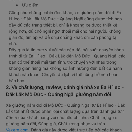
Ưu điểm
Cũng như những cabin đơn khác, xe giường nằm đôi đi Ea
H`leo - Đắk Lắk Mộ Đức - Quảng Ngãi cũng được tích hợp
đầy đủ các trang thiết bị, chỉ là khoang xe được thiết kế
rộng hơn, đủ chỗ nghỉ ngơi thoải mái cho hai người. Không
gian đó, ấm áp và dễ chịu chẳng khác chi căn phòng tại
nhà.
Đây quả là tin cực vui với các cặp đôi bởi suốt chuyến hành
trình đi từ Ea H`leo - Đắk Lắk đến Mộ Đức - Quảng Ngãi các
bạn có thể thoải mái tâm tình, trò chuyện với nhau trong
không gian riêng mà không sợ ảnh hưởng đến bất cứ hành
khách nào khác. Chuyến du lịch vì thế cũng trở nên hoàn
hảo hơn.
2. Về chất lượng, review, đánh giá nhà xe Ea H`leo -
Đắk Lắk Mộ Đức - Quảng Ngãi giường nằm đôi
Xe giường nằm đôi đi Mộ Đức - Quảng Ngãi từ Ea H`leo - Đắk
Lắk tốt nhất được phân loại chất lượng dựa trên đánh giá từ 1
đến 5 của khách hàng với các tiêu chí như: Chất lượng xe
giường nằm đôi, Đúng giờ, Chất lượng phục vụ trên
Vexere.com
. Đánh giá này được viết trực tiếp bởi các khách