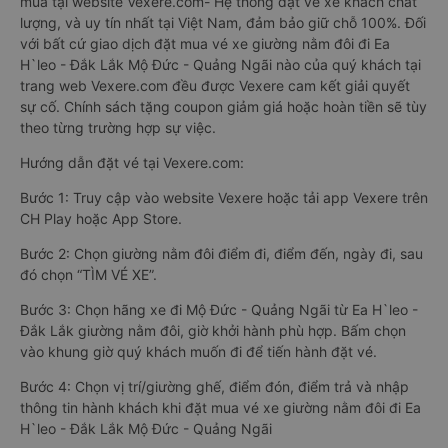
mua tại website Vexere.com- Hệ thống đặt vé xe khách chất
lượng, và uy tín nhất tại Việt Nam, đảm bảo giữ chỗ 100%. Đối
với bất cứ giao dịch đặt mua vé xe giường nằm đôi đi Ea
H`leo - Đắk Lắk Mộ Đức - Quảng Ngãi nào của quý khách tại
trang web Vexere.com đều được Vexere cam kết giải quyết
sự cố. Chính sách tặng coupon giảm giá hoặc hoàn tiền sẽ tùy
theo từng trường hợp sự việc.
Hướng dẫn đặt vé tại Vexere.com:
Bước 1: Truy cập vào website Vexere hoặc tải app Vexere trên
CH Play hoặc App Store.
Bước 2: Chọn giường nằm đôi điểm đi, điểm đến, ngày đi, sau
đó chọn “TÌM VÉ XE”.
Bước 3: Chọn hãng xe đi Mộ Đức - Quảng Ngãi từ Ea H`leo -
Đắk Lắk giường nằm đôi, giờ khởi hành phù hợp. Bấm chọn
vào khung giờ quý khách muốn đi để tiến hành đặt vé.
Bước 4: Chọn vị trí/giường ghế, điểm đón, điểm trả và nhập
thông tin hành khách khi đặt mua vé xe giường nằm đôi đi Ea
H`leo - Đắk Lắk Mộ Đức - Quảng Ngãi