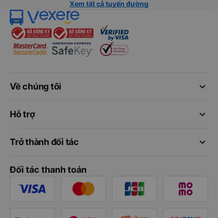
Xem tất cả tuyến đường
keyboard_arrow_down
Về chúng tôi
keyboard_arrow_down
Hỗ trợ
keyboard_arrow_down
Trở thành đối tác
Đối tác thanh toán