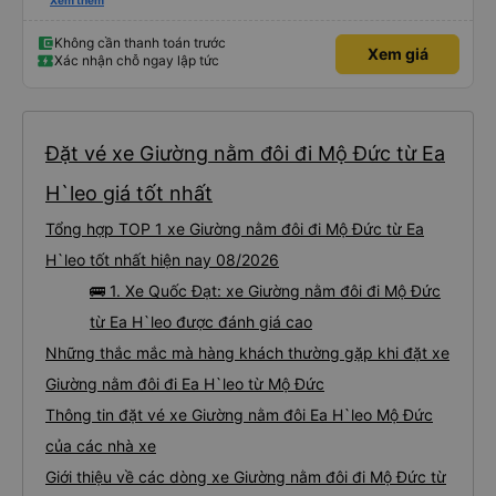
chuyển tới tận nhà. 10đ cho nhà xe, hy vọng nhà xe duy trì được chất lượng
Xem thêm
này. Cảm ơn
Không cần thanh toán trước
Xem giá
Xác nhận chỗ ngay lập tức
Đặt vé xe Giường nằm đôi đi Mộ Đức từ Ea
H`leo giá tốt nhất
Tổng hợp TOP 1 xe Giường nằm đôi đi Mộ Đức từ Ea
H`leo tốt nhất hiện nay 08/2026
🚌 1. Xe Quốc Đạt: xe Giường nằm đôi đi Mộ Đức
từ Ea H`leo được đánh giá cao
Những thắc mắc mà hàng khách thường gặp khi đặt xe
Giường nằm đôi đi Ea H`leo từ Mộ Đức
Thông tin đặt vé xe Giường nằm đôi Ea H`leo Mộ Đức
của các nhà xe
Giới thiệu về các dòng xe Giường nằm đôi đi Mộ Đức từ