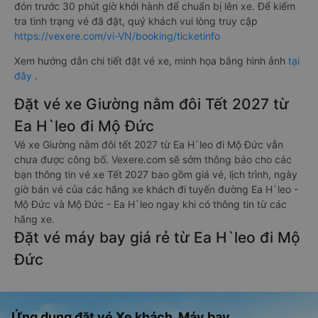
đón trước 30 phút giờ khởi hành để chuẩn bị lên xe. Để kiểm
tra tình trạng vé đã đặt, quý khách vui lòng truy cập
https://vexere.com/vi-VN/booking/ticketinfo
Xem hướng dẫn chi tiết đặt vé xe, minh họa bằng hình ảnh
tại
đây
.
Đặt vé xe Giường nằm đôi Tết 2027 từ
Ea H`leo đi Mộ Đức
Vé xe Giường nằm đôi tết 2027 từ Ea H`leo đi Mộ Đức vẫn
chưa được công bố. Vexere.com sẽ sớm thông báo cho các
bạn thông tin vé xe Tết 2027 bao gồm giá vé, lịch trình, ngày
giờ bán vé của các hãng xe khách đi tuyến đường Ea H`leo -
Mộ Đức và Mộ Đức - Ea H`leo ngay khi có thông tin từ các
hãng xe.
Đặt vé máy bay giá rẻ từ Ea H`leo đi Mộ
Đức
Ứng dụng đặt vé Xe khách, Máy bay,