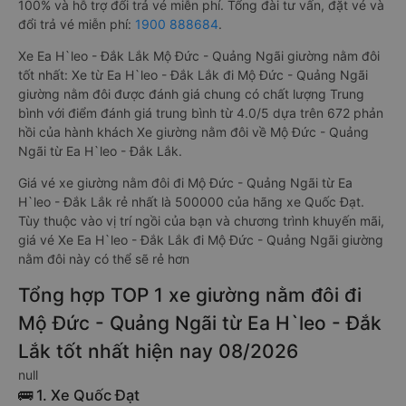
100% và hỗ trợ đổi trả vé miễn phí. Tổng đài tư vấn, đặt vé và
đổi trả vé miễn phí:
1900 888684
.
Xe Ea H`leo - Đắk Lắk Mộ Đức - Quảng Ngãi giường nằm đôi
tốt nhất: Xe từ Ea H`leo - Đắk Lắk đi Mộ Đức - Quảng Ngãi
giường nằm đôi được đánh giá chung có chất lượng Trung
bình với điểm đánh giá trung bình từ 4.0/5 dựa trên 672 phản
hồi của hành khách Xe giường nằm đôi về Mộ Đức - Quảng
Ngãi từ Ea H`leo - Đắk Lắk.
Giá vé xe giường nằm đôi đi Mộ Đức - Quảng Ngãi từ Ea
H`leo - Đắk Lắk rẻ nhất là 500000 của hãng xe Quốc Đạt.
Tùy thuộc vào vị trí ngồi của bạn và chương trình khuyến mãi,
giá vé Xe Ea H`leo - Đắk Lắk đi Mộ Đức - Quảng Ngãi giường
nằm đôi này có thể sẽ rẻ hơn
Tổng hợp TOP 1 xe giường nằm đôi đi
Mộ Đức - Quảng Ngãi từ Ea H`leo - Đắk
Lắk tốt nhất hiện nay 08/2026
null
🚌 1. Xe Quốc Đạt