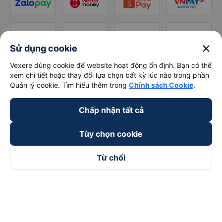
close
Sử dụng cookie
Vexere dùng cookie để website hoạt động ổn định. Bạn có thể
xem chi tiết hoặc thay đổi lựa chọn bất kỳ lúc nào trong phần
Quản lý cookie. Tìm hiểu thêm trong
Chính sách Cookie
.
Chấp nhận tất cả
Tùy chọn cookie
Từ chối
Theo dõi chúng tôi trên
Facebook
Tiktok
Youtube
Công ty TNHH Thương Mại Dịch Vụ Vexere