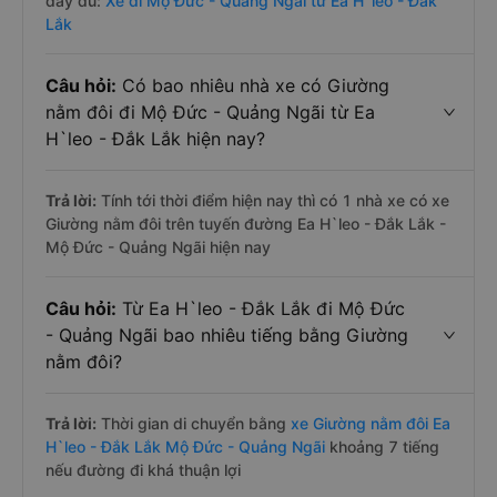
đầy đủ:
Xe đi Mộ Đức - Quảng Ngãi từ Ea H`leo - Đắk
Lắk
Câu hỏi:
Có bao nhiêu nhà xe có Giường
nằm đôi đi Mộ Đức - Quảng Ngãi từ Ea
H`leo - Đắk Lắk hiện nay?
Trả lời:
Tính tới thời điểm hiện nay thì có 1 nhà xe có xe
Giường nằm đôi trên tuyến đường Ea H`leo - Đắk Lắk -
Mộ Đức - Quảng Ngãi hiện nay
Câu hỏi:
Từ Ea H`leo - Đắk Lắk đi Mộ Đức
- Quảng Ngãi bao nhiêu tiếng bằng Giường
nằm đôi?
Trả lời:
Thời gian di chuyển bằng
xe Giường nằm đôi Ea
H`leo - Đắk Lắk Mộ Đức - Quảng Ngãi
khoảng 7 tiếng
nếu đường đi khá thuận lợi