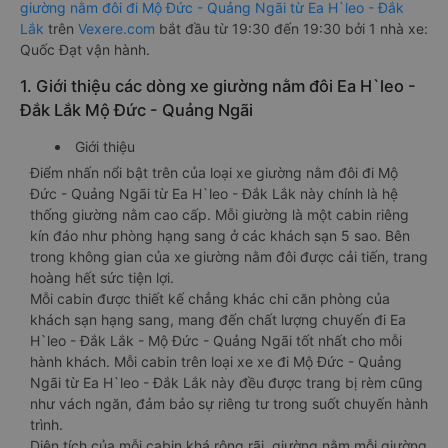
giường nằm đôi đi Mộ Đức - Quảng Ngãi từ Ea H`leo - Đắk
Lắk
trên
Vexere.com
bắt đầu từ 19:30 đến 19:30 bởi 1 nhà xe:
Quốc Đạt vận hành.
1. Giới thiệu các dòng xe giường nằm đôi Ea H`leo -
Đắk Lắk Mộ Đức - Quảng Ngãi
Giới thiệu
Điểm nhấn nổi bật trên của loại xe giường nằm đôi đi Mộ
Đức - Quảng Ngãi từ Ea H`leo - Đắk Lắk này chính là hệ
thống giường nằm cao cấp. Mỗi giường là một cabin riêng
kín đáo như phòng hạng sang ở các khách sạn 5 sao. Bên
trong không gian của xe giường nằm đôi được cải tiến, trang
hoàng hết sức tiện lợi.
Mỗi cabin được thiết kế chẳng khác chi căn phòng của
khách sạn hạng sang, mang đến chất lượng chuyến đi Ea
H`leo - Đắk Lắk - Mộ Đức - Quảng Ngãi tốt nhất cho mỗi
hành khách. Mỗi cabin trên loại xe xe đi Mộ Đức - Quảng
Ngãi từ Ea H`leo - Đắk Lắk này đều được trang bị rèm cũng
như vách ngăn, đảm bảo sự riêng tư trong suốt chuyến hành
trình.
Diện tích của mỗi cabin khá rộng rãi, giường nằm mỗi giường