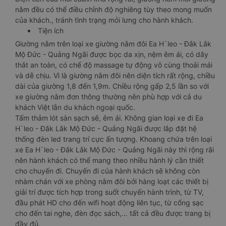
nằm đều có thể điều chỉnh độ nghiêng tùy theo mong muốn
của khách., tránh tình trạng mỏi lưng cho hành khách.
Tiện ích
Giường nằm trên loại xe giường nằm đôi Ea H`leo - Đắk Lắk
Mộ Đức - Quảng Ngãi được bọc da xịn, nệm êm ái, có dây
thắt an toàn, có chế độ massage tự động vô cùng thoải mái
và dễ chịu. Vì là giường nằm đôi nên diện tích rất rộng, chiều
dài của giường 1,8 đến 1,9m. Chiều rộng gấp 2,5 lần so với
xe giường nằm đơn thông thường nên phù hợp với cả du
khách Việt lẫn du khách ngoại quốc.
Tấm thảm lót sàn sạch sẽ, êm ái. Không gian loại xe đi Ea
H`leo - Đắk Lắk Mộ Đức - Quảng Ngãi được lắp đặt hệ
thống đèn led trang trí cực ấn tượng. Khoang chứa trên loại
xe Ea H`leo - Đắk Lắk Mộ Đức - Quảng Ngãi này thì rộng rãi
nên hành khách có thể mang theo nhiều hành lý cần thiết
cho chuyến đi. Chuyến đi của hành khách sẽ không còn
nhàm chán với xe phòng nằm đôi bởi hàng loạt các thiết bị
giải trí được tích hợp trong suốt chuyến hành trình, từ TV,
đầu phát HD cho đến wifi hoạt động liên tục, từ cổng sạc
cho đến tai nghe, đèn đọc sách,… tất cả đều được trang bị
đầy đủ.