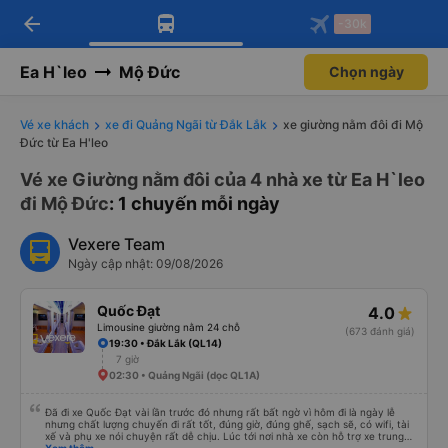
arrow_back
Tải app Vexere ngay!
Tải app Vexere
-30k
Mở app
Mở app
Nhận ưu đãi thành viên độc
-30k/ghế khi đặt vé máy bay qua
quyền
app
Ea H`leo
Mộ Đức
Chọn ngày
Vé xe khách
xe đi Quảng Ngãi từ Đắk Lắk
xe giường nằm đôi đi Mộ
Đức từ Ea H'leo
Vé xe Giường nằm đôi của 4 nhà xe từ Ea H`leo
đi Mộ Đức
: 1 chuyến mỗi ngày
Vexere Team
Ngày cập nhật: 09/08/2026
Quốc Đạt
4.0
Limousine giường nằm 24 chỗ
(673 đánh giá)
19:30 • Đắk Lắk (QL14)
7 giờ
02:30 • Quảng Ngãi (dọc QL1A)
Đã đi xe Quốc Đạt vài lần trước đó nhưng rất bất ngờ vì hôm đi là ngày lễ
nhưng chất lượng chuyến đi rất tốt, đúng giờ, đúng ghế, sạch sẽ, có wifi, tài
xế và phụ xe nói chuyện rất dễ chịu. Lúc tới nơi nhà xe còn hỗ trợ xe trung