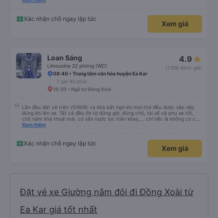
đánh giá 5 sao rồi. Chú tài xế còn uống pepsi rất dễ thương chứ không có
Xem thêm
hút thuốc phè phè như các xe khác. Đón trả đúng điểm. Được nằm đúng
giường đã đặt. Nói chung 10 điểm.
Xác nhận chỗ ngay lập tức
Xem giá
Loan Sáng
4.9
Limousine 22 phòng (WC)
(1306 đánh giá)
08:40 • Trung tâm văn hóa huyện Ea Kar
7 giờ 40 phút
16:20 • Ngã tư Đồng Xoài
Lần đầu đặt vé trên VEXERE và khá bất ngờ khi mọi thứ đều được sắp xếp
đúng khi lên xe. Tất cả đều ổn từ đúng giờ, đúng chỗ, tài xế và phụ xe tốt,
chỗ nằm khá thoải mái, có sẵn nước lọc trên khay,... chỉ tiếc là không có chỗ
để sạc pin thôi. Nhưng vậy cũng quá ổn rồi!
Xem thêm
Xác nhận chỗ ngay lập tức
Xem giá
Đặt vé xe Giường nằm đôi đi Đồng Xoài từ
Ea Kar giá tốt nhất