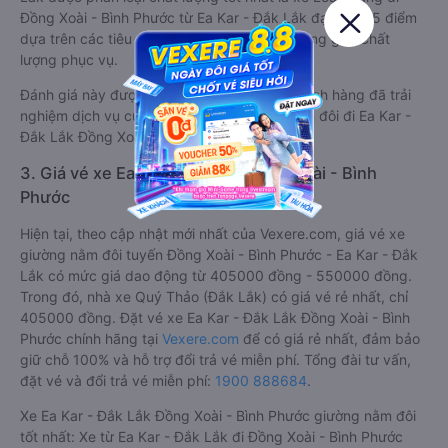
Đồng Xoài - Bình Phước từ Ea Kar - Đắk Lắk đạt 4.9 / 5 điểm
dựa trên các tiêu chí như: Chất lượng xe, Đúng giờ, Chất
lượng phục vụ.
Đánh giá này được viết trực tiếp bởi các khách hàng đã trải
nghiệm dịch vụ của các hãng xe giường nằm đôi đi Ea Kar -
Đắk Lắk Đồng Xoài - Bình Phước .
3. Giá vé xe Ea Kar - Đắk Lắk Đồng Xoài - Bình
Phước
Hiện tại, theo cập nhật mới nhất của Vexere.com, giá vé xe
giường nằm đôi tuyến Đồng Xoài - Bình Phước - Ea Kar - Đắk
Lắk có mức giá dao động từ 405000 đồng - 550000 đồng.
Trong đó, nhà xe Quý Thảo (Đắk Lắk) có giá vé rẻ nhất, chỉ
405000 đồng. Đặt vé xe Ea Kar - Đắk Lắk Đồng Xoài - Bình
Phước chính hãng tại
Vexere.com
để có giá rẻ nhất, đảm bảo
giữ chỗ 100% và hỗ trợ đổi trả vé miễn phí. Tổng đài tư vấn,
đặt vé và đổi trả vé miễn phí:
1900 888684
.
Xe Ea Kar - Đắk Lắk Đồng Xoài - Bình Phước giường nằm đôi
tốt nhất: Xe từ Ea Kar - Đắk Lắk đi Đồng Xoài - Bình Phước