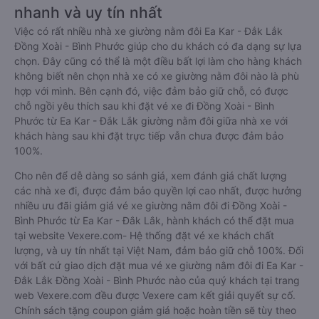
nhanh và uy tín nhất
Việc có rất nhiều nhà xe giường nằm đôi Ea Kar - Đắk Lắk
Đồng Xoài - Bình Phước giúp cho du khách có đa dạng sự lựa
chọn. Đây cũng có thể là một điều bất lợi làm cho hàng khách
không biết nên chọn nhà xe có xe giường nằm đôi nào là phù
hợp với mình. Bên cạnh đó, việc đảm bảo giữ chỗ, có được
chỗ ngồi yêu thích sau khi đặt vé xe đi Đồng Xoài - Bình
Phước từ Ea Kar - Đắk Lắk giường nằm đôi giữa nhà xe với
khách hàng sau khi đặt trực tiếp vẫn chưa được đảm bảo
100%.
Cho nên để dễ dàng so sánh giá, xem đánh giá chất lượng
các nhà xe đi, được đảm bảo quyền lợi cao nhất, được hưởng
nhiều ưu đãi giảm giá vé xe giường nằm đôi đi Đồng Xoài -
Bình Phước từ Ea Kar - Đắk Lắk, hành khách có thể đặt mua
tại website Vexere.com- Hệ thống đặt vé xe khách chất
lượng, và uy tín nhất tại Việt Nam, đảm bảo giữ chỗ 100%. Đối
với bất cứ giao dịch đặt mua vé xe giường nằm đôi đi Ea Kar -
Đắk Lắk Đồng Xoài - Bình Phước nào của quý khách tại trang
web Vexere.com đều được Vexere cam kết giải quyết sự cố.
Chính sách tặng coupon giảm giá hoặc hoàn tiền sẽ tùy theo