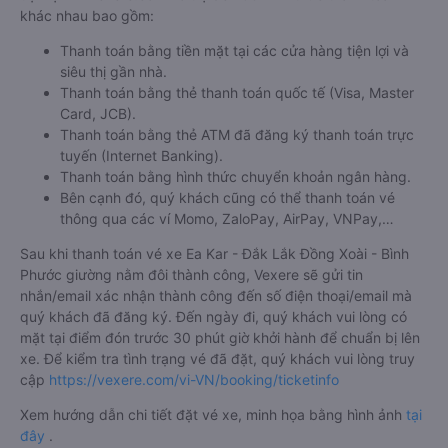
khác nhau bao gồm:
Thanh toán bằng tiền mặt tại các cửa hàng tiện lợi và
siêu thị gần nhà.
Thanh toán bằng thẻ thanh toán quốc tế (Visa, Master
Card, JCB).
Thanh toán bằng thẻ ATM đã đăng ký thanh toán trực
tuyến (Internet Banking).
Thanh toán bằng hình thức chuyển khoản ngân hàng.
Bên cạnh đó, quý khách cũng có thể thanh toán vé
thông qua các ví Momo, ZaloPay, AirPay, VNPay,…
Sau khi thanh toán vé xe Ea Kar - Đắk Lắk Đồng Xoài - Bình
Phước giường nằm đôi thành công, Vexere sẽ gửi tin
nhắn/email xác nhận thành công đến số điện thoại/email mà
quý khách đã đăng ký. Đến ngày đi, quý khách vui lòng có
mặt tại điểm đón trước 30 phút giờ khởi hành để chuẩn bị lên
xe. Để kiểm tra tình trạng vé đã đặt, quý khách vui lòng truy
cập
https://vexere.com/vi-VN/booking/ticketinfo
Xem hướng dẫn chi tiết đặt vé xe, minh họa bằng hình ảnh
tại
đây
.