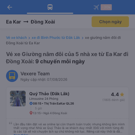
arrow_back
Tải app Vexere ngay!
Tải app Vexere
-30k
Mở app
Mở app
Nhận ưu đãi thành viên độc
-30k/ghế khi đặt vé máy bay qua
quyền
app
Ea Kar
Đồng Xoài
Chọn ngày
Vé xe khách
xe đi Bình Phước từ Đắk Lắk
xe giường nằm đôi đi
Đồng Xoài từ Ea Kar
Vé xe Giường nằm đôi của 5 nhà xe từ Ea Kar đi
Đồng Xoài
: 9 chuyến mỗi ngày
Vexere Team
Ngày cập nhật: 07/08/2026
Quý Thảo (Đắk Lắk)
4.4
Limousine 24 Phòng
(1805 đánh giá)
08:15 • Thị Trấn EaKar QL26
5 giờ
13:15 • Ngã 4 Đồng Xoài
Lần đầu tiên đặt vé xe online lại còn thanh toán trước nhưng không làm mình
thất vọng nha! Nhà xe Quý Thảo là xe khách duy nhất (Đối với mình từng đi)
là các tài xế nói chuyện lịch sự chứ không nói tục. Riêng cái này thôi là đã