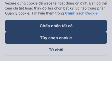
Vexere dùng cookie để website hoạt động ổn định. Bạn có thể
xem chi tiết hoặc thay đổi lựa chọn bất kỳ lúc nào trong phần
Quản lý cookie. Tìm hiểu thêm trong
Chính sách Cookie
.
Chấp nhận tất cả
Tùy chọn cookie
Từ chối
Theo dõi chúng tôi trên
Facebook
Tiktok
Youtube
Công ty TNHH Thương Mại Dịch Vụ Vexere
Địa chỉ đăng ký kinh doanh: 8C Chữ Đồng Tử, Phường Tân
Sơn Nhất, TP. Hồ Chí Minh, Việt Nam
Địa chỉ
:
Lầu 2, toà nhà H3 Circo Hoàng Diệu, 384 Hoàng Diệu,
Phường Khánh Hội, TP Hồ Chí Minh, Việt Nam
Tầng 3, toà nhà 101 Láng Hạ, 101 Láng Hạ, Phường Láng, TP.