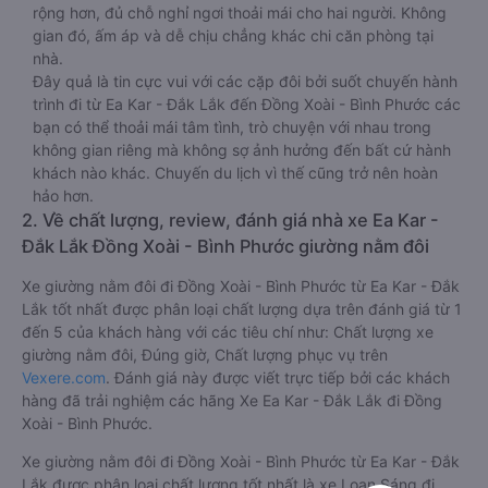
rộng hơn, đủ chỗ nghỉ ngơi thoải mái cho hai người. Không
gian đó, ấm áp và dễ chịu chẳng khác chi căn phòng tại
nhà.
Đây quả là tin cực vui với các cặp đôi bởi suốt chuyến hành
trình đi từ Ea Kar - Đắk Lắk đến Đồng Xoài - Bình Phước các
bạn có thể thoải mái tâm tình, trò chuyện với nhau trong
không gian riêng mà không sợ ảnh hưởng đến bất cứ hành
khách nào khác. Chuyến du lịch vì thế cũng trở nên hoàn
hảo hơn.
2. Về chất lượng, review, đánh giá nhà xe Ea Kar -
Đắk Lắk Đồng Xoài - Bình Phước giường nằm đôi
Xe giường nằm đôi đi Đồng Xoài - Bình Phước từ Ea Kar - Đắk
Lắk tốt nhất được phân loại chất lượng dựa trên đánh giá từ 1
đến 5 của khách hàng với các tiêu chí như: Chất lượng xe
giường nằm đôi, Đúng giờ, Chất lượng phục vụ trên
Vexere.com
. Đánh giá này được viết trực tiếp bởi các khách
hàng đã trải nghiệm các hãng Xe Ea Kar - Đắk Lắk đi Đồng
Xoài - Bình Phước.
Xe giường nằm đôi đi Đồng Xoài - Bình Phước từ Ea Kar - Đắk
Lắk được phân loại chất lượng tốt nhất là xe Loan Sáng đi