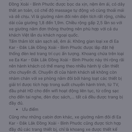
Đồng Xoài - Bình Phước được bọc da xịn, nệm êm ái, có dây
thắt an toàn, có chế độ massage tự động vô cùng thoải mái
và dễ chịu. Vì là giường nằm đôi nên diện tích rất rộng, chiều
dài của giường 1,8 đến 1,9m. Chiều rộng gấp 2,5 lần so với
xe giường nằm đơn thông thường nên phù hợp với cả du
khách Việt lẫn du khách ngoại quốc.
Tấm thảm lót sàn sạch sẽ, êm ái. Không gian loại xe đi Ea
Kar - Đắk Lắk Đồng Xoài - Bình Phước được lắp đặt hệ
thống đèn led trang trí cực ấn tượng. Khoang chứa trên loại
xe Ea Kar - Đắk Lắk Đồng Xoài - Bình Phước này thì rộng rãi
nên hành khách có thể mang theo nhiều hành lý cần thiết
cho chuyến đi. Chuyến đi của hành khách sẽ không còn
nhàm chán với xe phòng nằm đôi bởi hàng loạt các thiết bị
giải trí được tích hợp trong suốt chuyến hành trình, từ TV,
đầu phát HD cho đến wifi hoạt động liên tục, từ cổng sạc
cho đến tai nghe, đèn đọc sách,… tất cả đều được trang bị
đầy đủ.
Ưu điểm
Cũng như những cabin đơn khác, xe giường nằm đôi đi Ea
Kar - Đắk Lắk Đồng Xoài - Bình Phước cũng được tích hợp
đầy đủ các trang thiết bị, chỉ là khoang xe được thiết kế