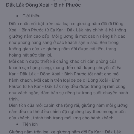
Đắk Lắk Đồng Xoài - Bình Phước
Giới thiệu
Điểm nhấn nổi bật trên của loại xe giường nằm đôi đi Đồng
Xoài - Bình Phước từ Ea Kar - Đắk Lắk này chính là hệ thống
giường nằm cao cấp. Mỗi giường là một cabin riêng kín đáo
như phòng hạng sang ở các khách sạn 5 sao. Bên trong
không gian của xe giường nằm đôi được cải tiến, trang
hoàng hết sức tiện lợi.
Mỗi cabin được thiết kế chẳng khác chi căn phòng của
khách sạn hạng sang, mang đến chất lượng chuyến đi Ea
Kar - Đắk Lắk - Đồng Xoài - Bình Phước tốt nhất cho mỗi
hành khách. Mỗi cabin trên loại xe xe đi Đồng Xoài - Bình
Phước từ Ea Kar - Đắk Lắk này đều được trang bị rèm cũng
như vách ngăn, đảm bảo sự riêng tư trong suốt chuyến hành
trình.
Diện tích của mỗi cabin khá rộng rãi, giường nằm mỗi giường
nằm đều có thể điều chỉnh độ nghiêng tùy theo mong muốn
của khách., tránh tình trạng mỏi lưng cho hành khách.
Tiện ích
Giường nằm trên loại xe giường nằm đôi Ea Kar - Đắk Lắk