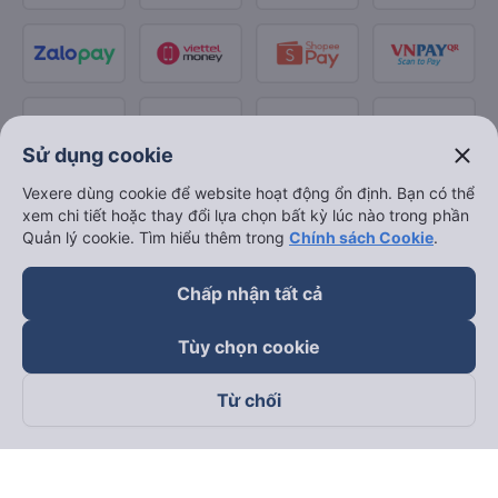
close
Sử dụng cookie
Vexere dùng cookie để website hoạt động ổn định. Bạn có thể
xem chi tiết hoặc thay đổi lựa chọn bất kỳ lúc nào trong phần
Quản lý cookie. Tìm hiểu thêm trong
Chính sách Cookie
.
Chấp nhận tất cả
Tùy chọn cookie
Từ chối
Theo dõi chúng tôi trên
Facebook
Tiktok
Youtube