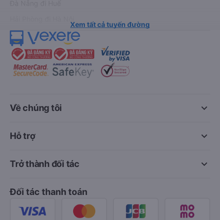
Đà Nẵng đi Huế
Hải Phòng đi Hà Nội
Xem tất cả tuyến đường
keyboard_arrow_down
Về chúng tôi
keyboard_arrow_down
Hỗ trợ
keyboard_arrow_down
Trở thành đối tác
Đối tác thanh toán