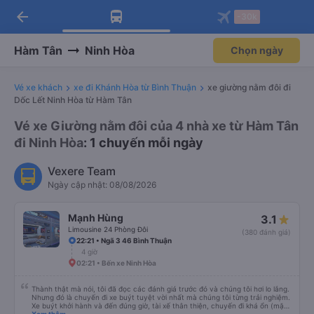
arrow_back
Tải app Vexere ngay!
Tải app Vexere
-30k
Mở app
Mở app
Nhận ưu đãi thành viên độc
-30k/ghế khi đặt vé máy bay qua
quyền
app
Hàm Tân
Ninh Hòa
Chọn ngày
Vé xe khách
xe đi Khánh Hòa từ Bình Thuận
xe giường nằm đôi đi
Dốc Lết Ninh Hòa từ Hàm Tân
Vé xe Giường nằm đôi của 4 nhà xe từ Hàm Tân
đi Ninh Hòa
: 1 chuyến mỗi ngày
Vexere Team
Ngày cập nhật: 08/08/2026
Mạnh Hùng
3.1
Limousine 24 Phòng Đôi
(380 đánh giá)
22:21 • Ngã 3 46 Bình Thuận
4 giờ
02:21 • Bến xe Ninh Hòa
Thành thật mà nói, tôi đã đọc các đánh giá trước đó và chúng tôi hơi lo lắng.
Nhưng đó là chuyến đi xe buýt tuyệt vời nhất mà chúng tôi từng trải nghiệm.
Xe buýt khởi hành và đến đúng giờ, tài xế thân thiện, chuyến đi khá ổn (mặc