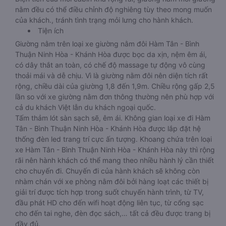
nằm đều có thể điều chỉnh độ nghiêng tùy theo mong muốn
của khách., tránh tình trạng mỏi lưng cho hành khách.
Tiện ích
Giường nằm trên loại xe giường nằm đôi Hàm Tân - Bình
Thuận Ninh Hòa - Khánh Hòa được bọc da xịn, nệm êm ái,
có dây thắt an toàn, có chế độ massage tự động vô cùng
thoải mái và dễ chịu. Vì là giường nằm đôi nên diện tích rất
rộng, chiều dài của giường 1,8 đến 1,9m. Chiều rộng gấp 2,5
lần so với xe giường nằm đơn thông thường nên phù hợp với
cả du khách Việt lẫn du khách ngoại quốc.
Tấm thảm lót sàn sạch sẽ, êm ái. Không gian loại xe đi Hàm
Tân - Bình Thuận Ninh Hòa - Khánh Hòa được lắp đặt hệ
thống đèn led trang trí cực ấn tượng. Khoang chứa trên loại
xe Hàm Tân - Bình Thuận Ninh Hòa - Khánh Hòa này thì rộng
rãi nên hành khách có thể mang theo nhiều hành lý cần thiết
cho chuyến đi. Chuyến đi của hành khách sẽ không còn
nhàm chán với xe phòng nằm đôi bởi hàng loạt các thiết bị
giải trí được tích hợp trong suốt chuyến hành trình, từ TV,
đầu phát HD cho đến wifi hoạt động liên tục, từ cổng sạc
cho đến tai nghe, đèn đọc sách,… tất cả đều được trang bị
đầy đủ.