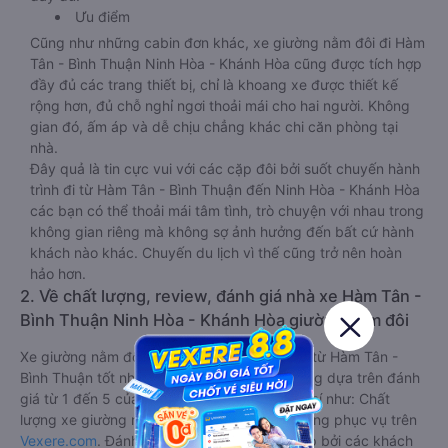
Ưu điểm
Cũng như những cabin đơn khác, xe giường nằm đôi đi Hàm
Tân - Bình Thuận Ninh Hòa - Khánh Hòa cũng được tích hợp
đầy đủ các trang thiết bị, chỉ là khoang xe được thiết kế
rộng hơn, đủ chỗ nghỉ ngơi thoải mái cho hai người. Không
gian đó, ấm áp và dễ chịu chẳng khác chi căn phòng tại
nhà.
Đây quả là tin cực vui với các cặp đôi bởi suốt chuyến hành
trình đi từ Hàm Tân - Bình Thuận đến Ninh Hòa - Khánh Hòa
các bạn có thể thoải mái tâm tình, trò chuyện với nhau trong
không gian riêng mà không sợ ảnh hưởng đến bất cứ hành
khách nào khác. Chuyến du lịch vì thế cũng trở nên hoàn
hảo hơn.
2. Về chất lượng, review, đánh giá nhà xe Hàm Tân -
Bình Thuận Ninh Hòa - Khánh Hòa giường nằm đôi
Xe giường nằm đôi đi Ninh Hòa - Khánh Hòa từ Hàm Tân -
Bình Thuận tốt nhất được phân loại chất lượng dựa trên đánh
giá từ 1 đến 5 của khách hàng với các tiêu chí như: Chất
lượng xe giường nằm đôi, Đúng giờ, Chất lượng phục vụ trên
Vexere.com
. Đánh giá này được viết trực tiếp bởi các khách