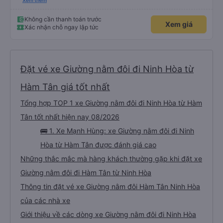
dù vẫn hơi xóc, nhưng đó là đặc trưng của Việt Nam ^^), và chỗ ngồi thoải
Xem thêm
mái. Chúng tôi thực sự rất hài lòng.
Không cần thanh toán trước
Xem giá
Xác nhận chỗ ngay lập tức
Đặt vé xe Giường nằm đôi đi Ninh Hòa từ
Hàm Tân giá tốt nhất
Tổng hợp TOP 1 xe Giường nằm đôi đi Ninh Hòa từ Hàm
Tân tốt nhất hiện nay 08/2026
🚌 1. Xe Mạnh Hùng: xe Giường nằm đôi đi Ninh
Hòa từ Hàm Tân được đánh giá cao
Những thắc mắc mà hàng khách thường gặp khi đặt xe
Giường nằm đôi đi Hàm Tân từ Ninh Hòa
Thông tin đặt vé xe Giường nằm đôi Hàm Tân Ninh Hòa
của các nhà xe
Giới thiệu về các dòng xe Giường nằm đôi đi Ninh Hòa