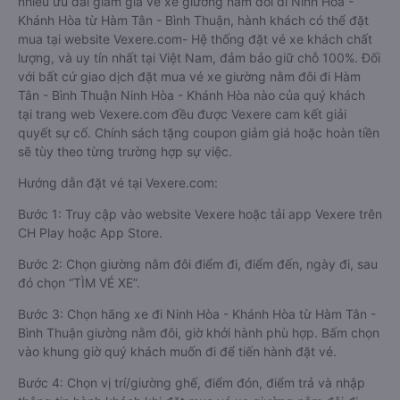
nhiều ưu đãi giảm giá vé xe giường nằm đôi đi Ninh Hòa -
Khánh Hòa từ Hàm Tân - Bình Thuận, hành khách có thể đặt
mua tại website Vexere.com- Hệ thống đặt vé xe khách chất
lượng, và uy tín nhất tại Việt Nam, đảm bảo giữ chỗ 100%. Đối
với bất cứ giao dịch đặt mua vé xe giường nằm đôi đi Hàm
Tân - Bình Thuận Ninh Hòa - Khánh Hòa nào của quý khách
tại trang web Vexere.com đều được Vexere cam kết giải
quyết sự cố. Chính sách tặng coupon giảm giá hoặc hoàn tiền
sẽ tùy theo từng trường hợp sự việc.
Hướng dẫn đặt vé tại Vexere.com:
Bước 1: Truy cập vào website Vexere hoặc tải app Vexere trên
CH Play hoặc App Store.
Bước 2: Chọn giường nằm đôi điểm đi, điểm đến, ngày đi, sau
đó chọn “TÌM VÉ XE”.
Bước 3: Chọn hãng xe đi Ninh Hòa - Khánh Hòa từ Hàm Tân -
Bình Thuận giường nằm đôi, giờ khởi hành phù hợp. Bấm chọn
vào khung giờ quý khách muốn đi để tiến hành đặt vé.
Bước 4: Chọn vị trí/giường ghế, điểm đón, điểm trả và nhập