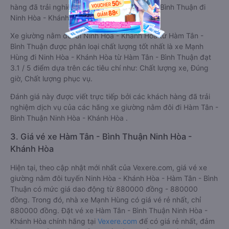
hàng đã trải nghiệm các hãng Xe Hàm Tân - Bình Thuận đi
Ninh Hòa - Khánh Hòa.
Xe giường nằm đôi đi Ninh Hòa - Khánh Hòa từ Hàm Tân -
Bình Thuận được phân loại chất lượng tốt nhất là xe Mạnh
Hùng đi Ninh Hòa - Khánh Hòa từ Hàm Tân - Bình Thuận đạt
3.1 / 5 điểm dựa trên các tiêu chí như: Chất lượng xe, Đúng
giờ, Chất lượng phục vụ.
Đánh giá này được viết trực tiếp bởi các khách hàng đã trải
nghiệm dịch vụ của các hãng xe giường nằm đôi đi Hàm Tân -
Bình Thuận Ninh Hòa - Khánh Hòa .
3. Giá vé xe Hàm Tân - Bình Thuận Ninh Hòa -
Khánh Hòa
Hiện tại, theo cập nhật mới nhất của Vexere.com, giá vé xe
giường nằm đôi tuyến Ninh Hòa - Khánh Hòa - Hàm Tân - Bình
Thuận có mức giá dao động từ 880000 đồng - 880000
đồng. Trong đó, nhà xe Mạnh Hùng có giá vé rẻ nhất, chỉ
880000 đồng. Đặt vé xe Hàm Tân - Bình Thuận Ninh Hòa -
Khánh Hòa chính hãng tại
Vexere.com
để có giá rẻ nhất, đảm