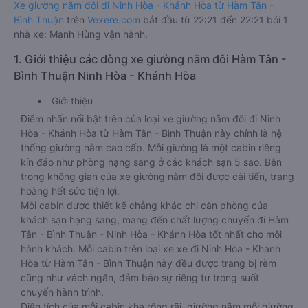
Xe giường nằm đôi đi Ninh Hòa - Khánh Hòa từ Hàm Tân -
Bình Thuận
trên
Vexere.com
bắt đầu từ 22:21 đến 22:21 bởi 1
nhà xe: Mạnh Hùng vận hành.
1. Giới thiệu các dòng xe giường nằm đôi Hàm Tân -
Bình Thuận Ninh Hòa - Khánh Hòa
Giới thiệu
Điểm nhấn nổi bật trên của loại xe giường nằm đôi đi Ninh
Hòa - Khánh Hòa từ Hàm Tân - Bình Thuận này chính là hệ
thống giường nằm cao cấp. Mỗi giường là một cabin riêng
kín đáo như phòng hạng sang ở các khách sạn 5 sao. Bên
trong không gian của xe giường nằm đôi được cải tiến, trang
hoàng hết sức tiện lợi.
Mỗi cabin được thiết kế chẳng khác chi căn phòng của
khách sạn hạng sang, mang đến chất lượng chuyến đi Hàm
Tân - Bình Thuận - Ninh Hòa - Khánh Hòa tốt nhất cho mỗi
hành khách. Mỗi cabin trên loại xe xe đi Ninh Hòa - Khánh
Hòa từ Hàm Tân - Bình Thuận này đều được trang bị rèm
cũng như vách ngăn, đảm bảo sự riêng tư trong suốt
chuyến hành trình.
Diện tích của mỗi cabin khá rộng rãi, giường nằm mỗi giường