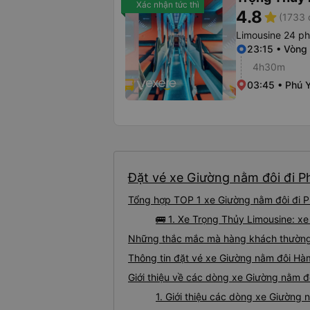
Xác nhận tức thì
4.8
star
(1733 
Limousine 24 p
23:15 • Vòng 
4h30m
03:45 • Phú 
Đặt vé xe Giường nằm đôi đi 
Tổng hợp TOP 1 xe Giường nằm đôi đi 
🚌 1. Xe Trọng Thủy Limousine: 
Những thắc mắc mà hàng khách thường 
Thông tin đặt vé xe Giường nằm đôi H
Giới thiệu về các dòng xe Giường nằm 
1. Giới thiệu các dòng xe Giườn