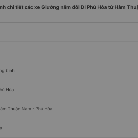
rình chi tiết các xe Giường nằm đôi Đi Phú Hòa từ Hàm Th
ng bình
Phú Hòa
 Hàm Thuận Nam - Phú Hòa
a