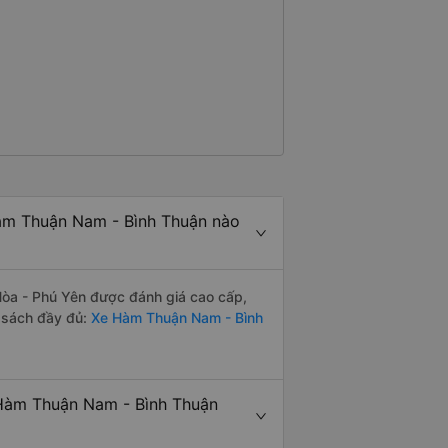
đặc biệt là vì tôi dự định sẽ đi
 vào tuần tới.
àm Thuận Nam - Bình Thuận nào
òa - Phú Yên được đánh giá cao cấp,
h sách đầy đủ:
Xe Hàm Thuận Nam - Bình
Hàm Thuận Nam - Bình Thuận