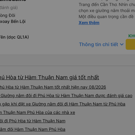
Trang đến Cần Thơ. Nhìn chu
đánh giá)
chọn xe giường nằm thoải má
hòng Đôi
Một điều quan trọng cần đề 
xoay Bến Lội
xe, điều này có thể gây khó 
Xem thêm
xuyên đêm. Tuy nhiên, khi 
chuyến đi vẫn khá thoải mái
KH
Yên (dọc QL1A)
(hôm qua) rất tốt. Mặc dù x
keyboard_arrow_down
Thông tin chi tiết
nhưng công ty đã thông báo 
gặp vấn đề gì. Xe khá thoải 
tài xế lịch sự và thân thiện
khoảng 4:00 sáng và 9:00 sá
hơn nhiều. Tại điểm dừng cu
Phú Hòa từ Hàm Thuận Nam giá tốt nhất
cấp bàn chải đánh răng, đó l
chuyến đi trước của tôi vào
Phú Hòa từ Hàm Thuận Nam tốt nhất hiện nay 08/2026
nghỉ đêm nào cho đến khoản
chịu. Có vẻ như lịch trình ph
xe Giường nằm đôi đi Phú Hòa từ Hàm Thuận Nam được đánh giá cao
hy vọng các điểm dừng sẽ đ
gặp khi đặt xe Giường nằm đôi đi Hàm Thuận Nam từ Phú Hòa
tương lai. Nhìn chung, tôi hà
àm Thuận Nam Phú Hòa của các nhà xe
dịch vụ xe buýt giường nằm
chuyến công tác, vì đây vẫn
đôi đi Phú Hòa từ Hàm Thuận Nam
buýt giường nằm thoải mái n
g nằm đôi Hàm Thuận Nam Phú Hòa
thực sự hy vọng rằng trong t