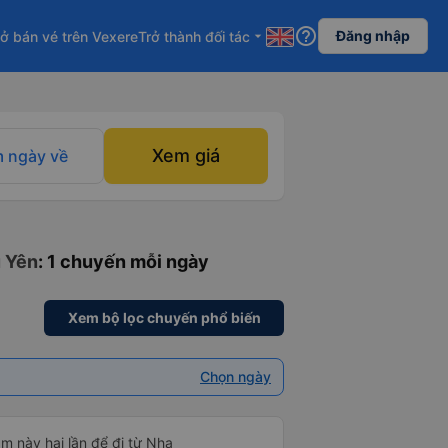
help_outline
Đăng nhập
ở bán vé trên Vexere
Trở thành đối tác
arrow_drop_down
Xem giá
 ngày về
ú Yên
: 1 chuyến mỗi ngày
Xem bộ lọc chuyến phổ biến
Chọn ngày
m này hai lần để đi từ Nha