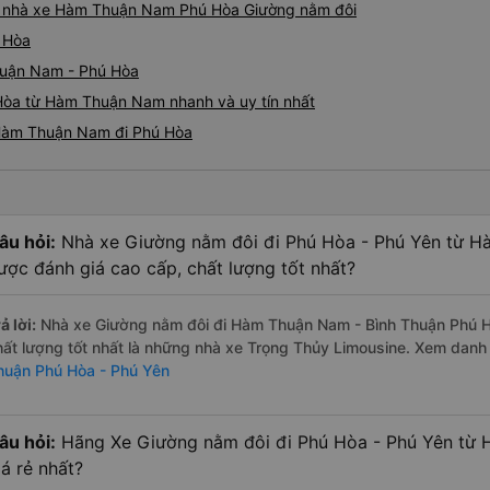
thường xuyên theo lịch trình, 
giá nhà xe Hàm Thuận Nam Phú Hòa Giường nằm đôi
tuyến đường này một lần nữa
 Hòa
huận Nam - Phú Hòa
Hòa từ Hàm Thuận Nam nhanh và uy tín nhất
 Hàm Thuận Nam đi Phú Hòa
âu hỏi:
Nhà xe Giường nằm đôi đi Phú Hòa - Phú Yên từ H
ược đánh giá cao cấp, chất lượng tốt nhất?
ả lời:
Nhà xe Giường nằm đôi đi Hàm Thuận Nam - Bình Thuận Phú H
hất lượng tốt nhất là những nhà xe Trọng Thủy Limousine. Xem dan
huận Phú Hòa - Phú Yên
âu hỏi:
Hãng Xe Giường nằm đôi đi Phú Hòa - Phú Yên từ 
iá rẻ nhất?