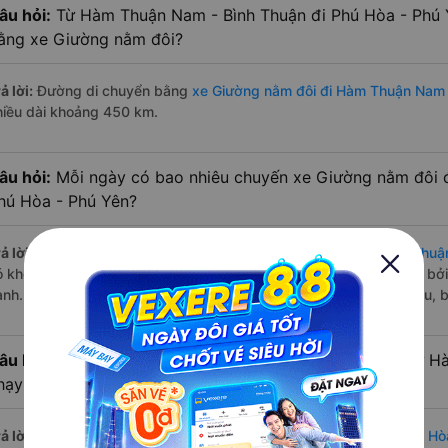
âu hỏi:
Từ Hàm Thuận Nam - Bình Thuận đi Phú Hòa - Phú 
ằng xe Giường nằm đôi?
ả lời:
Đường di chuyển bằng
xe Giường nằm đôi đi Hàm Thuận Nam 
hiều dài khoảng 450 km.
âu hỏi:
Mỗi ngày có bao nhiêu chuyến xe Giường nằm đôi 
hú Hòa - Phú Yên?
ả lời:
Tuyến đường
xe Giường nằm đôi Hàm Thuận Nam - Bình Thuậ
ó khoảng 1 chuyến trên
Vexere.com
bắt đầu từ 23:15 đến 23:15 bởi
ành. Các giờ xe chạy có đầy đủ cả ban ngày, buổi trưa, buổi chiều,
âu hỏi:
Nhà xe Giường nằm đôi đi Phú Hòa - Phú Yên từ H
hạy sớm nhất?
ả lời:
Chuyến
Giường nằm đôi Hàm Thuận Nam - Bình Thuận Phú Hò