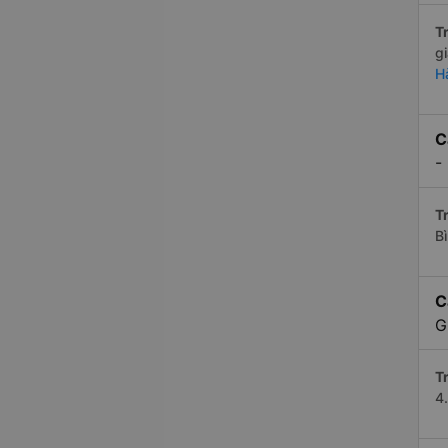
Tr
g
H
C
-
Tr
B
C
G
Tr
4