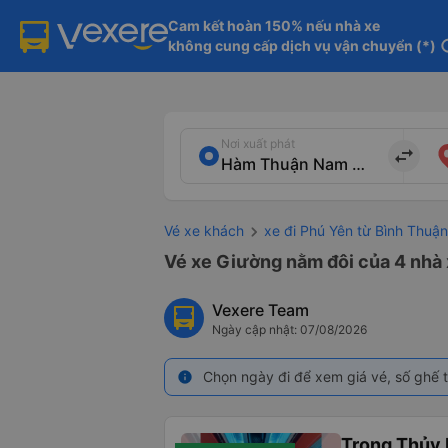
Cam kết hoàn 150% nếu nhà xe

không cung cấp dịch vụ vận chuyển (*)
in
Nơi xuất phát
import_export
Vé xe khách
xe đi Phú Yên từ Bình Thuận
Vé xe Giường nằm đôi của 4 nhà
Vexere Team
Ngày cập nhật: 07/08/2026
Chọn ngày đi để xem giá vé, số ghế t
info
Trọng Thủy 