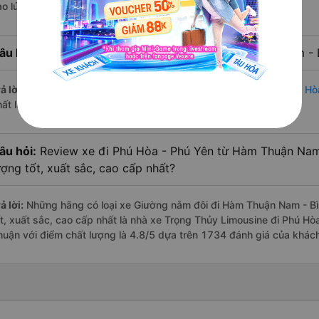
ào lúc 23:15 là của nhà xe Trọng Thủy Limousine.
âu hỏi:
Nhà xe đi Phú Hòa - Phú Yên từ Hàm Thuận Nam - B
ả lời:
Chuyến
Giường nằm đôi Hàm Thuận Nam - Bình Thuận Phú Hò
hất là vào lúc 23:15 là của nhà xe Trọng Thủy Limousine.
âu hỏi:
Review xe đi Phú Hòa - Phú Yên từ Hàm Thuận Nam
ượng tốt, xuất sắc, cao cấp nhất?
ả lời:
Những hãng có loại xe Giường nằm đôi đi Hàm Thuận Nam - Bì
ốt, xuất sắc, cao cấp nhất là nhà xe Trọng Thủy Limousine đi Phú H
huận với điểm chất lượng là 4.8/5 dựa trên 1734 đánh giá của khác