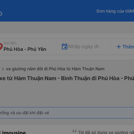
Đơn hàng của tôi
M
fo
Nơi đến
add
Nhập ngày đi
Thêm
xe giường nằm đôi đi Phú Hòa từ Hàm Thuận Nam
 xe từ Hàm Thuận Nam - Bình Thuận đi Phú Hòa - Ph
rống và ưu đãi khi đặt vé
Limousine
Tôi đã sử dụng xe giường nằ