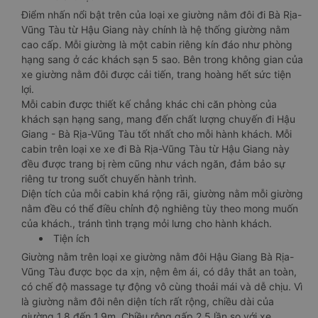
Điểm nhấn nổi bật trên của loại xe giường nằm đôi đi Bà Rịa-
Vũng Tàu từ Hậu Giang này chính là hệ thống giường nằm
cao cấp. Mỗi giường là một cabin riêng kín đáo như phòng
hạng sang ở các khách sạn 5 sao. Bên trong không gian của
xe giường nằm đôi được cải tiến, trang hoàng hết sức tiện
lợi.
Mỗi cabin được thiết kế chẳng khác chi căn phòng của
khách sạn hạng sang, mang đến chất lượng chuyến đi Hậu
Giang - Bà Rịa-Vũng Tàu tốt nhất cho mỗi hành khách. Mỗi
cabin trên loại xe xe đi Bà Rịa-Vũng Tàu từ Hậu Giang này
đều được trang bị rèm cũng như vách ngăn, đảm bảo sự
riêng tư trong suốt chuyến hành trình.
Diện tích của mỗi cabin khá rộng rãi, giường nằm mỗi giường
nằm đều có thể điều chỉnh độ nghiêng tùy theo mong muốn
của khách., tránh tình trạng mỏi lưng cho hành khách.
Tiện ích
Giường nằm trên loại xe giường nằm đôi Hậu Giang Bà Rịa-
Vũng Tàu được bọc da xịn, nệm êm ái, có dây thắt an toàn,
có chế độ massage tự động vô cùng thoải mái và dễ chịu. Vì
là giường nằm đôi nên diện tích rất rộng, chiều dài của
giường 1,8 đến 1,9m. Chiều rộng gấp 2,5 lần so với xe