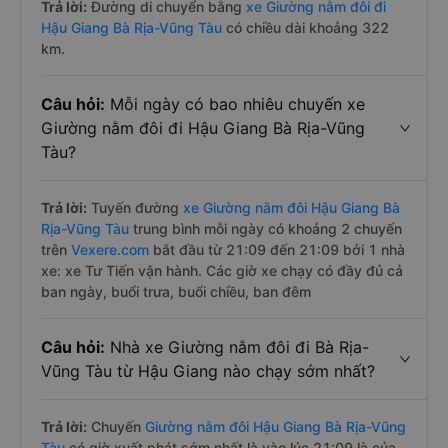
Trả lời:
Đường di chuyển bằng
xe Giường nằm đôi đi
Hậu Giang Bà Rịa-Vũng Tàu
có chiều dài khoảng 322
km.
Câu hỏi:
Mỗi ngày có bao nhiêu chuyến xe
Giường nằm đôi đi Hậu Giang Bà Rịa-Vũng
Tàu?
Trả lời:
Tuyến đường
xe Giường nằm đôi Hậu Giang Bà
Rịa-Vũng Tàu
trung bình mỗi ngày có khoảng 2 chuyến
trên
Vexere.com
bắt đầu từ 21:09 đến 21:09 bởi 1 nhà
xe: xe Tư Tiến vận hành. Các giờ xe chạy có đầy đủ cả
ban ngày, buổi trưa, buổi chiều, ban đêm
Câu hỏi:
Nhà xe Giường nằm đôi đi Bà Rịa-
Vũng Tàu từ Hậu Giang nào chạy sớm nhất?
Trả lời:
Chuyến
Giường nằm đôi Hậu Giang Bà Rịa-Vũng
Tàu
có giờ xuất phát sớm nhất là vào lúc 21:09 là của