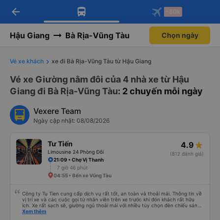
arrow_back
Tải app Vexere ngay!
Tải app Vexere
-30k
Mở app
Mở app
Nhận ưu đãi thành viên độc
-30k/ghế khi đặt vé máy bay qua
quyền
app
Hậu Giang
Bà Rịa-Vũng Tàu
Chọn ngày
Vé xe khách
xe đi Bà Rịa-Vũng Tàu từ Hậu Giang
Vé xe Giường nằm đôi của 4 nhà xe từ Hậu
Giang đi Bà Rịa-Vũng Tàu
: 2 chuyến mỗi ngày
Vexere Team
Ngày cập nhật: 08/08/2026
Tư Tiến
4.9
Limousine 24 Phòng Đôi
(812 đánh giá)
21:09 • Chợ Vị Thanh
7 giờ 46 phút
04:55 • Bến xe Vũng Tàu
Công ty Tu Tien cung cấp dịch vụ rất tốt, an toàn và thoải mái. Thông tin về
vị trí xe và các cuộc gọi từ nhân viên trên xe trước khi đón khách rất hữu
ích. Xe rất sạch sẽ, giường ngủ thoải mái với nhiều tùy chọn đèn chiếu sáng
và cổng USB được đặt ở vị trí thuận tiện. Nhân viên rất lịch sự và xe đến
Xem thêm
điểm đến sớm hơn dự kiến. Cảm ơn!