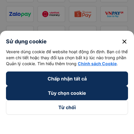
close
Sử dụng cookie
Vexere dùng cookie để website hoạt động ổn định. Bạn có thể
xem chi tiết hoặc thay đổi lựa chọn bất kỳ lúc nào trong phần
Quản lý cookie. Tìm hiểu thêm trong
Chính sách Cookie
.
Chấp nhận tất cả
Tùy chọn cookie
Từ chối
Theo dõi chúng tôi trên
Facebook
Tiktok
Youtube