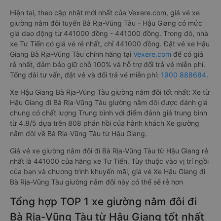
Hiện tại, theo cập nhật mới nhất của Vexere.com, giá vé xe
giường nằm đôi tuyến Bà Rịa-Vũng Tàu - Hậu Giang có mức
giá dao động từ 441000 đồng - 441000 đồng. Trong đó, nhà
xe Tư Tiến có giá vé rẻ nhất, chỉ 441000 đồng. Đặt vé xe Hậu
Giang Bà Rịa-Vũng Tàu chính hãng tại
Vexere.com
để có giá
rẻ nhất, đảm bảo giữ chỗ 100% và hỗ trợ đổi trả vé miễn phí.
Tổng đài tư vấn, đặt vé và đổi trả vé miễn phí:
1900 888684
.
Xe Hậu Giang Bà Rịa-Vũng Tàu giường nằm đôi tốt nhất: Xe từ
Hậu Giang đi Bà Rịa-Vũng Tàu giường nằm đôi được đánh giá
chung có chất lượng Trung bình với điểm đánh giá trung bình
từ 4.8/5 dựa trên 808 phản hồi của hành khách Xe giường
nằm đôi về Bà Rịa-Vũng Tàu từ Hậu Giang.
Giá vé xe giường nằm đôi đi Bà Rịa-Vũng Tàu từ Hậu Giang rẻ
nhất là 441000 của hãng xe Tư Tiến. Tùy thuộc vào vị trí ngồi
của bạn và chương trình khuyến mãi, giá vé Xe Hậu Giang đi
Bà Rịa-Vũng Tàu giường nằm đôi này có thể sẽ rẻ hơn
Tổng hợp TOP 1 xe giường nằm đôi đi
Bà Rịa-Vũng Tàu từ Hậu Giang tốt nhất