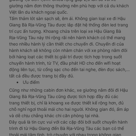
giường nằm đơn thông thường nên phù hợp với cả du khách
Việt lẫn du khách ngoại quốc.
Tấm thảm lót sàn sạch sẽ, êm ái. Không gian loại xe đi Hậu
Giang Bà Rịa-Vũng Tàu được lắp đặt hệ thống đèn led trang
trí cực ấn tượng. Khoang chứa trên loại xe Hậu Giang Bà
Rịa-Vũng Tàu này thì rộng rãi nên hành khách có thể mang
theo nhiều hành lý cần thiết cho chuyến đi. Chuyến đi của
hành khách sẽ không còn nhàm chán với xe phòng nằm đôi
bởi hàng loạt các thiết bị giải trí được tích hợp trong suốt
chuyến hành trình, từ TV, đầu phát HD cho đến wifi hoạt
động liên tục, từ cổng sạc cho đến tai nghe, đèn đọc sách,…
tất cả đều được trang bị đầy đủ.
Ưu điểm
Cũng như những cabin đơn khác, xe giường nằm đôi đi Hậu
Giang Bà Rịa-Vũng Tàu cũng được tích hợp đầy đủ các
trang thiết bị, chỉ là khoang xe được thiết kế rộng hơn, đủ
chỗ nghỉ ngơi thoải mái cho hai người. Không gian đó, ấm áp
và dễ chịu chẳng khác chi căn phòng tại nhà.
Đây quả là tin cực vui với các cặp đôi bởi suốt chuyến hành
trình đi từ Hậu Giang đến Bà Rịa-Vũng Tàu các bạn có thể
thoải mái tâm tình, trò chuyện với nhau trong không gian