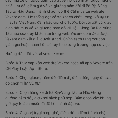
các nhà xe đi, được đảm bảo quyền lợi cao nhất, được hưởng
nhiều ưu đãi giảm giá vé xe giường nằm đôi đi Bà Rịa-Vũng
Tàu từ Hậu Giang, hành khách có thể đặt mua tại website
Vexere.com- Hệ thống đặt vé xe khách chất lượng, và uy tín
nhất tại Việt Nam, đảm bảo giữ chỗ 100%. Đối với bất cứ giao
dịch đặt mua vé xe giường nằm đôi đi Hậu Giang Bà Rịa-Vũng
Tàu nào của quý khách tại trang web Vexere.com đều được
Vexere cam kết giải quyết sự cố. Chính sách tặng coupon
giảm giá hoặc hoàn tiền sẽ tùy theo từng trường hợp sự việc.
Hướng dẫn đặt vé tại Vexere.com:
Bước 1: Truy cập vào website Vexere hoặc tải app Vexere trên
CH Play hoặc App Store.
Bước 2: Chọn giường nằm đôi điểm đi, điểm đến, ngày đi, sau
đó chọn “TÌM VÉ XE”.
Bước 3: Chọn hãng xe đi Bà Rịa-Vũng Tàu từ Hậu Giang
giường nằm đôi, giờ khởi hành phù hợp. Bấm chọn vào khung
giờ quý khách muốn đi để tiến hành đặt vé.
Bước 4: Chọn vị trí/giường ghế, điểm đón, điểm trả và nhập