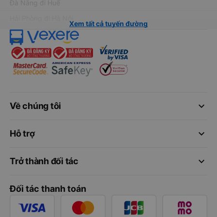
Đà Nẵng đi Huế
Hải Phòng đi Hà Nội
Xem tất cả tuyến đường
keyboard_arrow_down
Về chúng tôi
keyboard_arrow_down
Hỗ trợ
keyboard_arrow_down
Trở thành đối tác
Đối tác thanh toán