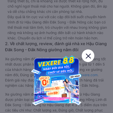
trang thiết bị, chỉ là khoang xe được thiết kế rộng hơn, đủ
chỗ nghỉ ngơi thoải mái cho hai người. Không gian đó, ấm áp
và dễ chịu chẳng khác chi căn phòng tại nhà.
Đây quả là tin cực vui với các cặp đôi bởi suốt chuyến hành
trình đi từ Hậu Giang đến Đăk Song - Đắk Nông các bạn có
thể thoải mái tâm tình, trò chuyện với nhau trong không gian
riêng mà không sợ ảnh hưởng đến bất cứ hành khách nào
khác. Chuyến du lịch vì thế cũng trở nên hoàn hảo hơn.
2. Về chất lượng, review, đánh giá nhà xe Hậu Giang
Đăk Song - Đắk Nông giường nằm đôi
Xe giường nằm đôi đi Đăk Song - Đắk Nông từ Hậu Giang tốt
nhất được phân loại chất lượng dựa trên đánh giá từ 1 đến 5
của khách hàng với các tiêu chí như: Chất lượng xe giường
nằm đôi, Đúng giờ, Chất lượng phục vụ trên
Vexere.com
.
Đánh giá này được viết trực tiếp bởi các khách hàng đã trải
nghiệm các hãng Xe Hậu Giang đi Đăk Song - Đắk Nông.
Xe giường nằm đôi đi Đăk Song - Đắk Nông từ Hậu Giang
được phân loại chất lượng tốt nhất là xe Phương Hồng Linh đi
Đăk Song - Đắk Nông từ Hậu Giang đạt 4.3 / 5 điểm dựa trên
các tiêu chí như: Chất lượng xe, Đúng giờ, Chất lượng phục