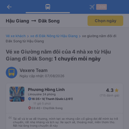
arrow_back
Tải app Vexere ngay!
Tải app Vexere
-30k
Mở app
Mở app
Nhận ưu đãi thành viên độc
-30k/ghế khi đặt vé máy bay qua
quyền
app
Hậu Giang
Đăk Song
Chọn ngày
Vé xe khách
xe đi Đăk Nông từ Hậu Giang
xe giường nằm đôi đi
Đăk Song từ Hậu Giang
Vé xe Giường nằm đôi của 4 nhà xe từ Hậu
Giang đi Đăk Song
: 1 chuyến mỗi ngày
Vexere Team
Ngày cập nhật: 07/08/2026
Phương Hồng Linh
4.3
Limousine 24 phòng
(715 đánh giá)
16:35 • Vị Thanh (Quốc Lộ 61)
11 giờ 5 phút
03:40 • Chợ Đắk Song
Tài xế và lơ xe dễ thương, mình kẹt xe nhưng vẫn cố gắng đợi để mình ko trễ
chuyến, rất nhẹ nhàng và lịch sự. Xe sạch sẽ, thoáng mát, mền thơm tho.
Rất hài lòng trong chuyến đi này