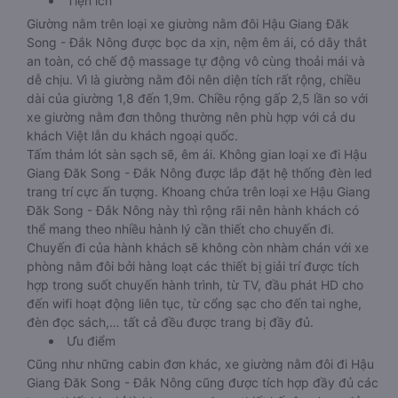
Tiện ích
Giường nằm trên loại xe giường nằm đôi Hậu Giang Đăk
Song - Đắk Nông được bọc da xịn, nệm êm ái, có dây thắt
an toàn, có chế độ massage tự động vô cùng thoải mái và
dễ chịu. Vì là giường nằm đôi nên diện tích rất rộng, chiều
dài của giường 1,8 đến 1,9m. Chiều rộng gấp 2,5 lần so với
xe giường nằm đơn thông thường nên phù hợp với cả du
khách Việt lẫn du khách ngoại quốc.
Tấm thảm lót sàn sạch sẽ, êm ái. Không gian loại xe đi Hậu
Giang Đăk Song - Đắk Nông được lắp đặt hệ thống đèn led
trang trí cực ấn tượng. Khoang chứa trên loại xe Hậu Giang
Đăk Song - Đắk Nông này thì rộng rãi nên hành khách có
thể mang theo nhiều hành lý cần thiết cho chuyến đi.
Chuyến đi của hành khách sẽ không còn nhàm chán với xe
phòng nằm đôi bởi hàng loạt các thiết bị giải trí được tích
hợp trong suốt chuyến hành trình, từ TV, đầu phát HD cho
đến wifi hoạt động liên tục, từ cổng sạc cho đến tai nghe,
đèn đọc sách,… tất cả đều được trang bị đầy đủ.
Ưu điểm
Cũng như những cabin đơn khác, xe giường nằm đôi đi Hậu
Giang Đăk Song - Đắk Nông cũng được tích hợp đầy đủ các