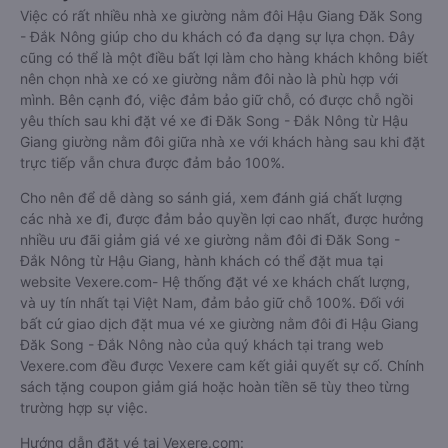
Việc có rất nhiều nhà xe giường nằm đôi Hậu Giang Đăk Song
- Đắk Nông giúp cho du khách có đa dạng sự lựa chọn. Đây
cũng có thể là một điều bất lợi làm cho hàng khách không biết
nên chọn nhà xe có xe giường nằm đôi nào là phù hợp với
mình. Bên cạnh đó, việc đảm bảo giữ chỗ, có được chỗ ngồi
yêu thích sau khi đặt vé xe đi Đăk Song - Đắk Nông từ Hậu
Giang giường nằm đôi giữa nhà xe với khách hàng sau khi đặt
trực tiếp vẫn chưa được đảm bảo 100%.
Cho nên để dễ dàng so sánh giá, xem đánh giá chất lượng
các nhà xe đi, được đảm bảo quyền lợi cao nhất, được hưởng
nhiều ưu đãi giảm giá vé xe giường nằm đôi đi Đăk Song -
Đắk Nông từ Hậu Giang, hành khách có thể đặt mua tại
website Vexere.com- Hệ thống đặt vé xe khách chất lượng,
và uy tín nhất tại Việt Nam, đảm bảo giữ chỗ 100%. Đối với
bất cứ giao dịch đặt mua vé xe giường nằm đôi đi Hậu Giang
Đăk Song - Đắk Nông nào của quý khách tại trang web
Vexere.com đều được Vexere cam kết giải quyết sự cố. Chính
sách tặng coupon giảm giá hoặc hoàn tiền sẽ tùy theo từng
trường hợp sự việc.
Hướng dẫn đặt vé tại Vexere.com: