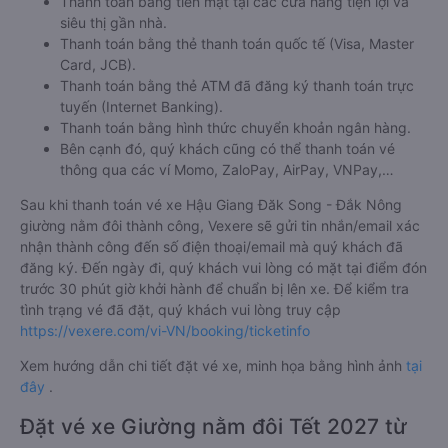
Thanh toán bằng tiền mặt tại các cửa hàng tiện lợi và
siêu thị gần nhà.
Thanh toán bằng thẻ thanh toán quốc tế (Visa, Master
Card, JCB).
Thanh toán bằng thẻ ATM đã đăng ký thanh toán trực
tuyến (Internet Banking).
Thanh toán bằng hình thức chuyển khoản ngân hàng.
Bên cạnh đó, quý khách cũng có thể thanh toán vé
thông qua các ví Momo, ZaloPay, AirPay, VNPay,…
Sau khi thanh toán vé xe Hậu Giang Đăk Song - Đắk Nông
giường nằm đôi thành công, Vexere sẽ gửi tin nhắn/email xác
nhận thành công đến số điện thoại/email mà quý khách đã
đăng ký. Đến ngày đi, quý khách vui lòng có mặt tại điểm đón
trước 30 phút giờ khởi hành để chuẩn bị lên xe. Để kiểm tra
tình trạng vé đã đặt, quý khách vui lòng truy cập
https://vexere.com/vi-VN/booking/ticketinfo
Xem hướng dẫn chi tiết đặt vé xe, minh họa bằng hình ảnh
tại
đây
.
Đặt vé xe Giường nằm đôi Tết 2027 từ