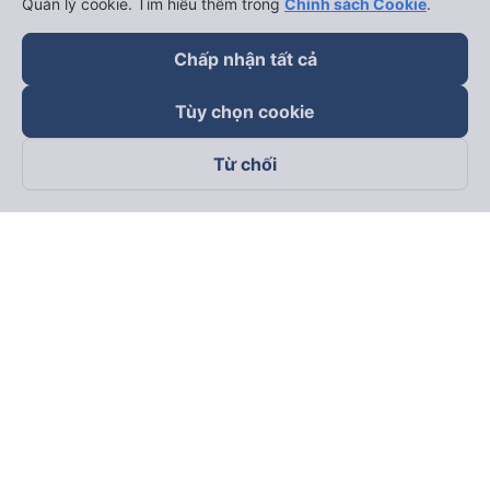
Quản lý cookie. Tìm hiểu thêm trong
Chính sách Cookie
.
Chấp nhận tất cả
Tùy chọn cookie
Từ chối
Theo dõi chúng tôi trên
Facebook
Tiktok
Youtube
Công ty TNHH Thương Mại Dịch Vụ Vexere
Địa chỉ đăng ký kinh doanh: 8C Chữ Đồng Tử, Phường Tân
Sơn Nhất, TP. Hồ Chí Minh, Việt Nam
Địa chỉ
:
Lầu 2, toà nhà H3 Circo Hoàng Diệu, 384 Hoàng Diệu,
Phường Khánh Hội, TP Hồ Chí Minh, Việt Nam
Tầng 3, toà nhà 101 Láng Hạ, 101 Láng Hạ, Phường Láng, TP.
Hà Nội, Việt Nam
Giấy chứng nhận ĐKKD số 0315133726 do Sở KH và ĐT TP.