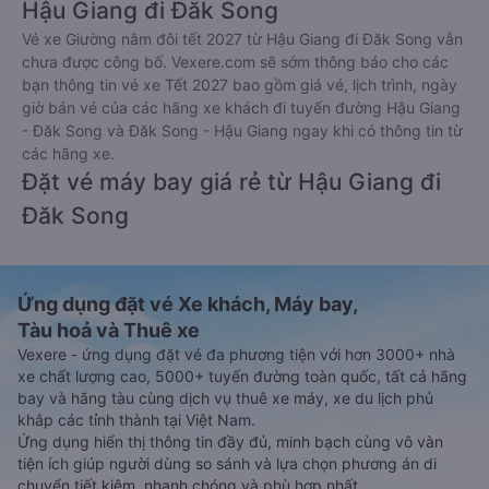
Hậu Giang đi Đăk Song
Vé xe Giường nằm đôi tết 2027 từ Hậu Giang đi Đăk Song vẫn
chưa được công bố. Vexere.com sẽ sớm thông báo cho các
bạn thông tin vé xe Tết 2027 bao gồm giá vé, lịch trình, ngày
giờ bán vé của các hãng xe khách đi tuyến đường Hậu Giang
- Đăk Song và Đăk Song - Hậu Giang ngay khi có thông tin từ
các hãng xe.
Đặt vé máy bay giá rẻ từ Hậu Giang đi
Đăk Song
Ứng dụng đặt vé Xe khách, Máy bay,
Tàu hoả và Thuê xe
Vexere - ứng dụng đặt vé đa phương tiện với hơn 3000+ nhà
xe chất lượng cao, 5000+ tuyến đường toàn quốc, tất cả hãng
bay và hãng tàu cùng dịch vụ thuê xe máy, xe du lịch phủ
khắp các tỉnh thành tại Việt Nam.
Ứng dụng hiển thị thông tin đầy đủ, minh bạch cùng vô vàn
tiện ích giúp người dùng so sánh và lựa chọn phương án di
chuyển tiết kiệm, nhanh chóng và phù hợp nhất.