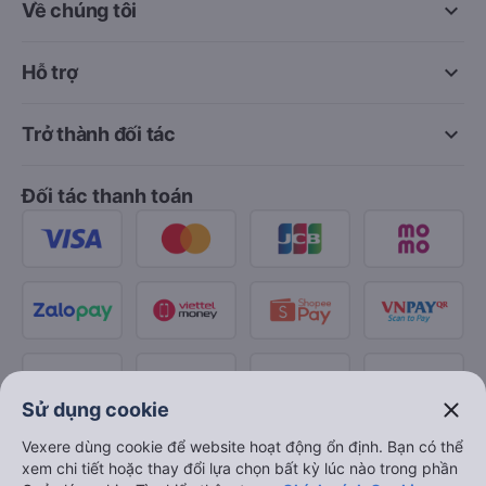
keyboard_arrow_down
Về chúng tôi
keyboard_arrow_down
Hỗ trợ
keyboard_arrow_down
Trở thành đối tác
Đối tác thanh toán
close
Sử dụng cookie
Vexere dùng cookie để website hoạt động ổn định. Bạn có thể
xem chi tiết hoặc thay đổi lựa chọn bất kỳ lúc nào trong phần