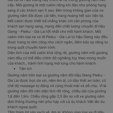
cấp. Mỗi giường là một cabin riêng kín đáo như phòng hạng
sang ở các khách sạn 5 sao. Bên trong không gian của xe
giường nằm đôi được cải tiến, trang hoàng hết sức tiện lợi.
Mỗi cabin được thiết kế chẳng khác chi căn phòng của
khách sạn hạng sang, mang đến chất lượng chuyến đi Hậu
Giang - Pleiku - Gia Lai tốt nhất cho mỗi hành khách. Mỗi
cabin trên loại xe xe đi Pleiku - Gia Lai từ Hậu Giang này đều
được trang bị rèm cũng như vách ngăn, đảm bảo sự riêng tư
trong suốt chuyến hành trình.
Diện tích của mỗi cabin khá rộng rãi, giường nằm mỗi giường
nằm đều có thể điều chỉnh độ nghiêng tùy theo mong muốn
của khách., tránh tình trạng mỏi lưng cho hành khách.
Tiện ích
Giường nằm trên loại xe giường nằm đôi Hậu Giang Pleiku -
Gia Lai được bọc da xịn, nệm êm ái, có dây thắt an toàn, có
chế độ massage tự động vô cùng thoải mái và dễ chịu. Vì là
giường nằm đôi nên diện tích rất rộng, chiều dài của giường
1,8 đến 1,9m. Chiều rộng gấp 2,5 lần so với xe giường nằm
đơn thông thường nên phù hợp với cả du khách Việt lẫn du
khách ngoại quốc.
Tấm thảm lót sàn sạch sẽ, êm ái. Không gian loại xe đi Hậu