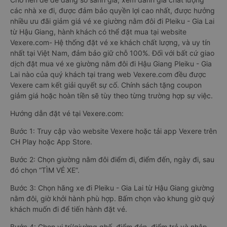
các nhà xe đi, được đảm bảo quyền lợi cao nhất, được hưởng
nhiều ưu đãi giảm giá vé xe giường nằm đôi đi Pleiku - Gia Lai
từ Hậu Giang, hành khách có thể đặt mua tại website
Vexere.com- Hệ thống đặt vé xe khách chất lượng, và uy tín
nhất tại Việt Nam, đảm bảo giữ chỗ 100%. Đối với bất cứ giao
dịch đặt mua vé xe giường nằm đôi đi Hậu Giang Pleiku - Gia
Lai nào của quý khách tại trang web Vexere.com đều được
Vexere cam kết giải quyết sự cố. Chính sách tặng coupon
giảm giá hoặc hoàn tiền sẽ tùy theo từng trường hợp sự việc.
Hướng dẫn đặt vé tại Vexere.com:
Bước 1: Truy cập vào website Vexere hoặc tải app Vexere trên
CH Play hoặc App Store.
Bước 2: Chọn giường nằm đôi điểm đi, điểm đến, ngày đi, sau
đó chọn “TÌM VÉ XE”.
Bước 3: Chọn hãng xe đi Pleiku - Gia Lai từ Hậu Giang giường
nằm đôi, giờ khởi hành phù hợp. Bấm chọn vào khung giờ quý
khách muốn đi để tiến hành đặt vé.
Bước 4: Chọn vị trí/giường ghế, điểm đón, điểm trả và nhập