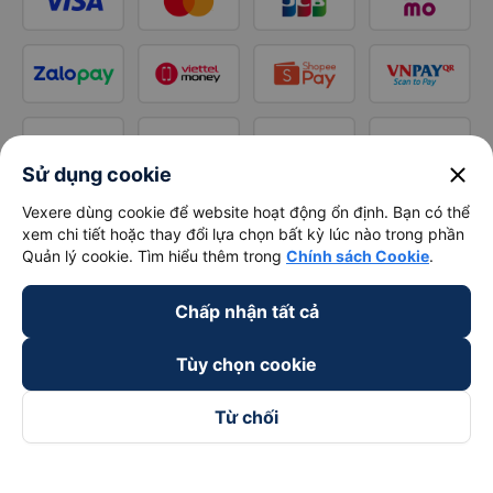
close
Sử dụng cookie
Vexere dùng cookie để website hoạt động ổn định. Bạn có thể
xem chi tiết hoặc thay đổi lựa chọn bất kỳ lúc nào trong phần
Quản lý cookie. Tìm hiểu thêm trong
Chính sách Cookie
.
Chấp nhận tất cả
Tùy chọn cookie
Từ chối
Theo dõi chúng tôi trên
Facebook
Tiktok
Youtube