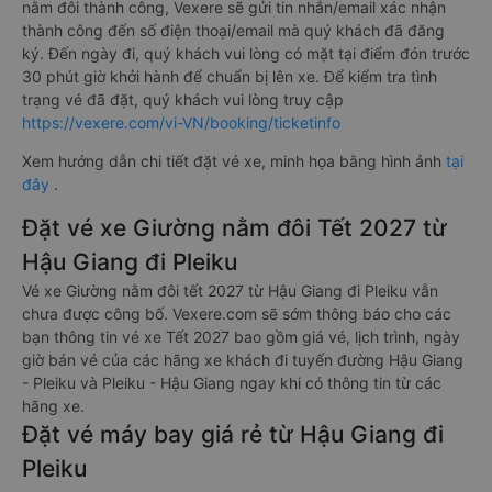
nằm đôi thành công, Vexere sẽ gửi tin nhắn/email xác nhận
thành công đến số điện thoại/email mà quý khách đã đăng
ký. Đến ngày đi, quý khách vui lòng có mặt tại điểm đón trước
30 phút giờ khởi hành để chuẩn bị lên xe. Để kiểm tra tình
trạng vé đã đặt, quý khách vui lòng truy cập
https://vexere.com/vi-VN/booking/ticketinfo
Xem hướng dẫn chi tiết đặt vé xe, minh họa bằng hình ảnh
tại
đây
.
Đặt vé xe Giường nằm đôi Tết 2027 từ
Hậu Giang đi Pleiku
Vé xe Giường nằm đôi tết 2027 từ Hậu Giang đi Pleiku vẫn
chưa được công bố. Vexere.com sẽ sớm thông báo cho các
bạn thông tin vé xe Tết 2027 bao gồm giá vé, lịch trình, ngày
giờ bán vé của các hãng xe khách đi tuyến đường Hậu Giang
- Pleiku và Pleiku - Hậu Giang ngay khi có thông tin từ các
hãng xe.
Đặt vé máy bay giá rẻ từ Hậu Giang đi
Pleiku