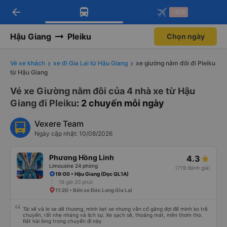
arrow_back
Tải app Vexere ngay!
Tải app Vexere
-30k
Mở app
Mở app
Nhận ưu đãi thành viên độc
-30k/ghế khi đặt vé máy bay qua
quyền
app
Hậu Giang
Pleiku
Chọn ngày
Vé xe khách
xe đi Gia Lai từ Hậu Giang
xe giường nằm đôi đi Pleiku
từ Hậu Giang
Vé xe Giường nằm đôi của 4 nhà xe từ Hậu
Giang đi Pleiku
: 2 chuyến mỗi ngày
Vexere Team
Ngày cập nhật: 10/08/2026
Phương Hồng Linh
4.3
Limousine 24 phòng
(719 đánh giá)
19:00 • Hậu Giang (Dọc QL1A)
16 giờ 20 phút
11:20 • Bến xe Đức Long Gia Lai
Tài xế và lơ xe dễ thương, mình kẹt xe nhưng vẫn cố gắng đợi để mình ko trễ
chuyến, rất nhẹ nhàng và lịch sự. Xe sạch sẽ, thoáng mát, mền thơm tho.
Rất hài lòng trong chuyến đi này