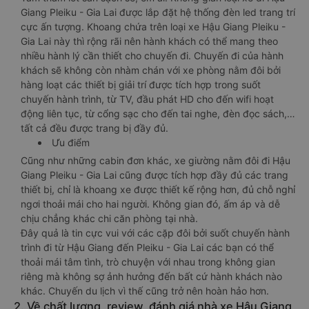
Giang Pleiku - Gia Lai được lắp đặt hệ thống đèn led trang trí
cực ấn tượng. Khoang chứa trên loại xe Hậu Giang Pleiku -
Gia Lai này thì rộng rãi nên hành khách có thể mang theo
nhiều hành lý cần thiết cho chuyến đi. Chuyến đi của hành
khách sẽ không còn nhàm chán với xe phòng nằm đôi bởi
hàng loạt các thiết bị giải trí được tích hợp trong suốt
chuyến hành trình, từ TV, đầu phát HD cho đến wifi hoạt
động liên tục, từ cổng sạc cho đến tai nghe, đèn đọc sách,…
tất cả đều được trang bị đầy đủ.
Ưu điểm
Cũng như những cabin đơn khác, xe giường nằm đôi đi Hậu
Giang Pleiku - Gia Lai cũng được tích hợp đầy đủ các trang
thiết bị, chỉ là khoang xe được thiết kế rộng hơn, đủ chỗ nghỉ
ngơi thoải mái cho hai người. Không gian đó, ấm áp và dễ
chịu chẳng khác chi căn phòng tại nhà.
Đây quả là tin cực vui với các cặp đôi bởi suốt chuyến hành
trình đi từ Hậu Giang đến Pleiku - Gia Lai các bạn có thể
thoải mái tâm tình, trò chuyện với nhau trong không gian
riêng mà không sợ ảnh hưởng đến bất cứ hành khách nào
khác. Chuyến du lịch vì thế cũng trở nên hoàn hảo hơn.
2. Về chất lượng, review, đánh giá nhà xe Hậu Giang