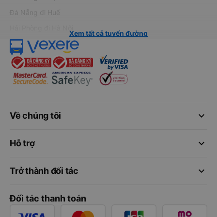
Đà Nẵng đi Huế
Hải Phòng đi Hà Nội
Xem tất cả tuyến đường
keyboard_arrow_down
Về chúng tôi
keyboard_arrow_down
Hỗ trợ
keyboard_arrow_down
Trở thành đối tác
Đối tác thanh toán