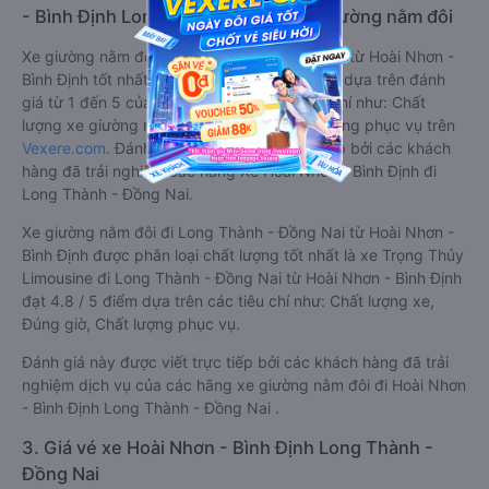
- Bình Định Long Thành - Đồng Nai giường nằm đôi
Xe giường nằm đôi đi Long Thành - Đồng Nai từ Hoài Nhơn -
Bình Định tốt nhất được phân loại chất lượng dựa trên đánh
giá từ 1 đến 5 của khách hàng với các tiêu chí như: Chất
lượng xe giường nằm đôi, Đúng giờ, Chất lượng phục vụ trên
Vexere.com
. Đánh giá này được viết trực tiếp bởi các khách
hàng đã trải nghiệm các hãng Xe Hoài Nhơn - Bình Định đi
Long Thành - Đồng Nai.
Xe giường nằm đôi đi Long Thành - Đồng Nai từ Hoài Nhơn -
Bình Định được phân loại chất lượng tốt nhất là xe Trọng Thủy
Limousine đi Long Thành - Đồng Nai từ Hoài Nhơn - Bình Định
đạt 4.8 / 5 điểm dựa trên các tiêu chí như: Chất lượng xe,
Đúng giờ, Chất lượng phục vụ.
Đánh giá này được viết trực tiếp bởi các khách hàng đã trải
nghiệm dịch vụ của các hãng xe giường nằm đôi đi Hoài Nhơn
- Bình Định Long Thành - Đồng Nai .
3. Giá vé xe Hoài Nhơn - Bình Định Long Thành -
Đồng Nai