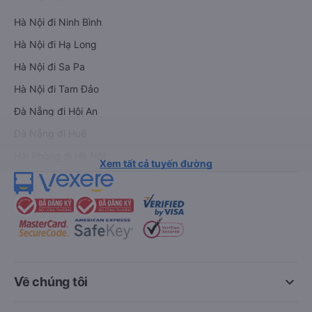
Hà Nội đi Ninh Bình
Hà Nội đi Hạ Long
Hà Nội đi Sa Pa
Hà Nội đi Tam Đảo
Đà Nẵng đi Hội An
Đà Nẵng đi Huế
Hải Phòng đi Hà Nội
Xem tất cả tuyến đường
keyboard_arrow_down
Về chúng tôi