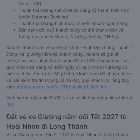
Card, JCB).
Thanh toán bằng thẻ ATM đã đăng ký thanh toán trực
tuyến (Internet Banking).
Thanh toán bằng hình thức chuyển khoản ngân hàng.
Bên cạnh đó, quý khách cũng có thể thanh toán vé
thông qua các ví Momo, ZaloPay, AirPay, VNPay,…
Sau khi thanh toán vé xe Hoài Nhơn - Bình Định Long Thành -
Đồng Nai giường nằm đôi thành công, Vexere sẽ gửi tin
nhắn/email xác nhận thành công đến số điện thoại/email mà
quý khách đã đăng ký. Đến ngày đi, quý khách vui lòng có
mặt tại điểm đón trước 30 phút giờ khởi hành để chuẩn bị lên
xe. Để kiểm tra tình trạng vé đã đặt, quý khách vui lòng truy
cập
https://vexere.com/vi-VN/booking/ticketinfo
Xem hướng dẫn chi tiết đặt vé xe, minh họa bằng hình ảnh
tại
đây
.
Đặt vé xe Giường nằm đôi Tết 2027 từ
Hoài Nhơn đi Long Thành
Vé xe Giường nằm đôi tết 2027 từ Hoài Nhơn đi Long Thành