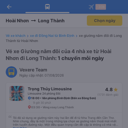
arrow_back
Tải app Vexere ngay!
Tải app Vexere
-30k
Mở app
Mở app
Nhận ưu đãi thành viên độc
-30k/ghế khi đặt vé máy bay qua
quyền
app
Hoài Nhơn
Long Thành
Chọn ngày
Vé xe khách
xe đi Đồng Nai từ Bình Định
xe giường nằm đôi đi Long
Thành từ Hoài Nhơn
Vé xe Giường nằm đôi của 4 nhà xe từ Hoài
Nhơn đi Long Thành
: 1 chuyến mỗi ngày
Vexere Team
Ngày cập nhật: 07/08/2026
Trọng Thủy Limousine
4.8
Limousine 24 phòng Đôi
(1731 đánh giá)
18:00 • Văn phòng Bình Định (Bến xe Bồng Sơn)
9 giờ 30 phút
03:30 • Vòng xoay Long Thành
Tôi đã sử dụng xe giường nằm này hai lần để đi từ Nha Trang đến Cần Thơ.
Nhìn chung, đây là một trong những lựa chọn xe giường nằm thoải mái nhất
trên tuyến đường này. Một điều quan trọng cần đề cập là không có nhà vệ