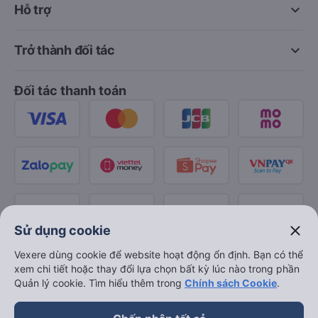
keyboard_arrow_down
Hỗ trợ
keyboard_arrow_down
Trở thành đối tác
Đối tác thanh toán
close
Sử dụng cookie
Vexere dùng cookie để website hoạt động ổn định. Bạn có thể
xem chi tiết hoặc thay đổi lựa chọn bất kỳ lúc nào trong phần
Quản lý cookie. Tìm hiểu thêm trong
Chính sách Cookie
.