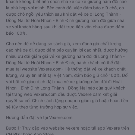
khách không biết nên chọn nhà xe có xe giường nằm đôi nào
là phù hợp với mình. Bên cạnh đó, việc đảm bảo giữ chỗ, có
được chỗ ngồi yêu thích sau khi đặt vé xe đi Long Thành -
Đồng Nai từ Hoài Nhơn - Bình Định giường nằm đôi giữa nhà
xe với khách hàng sau khi đặt trực tiếp vẫn chưa được đảm
bảo 100%.
Cho nên để dễ dàng so sánh giá, xem đánh giá chất lượng
các nhà xe đi, được đảm bảo quyền lợi cao nhất, được hưởng
nhiều ưu đãi giảm giá vé xe giường nằm đôi đi Long Thành -
Đồng Nai từ Hoài Nhơn - Bình Định, hành khách có thể đặt
mua tại website Vexere.com- Hệ thống đặt vé xe khách chất
lượng, và uy tín nhất tại Việt Nam, đảm bảo giữ chỗ 100%. Đối
với bất cứ giao dịch đặt mua vé xe giường nằm đôi đi Hoài
Nhơn - Bình Định Long Thành - Đồng Nai nào của quý khách
tại trang web Vexere.com đều được Vexere cam kết giải
quyết sự cố. Chính sách tặng coupon giảm giá hoặc hoàn tiền
sẽ tùy theo từng trường hợp sự việc.
Hướng dẫn đặt vé tại Vexere.com:
Bước 1: Truy cập vào website Vexere hoặc tải app Vexere trên
CH Play hoặc App Store.