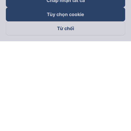
Chấp nhận tất cả
Tùy chọn cookie
Từ chối
Theo dõi chúng tôi trên
Facebook
Tiktok
Youtube
Công ty TNHH Thương Mại Dịch Vụ Vexere
Địa chỉ đăng ký kinh doanh: 8C Chữ Đồng Tử, Phường Tân
Sơn Nhất, TP. Hồ Chí Minh, Việt Nam
Địa chỉ
:
Lầu 2, toà nhà H3 Circo Hoàng Diệu, 384 Hoàng Diệu,
Phường Khánh Hội, TP Hồ Chí Minh, Việt Nam
Tầng 3, toà nhà 101 Láng Hạ, 101 Láng Hạ, Phường Láng, TP.
Hà Nội, Việt Nam
Giấy chứng nhận ĐKKD số 0315133726 do Sở KH và ĐT TP.
Hồ Chí Minh cấp lần đầu ngày 27/6/2018
Bản quyền © 2025 thuộc về Vexere.com