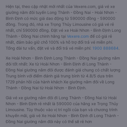
Hiện tại, theo cập nhật mới nhất của Vexere.com, giá vé xe
giường nằm đôi tuyến Long Thành - Đồng Nai - Hoài Nhơn -
Bình Định có mức giá dao động từ 590000 đồng - 590000
đồng. Trong đó, nhà xe Trọng Thủy Limousine có giá vé rẻ
nhất, chỉ 590000 đồng. Đặt vé xe Hoài Nhơn - Bình Định Long
Thành - Đồng Nai chính hãng tại
Vexere.com
để có giá rẻ
nhất, đảm bảo giữ chỗ 100% và hỗ trợ đổi trả vé miễn phí.
Tổng đài tư vấn, đặt vé và đổi trả vé miễn phí:
1900 888684
.
Xe Hoài Nhơn - Bình Định Long Thành - Đồng Nai giường nằm
đôi tốt nhất: Xe từ Hoài Nhơn - Bình Định đi Long Thành -
Đồng Nai giường nằm đôi được đánh giá chung có chất lượng
Trung bình với điểm đánh giá trung bình từ 4.8/5 dựa trên
1729 phản hồi của hành khách Xe giường nằm đôi về Long
Thành - Đồng Nai từ Hoài Nhơn - Bình Định.
Giá vé xe giường nằm đôi đi Long Thành - Đồng Nai từ Hoài
Nhơn - Bình Định rẻ nhất là 590000 của hãng xe Trọng Thủy
Limousine. Tùy thuộc vào vị trí ngồi của bạn và chương trình
khuyến mãi, giá vé Xe Hoài Nhơn - Bình Định đi Long Thành -
Đồng Nai giường nằm đôi này có thể sẽ rẻ hơn