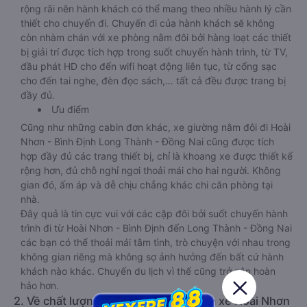
rộng rãi nên hành khách có thể mang theo nhiều hành lý cần
thiết cho chuyến đi. Chuyến đi của hành khách sẽ không
còn nhàm chán với xe phòng nằm đôi bởi hàng loạt các thiết
bị giải trí được tích hợp trong suốt chuyến hành trình, từ TV,
đầu phát HD cho đến wifi hoạt động liên tục, từ cổng sạc
cho đến tai nghe, đèn đọc sách,… tất cả đều được trang bị
đầy đủ.
Ưu điểm
Cũng như những cabin đơn khác, xe giường nằm đôi đi Hoài
Nhơn - Bình Định Long Thành - Đồng Nai cũng được tích
hợp đầy đủ các trang thiết bị, chỉ là khoang xe được thiết kế
rộng hơn, đủ chỗ nghỉ ngơi thoải mái cho hai người. Không
gian đó, ấm áp và dễ chịu chẳng khác chi căn phòng tại
nhà.
Đây quả là tin cực vui với các cặp đôi bởi suốt chuyến hành
trình đi từ Hoài Nhơn - Bình Định đến Long Thành - Đồng Nai
các bạn có thể thoải mái tâm tình, trò chuyện với nhau trong
không gian riêng mà không sợ ảnh hưởng đến bất cứ hành
khách nào khác. Chuyến du lịch vì thế cũng trở nên hoàn
hảo hơn.
2. Về chất lượng, review, đánh giá nhà xe Hoài Nhơn