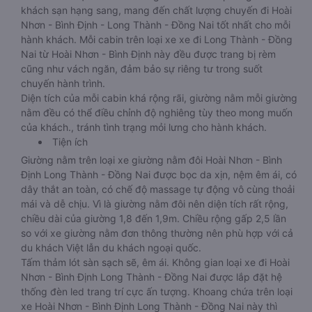
khách sạn hạng sang, mang đến chất lượng chuyến đi Hoài
Nhơn - Bình Định - Long Thành - Đồng Nai tốt nhất cho mỗi
hành khách. Mỗi cabin trên loại xe xe đi Long Thành - Đồng
Nai từ Hoài Nhơn - Bình Định này đều được trang bị rèm
cũng như vách ngăn, đảm bảo sự riêng tư trong suốt
chuyến hành trình.
Diện tích của mỗi cabin khá rộng rãi, giường nằm mỗi giường
nằm đều có thể điều chỉnh độ nghiêng tùy theo mong muốn
của khách., tránh tình trạng mỏi lưng cho hành khách.
Tiện ích
Giường nằm trên loại xe giường nằm đôi Hoài Nhơn - Bình
Định Long Thành - Đồng Nai được bọc da xịn, nệm êm ái, có
dây thắt an toàn, có chế độ massage tự động vô cùng thoải
mái và dễ chịu. Vì là giường nằm đôi nên diện tích rất rộng,
chiều dài của giường 1,8 đến 1,9m. Chiều rộng gấp 2,5 lần
so với xe giường nằm đơn thông thường nên phù hợp với cả
du khách Việt lẫn du khách ngoại quốc.
Tấm thảm lót sàn sạch sẽ, êm ái. Không gian loại xe đi Hoài
Nhơn - Bình Định Long Thành - Đồng Nai được lắp đặt hệ
thống đèn led trang trí cực ấn tượng. Khoang chứa trên loại
xe Hoài Nhơn - Bình Định Long Thành - Đồng Nai này thì