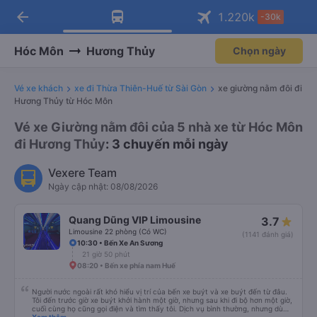
arrow_back
Tải app Vexere ngay!
Tải app Vexere
1.220
k
-30k
Mở app
Mở app
Nhận ưu đãi thành viên độc
-30k/ghế khi đặt vé máy bay qua
quyền
app
Hóc Môn
Hương Thủy
Chọn ngày
Vé xe khách
xe đi Thừa Thiên-Huế từ Sài Gòn
xe giường nằm đôi đi
Hương Thủy từ Hóc Môn
Vé xe Giường nằm đôi của 5 nhà xe từ Hóc Môn
đi Hương Thủy
: 3 chuyến mỗi ngày
Vexere Team
Ngày cập nhật: 08/08/2026
Quang Dũng VIP Limousine
3.7
Limousine 22 phòng (Có WC)
(1141 đánh giá)
10:30 • Bến Xe An Sương
21 giờ 50 phút
08:20 • Bến xe phía nam Huế
Người nước ngoài rất khó hiểu vị trí của bến xe buýt và xe buýt đến từ đâu.
Tôi đến trước giờ xe buýt khởi hành một giờ, nhưng sau khi đi bộ hơn một giờ,
cuối cùng họ cũng gọi điện và tìm thấy tôi. Dịch vụ bình thường, nhưng dù