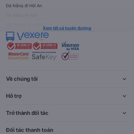
Đà Nẵng đi Hội An
Đà Nẵng đi Huế
Hải Phòng đi Hà Nội
Xem tất cả tuyến đường
keyboard_arrow_down
Về chúng tôi
keyboard_arrow_down
Hỗ trợ
keyboard_arrow_down
Trở thành đối tác
Đối tác thanh toán