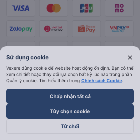
close
Sử dụng cookie
Vexere dùng cookie để website hoạt động ổn định. Bạn có thể
xem chi tiết hoặc thay đổi lựa chọn bất kỳ lúc nào trong phần
Quản lý cookie. Tìm hiểu thêm trong
Chính sách Cookie
.
Chấp nhận tất cả
Tùy chọn cookie
Từ chối
Theo dõi chúng tôi trên