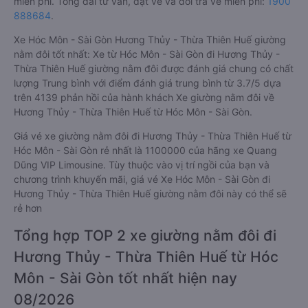
miễn phí. Tổng đài tư vấn, đặt vé và đổi trả vé miễn phí:
1900
888684
.
Xe Hóc Môn - Sài Gòn Hương Thủy - Thừa Thiên Huế giường
nằm đôi tốt nhất: Xe từ Hóc Môn - Sài Gòn đi Hương Thủy -
Thừa Thiên Huế giường nằm đôi được đánh giá chung có chất
lượng Trung bình với điểm đánh giá trung bình từ 3.7/5 dựa
trên 4139 phản hồi của hành khách Xe giường nằm đôi về
Hương Thủy - Thừa Thiên Huế từ Hóc Môn - Sài Gòn.
Giá vé xe giường nằm đôi đi Hương Thủy - Thừa Thiên Huế từ
Hóc Môn - Sài Gòn rẻ nhất là 1100000 của hãng xe Quang
Dũng VIP Limousine. Tùy thuộc vào vị trí ngồi của bạn và
chương trình khuyến mãi, giá vé Xe Hóc Môn - Sài Gòn đi
Hương Thủy - Thừa Thiên Huế giường nằm đôi này có thể sẽ
rẻ hơn
Tổng hợp TOP 2 xe giường nằm đôi đi
Hương Thủy - Thừa Thiên Huế từ Hóc
Môn - Sài Gòn tốt nhất hiện nay
08/2026