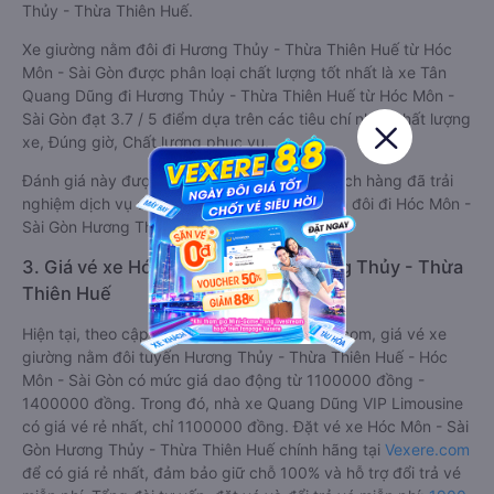
Thủy - Thừa Thiên Huế.
Xe giường nằm đôi đi Hương Thủy - Thừa Thiên Huế từ Hóc
Môn - Sài Gòn được phân loại chất lượng tốt nhất là xe Tân
Quang Dũng đi Hương Thủy - Thừa Thiên Huế từ Hóc Môn -
Sài Gòn đạt 3.7 / 5 điểm dựa trên các tiêu chí như: Chất lượng
xe, Đúng giờ, Chất lượng phục vụ.
Đánh giá này được viết trực tiếp bởi các khách hàng đã trải
nghiệm dịch vụ của các hãng xe giường nằm đôi đi Hóc Môn -
Sài Gòn Hương Thủy - Thừa Thiên Huế .
3. Giá vé xe Hóc Môn - Sài Gòn Hương Thủy - Thừa
Thiên Huế
Hiện tại, theo cập nhật mới nhất của Vexere.com, giá vé xe
giường nằm đôi tuyến Hương Thủy - Thừa Thiên Huế - Hóc
Môn - Sài Gòn có mức giá dao động từ 1100000 đồng -
1400000 đồng. Trong đó, nhà xe Quang Dũng VIP Limousine
có giá vé rẻ nhất, chỉ 1100000 đồng. Đặt vé xe Hóc Môn - Sài
Gòn Hương Thủy - Thừa Thiên Huế chính hãng tại
Vexere.com
để có giá rẻ nhất, đảm bảo giữ chỗ 100% và hỗ trợ đổi trả vé