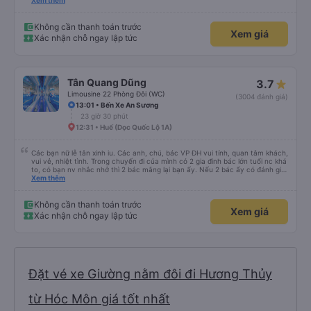
sao thì tôi ngủ ngon hơn ở khách sạn vì tôi rất thoải mái. Sẽ tuyệt hơn nếu
Xem thêm
tiếng còi xe bớt to hơn. Nhưng tôi thích nó nên tôi cho điểm tối đa. Cảm ơn
bạn rất nhiều.
Không cần thanh toán trước
Xem giá
Xác nhận chỗ ngay lập tức
Tân Quang Dũng
3.7
Limousine 22 Phòng Đôi (WC)
(3004 đánh giá)
13:01 • Bến Xe An Sương
23 giờ 30 phút
12:31 • Huế (Dọc Quốc Lộ 1A)
Các bạn nữ lễ tân xinh iu. Các anh, chú, bác VP ĐH vui tính, quan tâm khách,
vui vẻ, nhiệt tình. Trong chuyến đi của mình có 2 gia đình bác lớn tuổi nc khá
to, có bạn nv nhắc nhở thì 2 bác mắng lại bạn ấy. Nếu 2 bác ấy có đánh giá
xấu thì mình ngược lại nha. Bạn ấy nhắc nhở rất đúng. 2 bác nói rất to. To
Xem thêm
đến lỗi mình ngủ còn mơ được câu chuyện các bác nói với nhau xuất hiện
trong giấc mơ của mình luôn. Nên nếu bạn ấy bị phản ánh thì đừng trừ lương
bạn ấy nha. Nếu bạn ấy bị trừ thì bảo bạn ấy liên hệ sđt của mình, mình hỗ
Không cần thanh toán trước
Xem giá
trợ ạ. Số mình đuôi 666, chuyến ĐH-NT ngày 16/1. À các bạn nữ lễ tân xinh
Xác nhận chỗ ngay lập tức
iu còn đổi cho mình phòng đơn sang đôi xong còn note là (một mình) yêu
luôn. Nhưng phòng đôi mà nằm một thì mỗi lần xe rẽ 1 cái là ✈️ Ít đi xe khách
nhưng đủ để đánh giá 10/10.
Đặt vé xe Giường nằm đôi đi Hương Thủy
từ Hóc Môn giá tốt nhất