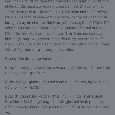
các nhà xe đi, được đảm bảo quyền lợi cao nhất, được hưởng
nhiều ưu đãi giảm giá vé xe giường nằm đôi đi Hương Thủy -
Thừa Thiên Huế từ Hóc Môn - Sài Gòn, hành khách có thể đặt
mua tại website Vexere.com- Hệ thống đặt vé xe khách chất
lượng, và uy tín nhất tại Việt Nam, đảm bảo giữ chỗ 100%. Đối
với bất cứ giao dịch đặt mua vé xe giường nằm đôi đi Hóc
Môn - Sài Gòn Hương Thủy - Thừa Thiên Huế nào của quý
khách tại trang web Vexere.com đều được Vexere cam kết
giải quyết sự cố. Chính sách tặng coupon giảm giá hoặc hoàn
tiền sẽ tùy theo từng trường hợp sự việc.
Hướng dẫn đặt vé tại Vexere.com:
Bước 1: Truy cập vào website Vexere hoặc tải app Vexere trên
CH Play hoặc App Store.
Bước 2: Chọn giường nằm đôi điểm đi, điểm đến, ngày đi, sau
đó chọn “TÌM VÉ XE”.
Bước 3: Chọn hãng xe đi Hương Thủy - Thừa Thiên Huế từ
Hóc Môn - Sài Gòn giường nằm đôi, giờ khởi hành phù hợp.
Bấm chọn vào khung giờ quý khách muốn đi để tiến hành đặt
vé.