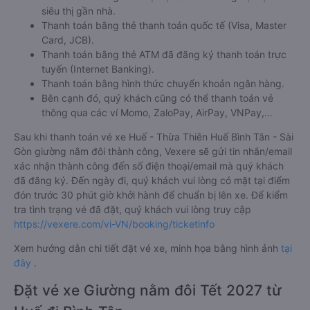
siêu thị gần nhà.
Thanh toán bằng thẻ thanh toán quốc tế (Visa, Master
Card, JCB).
Thanh toán bằng thẻ ATM đã đăng ký thanh toán trực
tuyến (Internet Banking).
Thanh toán bằng hình thức chuyển khoản ngân hàng.
Bên cạnh đó, quý khách cũng có thể thanh toán vé
thông qua các ví Momo, ZaloPay, AirPay, VNPay,…
Sau khi thanh toán vé xe Huế - Thừa Thiên Huế Bình Tân - Sài
Gòn giường nằm đôi thành công, Vexere sẽ gửi tin nhắn/email
xác nhận thành công đến số điện thoại/email mà quý khách
đã đăng ký. Đến ngày đi, quý khách vui lòng có mặt tại điểm
đón trước 30 phút giờ khởi hành để chuẩn bị lên xe. Để kiểm
tra tình trạng vé đã đặt, quý khách vui lòng truy cập
https://vexere.com/vi-VN/booking/ticketinfo
Xem hướng dẫn chi tiết đặt vé xe, minh họa bằng hình ảnh
tại
đây
.
Đặt vé xe Giường nằm đôi Tết 2027 từ