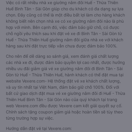
Việc có rất nhiều nhà xe giường nằm đôi Huế - Thừa Thiên
Huế Bình Tân - Sài Gòn giúp cho du khách có đa dạng sự lựa
chọn. Đây cũng có thể là một điều bất lợi làm cho hàng khách
không biết nên chọn nhà xe có xe giường nằm đôi nào là phù
hợp với mình. Bên cạnh đó, việc đảm bảo giữ chỗ, có được
chỗ ngồi yêu thích sau khi đặt vé xe đi Bình Tân - Sài Gòn từ
Huế - Thừa Thiên Huế giường nằm đôi giữa nhà xe với khách
hàng sau khi đặt trực tiếp vẫn chưa được đảm bảo 100%.
Cho nên để dễ dàng so sánh giá, xem đánh giá chất lượng
các nhà xe đi, được đảm bảo quyền lợi cao nhất, được hưởng
nhiều ưu đãi giảm giá vé xe giường nằm đôi đi Bình Tân - Sài
Gòn từ Huế - Thừa Thiên Huế, hành khách có thể đặt mua tại
website Vexere.com- Hệ thống đặt vé xe khách chất lượng,
và uy tín nhất tại Việt Nam, đảm bảo giữ chỗ 100%. Đối với
bất cứ giao dịch đặt mua vé xe giường nằm đôi đi Huế - Thừa
Thiên Huế Bình Tân - Sài Gòn nào của quý khách tại trang
web Vexere.com đều được Vexere cam kết giải quyết sự cố.
Chính sách tặng coupon giảm giá hoặc hoàn tiền sẽ tùy theo
từng trường hợp sự việc.
Hướng dẫn đặt vé tại Vexere.com: