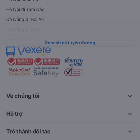
Hà Nội đi Tam Đảo
Đà Nẵng đi Hội An
Đà Nẵng đi Huế
Hải Phòng đi Hà Nội
Xem tất cả tuyến đường
keyboard_arrow_down
Về chúng tôi
keyboard_arrow_down
Hỗ trợ
keyboard_arrow_down
Trở thành đối tác