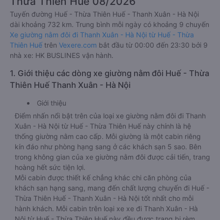
Thừa Thiên Huế 08/2026
Tuyến đường Huế - Thừa Thiên Huế - Thanh Xuân - Hà Nội
dài khoảng 732 km. Trung bình mỗi ngày có khoảng 9 chuyến
Xe giường nằm đôi đi Thanh Xuân - Hà Nội từ Huế - Thừa
Thiên Huế
trên
Vexere.com
bắt đầu từ 00:00 đến 23:30 bởi 9
nhà xe: HK BUSLINES vận hành.
1. Giới thiệu các dòng xe giường nằm đôi Huế - Thừa
Thiên Huế Thanh Xuân - Hà Nội
Giới thiệu
Điểm nhấn nổi bật trên của loại xe giường nằm đôi đi Thanh
Xuân - Hà Nội từ Huế - Thừa Thiên Huế này chính là hệ
thống giường nằm cao cấp. Mỗi giường là một cabin riêng
kín đáo như phòng hạng sang ở các khách sạn 5 sao. Bên
trong không gian của xe giường nằm đôi được cải tiến, trang
hoàng hết sức tiện lợi.
Mỗi cabin được thiết kế chẳng khác chi căn phòng của
khách sạn hạng sang, mang đến chất lượng chuyến đi Huế -
Thừa Thiên Huế - Thanh Xuân - Hà Nội tốt nhất cho mỗi
hành khách. Mỗi cabin trên loại xe xe đi Thanh Xuân - Hà
Nội từ Huế - Thừa Thiên Huế này đều được trang bị rèm