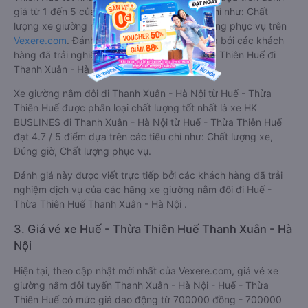
giá từ 1 đến 5 của khách hàng với các tiêu chí như: Chất
lượng xe giường nằm đôi, Đúng giờ, Chất lượng phục vụ trên
Vexere.com
. Đánh giá này được viết trực tiếp bởi các khách
hàng đã trải nghiệm các hãng Xe Huế - Thừa Thiên Huế đi
Thanh Xuân - Hà Nội.
Xe giường nằm đôi đi Thanh Xuân - Hà Nội từ Huế - Thừa
Thiên Huế được phân loại chất lượng tốt nhất là xe HK
BUSLINES đi Thanh Xuân - Hà Nội từ Huế - Thừa Thiên Huế
đạt 4.7 / 5 điểm dựa trên các tiêu chí như: Chất lượng xe,
Đúng giờ, Chất lượng phục vụ.
Đánh giá này được viết trực tiếp bởi các khách hàng đã trải
nghiệm dịch vụ của các hãng xe giường nằm đôi đi Huế -
Thừa Thiên Huế Thanh Xuân - Hà Nội .
3. Giá vé xe Huế - Thừa Thiên Huế Thanh Xuân - Hà
Nội
Hiện tại, theo cập nhật mới nhất của Vexere.com, giá vé xe
giường nằm đôi tuyến Thanh Xuân - Hà Nội - Huế - Thừa
Thiên Huế có mức giá dao động từ 700000 đồng - 700000