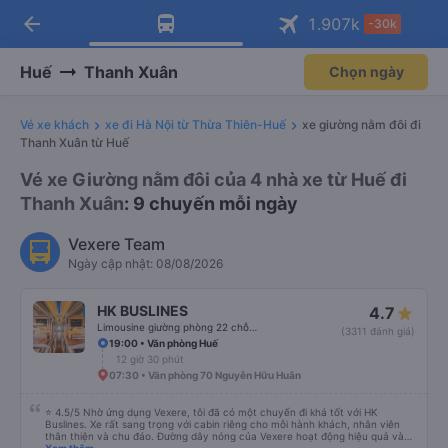
arrow_back
Tải app Vexere ngay!
Tải app Vexere
1.907
k
-30k
Mở app
Mở app
Nhận ưu đãi thành viên độc
-30k/ghế khi đặt vé máy bay qua
quyền
app
Huế
Thanh Xuân
Chọn ngày
Vé xe khách
xe đi Hà Nội từ Thừa Thiên-Huế
xe giường nằm đôi đi
Thanh Xuân từ Huế
Vé xe Giường nằm đôi của 4 nhà xe từ Huế đi
Thanh Xuân
: 9 chuyến mỗi ngày
Vexere Team
Ngày cập nhật: 08/08/2026
HK BUSLINES
4.7
Limousine giường phòng 22 chỗ (WC)
(3311 đánh giá)
19:00 • Văn phòng Huế
12 giờ 30 phút
07:30 • Văn phòng 70 Nguyễn Hữu Huân
⭐ 4.5/5 Nhờ ứng dụng Vexere, tôi đã có một chuyến đi khá tốt với HK
Buslines. Xe rất sang trọng với cabin riêng cho mỗi hành khách, nhân viên
thân thiện và chu đáo. Đường dây nóng của Vexere hoạt động hiệu quả và