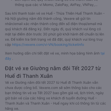
thông qua các ví Momo, ZaloPay, AirPay, VNPay,…
Sau khi thanh toán vé xe Huế - Thừa Thiên Huế Thanh Xuân -
Hà Nội giường nằm đôi thành công, Vexere sẽ gửi tin
nhắn/email xác nhận thành công đến số điện thoại/email mà
quý khách đã đăng ký. Đến ngày đi, quý khách vui lòng có
mặt tại điểm đón trước 30 phút giờ khởi hành để chuẩn bị lên
xe. Để kiểm tra tình trạng vé đã đặt, quý khách vui lòng truy
cập
https://vexere.com/vi-VN/booking/ticketinfo
Xem hướng dẫn chi tiết đặt vé xe, minh họa bằng hình ảnh
tại
đây
.
Đặt vé xe Giường nằm đôi Tết 2027 từ
Huế đi Thanh Xuân
Vé xe Giường nằm đôi tết 2027 từ Huế đi Thanh Xuân vẫn
chưa được công bố. Vexere.com sẽ sớm thông báo cho các
bạn thông tin vé xe Tết 2027 bao gồm giá vé, lịch trình, ngày
giờ bán vé của các hãng xe khách đi tuyến đường Huế -
Thanh Xuân và Thanh Xuân - Huế ngay khi có thông tin từ các
hãng xe.