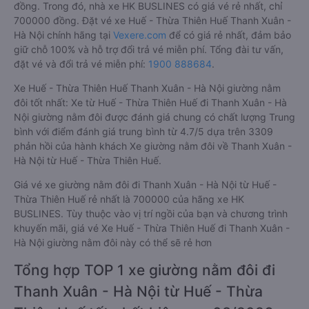
đồng. Trong đó, nhà xe HK BUSLINES có giá vé rẻ nhất, chỉ
700000 đồng. Đặt vé xe Huế - Thừa Thiên Huế Thanh Xuân -
Hà Nội chính hãng tại
Vexere.com
để có giá rẻ nhất, đảm bảo
giữ chỗ 100% và hỗ trợ đổi trả vé miễn phí. Tổng đài tư vấn,
đặt vé và đổi trả vé miễn phí:
1900 888684
.
Xe Huế - Thừa Thiên Huế Thanh Xuân - Hà Nội giường nằm
đôi tốt nhất: Xe từ Huế - Thừa Thiên Huế đi Thanh Xuân - Hà
Nội giường nằm đôi được đánh giá chung có chất lượng Trung
bình với điểm đánh giá trung bình từ 4.7/5 dựa trên 3309
phản hồi của hành khách Xe giường nằm đôi về Thanh Xuân -
Hà Nội từ Huế - Thừa Thiên Huế.
Giá vé xe giường nằm đôi đi Thanh Xuân - Hà Nội từ Huế -
Thừa Thiên Huế rẻ nhất là 700000 của hãng xe HK
BUSLINES. Tùy thuộc vào vị trí ngồi của bạn và chương trình
khuyến mãi, giá vé Xe Huế - Thừa Thiên Huế đi Thanh Xuân -
Hà Nội giường nằm đôi này có thể sẽ rẻ hơn
Tổng hợp TOP 1 xe giường nằm đôi đi
Thanh Xuân - Hà Nội từ Huế - Thừa