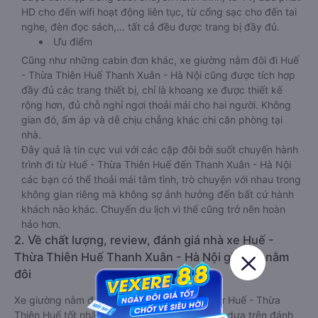
HD cho đến wifi hoạt động liên tục, từ cổng sạc cho đến tai
nghe, đèn đọc sách,… tất cả đều được trang bị đầy đủ.
Ưu điểm
Cũng như những cabin đơn khác, xe giường nằm đôi đi Huế
- Thừa Thiên Huế Thanh Xuân - Hà Nội cũng được tích hợp
đầy đủ các trang thiết bị, chỉ là khoang xe được thiết kế
rộng hơn, đủ chỗ nghỉ ngơi thoải mái cho hai người. Không
gian đó, ấm áp và dễ chịu chẳng khác chi căn phòng tại
nhà.
Đây quả là tin cực vui với các cặp đôi bởi suốt chuyến hành
trình đi từ Huế - Thừa Thiên Huế đến Thanh Xuân - Hà Nội
các bạn có thể thoải mái tâm tình, trò chuyện với nhau trong
không gian riêng mà không sợ ảnh hưởng đến bất cứ hành
khách nào khác. Chuyến du lịch vì thế cũng trở nên hoàn
hảo hơn.
2. Về chất lượng, review, đánh giá nhà xe Huế -
Thừa Thiên Huế Thanh Xuân - Hà Nội giường nằm
đôi
Xe giường nằm đôi đi Thanh Xuân - Hà Nội từ Huế - Thừa
Thiên Huế tốt nhất được phân loại chất lượng dựa trên đánh