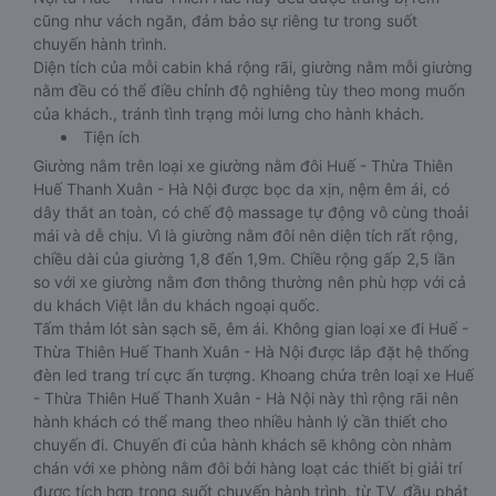
cũng như vách ngăn, đảm bảo sự riêng tư trong suốt
chuyến hành trình.
Diện tích của mỗi cabin khá rộng rãi, giường nằm mỗi giường
nằm đều có thể điều chỉnh độ nghiêng tùy theo mong muốn
của khách., tránh tình trạng mỏi lưng cho hành khách.
Tiện ích
Giường nằm trên loại xe giường nằm đôi Huế - Thừa Thiên
Huế Thanh Xuân - Hà Nội được bọc da xịn, nệm êm ái, có
dây thắt an toàn, có chế độ massage tự động vô cùng thoải
mái và dễ chịu. Vì là giường nằm đôi nên diện tích rất rộng,
chiều dài của giường 1,8 đến 1,9m. Chiều rộng gấp 2,5 lần
so với xe giường nằm đơn thông thường nên phù hợp với cả
du khách Việt lẫn du khách ngoại quốc.
Tấm thảm lót sàn sạch sẽ, êm ái. Không gian loại xe đi Huế -
Thừa Thiên Huế Thanh Xuân - Hà Nội được lắp đặt hệ thống
đèn led trang trí cực ấn tượng. Khoang chứa trên loại xe Huế
- Thừa Thiên Huế Thanh Xuân - Hà Nội này thì rộng rãi nên
hành khách có thể mang theo nhiều hành lý cần thiết cho
chuyến đi. Chuyến đi của hành khách sẽ không còn nhàm
chán với xe phòng nằm đôi bởi hàng loạt các thiết bị giải trí
được tích hợp trong suốt chuyến hành trình, từ TV, đầu phát