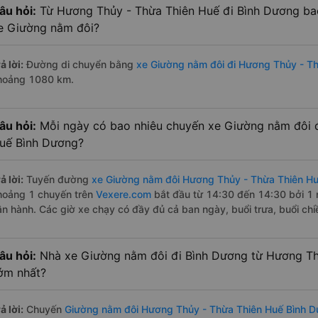
âu hỏi:
Từ Hương Thủy - Thừa Thiên Huế đi Bình Dương ba
e Giường nằm đôi?
ả lời:
Đường di chuyển bằng
xe Giường nằm đôi đi Hương Thủy - T
hoảng 1080 km.
âu hỏi:
Mỗi ngày có bao nhiêu chuyến xe Giường nằm đôi 
uế Bình Dương?
ả lời:
Tuyến đường
xe Giường nằm đôi Hương Thủy - Thừa Thiên H
hoảng 1 chuyến trên
Vexere.com
bắt đầu từ 14:30 đến 14:30 bởi 1
ận hành. Các giờ xe chạy có đầy đủ cả ban ngày, buổi trưa, buổi ch
âu hỏi:
Nhà xe Giường nằm đôi đi Bình Dương từ Hương Th
ớm nhất?
ả lời:
Chuyến
Giường nằm đôi Hương Thủy - Thừa Thiên Huế Bình 