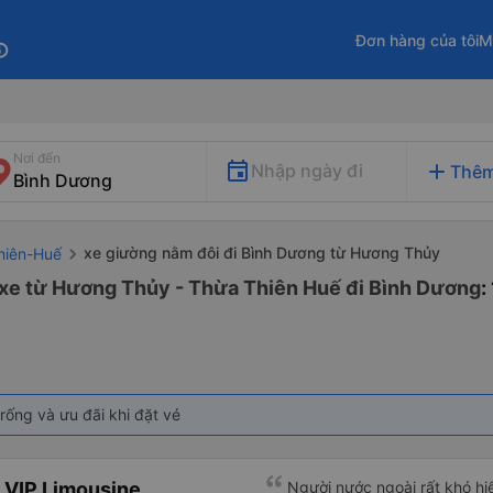
Đơn hàng của tôi
M
fo
Nơi đến
add
Nhập ngày đi
Thêm
xe giường nằm đôi đi Bình Dương từ Hương Thủy
hiên-Huế
 xe từ Hương Thủy - Thừa Thiên Huế đi Bình Dương
:
rống và ưu đãi khi đặt vé
 VIP Limousine
Người nước ngoài rất khó hiể