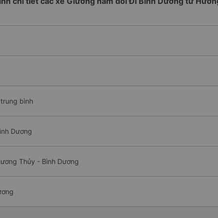
rình chi tiết các xe Giường nằm đôi Đi Bình Dương từ Hươ
trung bình
Bình Dương
Hương Thủy - Bình Dương
ương