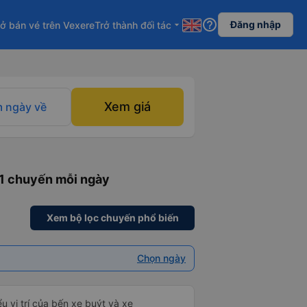
help_outline
Đăng nhập
ở bán vé trên Vexere
Trở thành đối tác
arrow_drop_down
Xem giá
 ngày về
 1 chuyến mỗi ngày
Xem bộ lọc chuyến phổ biến
Chọn ngày
u vị trí của bến xe buýt và xe