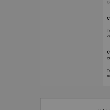
l
C
Tr
v
C
x
Tr
t