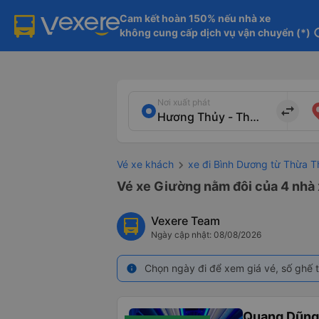
Cam kết hoàn 150% nếu nhà xe

không cung cấp dịch vụ vận chuyển (*)
in
Nơi xuất phát
import_export
Vé xe khách
xe đi Bình Dương từ Thừa T
Vé xe Giường nằm đôi của 4 nhà
Vexere Team
Ngày cập nhật: 08/08/2026
Chọn ngày đi để xem giá vé, số ghế t
info
Quang Dũng