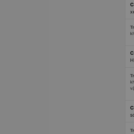
C
x
Tr
k
C
H
Tr
k
v
C
s
Tr