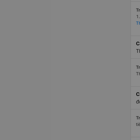
Tr
1
T
C
T
Tr
T
C
đ
Tr
t