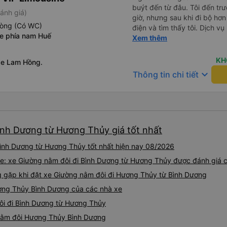
buýt đến từ đâu. Tôi đến tr
ánh giá)
giờ, nhưng sau khi đi bộ hơn
hòng (Có WC)
điện và tìm thấy tôi. Dịch v
xe phía nam Huế
tôi ngủ ngon hơn ở khách sạn 
Xem thêm
hơn nếu tiếng còi xe bớt to h
cho điểm tối đa. Cảm ơn bạn 
KH
xe Lam Hồng.
keyboard_arrow_down
Thông tin chi tiết
ình Dương từ Hương Thủy giá tốt nhất
ình Dương từ Hương Thủy tốt nhất hiện nay 08/2026
ne: xe Giường nằm đôi đi Bình Dương từ Hương Thủy được đánh giá 
gặp khi đặt xe Giường nằm đôi đi Hương Thủy từ Bình Dương
ơng Thủy Bình Dương của các nhà xe
đôi đi Bình Dương từ Hương Thủy
 nằm đôi Hương Thủy Bình Dương