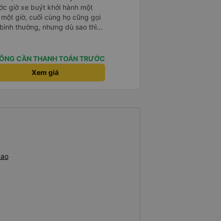
ước giờ xe buýt khởi hành một
 một giờ, cuối cùng họ cũng gọi
ụ bình thường, nhưng dù sao thì
vì tôi rất thoải mái. Sẽ tuyệt
ơn. Nhưng tôi thích nó nên tôi
rất nhiều.
ÔNG CẦN THANH TOÁN TRƯỚC
Xem giá
cao