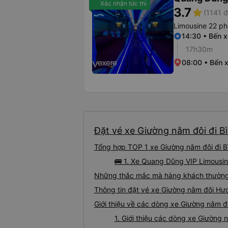
Xác nhận tức thì
3.7
star
(1141 đ
Limousine 22 p
14:30 • Bến 
17h30m
08:00 • Bến 
Đặt vé xe Giường nằm đôi đi B
Tổng hợp TOP 1 xe Giường nằm đôi đi B
🚌 1. Xe Quang Dũng VIP Limousi
Những thắc mắc mà hàng khách thường 
Thông tin đặt vé xe Giường nằm đôi Hư
Giới thiệu về các dòng xe Giường nằm 
1. Giới thiệu các dòng xe Giường