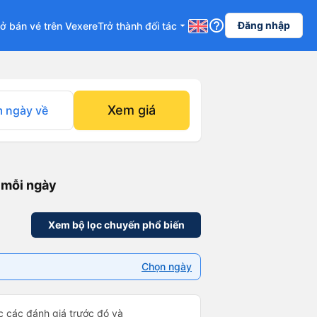
help_outline
Đăng nhập
ở bán vé trên Vexere
Trở thành đối tác
arrow_drop_down
Xem giá
 ngày về
 mỗi ngày
Xem bộ lọc chuyến phổ biến
Chọn ngày
ọc các đánh giá trước đó và