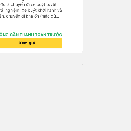
 đó là chuyến đi xe buýt tuyệt
rải nghiệm. Xe buýt khởi hành và
iện, chuyến đi khá ổn (mặc dù
c trưng của Việt Nam ^^), và chỗ
c sự rất hài lòng.
ÔNG CẦN THANH TOÁN TRƯỚC
Xem giá