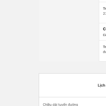
Tr
2
C
c
Tr
đ
Lịch
Chiều dài tuyến đường