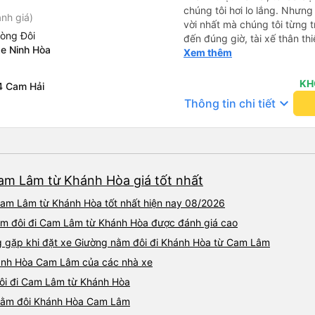
chúng tôi hơi lo lắng. Nhưng
nh giá)
vời nhất mà chúng tôi từng t
hòng Đôi
đến đúng giờ, tài xế thân th
xe Ninh Hòa
vẫn hơi xóc, nhưng đó là đặ
Xem thêm
ngồi thoải mái. Chúng tôi thự
KH
4 Cam Hải
keyboard_arrow_down
Thông tin chi tiết
am Lâm từ Khánh Hòa giá tốt nhất
Cam Lâm từ Khánh Hòa tốt nhất hiện nay 08/2026
ằm đôi đi Cam Lâm từ Khánh Hòa được đánh giá cao
gặp khi đặt xe Giường nằm đôi đi Khánh Hòa từ Cam Lâm
hánh Hòa Cam Lâm của các nhà xe
đôi đi Cam Lâm từ Khánh Hòa
g nằm đôi Khánh Hòa Cam Lâm