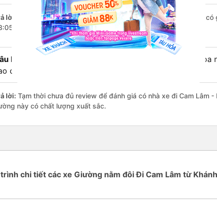
ả lời:
Chuyến
Giường nằm đôi Khánh Hòa Cam Lâm - Khánh Hòa
có g
3:05 là của nhà xe Mạnh Hùng.
âu hỏi:
Review xe đi Cam Lâm - Khánh Hòa từ Khánh Hòa nà
ao cấp nhất?
ả lời:
Tạm thời chưa đủ review để đánh giá có nhà xe đi Cam Lâm -
ường này có chất lượng xuất sắc.
 trình chi tiết các xe Giường nằm đôi Đi Cam Lâm từ Khán