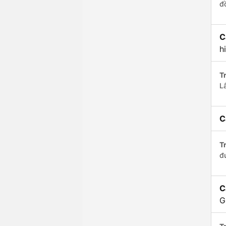
đ
C
h
Tr
L
C
Tr
đ
C
G