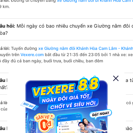
ả lời:
Đường di chuyển bằng
xe Giường nằm đôi đi Khánh Hòa Cam
9 km.
âu hỏi:
Mỗi ngày có bao nhiêu chuyến xe Giường nằm đôi
òa?
ả lời:
Tuyến đường
xe Giường nằm đôi Khánh Hòa Cam Lâm - Khán
huyến trên
Vexere.com
bắt đầu từ 21:35 đến 23:05 bởi 1 nhà xe: x
ó đầy đủ cả ban ngày, buổi trưa, buổi chiều, ban đêm
âu hỏi:
Nhà xe Giường nằm đôi đi Cam Lâm - Khánh Hòa t
hất?
ả lời:
Chuyến
Giường nằm đôi Khánh Hòa Cam Lâm - Khánh Hòa
có 
à của nhà xe Mạnh Hùng.
âu hỏi:
Nhà xe đi Cam Lâm - Khánh Hòa từ Khánh Hòa nào 