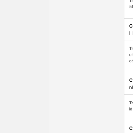
Tr
5
C
H
Tr
c
c
C
n
Tr
l
C