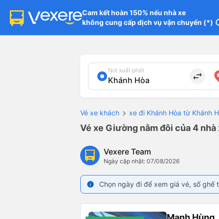
Cam kết hoàn 150% nếu nhà xe

không cung cấp dịch vụ vận chuyển (*)
in
Nơi xuất phát
import_export
Vé xe khách
xe đi Khánh Hòa từ Khánh 
Vé xe Giường nằm đôi của 4 nhà
Vexere Team
Ngày cập nhật: 07/08/2026
Chọn ngày đi để xem giá vé, số ghế t
info
Mạnh Hùng