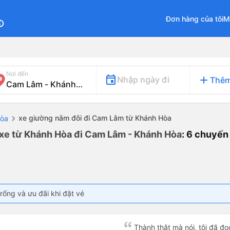
Đơn hàng của tôi
M
fo
Nơi đến
add
Nhập ngày đi
Thêm
xe giường nằm đôi đi Cam Lâm từ Khánh Hòa
Hòa
 xe từ Khánh Hòa đi Cam Lâm - Khánh Hòa
: 6 chuyến
rống và ưu đãi khi đặt vé
Thành thật mà nói, tôi đã đ