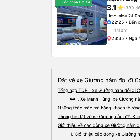
Xác nhận tức thì
3.1
star
(380 đá
Limousine 24 P
22:25 • Bến 
1h10m
23:35 • Ngã 
Đặt vé xe Giường nằm đôi đi C
Tổng hợp TOP 1 xe Giường nằm đôi đi 
🚌 1. Xe Mạnh Hùng: xe Giường n
Những thắc mắc mà hàng khách thường 
Thông tin đặt vé xe Giường nằm đôi K
Giới thiệu về các dòng xe Giường nằm 
1. Giới thiệu các dòng xe Giườn