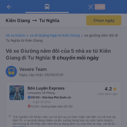
arrow_back
Tải app Vexere ngay!
Tải app Vexere
-30k
Mở app
Mở app
Nhận ưu đãi thành viên độc
-30k/ghế khi đặt vé máy bay qua
quyền
app
Kiên Giang
Tư Nghĩa
Chọn ngày
Vé xe khách
xe đi Quảng Ngãi từ Kiên Giang
xe giường nằm đôi đi
Tư Nghĩa từ Kiên Giang
Vé xe Giường nằm đôi của 5 nhà xe từ Kiên
Giang đi Tư Nghĩa
: 9 chuyến mỗi ngày
Vexere Team
Ngày cập nhật: 08/08/2026
Bốn Luyện Express
4.2
Limousine 24 Phòng
(550 đánh giá)
09:00 • Sân bay Phú Quốc cũ
3 giờ 25 phút
12:25 • Quảng Ngãi (dọc QL1A)
Trải nghiệm tốt Nhân viên vui vẻ lịch sự và thân thiện Giờ đến có trễ hơn dự
định 1h, vì xe phải dừng nhiều và lên xuống hàng hóa và rước hành khách,
nói chung là tối thấy yên tâm khi sử dụng dịch vụ của nhà xe này, và sẽ ủng