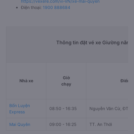
https://vexere.com/vi-VN/xe-mai-quyen
Điện thoại:
1900 888684
Thông tin đặt vé xe Giường nằm đ
Giờ
Nhà xe
Điểm đ
chạy
Bốn Luyện
08:50 - 16:35
Nguyễn Văn Cừ, ĐT46
Express
Mai Quyên
09:00 - 16:25
TT. An Thới