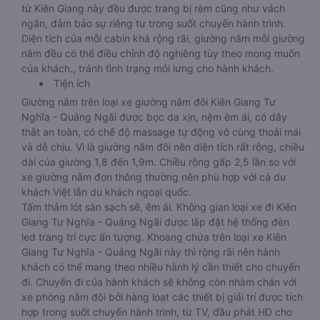
từ Kiên Giang này đều được trang bị rèm cũng như vách
ngăn, đảm bảo sự riêng tư trong suốt chuyến hành trình.
Diện tích của mỗi cabin khá rộng rãi, giường nằm mỗi giường
nằm đều có thể điều chỉnh độ nghiêng tùy theo mong muốn
của khách., tránh tình trạng mỏi lưng cho hành khách.
Tiện ích
Giường nằm trên loại xe giường nằm đôi Kiên Giang Tư
Nghĩa - Quảng Ngãi được bọc da xịn, nệm êm ái, có dây
thắt an toàn, có chế độ massage tự động vô cùng thoải mái
và dễ chịu. Vì là giường nằm đôi nên diện tích rất rộng, chiều
dài của giường 1,8 đến 1,9m. Chiều rộng gấp 2,5 lần so với
xe giường nằm đơn thông thường nên phù hợp với cả du
khách Việt lẫn du khách ngoại quốc.
Tấm thảm lót sàn sạch sẽ, êm ái. Không gian loại xe đi Kiên
Giang Tư Nghĩa - Quảng Ngãi được lắp đặt hệ thống đèn
led trang trí cực ấn tượng. Khoang chứa trên loại xe Kiên
Giang Tư Nghĩa - Quảng Ngãi này thì rộng rãi nên hành
khách có thể mang theo nhiều hành lý cần thiết cho chuyến
đi. Chuyến đi của hành khách sẽ không còn nhàm chán với
xe phòng nằm đôi bởi hàng loạt các thiết bị giải trí được tích
hợp trong suốt chuyến hành trình, từ TV, đầu phát HD cho