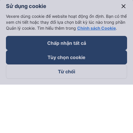
close
Sử dụng cookie
Vexere dùng cookie để website hoạt động ổn định. Bạn có thể
xem chi tiết hoặc thay đổi lựa chọn bất kỳ lúc nào trong phần
Quản lý cookie. Tìm hiểu thêm trong
Chính sách Cookie
.
Chấp nhận tất cả
Tùy chọn cookie
Từ chối
Theo dõi chúng tôi trên
Facebook
Tiktok
Youtube
Công ty TNHH Thương Mại Dịch Vụ Vexere
Địa chỉ đăng ký kinh doanh: 8C Chữ Đồng Tử, Phường Tân
Sơn Nhất, TP. Hồ Chí Minh, Việt Nam
Địa chỉ
:
Lầu 2, toà nhà H3 Circo Hoàng Diệu, 384 Hoàng Diệu,