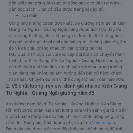
đến wifi hoạt động liên tục, từ cổng sạc cho đến tai nghe,
đèn đọc sách,… tất cả đều được trang bị đầy đủ.
Ưu điểm
Cũng như những cabin đơn khác, xe giường nằm đôi đi Kiên
Giang Tư Nghĩa - Quảng Ngãi cũng được tích hợp đầy đủ
các trang thiết bị, chỉ là khoang xe được thiết kế rộng hơn,
đủ chỗ nghỉ ngơi thoải mái cho hai người. Không gian đó, ấm
áp và dễ chịu chẳng khác chi căn phòng tại nhà.
Đây quả là tin cực vui với các cặp đôi bởi suốt chuyến hành
trình đi từ Kiên Giang đến Tư Nghĩa - Quảng Ngãi các bạn
có thể thoải mái tâm tình, trò chuyện với nhau trong không
gian riêng mà không sợ ảnh hưởng đến bất cứ hành khách
nào khác. Chuyến du lịch vì thế cũng trở nên hoàn hảo hơn.
2. Về chất lượng, review, đánh giá nhà xe Kiên Giang
Tư Nghĩa - Quảng Ngãi giường nằm đôi
Xe giường nằm đôi đi Tư Nghĩa - Quảng Ngãi từ Kiên Giang
tốt nhất được phân loại chất lượng dựa trên đánh giá từ 1 đến
5 của khách hàng với các tiêu chí như: Chất lượng xe giường
nằm đôi, Đúng giờ, Chất lượng phục vụ trên
Vexere.com
.
Đánh giá này được viết trực tiếp bởi các khách hàng đã trải