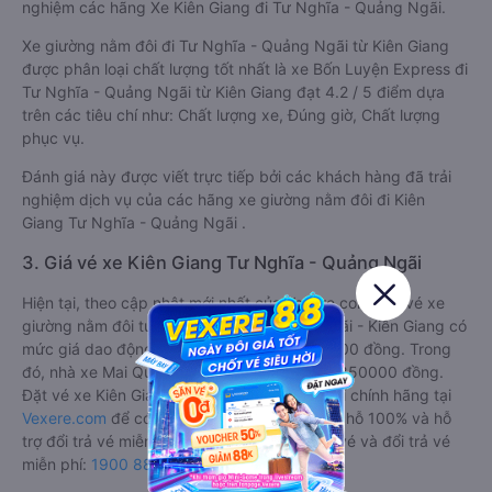
nghiệm các hãng Xe Kiên Giang đi Tư Nghĩa - Quảng Ngãi.
Xe giường nằm đôi đi Tư Nghĩa - Quảng Ngãi từ Kiên Giang
được phân loại chất lượng tốt nhất là xe Bốn Luyện Express đi
Tư Nghĩa - Quảng Ngãi từ Kiên Giang đạt 4.2 / 5 điểm dựa
trên các tiêu chí như: Chất lượng xe, Đúng giờ, Chất lượng
phục vụ.
Đánh giá này được viết trực tiếp bởi các khách hàng đã trải
nghiệm dịch vụ của các hãng xe giường nằm đôi đi Kiên
Giang Tư Nghĩa - Quảng Ngãi .
3. Giá vé xe Kiên Giang Tư Nghĩa - Quảng Ngãi
Hiện tại, theo cập nhật mới nhất của Vexere.com, giá vé xe
giường nằm đôi tuyến Tư Nghĩa - Quảng Ngãi - Kiên Giang có
mức giá dao động từ 850000 đồng - 1150000 đồng. Trong
đó, nhà xe Mai Quyên có giá vé rẻ nhất, chỉ 850000 đồng.
Đặt vé xe Kiên Giang Tư Nghĩa - Quảng Ngãi chính hãng tại
Vexere.com
để có giá rẻ nhất, đảm bảo giữ chỗ 100% và hỗ
trợ đổi trả vé miễn phí. Tổng đài tư vấn, đặt vé và đổi trả vé
miễn phí:
1900 888684
.