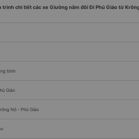
h trình chi tiết các xe Giường nằm đôi Đi Phú Giáo từ Krôn
ung bình
hú Giáo
rông Nô - Phú Giáo
áo