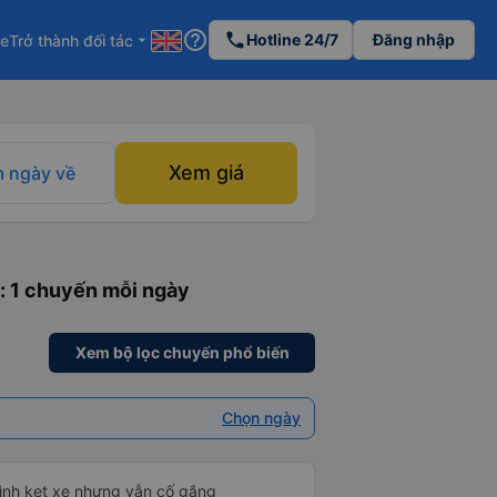
help_outline
phone
Hotline 24/7
Đăng nhập
re
Trở thành đối tác
arrow_drop_down
Xem giá
 ngày về
: 1 chuyến mỗi ngày
Xem bộ lọc chuyến phổ biến
Chọn ngày
mình kẹt xe nhưng vẫn cố gắng