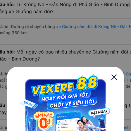
âu hỏi:
Từ Krông Nô - Đắk Nông đi Phú Giáo - Bình Dương 
ằng xe Giường nằm đôi?
ả lời:
Đường di chuyển bằng
xe Giường nằm đôi đi Krông Nô - Đắk 
hoảng 359 km.
âu hỏi:
Mỗi ngày có bao nhiêu chuyến xe Giường nằm đôi 
iáo - Bình Dương?
ả lời:
Tuyến đường
xe Giường nằm đôi Krông Nô - Đắk Nông Phú Gi
hoảng 1 chuyến trên
Vexere.com
bắt đầu từ 19:00 đến 19:00 bởi 1 
ác giờ xe chạy có đầy đủ cả ban ngày, buổi trưa, buổi chiều, ban đ
âu hỏi:
Nhà xe Giường nằm đôi đi Phú Giáo - Bình Dương 
hạy sớm nhất?
ả lời:
Chuyến
Giường nằm đôi Krông Nô - Đắk Nông Phú Giáo - Bìn