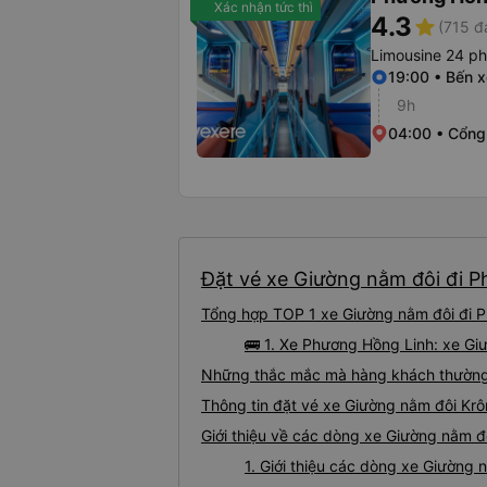
Xác nhận tức thì
4.3
star
(715 đ
Limousine 24 p
19:00 • Bến 
9h
04:00 • Cổng
Đặt vé xe Giường nằm đôi đi P
Tổng hợp TOP 1 xe Giường nằm đôi đi P
🚌 1. Xe Phương Hồng Linh: xe Gi
Những thắc mắc mà hàng khách thường 
Thông tin đặt vé xe Giường nằm đôi Kr
Giới thiệu về các dòng xe Giường nằm đ
1. Giới thiệu các dòng xe Giường