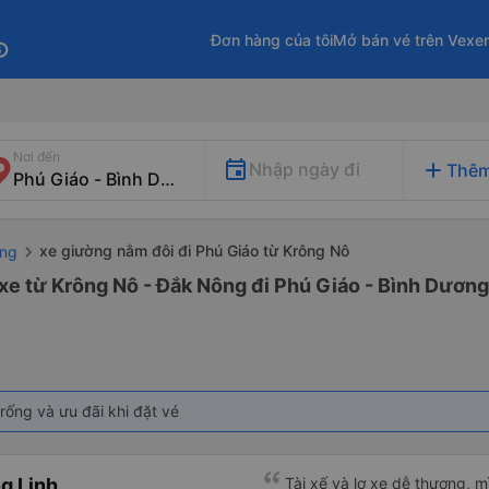
Đơn hàng của tôi
Mở bán vé trên Vexe
fo
Nơi đến
add
Nhập ngày đi
Thêm
xe giường nằm đôi đi Phú Giáo từ Krông Nô
ông
xe từ Krông Nô - Đắk Nông đi Phú Giáo - Bình Dương
rống và ưu đãi khi đặt vé
g Linh
Tài xế và lơ xe dễ thương, 