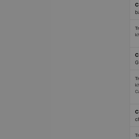
C
b
Tr
k
C
G
Tr
k
C
C
c
Tr