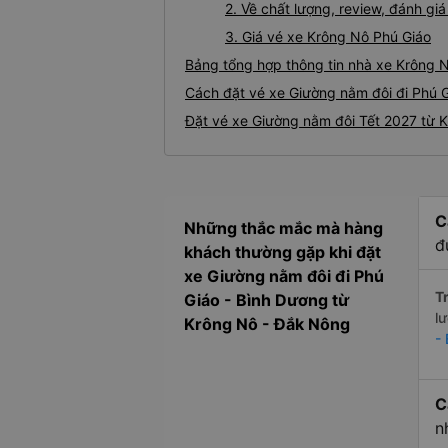
2. Về chất lượng, review, đánh g
3. Giá vé xe Krông Nô Phú Giáo
Bảng tổng hợp thông tin nhà xe Krông N
Cách đặt vé xe Giường nằm đôi đi Phú G
Đặt vé xe Giường nằm đôi Tết 2027 từ K
C
Những thắc mắc mà hàng
đ
khách thường gặp khi đặt
xe Giường nằm đôi đi Phú
Tr
Giáo - Bình Dương từ
l
Krông Nô - Đắk Nông
-
C
n