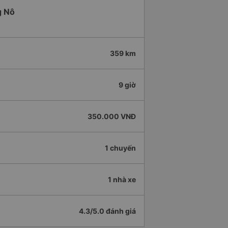
g Nô
359 km
9 giờ
350.000 VNĐ
1 chuyến
1 nhà xe
4.3/5.0 đánh giá