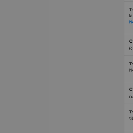
Tr
l
N
C
Đ
Tr
N
C
n
Tr
t