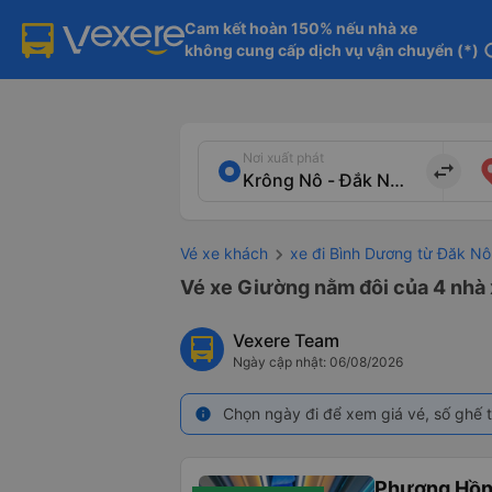
Cam kết hoàn 150% nếu nhà xe

không cung cấp dịch vụ vận chuyển (*)
in
Nơi xuất phát
import_export
Vé xe khách
xe đi Bình Dương từ Đăk N
Vé xe Giường nằm đôi của 4 nhà 
Vexere Team
Ngày cập nhật: 06/08/2026
Chọn ngày đi để xem giá vé, số ghế t
info
Phương Hồn