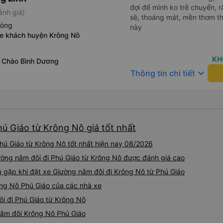
đợi để mình ko trễ chuyến, r
ánh giá)
sẽ, thoáng mát, mền thơm th
hòng
này
xe khách huyện Krông Nô
KH
 Chào Bình Dương
keyboard_arrow_down
Thông tin chi tiết
hú Giáo từ Krông Nô giá tốt nhất
hú Giáo từ Krông Nô tốt nhất hiện nay 08/2026
ường nằm đôi đi Phú Giáo từ Krông Nô được đánh giá cao
gặp khi đặt xe Giường nằm đôi đi Krông Nô từ Phú Giáo
ông Nô Phú Giáo của các nhà xe
ôi đi Phú Giáo từ Krông Nô
 nằm đôi Krông Nô Phú Giáo