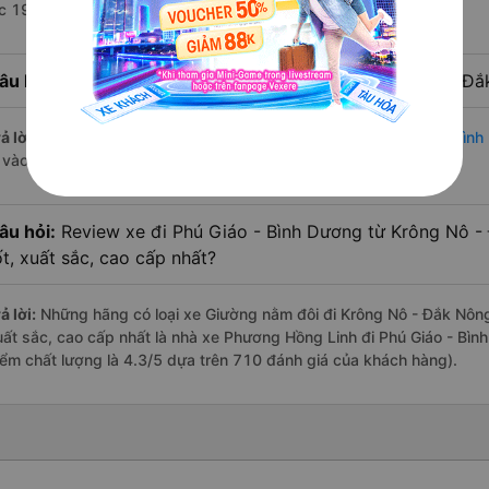
úc 19:00 là của nhà xe Phương Hồng Linh.
âu hỏi:
Nhà xe đi Phú Giáo - Bình Dương từ Krông Nô - Đắ
ả lời:
Chuyến
Giường nằm đôi Krông Nô - Đắk Nông Phú Giáo - Bìn
à vào lúc 19:00 là của nhà xe Phương Hồng Linh.
âu hỏi:
Review xe đi Phú Giáo - Bình Dương từ Krông Nô -
ốt, xuất sắc, cao cấp nhất?
ả lời:
Những hãng có loại xe Giường nằm đôi đi Krông Nô - Đắk Nông
uất sắc, cao cấp nhất là nhà xe Phương Hồng Linh đi Phú Giáo - Bì
iểm chất lượng là 4.3/5 dựa trên 710 đánh giá của khách hàng).