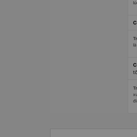
l
C
Tr
l
C
t
Tr
x
đ