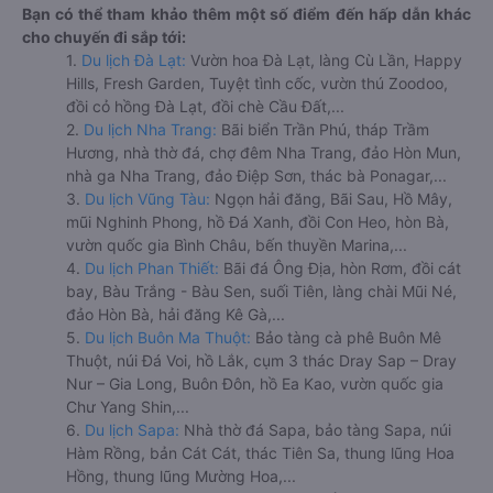
Bạn có thể tham khảo thêm một số điểm đến hấp dẫn khác
cho chuyến đi sắp tới:
1.
Du lịch Đà Lạt:
Vườn hoa Đà Lạt, làng Cù Lần, Happy
Hills, Fresh Garden, Tuyệt tình cốc, vườn thú Zoodoo,
đồi cỏ hồng Đà Lạt, đồi chè Cầu Đất,...
2.
Du lịch Nha Trang:
Bãi biển Trần Phú, tháp Trầm
Hương, nhà thờ đá, chợ đêm Nha Trang, đảo Hòn Mun,
nhà ga Nha Trang, đảo Điệp Sơn, thác bà Ponagar,...
3.
Du lịch Vũng Tàu:
Ngọn hải đăng, Bãi Sau, Hồ Mây,
mũi Nghinh Phong, hồ Đá Xanh, đồi Con Heo, hòn Bà,
vườn quốc gia Bình Châu, bến thuyền Marina,...
4.
Du lịch Phan Thiết:
Bãi đá Ông Địa, hòn Rơm, đồi cát
bay, Bàu Trắng - Bàu Sen, suối Tiên, làng chài Mũi Né,
đảo Hòn Bà, hải đăng Kê Gà,...
5.
Du lịch Buôn Ma Thuột:
Bảo tàng cà phê Buôn Mê
Thuột, núi Đá Voi, hồ Lắk, cụm 3 thác Dray Sap – Dray
Nur – Gia Long, Buôn Đôn, hồ Ea Kao, vườn quốc gia
Chư Yang Shin,...
6.
Du lịch Sapa:
Nhà thờ đá Sapa, bảo tàng Sapa, núi
Hàm Rồng, bản Cát Cát, thác Tiên Sa, thung lũng Hoa
Hồng, thung lũng Mường Hoa,...