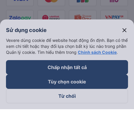
close
Sử dụng cookie
Vexere dùng cookie để website hoạt động ổn định. Bạn có thể
xem chi tiết hoặc thay đổi lựa chọn bất kỳ lúc nào trong phần
Quản lý cookie. Tìm hiểu thêm trong
Chính sách Cookie
.
Chấp nhận tất cả
Tùy chọn cookie
Từ chối
Theo dõi chúng tôi trên
Facebook
Tiktok
Youtube