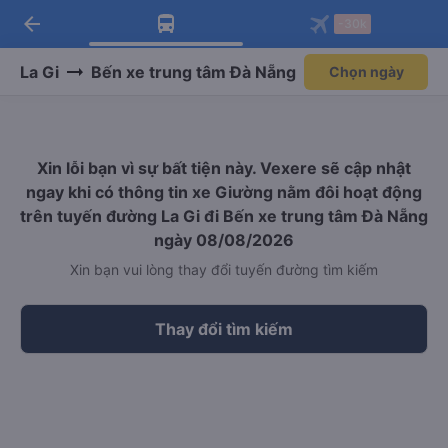
arrow_back
Tải app Vexere ngay!
Tải app Vexere
-30k
Mở app
Mở app
Nhận ưu đãi thành viên độc
-30k/ghế khi đặt vé máy bay qua
quyền
app
La Gi
Bến xe trung tâm Đà Nẵng
Chọn ngày
Xin lỗi bạn vì sự bất tiện này. Vexere sẽ cập nhật
ngay khi có thông tin xe Giường nằm đôi hoạt động
trên tuyến đường La Gi đi Bến xe trung tâm Đà Nẵng
ngày 08/08/2026
Xin bạn vui lòng thay đổi tuyến đường tìm kiếm
Thay đổi tìm kiếm