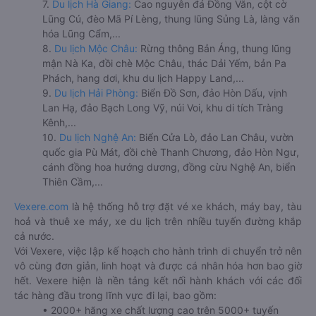
7.
Du lịch Hà Giang:
Cao nguyên đá Đồng Văn, cột cờ
Lũng Cú, đèo Mã Pí Lèng, thung lũng Sủng Là, làng văn
hóa Lũng Cẩm,...
8.
Du lịch Mộc Châu:
Rừng thông Bản Áng, thung lũng
mận Nà Ka, đồi chè Mộc Châu, thác Dải Yếm, bản Pa
Phách, hang dơi, khu du lịch Happy Land,...
9.
Du lịch Hải Phòng:
Biển Đồ Sơn, đảo Hòn Dấu, vịnh
Lan Hạ, đảo Bạch Long Vỹ, núi Voi, khu di tích Tràng
Kênh,...
10.
Du lịch Nghệ An:
Biển Cửa Lò, đảo Lan Châu, vườn
quốc gia Pù Mát, đồi chè Thanh Chương, đảo Hòn Ngư,
cánh đồng hoa hướng dương, đồng cừu Nghệ An, biển
Thiên Cầm,...
Vexere.com
là hệ thống hỗ trợ đặt vé xe khách, máy bay, tàu
hoả và thuê xe máy, xe du lịch trên nhiều tuyến đường khắp
cả nước.
Với Vexere, việc lập kế hoạch cho hành trình di chuyển trở nên
vô cùng đơn giản, linh hoạt và được cá nhân hóa hơn bao giờ
hết. Vexere hiện là nền tảng kết nối hành khách với các đối
tác hàng đầu trong lĩnh vực đi lại, bao gồm:
• 2000+ hãng xe chất lượng cao trên 5000+ tuyến