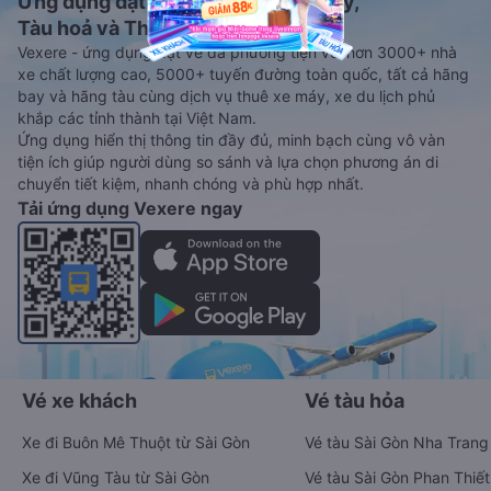
Ứng dụng đặt vé Xe khách, Máy bay,
Tàu hoả và Thuê xe
Vexere - ứng dụng đặt vé đa phương tiện với hơn 3000+ nhà
xe chất lượng cao, 5000+ tuyến đường toàn quốc, tất cả hãng
bay và hãng tàu cùng dịch vụ thuê xe máy, xe du lịch phủ
khắp các tỉnh thành tại Việt Nam.
Ứng dụng hiển thị thông tin đầy đủ, minh bạch cùng vô vàn
tiện ích giúp người dùng so sánh và lựa chọn phương án di
chuyển tiết kiệm, nhanh chóng và phù hợp nhất.
Tải ứng dụng Vexere ngay
Vé xe khách
Vé tàu hỏa
Xe đi Buôn Mê Thuột từ Sài Gòn
Vé tàu Sài Gòn Nha Trang
Xe đi Vũng Tàu từ Sài Gòn
Vé tàu Sài Gòn Phan Thiết