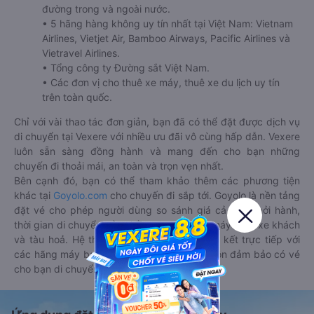
đường trong và ngoài nước.
• 5 hãng hàng không uy tín nhất tại Việt Nam: Vietnam
Airlines, Vietjet Air, Bamboo Airways, Pacific Airlines và
Vietravel Airlines.
• Tổng công ty Đường sắt Việt Nam.
• Các đơn vị cho thuê xe máy, thuê xe du lịch uy tín
trên toàn quốc.
Chỉ với vài thao tác đơn giản, bạn đã có thể đặt được dịch vụ
di chuyển tại Vexere với nhiều ưu đãi vô cùng hấp dẫn. Vexere
luôn sẵn sàng đồng hành và mang đến cho bạn những
chuyến đi thoải mái, an toàn và trọn vẹn nhất.
Bên cạnh đó, bạn có thể tham khảo thêm các phương tiện
khác tại
Goyolo.com
cho chuyến đi sắp tới. Goyolo là nền tảng
đặt vé cho phép người dùng so sánh giá cả, giờ khởi hành,
thời gian di chuyển của nhiều phương tiện máy bay, xe khách
và tàu hoả. Hệ thống của Goyolo được liên kết trực tiếp với
các hãng máy bay, xe khách và tàu hoả, luôn đảm bảo có vé
cho bạn di chuyển.