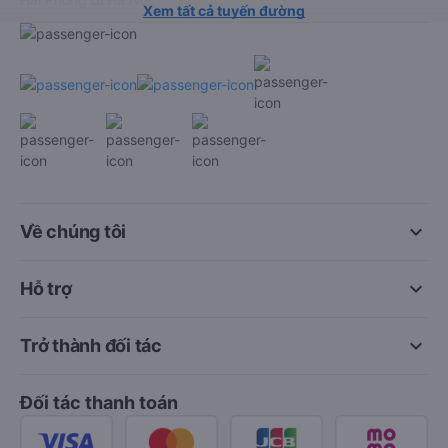
Xem tất cả tuyến đường
keyboard_arrow_down
Về chúng tôi
keyboard_arrow_down
Hỗ trợ
keyboard_arrow_down
Trở thành đối tác
Đối tác thanh toán