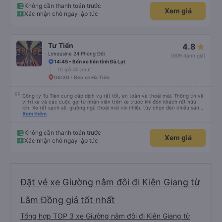
Không cần thanh toán trước
Xem giá
Xác nhận chỗ ngay lập tức
Tư Tiến
4.8
Limousine 24 Phòng Đôi
(809 đánh giá)
14:45 • Bến xe liên tỉnh Đà Lạt
15 giờ 45 phút
06:30 • Bến xe Hà Tiên
Công ty Tu Tien cung cấp dịch vụ rất tốt, an toàn và thoải mái. Thông tin về
vị trí xe và các cuộc gọi từ nhân viên trên xe trước khi đón khách rất hữu
ích. Xe rất sạch sẽ, giường ngủ thoải mái với nhiều tùy chọn đèn chiếu sáng
và cổng USB được đặt ở vị trí thuận tiện. Nhân viên rất lịch sự và xe đến
Xem thêm
điểm đến sớm hơn dự kiến. Cảm ơn!
Không cần thanh toán trước
Xem giá
Xác nhận chỗ ngay lập tức
Đặt vé xe Giường nằm đôi đi Kiên Giang từ
Lâm Đồng giá tốt nhất
Tổng hợp TOP 3 xe Giường nằm đôi đi Kiên Giang từ