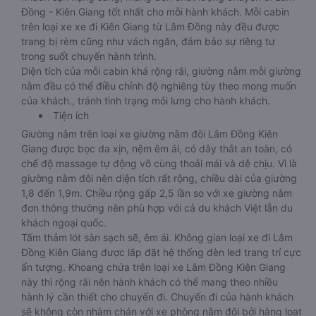
Đồng - Kiên Giang tốt nhất cho mỗi hành khách. Mỗi cabin
trên loại xe xe đi Kiên Giang từ Lâm Đồng này đều được
trang bị rèm cũng như vách ngăn, đảm bảo sự riêng tư
trong suốt chuyến hành trình.
Diện tích của mỗi cabin khá rộng rãi, giường nằm mỗi giường
nằm đều có thể điều chỉnh độ nghiêng tùy theo mong muốn
của khách., tránh tình trạng mỏi lưng cho hành khách.
Tiện ích
Giường nằm trên loại xe giường nằm đôi Lâm Đồng Kiên
Giang được bọc da xịn, nệm êm ái, có dây thắt an toàn, có
chế độ massage tự động vô cùng thoải mái và dễ chịu. Vì là
giường nằm đôi nên diện tích rất rộng, chiều dài của giường
1,8 đến 1,9m. Chiều rộng gấp 2,5 lần so với xe giường nằm
đơn thông thường nên phù hợp với cả du khách Việt lẫn du
khách ngoại quốc.
Tấm thảm lót sàn sạch sẽ, êm ái. Không gian loại xe đi Lâm
Đồng Kiên Giang được lắp đặt hệ thống đèn led trang trí cực
ấn tượng. Khoang chứa trên loại xe Lâm Đồng Kiên Giang
này thì rộng rãi nên hành khách có thể mang theo nhiều
hành lý cần thiết cho chuyến đi. Chuyến đi của hành khách
sẽ không còn nhàm chán với xe phòng nằm đôi bởi hàng loạt