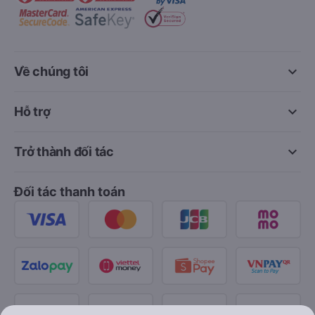
keyboard_arrow_down
Về chúng tôi
keyboard_arrow_down
Hỗ trợ
keyboard_arrow_down
Trở thành đối tác
Đối tác thanh toán