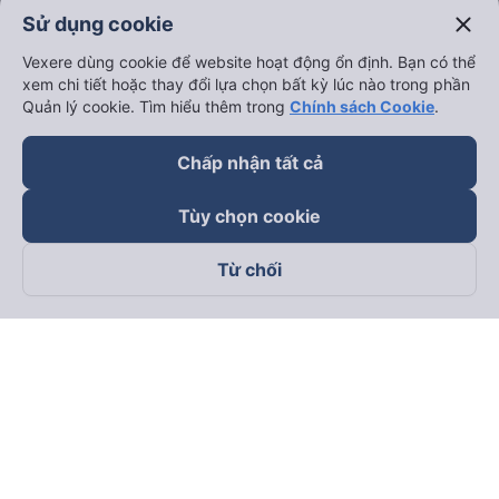
close
Sử dụng cookie
Vexere dùng cookie để website hoạt động ổn định. Bạn có thể
xem chi tiết hoặc thay đổi lựa chọn bất kỳ lúc nào trong phần
Quản lý cookie. Tìm hiểu thêm trong
Chính sách Cookie
.
Chấp nhận tất cả
Tùy chọn cookie
Từ chối
Theo dõi chúng tôi trên
Facebook
Tiktok
Youtube
Công ty TNHH Thương Mại Dịch Vụ Vexere
Địa chỉ đăng ký kinh doanh: 8C Chữ Đồng Tử, Phường Tân
Sơn Nhất, TP. Hồ Chí Minh, Việt Nam
Địa chỉ
:
Lầu 2, toà nhà H3 Circo Hoàng Diệu, 384 Hoàng Diệu,