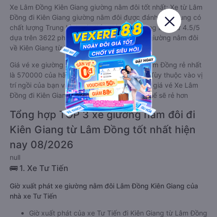
Xe Lâm Đồng Kiên Giang giường nằm đôi tốt nhất: Xe từ Lâm
Đồng đi Kiên Giang giường nằm đôi được đánh giá chung có
chất lượng Trung bình với điểm đánh giá trung bình từ 4.5/5
dựa trên 3622 phản hồi của hành khách Xe giường nằm đôi
về Kiên Giang từ Lâm Đồng.
Giá vé xe giường nằm đôi đi Kiên Giang từ Lâm Đồng rẻ nhất
là 570000 của hãng xe Bốn Luyện Express. Tùy thuộc vào vị
trí ngồi của bạn và chương trình khuyến mãi, giá vé Xe Lâm
Đồng đi Kiên Giang giường nằm đôi này có thể sẽ rẻ hơn
Tổng hợp TOP 3 xe giường nằm đôi đi
Kiên Giang từ Lâm Đồng tốt nhất hiện
nay 08/2026
null
🚌 1. Xe Tư Tiến
Giờ xuất phát xe giường nằm đôi Lâm Đồng Kiên Giang của
nhà xe Tư Tiến
Giờ xuất phát của xe Tư Tiến đi Kiên Giang từ Lâm Đồng