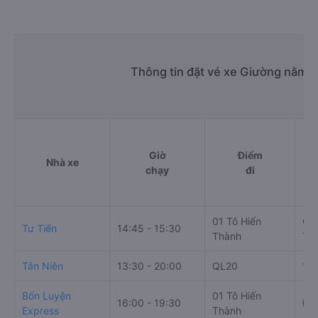
Thông tin đặt vé xe Giường nằm đ
Giờ
Điểm
Nhà xe
chạy
đi
01 Tô Hiến
Cản
Tư Tiến
14:45 - 15:30
Thành
Trứ
Tân Niên
13:30 - 20:00
QL20
168
Bốn Luyện
01 Tô Hiến
16:00 - 19:30
Đư
Express
Thành