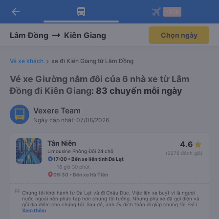
arrow_back
Tải app Vexere ngay!
Tải app Vexere
-30k
Mở app
Mở app
Nhận ưu đãi thành viên độc
-30k/ghế khi đặt vé máy bay qua
quyền
app
Lâm Đồng
Kiên Giang
Chọn ngày
Vé xe khách
xe đi Kiên Giang từ Lâm Đồng
Vé xe Giường nằm đôi của 6 nhà xe từ Lâm
Đồng đi Kiên Giang
: 83 chuyến mỗi ngày
Vexere Team
Ngày cập nhật: 07/08/2026
Tân Niên
4.6
Limousine Phòng Đôi 24 chỗ
(2276 đánh giá)
17:00 • Bến xe liên tỉnh Đà Lạt
16 giờ 30 phút
09:30 • Bến xe Hà Tiên
Chúng tôi khởi hành từ Đà Lạt và đi Châu Đức. Việc lên xe buýt vì là người
nước ngoài nên phức tạp hơn chúng tôi tưởng. Nhưng phụ xe đã gọi điện và
gửi địa điểm cho chúng tôi. Sau đó, anh ấy đích thân đi giúp chúng tôi. Đó là
lần đầu tiên đi xe giường nằm với hai đứa trẻ nhỏ khá thú vị. Chúng tôi không
Xem thêm
chắc chắn khi nào xe sẽ dừng lại để nghỉ hoặc ăn uống. Tôi rất ngạc nhiên