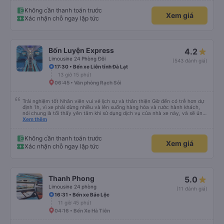
khi xe dừng lại lúc nửa đêm ở Cần Thơ và mọi người xuống xe ăn. Khi đến
điểm dừng, họ đánh thức chúng tôi dậy và đảm bảo chúng tôi đã sẵn sàng.
Không cần thanh toán trước
Xem giá
Nhìn chung, đó là một trải nghiệm tốt. Mỗi giường đều có gối và chăn, và đủ
Xác nhận chỗ ngay lập tức
chỗ cho 1 người lớn và 1 trẻ em nằm thoải mái.
Bốn Luyện Express
4.2
Limousine 24 Phòng Đôi
(543 đánh giá)
17:30 • Bến xe Liên tỉnh Đà Lạt
13 giờ 15 phút
06:45 • Văn phòng Rạch Sỏi
Trải nghiệm tốt Nhân viên vui vẻ lịch sự và thân thiện Giờ đến có trễ hơn dự
định 1h, vì xe phải dừng nhiều và lên xuống hàng hóa và rước hành khách,
nói chung là tối thấy yên tâm khi sử dụng dịch vụ của nhà xe này, và sẽ ủng
hộ và giới thiệu cho người thân sử dụng dịch vụ của nhà xe này
Xem thêm
Không cần thanh toán trước
Xem giá
Xác nhận chỗ ngay lập tức
Thanh Phong
5.0
Limousine 24 phòng
(11 đánh giá)
16:31 • Bến xe Bảo Lộc
11 giờ 45 phút
04:16 • Bến Xe Hà Tiên