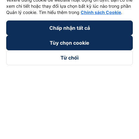
xem chi tiết hoặc thay đổi lựa chọn bất kỳ lúc nào trong phần
Quản lý cookie. Tìm hiểu thêm trong
Chính sách Cookie
.
Chấp nhận tất cả
Tùy chọn cookie
Từ chối
Theo dõi chúng tôi trên
Facebook
Tiktok
Youtube
Công ty TNHH Thương Mại Dịch Vụ Vexere
Địa chỉ đăng ký kinh doanh: 8C Chữ Đồng Tử, Phường Tân
Sơn Nhất, TP. Hồ Chí Minh, Việt Nam
Địa chỉ
:
Lầu 2, toà nhà H3 Circo Hoàng Diệu, 384 Hoàng Diệu,
Phường Khánh Hội, TP Hồ Chí Minh, Việt Nam
Tầng 3, toà nhà 101 Láng Hạ, 101 Láng Hạ, Phường Láng, TP.
Hà Nội, Việt Nam