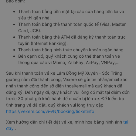
bao gồm:
Thanh toán bằng tiền mặt tại các cửa hàng tiện lợi và
siêu thị gần nhà.
Thanh toán bằng thẻ thanh toán quốc tế (Visa, Master
Card, JCB).
Thanh toán bằng thẻ ATM đã đăng ký thanh toán trực
tuyến (Internet Banking).
Thanh toán bằng hình thức chuyển khoản ngân hàng.
Bên cạnh đó, quý khách cũng có thể thanh toán vé
thông qua các ví Momo, ZaloPay, AirPay, VNPay,…
Sau khi thanh toán vé xe Lâm Đồng Mỹ Xuyên - Sóc Trăng
giường nằm đôi thành công, Vexere sẽ gửi tin nhắn/email xác
nhận thành công đến số điện thoại/email mà quý khách đã
đăng ký. Đến ngày đi, quý khách vui lòng có mặt tại điểm đón
trước 30 phút giờ khởi hành để chuẩn bị lên xe. Để kiểm tra
tình trạng vé đã đặt, quý khách vui lòng truy cập
https://vexere.com/vi-VN/booking/ticketinfo
Xem hướng dẫn chi tiết đặt vé xe, minh họa bằng hình ảnh
tại
đây
.