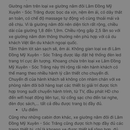
Giường nằm trên loại xe giường nằm đôi Lâm Đồng Mỹ
Xuyên - Sóc Trăng được bọc da xịn, nệm êm ái, có dây thắt
an toàn, có chế độ massage tự động vô cùng thoải mái và
dễ chịu. Vì là giường nằm đôi nên diện tích rất rộng, chiều
dài của giường 1,8 đến 1,9m. Chiều rộng gấp 2,5 lần so với
xe giường nằm đơn thông thường nên phù hợp với cả du
khách Việt lẫn du khách ngoại quốc.
Tấm thảm lót sàn sạch sẽ, êm ái. Không gian loại xe đi Lâm
Đồng Mỹ Xuyên - Sóc Trăng được lắp đặt hệ thống đèn led
trang trí cực ấn tượng. Khoang chứa trên loại xe Lâm Đồng
Mỹ Xuyên - Sóc Trăng này thì rộng rãi nên hành khách có
thể mang theo nhiều hành lý cần thiết cho chuyến đi.
Chuyến đi của hành khách sẽ không còn nhàm chán với xe
phòng nằm đôi bởi hàng loạt các thiết bị giải trí được tích
hợp trong suốt chuyến hành trình, từ TV, đầu phát HD cho
đến wifi hoạt động liên tục, từ cổng sạc cho đến tai nghe,
đèn đọc sách,… tất cả đều được trang bị đầy đủ.
Ưu điểm
Cũng như những cabin đơn khác, xe giường nằm đôi đi Lâm
Đồng Mỹ Xuyên - Sóc Trăng cũng được tích hợp đầy đủ các
trang thiết bị, chỉ là khoang xe được thiết kế rộng hơn, đủ