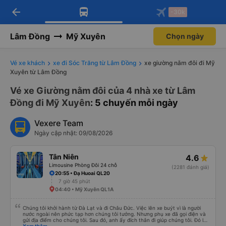
arrow_back
Tải app Vexere ngay!
Tải app Vexere
-30k
Mở app
Mở app
Nhận ưu đãi thành viên độc
-30k/ghế khi đặt vé máy bay qua
quyền
app
Lâm Đồng
Mỹ Xuyên
Chọn ngày
Vé xe khách
xe đi Sóc Trăng từ Lâm Đồng
xe giường nằm đôi đi Mỹ
Xuyên từ Lâm Đồng
Vé xe Giường nằm đôi của 4 nhà xe từ Lâm
Đồng đi Mỹ Xuyên
: 5 chuyến mỗi ngày
Vexere Team
Ngày cập nhật: 09/08/2026
Tân Niên
4.6
Limousine Phòng Đôi 24 chỗ
(2281 đánh giá)
20:55 • Đạ Huoai QL20
7 giờ 45 phút
04:40 • Mỹ Xuyên QL1A
Chúng tôi khởi hành từ Đà Lạt và đi Châu Đức. Việc lên xe buýt vì là người
nước ngoài nên phức tạp hơn chúng tôi tưởng. Nhưng phụ xe đã gọi điện và
gửi địa điểm cho chúng tôi. Sau đó, anh ấy đích thân đi giúp chúng tôi. Đó là