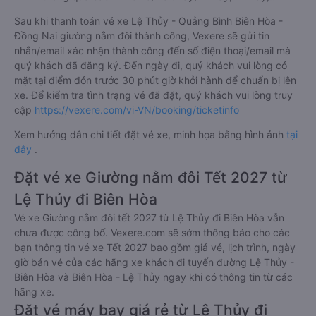
Sau khi thanh toán vé xe Lệ Thủy - Quảng Bình Biên Hòa -
Đồng Nai giường nằm đôi thành công, Vexere sẽ gửi tin
nhắn/email xác nhận thành công đến số điện thoại/email mà
quý khách đã đăng ký. Đến ngày đi, quý khách vui lòng có
mặt tại điểm đón trước 30 phút giờ khởi hành để chuẩn bị lên
xe. Để kiểm tra tình trạng vé đã đặt, quý khách vui lòng truy
cập
https://vexere.com/vi-VN/booking/ticketinfo
Xem hướng dẫn chi tiết đặt vé xe, minh họa bằng hình ảnh
tại
đây
.
Đặt vé xe Giường nằm đôi Tết 2027 từ
Lệ Thủy đi Biên Hòa
Vé xe Giường nằm đôi tết 2027 từ Lệ Thủy đi Biên Hòa vẫn
chưa được công bố. Vexere.com sẽ sớm thông báo cho các
bạn thông tin vé xe Tết 2027 bao gồm giá vé, lịch trình, ngày
giờ bán vé của các hãng xe khách đi tuyến đường Lệ Thủy -
Biên Hòa và Biên Hòa - Lệ Thủy ngay khi có thông tin từ các
hãng xe.
Đặt vé máy bay giá rẻ từ Lệ Thủy đi