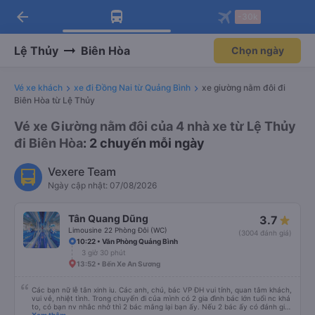
arrow_back
Tải app Vexere ngay!
Tải app Vexere
-30k
Mở app
Mở app
Nhận ưu đãi thành viên độc
-30k/ghế khi đặt vé máy bay qua
quyền
app
Lệ Thủy
Biên Hòa
Chọn ngày
Vé xe khách
xe đi Đồng Nai từ Quảng Bình
xe giường nằm đôi đi
Biên Hòa từ Lệ Thủy
Vé xe Giường nằm đôi của 4 nhà xe từ Lệ Thủy
đi Biên Hòa
: 2 chuyến mỗi ngày
Vexere Team
Ngày cập nhật: 07/08/2026
Tân Quang Dũng
3.7
Limousine 22 Phòng Đôi (WC)
(3004 đánh giá)
10:22 • Văn Phòng Quảng Bình
3 giờ 30 phút
13:52 • Bến Xe An Sương
Các bạn nữ lễ tân xinh iu. Các anh, chú, bác VP ĐH vui tính, quan tâm khách,
vui vẻ, nhiệt tình. Trong chuyến đi của mình có 2 gia đình bác lớn tuổi nc khá
to, có bạn nv nhắc nhở thì 2 bác mắng lại bạn ấy. Nếu 2 bác ấy có đánh giá