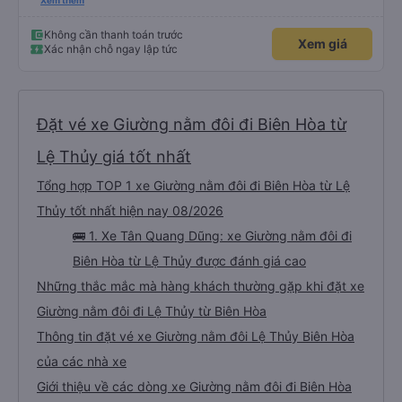
xấu thì mình ngược lại nha. Bạn ấy nhắc nhở rất đúng. 2 bác nói rất to. To
Xem thêm
đến lỗi mình ngủ còn mơ được câu chuyện các bác nói với nhau xuất hiện
trong giấc mơ của mình luôn. Nên nếu bạn ấy bị phản ánh thì đừng trừ lương
bạn ấy nha. Nếu bạn ấy bị trừ thì bảo bạn ấy liên hệ sđt của mình, mình hỗ
Không cần thanh toán trước
Xem giá
trợ ạ. Số mình đuôi 666, chuyến ĐH-NT ngày 16/1. À các bạn nữ lễ tân xinh
Xác nhận chỗ ngay lập tức
iu còn đổi cho mình phòng đơn sang đôi xong còn note là (một mình) yêu
luôn. Nhưng phòng đôi mà nằm một thì mỗi lần xe rẽ 1 cái là ✈️ Ít đi xe khách
nhưng đủ để đánh giá 10/10.
Đặt vé xe Giường nằm đôi đi Biên Hòa từ
Lệ Thủy giá tốt nhất
Tổng hợp TOP 1 xe Giường nằm đôi đi Biên Hòa từ Lệ
Thủy tốt nhất hiện nay 08/2026
🚌 1. Xe Tân Quang Dũng: xe Giường nằm đôi đi
Biên Hòa từ Lệ Thủy được đánh giá cao
Những thắc mắc mà hàng khách thường gặp khi đặt xe
Giường nằm đôi đi Lệ Thủy từ Biên Hòa
Thông tin đặt vé xe Giường nằm đôi Lệ Thủy Biên Hòa
của các nhà xe
Giới thiệu về các dòng xe Giường nằm đôi đi Biên Hòa