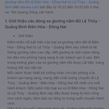
giường nằm đôi đi Biên Hòa - Đồng Nai từ Lệ Thủy - Quảng
Bình
trên
Vexere.com
bắt đầu từ 10:22 đến 10:22 bởi 2 nhà
xe: Tân Quang Dũng vận hành.
1. Giới thiệu các dòng xe giường nằm đôi Lệ Thủy -
Quảng Bình Biên Hòa - Đồng Nai
Giới thiệu
Điểm nhấn nổi bật trên của loại xe giường nằm đôi đi Biên
Hòa - Đồng Nai từ Lệ Thủy - Quảng Bình này chính là hệ
thống giường nằm cao cấp. Mỗi giường là một cabin riêng
kín đáo như phòng hạng sang ở các khách sạn 5 sao. Bên
trong không gian của xe giường nằm đôi được cải tiến, trang
hoàng hết sức tiện lợi.
Mỗi cabin được thiết kế chẳng khác chi căn phòng của
khách sạn hạng sang, mang đến chất lượng chuyến đi Lệ
Thủy - Quảng Bình - Biên Hòa - Đồng Nai tốt nhất cho mỗi
hành khách. Mỗi cabin trên loại xe xe đi Biên Hòa - Đồng Nai
từ Lệ Thủy - Quảng Bình này đều được trang bị rèm cũng
như vách ngăn, đảm bảo sự riêng tư trong suốt chuyến hành
trình.
Diện tích của mỗi cabin khá rộng rãi, giường nằm mỗi giường