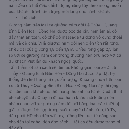
nằm đều có thể điều chỉnh độ nghiêng tùy theo mong muốn
của khách., tránh tình trạng mỏi lưng cho hành khách.
Tiện ích
Giường nằm trên loại xe giường nằm đôi Lệ Thủy - Quảng
Bình Biên Hòa - Đồng Nai được bọc da xịn, nệm êm ái, có
dây thắt an toàn, có chế độ massage tự động vô cùng thoải
mái và dễ chịu. Vì là giường nằm đôi nên diện tích rất rộng,
chiều dài của giường 1,8 đến 1,9m. Chiều rộng gấp 2,5 lần
so với xe giường nằm đơn thông thường nên phù hợp với cả
du khách Việt lẫn du khách ngoại quốc.
Tấm thảm lót sàn sạch sẽ, êm ái. Không gian loại xe đi Lệ
Thủy - Quảng Bình Biên Hòa - Đồng Nai được lắp đặt hệ
thống đèn led trang trí cực ấn tượng. Khoang chứa trên loại
xe Lệ Thủy - Quảng Bình Biên Hòa - Đồng Nai này thì rộng
rãi nên hành khách có thể mang theo nhiều hành lý cần thiết
cho chuyến đi. Chuyến đi của hành khách sẽ không còn
nhàm chán với xe phòng nằm đôi bởi hàng loạt các thiết bị
giải trí được tích hợp trong suốt chuyến hành trình, từ TV,
đầu phát HD cho đến wifi hoạt động liên tục, từ cổng sạc
cho đến tai nghe, đèn đọc sách,… tất cả đều được trang bị
đầy đủ.