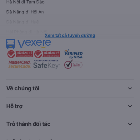
Hà Nội đi Tam Đảo
Đà Nẵng đi Hội An
Đà Nẵng đi Huế
Hải Phòng đi Hà Nội
Xem tất cả tuyến đường
keyboard_arrow_down
Về chúng tôi
keyboard_arrow_down
Hỗ trợ
keyboard_arrow_down
Trở thành đối tác