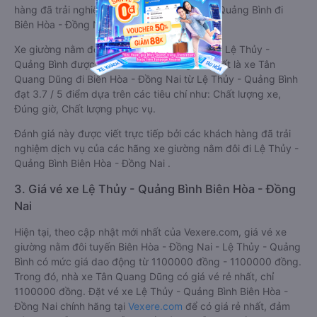
hàng đã trải nghiệm các hãng Xe Lệ Thủy - Quảng Bình đi
Biên Hòa - Đồng Nai.
Xe giường nằm đôi đi Biên Hòa - Đồng Nai từ Lệ Thủy -
Quảng Bình được phân loại chất lượng tốt nhất là xe Tân
Quang Dũng đi Biên Hòa - Đồng Nai từ Lệ Thủy - Quảng Bình
đạt 3.7 / 5 điểm dựa trên các tiêu chí như: Chất lượng xe,
Đúng giờ, Chất lượng phục vụ.
Đánh giá này được viết trực tiếp bởi các khách hàng đã trải
nghiệm dịch vụ của các hãng xe giường nằm đôi đi Lệ Thủy -
Quảng Bình Biên Hòa - Đồng Nai .
3. Giá vé xe Lệ Thủy - Quảng Bình Biên Hòa - Đồng
Nai
Hiện tại, theo cập nhật mới nhất của Vexere.com, giá vé xe
giường nằm đôi tuyến Biên Hòa - Đồng Nai - Lệ Thủy - Quảng
Bình có mức giá dao động từ 1100000 đồng - 1100000 đồng.
Trong đó, nhà xe Tân Quang Dũng có giá vé rẻ nhất, chỉ
1100000 đồng. Đặt vé xe Lệ Thủy - Quảng Bình Biên Hòa -
Đồng Nai chính hãng tại
Vexere.com
để có giá rẻ nhất, đảm