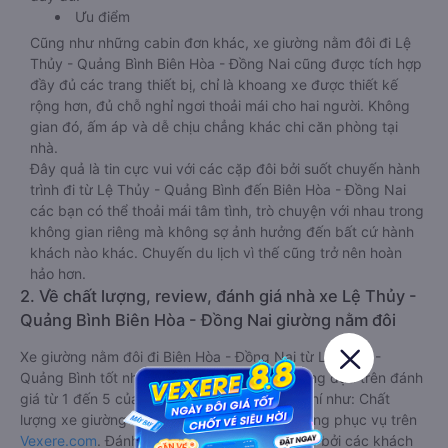
Ưu điểm
Cũng như những cabin đơn khác, xe giường nằm đôi đi Lệ
Thủy - Quảng Bình Biên Hòa - Đồng Nai cũng được tích hợp
đầy đủ các trang thiết bị, chỉ là khoang xe được thiết kế
rộng hơn, đủ chỗ nghỉ ngơi thoải mái cho hai người. Không
gian đó, ấm áp và dễ chịu chẳng khác chi căn phòng tại
nhà.
Đây quả là tin cực vui với các cặp đôi bởi suốt chuyến hành
trình đi từ Lệ Thủy - Quảng Bình đến Biên Hòa - Đồng Nai
các bạn có thể thoải mái tâm tình, trò chuyện với nhau trong
không gian riêng mà không sợ ảnh hưởng đến bất cứ hành
khách nào khác. Chuyến du lịch vì thế cũng trở nên hoàn
hảo hơn.
2. Về chất lượng, review, đánh giá nhà xe Lệ Thủy -
Quảng Bình Biên Hòa - Đồng Nai giường nằm đôi
Xe giường nằm đôi đi Biên Hòa - Đồng Nai từ Lệ Thủy -
Quảng Bình tốt nhất được phân loại chất lượng dựa trên đánh
giá từ 1 đến 5 của khách hàng với các tiêu chí như: Chất
lượng xe giường nằm đôi, Đúng giờ, Chất lượng phục vụ trên
Vexere.com
. Đánh giá này được viết trực tiếp bởi các khách