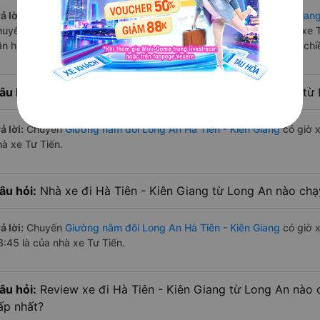
ả lời:
Tuyến đường
xe Giường nằm đôi Long An Hà Tiên - Kiên Gian
huyến trên
Vexere.com
bắt đầu từ 0:00 đến 23:45 bởi 3 nhà xe: xe
ận hành. Các giờ xe chạy có đầy đủ cả ban ngày, buổi trưa, buổi ch
âu hỏi:
Nhà xe Giường nằm đôi đi Hà Tiên - Kiên Giang từ
ả lời:
Chuyến
Giường nằm đôi Long An Hà Tiên - Kiên Giang
có giờ x
hà xe Tư Tiến.
âu hỏi:
Nhà xe đi Hà Tiên - Kiên Giang từ Long An nào chạy
ả lời:
Chuyến
Giường nằm đôi Long An Hà Tiên - Kiên Giang
có giờ x
3:45 là của nhà xe Tư Tiến.
âu hỏi:
Review xe đi Hà Tiên - Kiên Giang từ Long An nào c
ấp nhất?