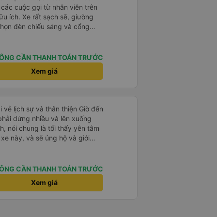
à các cuộc gọi từ nhân viên trên
ữu ích. Xe rất sạch sẽ, giường
 chọn đèn chiếu sáng và cổng
iện. Nhân viên rất lịch sự và xe
ến. Cảm ơn!
ÔNG CẦN THANH TOÁN TRƯỚC
Xem giá
i vẻ lịch sự và thân thiện Giờ đến
 phải dừng nhiều và lên xuống
, nói chung là tối thấy yên tâm
xe này, và sẽ ủng hộ và giới
g dịch vụ của nhà xe này
ÔNG CẦN THANH TOÁN TRƯỚC
Xem giá