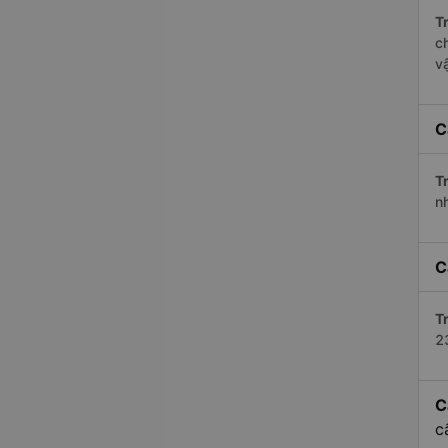
Tr
c
v
C
Tr
n
C
Tr
2
C
c