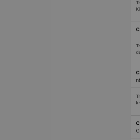
Tr
K
C
Tr
đ
C
n
Tr
k
C
G