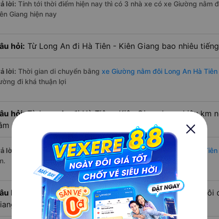
ả lời:
Tính tới thời điểm hiện nay thì có 3 nhà xe có xe Giường nằm 
iên Giang hiện nay
âu hỏi:
Từ Long An đi Hà Tiên - Kiên Giang bao nhiêu tiến
ả lời:
Thời gian di chuyển bằng
xe Giường nằm đôi Long An Hà Tiên 
ường đi khá thuận lợi
âu hỏi:
Từ Long An đi Hà Tiên - Kiên Giang bao nhiêu km 
ằm đôi?
ả lời:
Đường di chuyển bằng
xe Giường nằm đôi đi Long An Hà Tiên 
m.
âu hỏi:
Mỗi ngày có bao nhiêu chuyến xe Giường nằm đôi đ
iang?