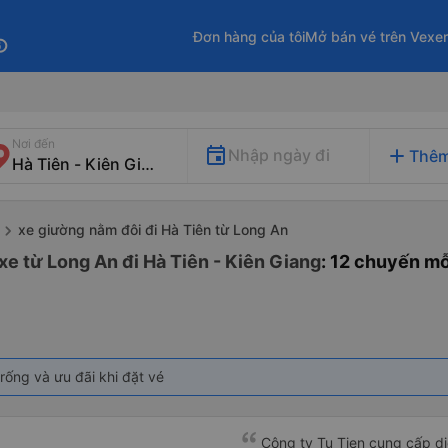
Đơn hàng của tôi
Mở bán vé trên Vexe
fo
Nơi đến
add
Nhập ngày đi
Thêm
xe giường nằm đôi đi Hà Tiên từ Long An
xe từ Long An đi Hà Tiên - Kiên Giang
: 12 chuyến m
rống và ưu đãi khi đặt vé
Công ty Tu Tien cung cấp dịc