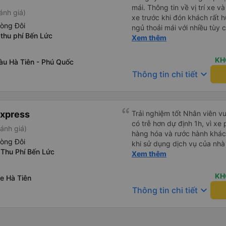
mái. Thông tin về vị trí xe v
ánh giá)
xe trước khi đón khách rất h
hòng Đôi
ngủ thoải mái với nhiều tùy
thu phí Bến Lức
USB được đặt ở vị trí thuận t
Xem thêm
đến điểm đến sớm hơn dự ki
KH
àu Hà Tiên - Phú Quốc
keyboard_arrow_down
Thông tin chi tiết
Express
Trải nghiệm tốt Nhân viên vu
có trễ hơn dự định 1h, vì xe
ánh giá)
hàng hóa và rước hành khách
hòng Đôi
khi sử dụng dịch vụ của nhà 
 Thu Phí Bến Lức
thiệu cho người thân sử dụn
Xem thêm
KH
e Hà Tiên
keyboard_arrow_down
Thông tin chi tiết