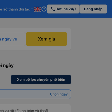
help_outline
phone
Hotline 24/7
Đăng nhập
re
Trở thành đối tác
arrow_drop_down
Xem giá
 ngày về
ỗi ngày
Xem bộ lọc chuyến phổ biến
Chọn ngày
h vụ rất tốt, an toàn và thoải