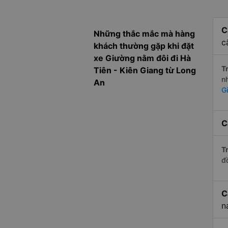
C
Những thắc mắc mà hàng
c
khách thường gặp khi đặt
xe Giường nằm đôi đi Hà
Tr
Tiên - Kiên Giang từ Long
n
An
G
C
Tr
đ
C
n