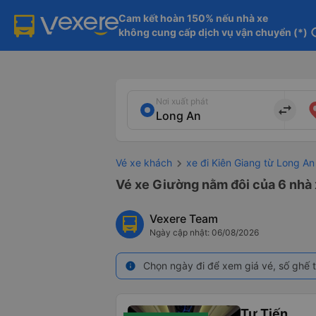
Cam kết hoàn 150% nếu nhà xe

không cung cấp dịch vụ vận chuyển (*)
in
Nơi xuất phát
import_export
Vé xe khách
xe đi Kiên Giang từ Long An
Vé xe Giường nằm đôi của 6 nhà 
Vexere Team
Ngày cập nhật: 06/08/2026
Chọn ngày đi để xem giá vé, số ghế t
info
Tư Tiến