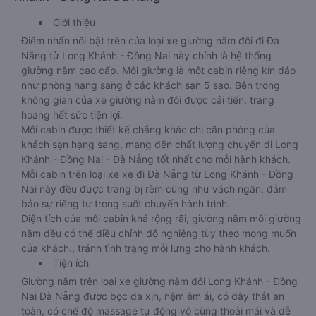
Giới thiệu
Điểm nhấn nổi bật trên của loại xe giường nằm đôi đi Đà
Nẵng từ Long Khánh - Đồng Nai này chính là hệ thống
giường nằm cao cấp. Mỗi giường là một cabin riêng kín đáo
như phòng hạng sang ở các khách sạn 5 sao. Bên trong
không gian của xe giường nằm đôi được cải tiến, trang
hoàng hết sức tiện lợi.
Mỗi cabin được thiết kế chẳng khác chi căn phòng của
khách sạn hạng sang, mang đến chất lượng chuyến đi Long
Khánh - Đồng Nai - Đà Nẵng tốt nhất cho mỗi hành khách.
Mỗi cabin trên loại xe xe đi Đà Nẵng từ Long Khánh - Đồng
Nai này đều được trang bị rèm cũng như vách ngăn, đảm
bảo sự riêng tư trong suốt chuyến hành trình.
Diện tích của mỗi cabin khá rộng rãi, giường nằm mỗi giường
nằm đều có thể điều chỉnh độ nghiêng tùy theo mong muốn
của khách., tránh tình trạng mỏi lưng cho hành khách.
Tiện ích
Giường nằm trên loại xe giường nằm đôi Long Khánh - Đồng
Nai Đà Nẵng được bọc da xịn, nệm êm ái, có dây thắt an
toàn, có chế độ massage tự động vô cùng thoải mái và dễ