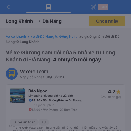
arrow_back
Tải app Vexere ngay!
Tải app Vexere
-30k
Mở app
Mở app
Nhận ưu đãi thành viên độc
-30k/ghế khi đặt vé máy bay qua
quyền
app
Long Khánh
Đà Nẵng
Chọn ngày
Vé xe khách
xe đi Đà Nẵng từ Đồng Nai
xe giường nằm đôi đi Đà
Nẵng từ Long Khánh
Vé xe Giường nằm đôi của 5 nhà xe từ Long
Khánh đi Đà Nẵng
: 4 chuyến mỗi ngày
Vexere Team
Ngày cập nhật: 08/08/2026
Bảo Ngọc
4.7
Limousine giường phòng 22 chỗ (WC)
(269 đánh giá)
19:30 • Văn Phòng Bến xe An Sương
17 giờ 30 phút
13:00 • Văn Phòng 179 Nam Trân
Lái xe an toàn
+3
Trang web Vexere.com hướng dẫn rõ ràng, thân thiện giúp cho việc lấy vé