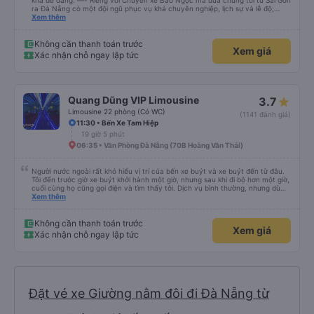
khá dễ dàng. —- Riêng với Chuyến xe Bảo Ngọc mà đưa chúng tôi từ Sài Gòn
ra Đà Nẵng có một đội ngũ phục vụ khá chuyên nghiệp, lịch sự và lễ độ;
hướng dẫn hành khách rõ ràng khi lên xe. Địa điểm dùng cơm chiều tối mà
Xem thêm
bảo Ngọc ghé rất thoáng đãng rộng rãi và sạch sẽ. Bữa cơm tối 6 món mặn
và một tô canh cho bàn 8 người, thức ăn nhiều ăn không hết mả chỉ mất
50k/người. Và khi đến Đà Nẵng mặc dù địa chỉ nhà của chúng tôi không được
Không cần thanh toán trước
Xem giá
cập nhật trên trang Web, anh em vẫn giúp gọi xe và trợ giá cho chúng tôi.
Xác nhận chỗ ngay lập tức
Chúng tôi rất cảm kích và xin được giới thiệu cùng mọi người hãng xe Bảo
Ngọc.
Quang Dũng VIP Limousine
3.7
Limousine 22 phòng (Có WC)
(1141 đánh giá)
11:30 • Bến Xe Tam Hiệp
19 giờ 5 phút
06:35 • Văn Phòng Đà Nẵng (70B Hoàng Văn Thái)
Người nước ngoài rất khó hiểu vị trí của bến xe buýt và xe buýt đến từ đâu.
Tôi đến trước giờ xe buýt khởi hành một giờ, nhưng sau khi đi bộ hơn một giờ,
cuối cùng họ cũng gọi điện và tìm thấy tôi. Dịch vụ bình thường, nhưng dù
sao thì tôi ngủ ngon hơn ở khách sạn vì tôi rất thoải mái. Sẽ tuyệt hơn nếu
Xem thêm
tiếng còi xe bớt to hơn. Nhưng tôi thích nó nên tôi cho điểm tối đa. Cảm ơn
bạn rất nhiều.
Không cần thanh toán trước
Xem giá
Xác nhận chỗ ngay lập tức
Đặt vé xe Giường nằm đôi đi Đà Nẵng từ