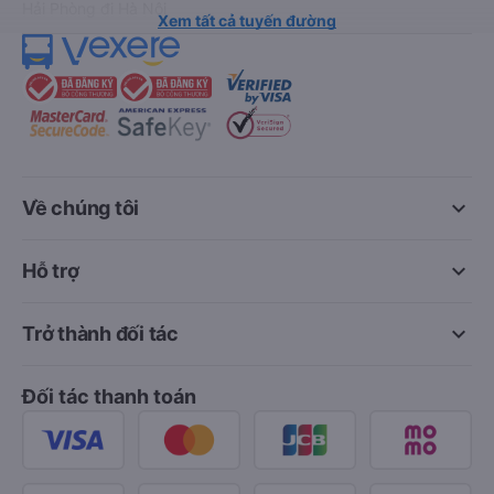
Hải Phòng đi Hà Nội
Xem tất cả tuyến đường
keyboard_arrow_down
Về chúng tôi
keyboard_arrow_down
Hỗ trợ
keyboard_arrow_down
Trở thành đối tác
Đối tác thanh toán