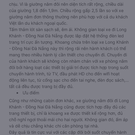
chịu. Vì là giường nằm đôi nên diện tích rất rộng, chiều dài
của giường 1,8 đến 1,9m. Chiều rộng gấp 2,5 lần so với xe
giường nằm đơn thông thường nên phù hợp với cả du khách
Việt lẫn du khách ngoại quốc.
Tấm thảm lót sàn sạch sẽ, êm ái. Không gian loại xe đi Long
Khánh - Đồng Nai Đà Nẵng được lắp đặt hệ thống đèn led
trang trí cực ấn tượng. Khoang chứa trên loại xe Long Khánh
- Đồng Nai Đà Nẵng này thì rộng rãi nên hành khách có thể
mang theo nhiều hành lý cần thiết cho chuyến đi. Chuyến đi
của hành khách sẽ không còn nhàm chán với xe phòng nằm
đôi bởi hàng loạt các thiết bị giải trí được tích hợp trong suốt
chuyến hành trình, từ TV, đầu phát HD cho đến wifi hoạt
động liên tục, từ cổng sạc cho đến tai nghe, đèn đọc sách,…
tất cả đều được trang bị đầy đủ.
Ưu điểm
Cũng như những cabin đơn khác, xe giường nằm đôi đi Long
Khánh - Đồng Nai Đà Nẵng cũng được tích hợp đầy đủ các
trang thiết bị, chỉ là khoang xe được thiết kế rộng hơn, đủ
chỗ nghỉ ngơi thoải mái cho hai người. Không gian đó, ấm áp
và dễ chịu chẳng khác chi căn phòng tại nhà.
Đây quả là tin cực vui với các cặp đôi bởi suốt chuyến hành