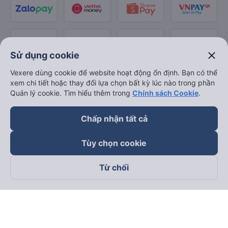
close
Sử dụng cookie
Vexere dùng cookie để website hoạt động ổn định. Bạn có thể
xem chi tiết hoặc thay đổi lựa chọn bất kỳ lúc nào trong phần
Quản lý cookie. Tìm hiểu thêm trong
Chính sách Cookie
.
Chấp nhận tất cả
Tùy chọn cookie
Từ chối
Theo dõi chúng tôi trên
Facebook
Tiktok
Youtube