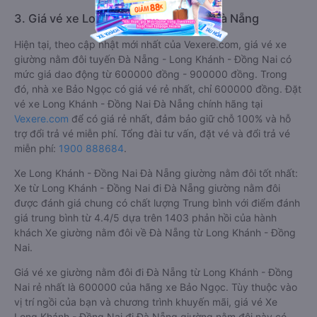
3. Giá vé xe Long Khánh - Đồng Nai Đà Nẵng
Hiện tại, theo cập nhật mới nhất của Vexere.com, giá vé xe
giường nằm đôi tuyến Đà Nẵng - Long Khánh - Đồng Nai có
mức giá dao động từ 600000 đồng - 900000 đồng. Trong
đó, nhà xe Bảo Ngọc có giá vé rẻ nhất, chỉ 600000 đồng. Đặt
vé xe Long Khánh - Đồng Nai Đà Nẵng chính hãng tại
Vexere.com
để có giá rẻ nhất, đảm bảo giữ chỗ 100% và hỗ
trợ đổi trả vé miễn phí. Tổng đài tư vấn, đặt vé và đổi trả vé
miễn phí:
1900 888684
.
Xe Long Khánh - Đồng Nai Đà Nẵng giường nằm đôi tốt nhất:
Xe từ Long Khánh - Đồng Nai đi Đà Nẵng giường nằm đôi
được đánh giá chung có chất lượng Trung bình với điểm đánh
giá trung bình từ 4.4/5 dựa trên 1403 phản hồi của hành
khách Xe giường nằm đôi về Đà Nẵng từ Long Khánh - Đồng
Nai.
Giá vé xe giường nằm đôi đi Đà Nẵng từ Long Khánh - Đồng
Nai rẻ nhất là 600000 của hãng xe Bảo Ngọc. Tùy thuộc vào
vị trí ngồi của bạn và chương trình khuyến mãi, giá vé Xe
Long Khánh - Đồng Nai đi Đà Nẵng giường nằm đôi này có