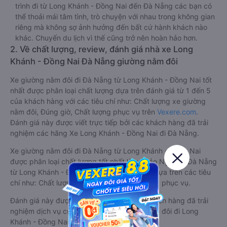
trình đi từ Long Khánh - Đồng Nai đến Đà Nẵng các bạn có
thể thoải mái tâm tình, trò chuyện với nhau trong không gian
riêng mà không sợ ảnh hưởng đến bất cứ hành khách nào
khác. Chuyến du lịch vì thế cũng trở nên hoàn hảo hơn.
2. Về chất lượng, review, đánh giá nhà xe Long
Khánh - Đồng Nai Đà Nẵng giường nằm đôi
Xe giường nằm đôi đi Đà Nẵng từ Long Khánh - Đồng Nai tốt
nhất được phân loại chất lượng dựa trên đánh giá từ 1 đến 5
của khách hàng với các tiêu chí như: Chất lượng xe giường
nằm đôi, Đúng giờ, Chất lượng phục vụ trên
Vexere.com
.
Đánh giá này được viết trực tiếp bởi các khách hàng đã trải
nghiệm các hãng Xe Long Khánh - Đồng Nai đi Đà Nẵng.
Xe giường nằm đôi đi Đà Nẵng từ Long Khánh - Đồng Nai
được phân loại chất lượng tốt nhất là xe Bảo Ngọc đi Đà Nẵng
từ Long Khánh - Đồng Nai đạt 4.7 / 5 điểm dựa trên các tiêu
chí như: Chất lượng xe, Đúng giờ, Chất lượng phục vụ.
Đánh giá này được viết trực tiếp bởi các khách hàng đã trải
nghiệm dịch vụ của các hãng xe giường nằm đôi đi Long
Khánh - Đồng Nai Đà Nẵng .