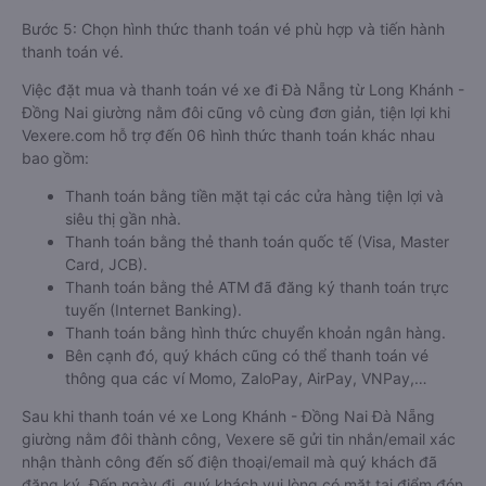
Bước 5: Chọn hình thức thanh toán vé phù hợp và tiến hành
thanh toán vé.
Việc đặt mua và thanh toán vé xe đi Đà Nẵng từ Long Khánh -
Đồng Nai giường nằm đôi cũng vô cùng đơn giản, tiện lợi khi
Vexere.com hỗ trợ đến 06 hình thức thanh toán khác nhau
bao gồm:
Thanh toán bằng tiền mặt tại các cửa hàng tiện lợi và
siêu thị gần nhà.
Thanh toán bằng thẻ thanh toán quốc tế (Visa, Master
Card, JCB).
Thanh toán bằng thẻ ATM đã đăng ký thanh toán trực
tuyến (Internet Banking).
Thanh toán bằng hình thức chuyển khoản ngân hàng.
Bên cạnh đó, quý khách cũng có thể thanh toán vé
thông qua các ví Momo, ZaloPay, AirPay, VNPay,…
Sau khi thanh toán vé xe Long Khánh - Đồng Nai Đà Nẵng
giường nằm đôi thành công, Vexere sẽ gửi tin nhắn/email xác
nhận thành công đến số điện thoại/email mà quý khách đã
đăng ký. Đến ngày đi, quý khách vui lòng có mặt tại điểm đón