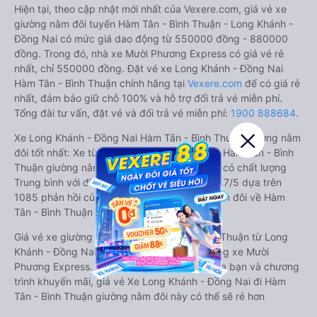
Hiện tại, theo cập nhật mới nhất của Vexere.com, giá vé xe
giường nằm đôi tuyến Hàm Tân - Bình Thuận - Long Khánh -
Đồng Nai có mức giá dao động từ 550000 đồng - 880000
đồng. Trong đó, nhà xe Mười Phương Express có giá vé rẻ
nhất, chỉ 550000 đồng. Đặt vé xe Long Khánh - Đồng Nai
Hàm Tân - Bình Thuận chính hãng tại
Vexere.com
để có giá rẻ
nhất, đảm bảo giữ chỗ 100% và hỗ trợ đổi trả vé miễn phí.
Tổng đài tư vấn, đặt vé và đổi trả vé miễn phí:
1900 888684
.
Xe Long Khánh - Đồng Nai Hàm Tân - Bình Thuận giường nằm
đôi tốt nhất: Xe từ Long Khánh - Đồng Nai đi Hàm Tân - Bình
Thuận giường nằm đôi được đánh giá chung có chất lượng
Trung bình với điểm đánh giá trung bình từ 3.7/5 dựa trên
1085 phản hồi của hành khách Xe giường nằm đôi về Hàm
Tân - Bình Thuận từ Long Khánh - Đồng Nai.
Giá vé xe giường nằm đôi đi Hàm Tân - Bình Thuận từ Long
Khánh - Đồng Nai rẻ nhất là 550000 của hãng xe Mười
Phương Express. Tùy thuộc vào vị trí ngồi của bạn và chương
trình khuyến mãi, giá vé Xe Long Khánh - Đồng Nai đi Hàm
Tân - Bình Thuận giường nằm đôi này có thể sẽ rẻ hơn