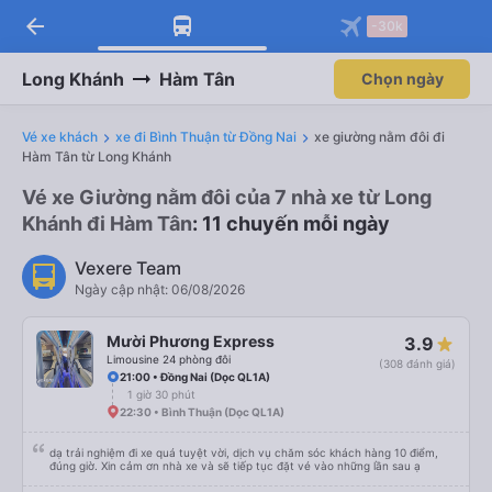
arrow_back
-30k
Long Khánh
Hàm Tân
Chọn ngày
Vé xe khách
xe đi Bình Thuận từ Đồng Nai
xe giường nằm đôi đi
Hàm Tân từ Long Khánh
Vé xe Giường nằm đôi của 7 nhà xe từ Long
Khánh đi Hàm Tân
: 11 chuyến mỗi ngày
Vexere Team
Ngày cập nhật: 06/08/2026
Mười Phương Express
3.9
Limousine 24 phòng đôi
(308 đánh giá)
21:00 • Đồng Nai (Dọc QL1A)
1 giờ 30 phút
22:30 • Bình Thuận (Dọc QL1A)
dạ trải nghiệm đi xe quá tuyệt vời, dịch vụ chăm sóc khách hàng 10 điểm,
đúng giờ. Xin cảm ơn nhà xe và sẽ tiếp tục đặt vé vào những lần sau ạ