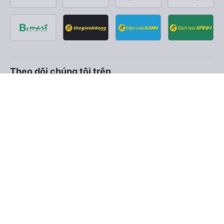
Theo dõi chúng tôi trên
Facebook
Tiktok
Youtube
Công ty TNHH Thương Mại Dịch Vụ Vexere
Địa chỉ đăng ký kinh doanh: 8C Chữ Đồng Tử, Phường Tân
Sơn Nhất, TP. Hồ Chí Minh, Việt Nam
Địa chỉ
:
Lầu 2, toà nhà H3 Circo Hoàng Diệu, 384 Hoàng Diệu,
Phường Khánh Hội, TP Hồ Chí Minh, Việt Nam
Tầng 3, toà nhà 101 Láng Hạ, 101 Láng Hạ, Phường Láng, TP.
Hà Nội, Việt Nam
Giấy chứng nhận ĐKKD số 0315133726 do Sở KH và ĐT TP.
Hồ Chí Minh cấp lần đầu ngày 27/6/2018
Bản quyền © 2025 thuộc về Vexere.com