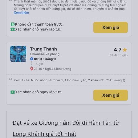
Thành thật mà nói, tôi đã đọc các đánh giá trước đó và chúng tôi hơi lo lắng.
Nhưng đó là chuyến đi xe buýt tuyệt vời nhất mà chúng tôi từng trải nghiệm.
Xe buýt khởi hành và đến đúng giờ, tài xế thân thiện, chuyến đi khá ổn (mặc
dù vẫn hơi xóc, nhưng đó là đặc trưng của Việt Nam ^^), và chỗ ngồi thoải
Xem thêm
mái. Chúng tôi thực sự rất hài lòng.
Không cần thanh toán trước
Xem giá
Xác nhận chỗ ngay lập tức
Trung Thành
4.7
Limousine 24 phòng
(31 đánh giá)
18:10 • Cổng 11
5 giờ
23:10 • Ngã 4 Liên Hương
Kèm 1 chai Nước uống Number 1, 1 lon nước yến, 2 khăn ướt. Chất lượng 👌
Xác nhận chỗ ngay lập tức
Xem giá
Đặt vé xe Giường nằm đôi đi Hàm Tân từ
Long Khánh giá tốt nhất