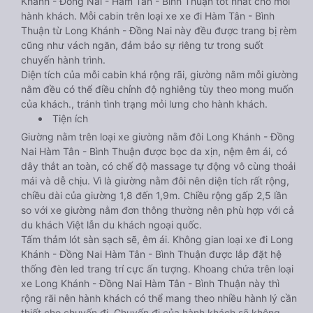
Khánh - Đồng Nai - Hàm Tân - Bình Thuận tốt nhất cho mỗi
hành khách. Mỗi cabin trên loại xe xe đi Hàm Tân - Bình
Thuận từ Long Khánh - Đồng Nai này đều được trang bị rèm
cũng như vách ngăn, đảm bảo sự riêng tư trong suốt
chuyến hành trình.
Diện tích của mỗi cabin khá rộng rãi, giường nằm mỗi giường
nằm đều có thể điều chỉnh độ nghiêng tùy theo mong muốn
của khách., tránh tình trạng mỏi lưng cho hành khách.
Tiện ích
Giường nằm trên loại xe giường nằm đôi Long Khánh - Đồng
Nai Hàm Tân - Bình Thuận được bọc da xịn, nệm êm ái, có
dây thắt an toàn, có chế độ massage tự động vô cùng thoải
mái và dễ chịu. Vì là giường nằm đôi nên diện tích rất rộng,
chiều dài của giường 1,8 đến 1,9m. Chiều rộng gấp 2,5 lần
so với xe giường nằm đơn thông thường nên phù hợp với cả
du khách Việt lẫn du khách ngoại quốc.
Tấm thảm lót sàn sạch sẽ, êm ái. Không gian loại xe đi Long
Khánh - Đồng Nai Hàm Tân - Bình Thuận được lắp đặt hệ
thống đèn led trang trí cực ấn tượng. Khoang chứa trên loại
xe Long Khánh - Đồng Nai Hàm Tân - Bình Thuận này thì
rộng rãi nên hành khách có thể mang theo nhiều hành lý cần
thiết cho chuyến đi. Chuyến đi của hành khách sẽ không