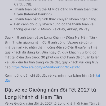
Card, JCB).
Thanh toán bằng thẻ ATM đã đăng ký thanh toán trực
tuyến (Internet Banking).
Thanh toán bằng hình thức chuyển khoản ngân hàng.
Bên cạnh đó, quý khách cũng có thể thanh toán vé
thông qua các ví Momo, ZaloPay, AirPay, VNPay,…
Sau khi thanh toán vé xe Long Khánh - Đồng Nai Hàm Tân -
Bình Thuận giường nằm đôi thành công, Vexere sẽ gửi tin
nhắn/email xác nhận thành công đến số điện thoại/email mà
quý khách đã đăng ký. Đến ngày đi, quý khách vui lòng có
mặt tại điểm đón trước 30 phút giờ khởi hành để chuẩn bị lên
xe. Để kiểm tra tình trạng vé đã đặt, quý khách vui lòng truy
cập
https://vexere.com/vi-VN/booking/ticketinfo
Xem hướng dẫn chi tiết đặt vé xe, minh họa bằng hình ảnh
tại
đây
.
Đặt vé xe Giường nằm đôi Tết 2027 từ
Long Khánh đi Hàm Tân
Vé xe Giường nằm đôi tết 2027 từ Long Khánh đi Hàm Tân vẫn