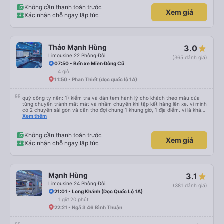
Không cần thanh toán trước
Xem giá
Xác nhận chỗ ngay lập tức
Thảo Mạnh Hùng
3.0
Limousine 22 Phòng Đôi
(365 đánh giá)
07:50 • Bến xe Miền Đông Cũ
4 giờ
11:50 • Phan Thiết (dọc quốc lộ 1A)
quý công ty nên: 1) kiểm tra và dán tem hành lý cho khách theo màu của
từng chuyến tránh mất mát và nhầm chuyến khi tập kết hàng lên xe. vì mình
có 2 chuyến sài gòn và cần thơ đợi chung 1 khung giờ, 1 địa điểm. vì là khách
thân thiết của quý công ty nên rất hài lòng và tin tưởng. tuy nhiên rất mong
Xem thêm
muốn đội ngũ nhân viên anh chị em nhà xe cùng nhau cải thiện ngày một
phát triển. 2) đồng nhất về cách giao tiếp và CSKH nhẹ nhàng, chu đáo nữa
thì chắc chắn quy công ty là nhà xe được yêu thích và lựa chọn số 1 quy
Không cần thanh toán trước
Xem giá
nhơn. rất cảm ơn quý anh chị em cty cũng như chị Thảo đã lắng nghe và
Xác nhận chỗ ngay lập tức
tiếp nhận. " khách hàng thân thiết nhiều năm của nhà xe từ thời sinh viên"
Mạnh Hùng
3.1
Limousine 24 Phòng Đôi
(381 đánh giá)
21:01 • Long Khánh (Dọc Quốc Lộ 1A)
1 giờ 20 phút
22:21 • Ngã 3 46 Bình Thuận