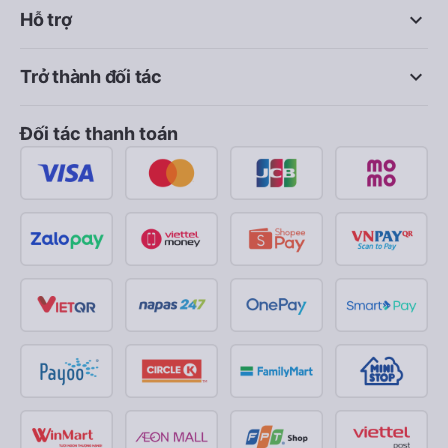
keyboard_arrow_down
Hỗ trợ
keyboard_arrow_down
Trở thành đối tác
Đối tác thanh toán