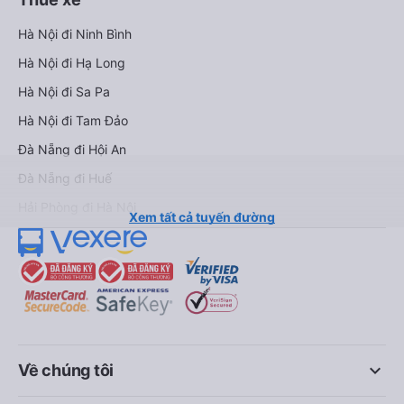
Hà Nội đi Ninh Bình
Hà Nội đi Hạ Long
Hà Nội đi Sa Pa
Hà Nội đi Tam Đảo
Đà Nẵng đi Hội An
Đà Nẵng đi Huế
Hải Phòng đi Hà Nội
Xem tất cả tuyến đường
keyboard_arrow_down
Về chúng tôi