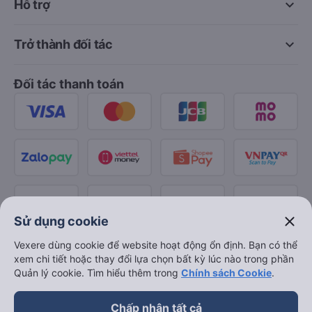
keyboard_arrow_down
Hỗ trợ
keyboard_arrow_down
Trở thành đối tác
Đối tác thanh toán
close
Sử dụng cookie
Vexere dùng cookie để website hoạt động ổn định. Bạn có thể
xem chi tiết hoặc thay đổi lựa chọn bất kỳ lúc nào trong phần
Quản lý cookie. Tìm hiểu thêm trong
Chính sách Cookie
.
Chấp nhận tất cả