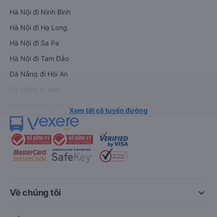
Hà Nội đi Ninh Bình
Hà Nội đi Hạ Long
Hà Nội đi Sa Pa
Hà Nội đi Tam Đảo
Đà Nẵng đi Hội An
Đà Nẵng đi Huế
Hải Phòng đi Hà Nội
Xem tất cả tuyến đường
keyboard_arrow_down
Về chúng tôi