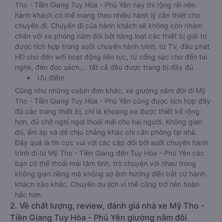
Tho - Tiền Giang Tuy Hòa - Phú Yên này thì rộng rãi nên
hành khách có thể mang theo nhiều hành lý cần thiết cho
chuyến đi. Chuyến đi của hành khách sẽ không còn nhàm
chán với xe phòng nằm đôi bởi hàng loạt các thiết bị giải trí
được tích hợp trong suốt chuyến hành trình, từ TV, đầu phát
HD cho đến wifi hoạt động liên tục, từ cổng sạc cho đến tai
nghe, đèn đọc sách,… tất cả đều được trang bị đầy đủ.
Ưu điểm
Cũng như những cabin đơn khác, xe giường nằm đôi đi Mỹ
Tho - Tiền Giang Tuy Hòa - Phú Yên cũng được tích hợp đầy
đủ các trang thiết bị, chỉ là khoang xe được thiết kế rộng
hơn, đủ chỗ nghỉ ngơi thoải mái cho hai người. Không gian
đó, ấm áp và dễ chịu chẳng khác chi căn phòng tại nhà.
Đây quả là tin cực vui với các cặp đôi bởi suốt chuyến hành
trình đi từ Mỹ Tho - Tiền Giang đến Tuy Hòa - Phú Yên các
bạn có thể thoải mái tâm tình, trò chuyện với nhau trong
không gian riêng mà không sợ ảnh hưởng đến bất cứ hành
khách nào khác. Chuyến du lịch vì thế cũng trở nên hoàn
hảo hơn.
2. Về chất lượng, review, đánh giá nhà xe Mỹ Tho -
Tiền Giang Tuy Hòa - Phú Yên giường nằm đôi