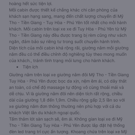
hoàng hết sức tiện lợi.
Mỗi cabin được thiết kế chẳng khác chi căn phòng của
khách sạn hạng sang, mang đến chất lượng chuyến đi Mỹ
Tho - Tiền Giang - Tuy Hòa - Phú Yên tốt nhất cho mỗi hành
khách. Mỗi cabin trên loại xe xe đi Tuy Hòa - Phú Yên từ Mỹ
Tho - Tiền Giang này đều được trang bị rèm cũng như vách
ngăn, đảm bảo sự riêng tư trong suốt chuyến hành trình.
Diện tích của mỗi cabin khá rộng rãi, giường nằm mỗi giường
nằm đều có thể điều chỉnh độ nghiêng tùy theo mong muốn
của khách., tránh tình trạng mỏi lưng cho hành khách.
Tiện ích
Giường nằm trên loại xe giường nằm đôi Mỹ Tho - Tiền Giang
Tuy Hòa - Phú Yên được bọc da xịn, nệm êm ái, có dây thắt
an toàn, có chế độ massage tự động vô cùng thoải mái và
dễ chịu. Vì là giường nằm đôi nên diện tích rất rộng, chiều
dài của giường 1,8 đến 1,9m. Chiều rộng gấp 2,5 lần so với
xe giường nằm đơn thông thường nên phù hợp với cả du
khách Việt lẫn du khách ngoại quốc.
Tấm thảm lót sàn sạch sẽ, êm ái. Không gian loại xe đi Mỹ
Tho - Tiền Giang Tuy Hòa - Phú Yên được lắp đặt hệ thống
đèn led trang trí cực ấn tượng. Khoang chứa trên loại xe Mỹ