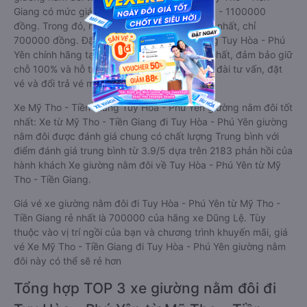
Giang có mức giá dao động từ 700000 đồng - 1100000
đồng. Trong đó, nhà xe Dũng Lệ có giá vé rẻ nhất, chỉ
700000 đồng. Đặt vé xe Mỹ Tho - Tiền Giang Tuy Hòa - Phú
Yên chính hãng tại
Vexere.com
để có giá rẻ nhất, đảm bảo giữ
chỗ 100% và hỗ trợ đổi trả vé miễn phí. Tổng đài tư vấn, đặt
vé và đổi trả vé miễn phí:
1900 888684
.
Xe Mỹ Tho - Tiền Giang Tuy Hòa - Phú Yên giường nằm đôi tốt
nhất: Xe từ Mỹ Tho - Tiền Giang đi Tuy Hòa - Phú Yên giường
nằm đôi được đánh giá chung có chất lượng Trung bình với
điểm đánh giá trung bình từ 3.9/5 dựa trên 2183 phản hồi của
hành khách Xe giường nằm đôi về Tuy Hòa - Phú Yên từ Mỹ
Tho - Tiền Giang.
Giá vé xe giường nằm đôi đi Tuy Hòa - Phú Yên từ Mỹ Tho -
Tiền Giang rẻ nhất là 700000 của hãng xe Dũng Lệ. Tùy
thuộc vào vị trí ngồi của bạn và chương trình khuyến mãi, giá
vé Xe Mỹ Tho - Tiền Giang đi Tuy Hòa - Phú Yên giường nằm
đôi này có thể sẽ rẻ hơn
Tổng hợp TOP 3 xe giường nằm đôi đi