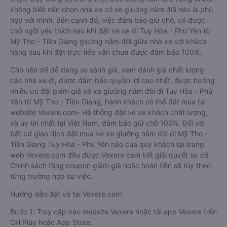
không biết nên chọn nhà xe có xe giường nằm đôi nào là phù
hợp với mình. Bên cạnh đó, việc đảm bảo giữ chỗ, có được
chỗ ngồi yêu thích sau khi đặt vé xe đi Tuy Hòa - Phú Yên từ
Mỹ Tho - Tiền Giang giường nằm đôi giữa nhà xe với khách
hàng sau khi đặt trực tiếp vẫn chưa được đảm bảo 100%.
Cho nên để dễ dàng so sánh giá, xem đánh giá chất lượng
các nhà xe đi, được đảm bảo quyền lợi cao nhất, được hưởng
nhiều ưu đãi giảm giá vé xe giường nằm đôi đi Tuy Hòa - Phú
Yên từ Mỹ Tho - Tiền Giang, hành khách có thể đặt mua tại
website Vexere.com- Hệ thống đặt vé xe khách chất lượng,
và uy tín nhất tại Việt Nam, đảm bảo giữ chỗ 100%. Đối với
bất cứ giao dịch đặt mua vé xe giường nằm đôi đi Mỹ Tho -
Tiền Giang Tuy Hòa - Phú Yên nào của quý khách tại trang
web Vexere.com đều được Vexere cam kết giải quyết sự cố.
Chính sách tặng coupon giảm giá hoặc hoàn tiền sẽ tùy theo
từng trường hợp sự việc.
Hướng dẫn đặt vé tại Vexere.com:
Bước 1: Truy cập vào website Vexere hoặc tải app Vexere trên
CH Play hoặc App Store.