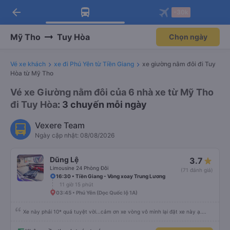
arrow_back
Tải app Vexere ngay!
Tải app Vexere
-30k
Mở app
Mở app
Nhận ưu đãi thành viên độc
-30k/ghế khi đặt vé máy bay qua
quyền
app
Mỹ Tho
Tuy Hòa
Chọn ngày
Vé xe khách
xe đi Phú Yên từ Tiền Giang
xe giường nằm đôi đi Tuy
Hòa từ Mỹ Tho
Vé xe Giường nằm đôi của 6 nhà xe từ Mỹ Tho
đi Tuy Hòa
: 3 chuyến mỗi ngày
Vexere Team
Ngày cập nhật: 08/08/2026
Dũng Lệ
3.7
Limousine 24 Phòng Đôi
(71 đánh giá)
16:30 • Tiền Giang - Vòng xoay Trung Lương
11 giờ 15 phút
03:45 • Phú Yên (Dọc Quốc lộ 1A)
Xe này phải 10* quá tuyệt vời...cảm ơn xe vòng vô mình lại đặt xe này ạ....