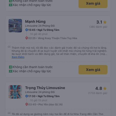
Không cần thanh toán trước
Xem giá
Xác nhận chỗ ngay lập tức
Mạnh Hùng
3.1
Limousine 24 Phòng Đôi
(380 đánh giá)
15:45 • Ngã Tư Đồng Tâm
10 giờ 40 phút
02:25 • Vòng Xoay Thuận Thảo Tuy Hòa
Thành thật mà nói, tôi đã đọc các đánh giá trước đó và chúng tôi hơi lo lắng.
Nhưng đó là chuyến đi xe buýt tuyệt vời nhất mà chúng tôi từng trải nghiệm.
Xe buýt khởi hành và đến đúng giờ, tài xế thân thiện, chuyến đi khá ổn (mặc
dù vẫn hơi xóc, nhưng đó là đặc trưng của Việt Nam ^^), và chỗ ngồi thoải
Xem thêm
mái. Chúng tôi thực sự rất hài lòng.
Không cần thanh toán trước
Xem giá
Xác nhận chỗ ngay lập tức
Trọng Thủy Limousine
4.8
Limousine 24 phòng Đôi
(1733 đánh giá)
17:30 • Ngã Tư Đồng Tâm
10 giờ 15 phút
03:45 • Phú Yên (dọc QL1A)
Tôi đã sử dụng xe giường nằm này hai lần để đi từ Nha Trang đến Cần Thơ.