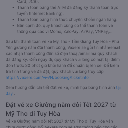
Card, JCB).
Thanh toán bằng thẻ ATM đã đăng ký thanh toán trực
tuyến (Internet Banking).
Thanh toán bằng hình thức chuyển khoản ngân hàng.
Bên cạnh đó, quý khách cũng có thể thanh toán vé
thông qua các ví Momo, ZaloPay, AirPay, VNPay,…
Sau khi thanh toán vé xe Mỹ Tho - Tiền Giang Tuy Hòa - Phú
Yên giường nằm đôi thành công, Vexere sẽ gửi tin nhắn/email
xác nhận thành công đến số điện thoại/email mà quý khách
đã đăng ký. Đến ngày đi, quý khách vui lòng có mặt tại điểm
đón trước 30 phút giờ khởi hành để chuẩn bị lên xe. Để kiểm
tra tình trạng vé đã đặt, quý khách vui lòng truy cập
https://vexere.com/vi-VN/booking/ticketinfo
Xem hướng dẫn chi tiết đặt vé xe, minh họa bằng hình ảnh
tại
đây
.
Đặt vé xe Giường nằm đôi Tết 2027 từ
Mỹ Tho đi Tuy Hòa
Vé xe Giường nằm đôi tết 2027 từ Mỹ Tho đi Tuy Hòa vẫn
chưa được công bố. Vexere.com sẽ sớm thông báo cho các