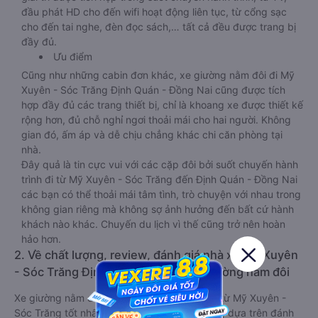
đầu phát HD cho đến wifi hoạt động liên tục, từ cổng sạc
cho đến tai nghe, đèn đọc sách,… tất cả đều được trang bị
đầy đủ.
Ưu điểm
Cũng như những cabin đơn khác, xe giường nằm đôi đi Mỹ
Xuyên - Sóc Trăng Định Quán - Đồng Nai cũng được tích
hợp đầy đủ các trang thiết bị, chỉ là khoang xe được thiết kế
rộng hơn, đủ chỗ nghỉ ngơi thoải mái cho hai người. Không
gian đó, ấm áp và dễ chịu chẳng khác chi căn phòng tại
nhà.
Đây quả là tin cực vui với các cặp đôi bởi suốt chuyến hành
trình đi từ Mỹ Xuyên - Sóc Trăng đến Định Quán - Đồng Nai
các bạn có thể thoải mái tâm tình, trò chuyện với nhau trong
không gian riêng mà không sợ ảnh hưởng đến bất cứ hành
khách nào khác. Chuyến du lịch vì thế cũng trở nên hoàn
hảo hơn.
2. Về chất lượng, review, đánh giá nhà xe Mỹ Xuyên
- Sóc Trăng Định Quán - Đồng Nai giường nằm đôi
Xe giường nằm đôi đi Định Quán - Đồng Nai từ Mỹ Xuyên -
Sóc Trăng tốt nhất được phân loại chất lượng dựa trên đánh