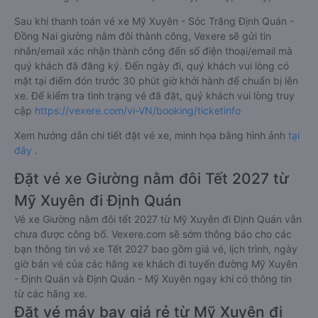
Sau khi thanh toán vé xe Mỹ Xuyên - Sóc Trăng Định Quán -
Đồng Nai giường nằm đôi thành công, Vexere sẽ gửi tin
nhắn/email xác nhận thành công đến số điện thoại/email mà
quý khách đã đăng ký. Đến ngày đi, quý khách vui lòng có
mặt tại điểm đón trước 30 phút giờ khởi hành để chuẩn bị lên
xe. Để kiểm tra tình trạng vé đã đặt, quý khách vui lòng truy
cập
https://vexere.com/vi-VN/booking/ticketinfo
Xem hướng dẫn chi tiết đặt vé xe, minh họa bằng hình ảnh
tại
đây
.
Đặt vé xe Giường nằm đôi Tết 2027 từ
Mỹ Xuyên đi Định Quán
Vé xe Giường nằm đôi tết 2027 từ Mỹ Xuyên đi Định Quán vẫn
chưa được công bố. Vexere.com sẽ sớm thông báo cho các
bạn thông tin vé xe Tết 2027 bao gồm giá vé, lịch trình, ngày
giờ bán vé của các hãng xe khách đi tuyến đường Mỹ Xuyên
- Định Quán và Định Quán - Mỹ Xuyên ngay khi có thông tin
từ các hãng xe.
Đặt vé máy bay giá rẻ từ Mỹ Xuyên đi