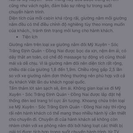
cũng như vách ngăn, đảm bảo sự riêng tư trong suốt
chuyến hành trình.
Diện tích của mỗi cabin khá rộng rãi, giường nằm mỗi giường
nằm đều có thể điều chỉnh độ nghiêng tùy theo mong muốn
của khách., tránh tình trạng mỏi lưng cho hành khách.
Tiện ích
Giường nằm trên loại xe giường nằm đôi Mỹ Xuyên - Sóc
Trăng Định Quán - Đồng Nai được bọc da xịn, nệm êm ái, có
dây thắt an toàn, có chế độ massage tự động vô cùng thoải
mái và dễ chịu. Vì là giường nằm đôi nên diện tích rất rộng,
chiều dài của giường 1,8 đến 1,9m. Chiều rộng gấp 2,5 lần
so với xe giường nằm đơn thông thường nên phù hợp với cả
du khách Việt lẫn du khách ngoại quốc.
Tấm thảm lót sàn sạch sẽ, êm ái. Không gian loại xe đi Mỹ
Xuyên - Sóc Trăng Định Quán - Đồng Nai được lắp đặt hệ
thống đèn led trang trí cực ấn tượng. Khoang chứa trên loại
xe Mỹ Xuyên - Sóc Trăng Định Quán - Đồng Nai này thì rộng
rãi nên hành khách có thể mang theo nhiều hành lý cần thiết
cho chuyến đi. Chuyến đi của hành khách sẽ không còn
nhàm chán với xe phòng nằm đôi bởi hàng loạt các thiết bị
giải trí được tích hợp trong suốt chuyến hành trình, từ TV,