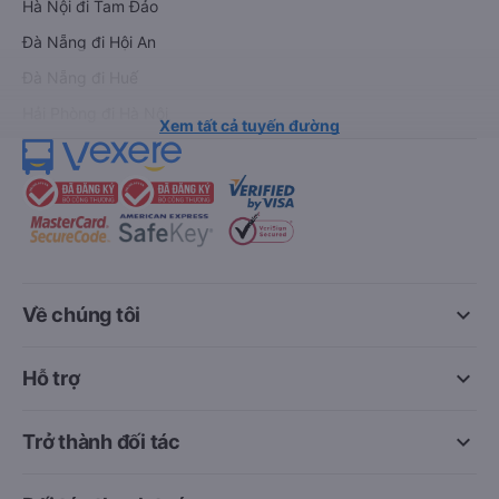
Hà Nội đi Tam Đảo
Đà Nẵng đi Hội An
Đà Nẵng đi Huế
Hải Phòng đi Hà Nội
Xem tất cả tuyến đường
keyboard_arrow_down
Về chúng tôi
keyboard_arrow_down
Hỗ trợ
keyboard_arrow_down
Trở thành đối tác