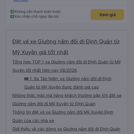
lần đầu tiên đi xe giường nằm với hai đứa trẻ nhỏ khá thú vị. Chúng tôi không
Xem thêm
chắc chắn khi nào xe sẽ dừng lại để nghỉ hoặc ăn uống. Tôi rất ngạc nhiên
khi xe dừng lại lúc nửa đêm ở Cần Thơ và mọi người xuống xe ăn. Khi đến
điểm dừng, họ đánh thức chúng tôi dậy và đảm bảo chúng tôi đã sẵn sàng.
Không cần thanh toán trước
Xem giá
Nhìn chung, đó là một trải nghiệm tốt. Mỗi giường đều có gối và chăn, và đủ
Xác nhận chỗ ngay lập tức
chỗ cho 1 người lớn và 1 trẻ em nằm thoải mái.
Đặt vé xe Giường nằm đôi đi Định Quán từ
Mỹ Xuyên giá tốt nhất
Tổng hợp TOP 1 xe Giường nằm đôi đi Định Quán từ Mỹ
Xuyên tốt nhất hiện nay 08/2026
🚌 1. Xe Tân Niên: xe Giường nằm đôi đi Định
Quán từ Mỹ Xuyên được đánh giá cao
Những thắc mắc mà hàng khách thường gặp khi đặt xe
Giường nằm đôi đi Mỹ Xuyên từ Định Quán
Thông tin đặt vé xe Giường nằm đôi Mỹ Xuyên Định
Quán của các nhà xe
Giới thiệu về các dòng xe Giường nằm đôi đi Định Quán