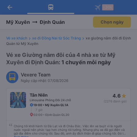
arrow_back
Tải app Vexere ngay!
Tải app Vexere
-30k
Mở app
Mở app
Nhận ưu đãi thành viên độc
-30k/ghế khi đặt vé máy bay qua
quyền
app
Mỹ Xuyên
Định Quán
Chọn ngày
Vé xe khách
xe đi Đồng Nai từ Sóc Trăng
xe giường nằm đôi đi Định
Quán từ Mỹ Xuyên
Vé xe Giường nằm đôi của 4 nhà xe từ Mỹ
Xuyên đi Định Quán
: 1 chuyến mỗi ngày
Vexere Team
Ngày cập nhật: 07/08/2026
Tân Niên
4.6
Limousine Phòng Đôi 24 chỗ
(2276 đánh giá)
19:00 • Mỹ Xuyên QL1A
7 giờ
02:00 • Định Quán QL20
Chúng tôi khởi hành từ Đà Lạt và đi Châu Đức. Việc lên xe buýt vì là người
nước ngoài nên phức tạp hơn chúng tôi tưởng. Nhưng phụ xe đã gọi điện và
gửi địa điểm cho chúng tôi. Sau đó, anh ấy đích thân đi giúp chúng tôi. Đó là