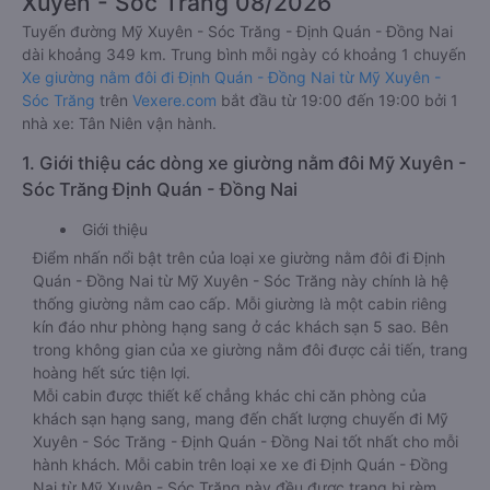
Xuyên - Sóc Trăng 08/2026
Tuyến đường Mỹ Xuyên - Sóc Trăng - Định Quán - Đồng Nai
dài khoảng 349 km. Trung bình mỗi ngày có khoảng 1 chuyến
Xe giường nằm đôi đi Định Quán - Đồng Nai từ Mỹ Xuyên -
Sóc Trăng
trên
Vexere.com
bắt đầu từ 19:00 đến 19:00 bởi 1
nhà xe: Tân Niên vận hành.
1. Giới thiệu các dòng xe giường nằm đôi Mỹ Xuyên -
Sóc Trăng Định Quán - Đồng Nai
Giới thiệu
Điểm nhấn nổi bật trên của loại xe giường nằm đôi đi Định
Quán - Đồng Nai từ Mỹ Xuyên - Sóc Trăng này chính là hệ
thống giường nằm cao cấp. Mỗi giường là một cabin riêng
kín đáo như phòng hạng sang ở các khách sạn 5 sao. Bên
trong không gian của xe giường nằm đôi được cải tiến, trang
hoàng hết sức tiện lợi.
Mỗi cabin được thiết kế chẳng khác chi căn phòng của
khách sạn hạng sang, mang đến chất lượng chuyến đi Mỹ
Xuyên - Sóc Trăng - Định Quán - Đồng Nai tốt nhất cho mỗi
hành khách. Mỗi cabin trên loại xe xe đi Định Quán - Đồng
Nai từ Mỹ Xuyên - Sóc Trăng này đều được trang bị rèm