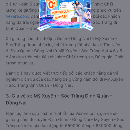
giá từ 1 đến 5 của khách hàng với các tiêu chí như: Chất
lượng xe giường nằm đôi, Đúng giờ, Chất lượng phục vụ trên
Vexere.com
. Đánh giá này được viết trực tiếp bởi các khách
hàng đã trải nghiệm các hãng Xe Mỹ Xuyên - Sóc Trăng đi
Định Quán - Đồng Nai.
Xe giường nằm đôi đi Định Quán - Đồng Nai từ Mỹ Xuyên -
Sóc Trăng được phân loại chất lượng tốt nhất là xe Tân Niên
đi Định Quán - Đồng Nai từ Mỹ Xuyên - Sóc Trăng đạt 4.6 / 5
điểm dựa trên các tiêu chí như: Chất lượng xe, Đúng giờ, Chất
lượng phục vụ.
Đánh giá này được viết trực tiếp bởi các khách hàng đã trải
nghiệm dịch vụ của các hãng xe giường nằm đôi đi Mỹ Xuyên
- Sóc Trăng Định Quán - Đồng Nai .
3. Giá vé xe Mỹ Xuyên - Sóc Trăng Định Quán -
Đồng Nai
Hiện tại, theo cập nhật mới nhất của Vexere.com, giá vé xe
giường nằm đôi tuyến Định Quán - Đồng Nai - Mỹ Xuyên - Sóc
Trăng có mức giá dao động từ 650000 đồng - 650000 đồng.