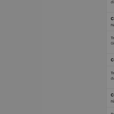
đ
C
n
Tr
G
C
Tr
đ
C
n