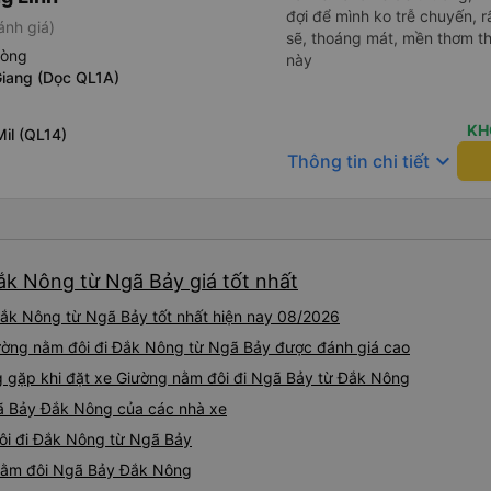
đợi để mình ko trễ chuyến, r
ánh giá)
sẽ, thoáng mát, mền thơm th
hòng
này
Giang (Dọc QL1A)
KH
il (QL14)
keyboard_arrow_down
Thông tin chi tiết
ắk Nông từ Ngã Bảy giá tốt nhất
ắk Nông từ Ngã Bảy tốt nhất hiện nay 08/2026
iường nằm đôi đi Đắk Nông từ Ngã Bảy được đánh giá cao
gặp khi đặt xe Giường nằm đôi đi Ngã Bảy từ Đắk Nông
gã Bảy Đắk Nông của các nhà xe
đôi đi Đắk Nông từ Ngã Bảy
g nằm đôi Ngã Bảy Đắk Nông