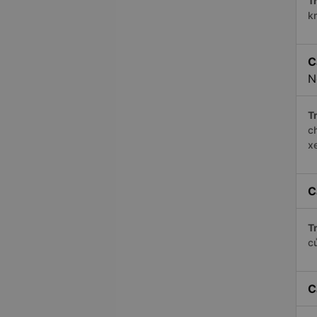
Tr
k
C
N
Tr
c
x
C
Tr
c
C