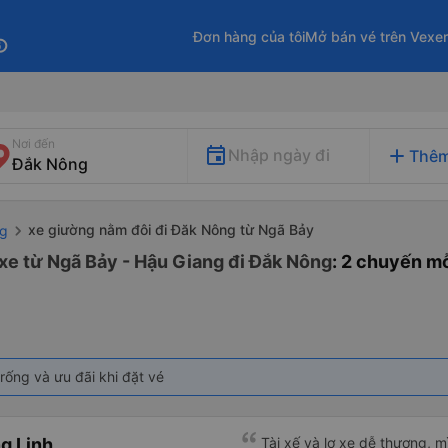
Đơn hàng của tôi
Mở bán vé trên Vexe
fo
Nơi đến
add
Nhập ngày đi
Thêm
xe giường nằm đôi đi Đăk Nông từ Ngã Bảy
ng
xe từ Ngã Bảy - Hậu Giang đi Đắk Nông
: 2 chuyến m
rống và ưu đãi khi đặt vé
g Linh
Tài xế và lơ xe dễ thương, 