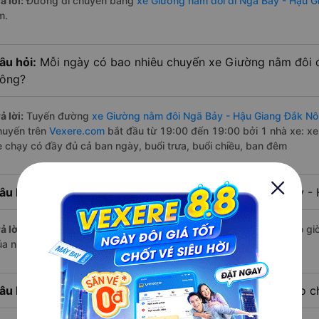
ả lời:
Đường di chuyển bằng
xe Giường nằm đôi đi Ngã Bảy - Hậu 
m.
âu hỏi:
Mỗi ngày có bao nhiêu chuyến xe Giường nằm đôi 
ông?
ả lời:
Tuyến đường
xe Giường nằm đôi Ngã Bảy - Hậu Giang Đắk N
huyến trên
Vexere.com
bắt đầu từ 19:00 đến 19:00 bởi 1 nhà xe: x
e chạy có đầy đủ cả ban ngày, buổi trưa, buổi chiều, ban đêm
âu hỏi:
Nhà xe Giường nằm đôi đi Đắk Nông từ Ngã Bảy - 
ả lời:
Chuyến
Giường nằm đôi Ngã Bảy - Hậu Giang Đắk Nông
có giờ
ủa nhà xe Phương Hồng Linh.
âu hỏi:
Nhà xe đi Đắk Nông từ Ngã Bảy - Hậu Giang nào ch