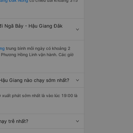
Giang Đắk Nông
có chiều dài khoảng 315
đi Ngã Bảy - Hậu Giang Đắk
ông
trung bình mỗi ngày có khoảng 2
e Phương Hồng Linh vận hành. Các giờ
Hậu Giang nào chạy sớm nhất?
 xuất phát sớm nhất là vào lúc 19:00 là
ạy trễ nhất?