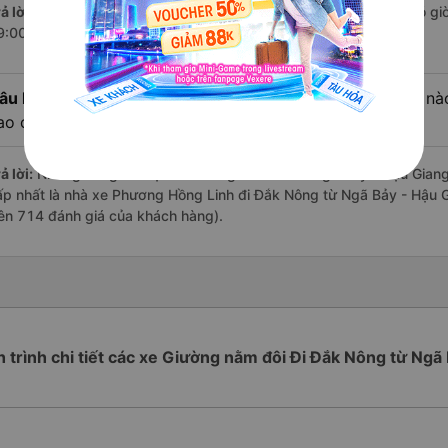
ả lời:
Chuyến
Giường nằm đôi Ngã Bảy - Hậu Giang Đắk Nông
có giờ
9:00 là của nhà xe Phương Hồng Linh.
âu hỏi:
Review xe đi Đắk Nông từ Ngã Bảy - Hậu Giang nào 
ao cấp nhất?
ả lời:
Những hãng có loại xe Giường nằm đôi đi Ngã Bảy - Hậu Giang
ấp nhất là nhà xe Phương Hồng Linh đi Đắk Nông từ Ngã Bảy - Hậu G
rên 714 đánh giá của khách hàng).
h trình chi tiết các xe Giường nằm đôi Đi Đắk Nông từ Ngã