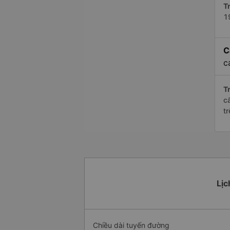
Tr
1
C
c
Tr
c
t
Lịc
Chiều dài tuyến đường