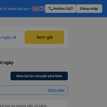
help_outline
phone
Hotline 24/7
Đăng nhập
re
Trở thành đối tác
arrow_drop_down
Xem giá
 ngày về
ỗi ngày
Xem bộ lọc chuyến phổ biến
Chọn ngày
mình kẹt xe nhưng vẫn cố gắng