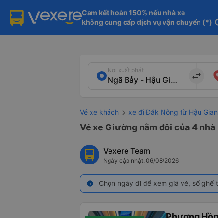
Cam kết hoàn 150% nếu nhà xe

không cung cấp dịch vụ vận chuyển (*)
in
Nơi xuất phát
import_export
Vé xe khách
xe đi Đăk Nông từ Hậu Gia
Vé xe Giường nằm đôi của 4 nhà 
Vexere Team
Ngày cập nhật: 06/08/2026
Chọn ngày đi để xem giá vé, số ghế t
info
Phương Hồn