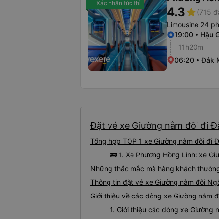
Xác nhận tức thì
4.3
star
(715 đ
Limousine 24 p
19:00 • Hậu 
11h20m
06:20 • Đắk M
Đặt vé xe Giường nằm đôi đi Đ
Tổng hợp TOP 1 xe Giường nằm đôi đi Đ
🚌 1. Xe Phương Hồng Linh: xe G
Những thắc mắc mà hàng khách thường 
Thông tin đặt vé xe Giường nằm đôi N
Giới thiệu về các dòng xe Giường nằm 
1. Giới thiệu các dòng xe Giườn