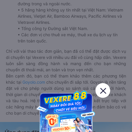
đường trong và ngoài nước.
• 5 hãng hàng không uy tín nhất tại Việt Nam: Vietnam
Airlines, Vietjet Air, Bamboo Airways, Pacific Airlines và
Vietravel Airlines.
• Tổng công ty Đường sắt Việt Nam.
• Các đơn vị cho thuê xe máy, thuê xe du lịch uy tín
trên toàn quốc.
Chỉ với vài thao tác đơn giản, bạn đã có thể đặt được dịch vụ
di chuyển tại Vexere với nhiều ưu đãi vô cùng hấp dẫn. Vexere
luôn sẵn sàng đồng hành và mang đến cho bạn những
chuyến đi thoải mái, an toàn và trọn vẹn nhất.
Bên cạnh đó, bạn có thể tham khảo thêm các phương tiện
khác tại
Goyolo.com
cho chuyến đi sắp tới. Goyolo là nền tảng
đặt vé cho phép người dùng so sánh giá cả, giờ khởi hành,
thời gian di chuyển của nhiều phương tiện máy bay, xe khách
và tàu hoả. Hệ thống của Goyolo được liên kết trực tiếp với
các hãng máy bay, xe khách và tàu hoả, luôn đảm bảo có vé
cho bạn di chuyển.