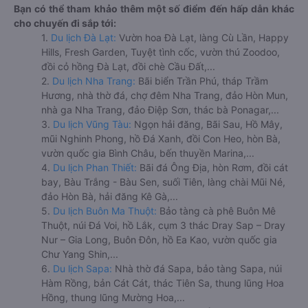
Bạn có thể tham khảo thêm một số điểm đến hấp dẫn khác
cho chuyến đi sắp tới:
1.
Du lịch Đà Lạt:
Vườn hoa Đà Lạt, làng Cù Lần, Happy
Hills, Fresh Garden, Tuyệt tình cốc, vườn thú Zoodoo,
đồi cỏ hồng Đà Lạt, đồi chè Cầu Đất,...
2.
Du lịch Nha Trang:
Bãi biển Trần Phú, tháp Trầm
Hương, nhà thờ đá, chợ đêm Nha Trang, đảo Hòn Mun,
nhà ga Nha Trang, đảo Điệp Sơn, thác bà Ponagar,...
3.
Du lịch Vũng Tàu:
Ngọn hải đăng, Bãi Sau, Hồ Mây,
mũi Nghinh Phong, hồ Đá Xanh, đồi Con Heo, hòn Bà,
vườn quốc gia Bình Châu, bến thuyền Marina,...
4.
Du lịch Phan Thiết:
Bãi đá Ông Địa, hòn Rơm, đồi cát
bay, Bàu Trắng - Bàu Sen, suối Tiên, làng chài Mũi Né,
đảo Hòn Bà, hải đăng Kê Gà,...
5.
Du lịch Buôn Ma Thuột:
Bảo tàng cà phê Buôn Mê
Thuột, núi Đá Voi, hồ Lắk, cụm 3 thác Dray Sap – Dray
Nur – Gia Long, Buôn Đôn, hồ Ea Kao, vườn quốc gia
Chư Yang Shin,...
6.
Du lịch Sapa:
Nhà thờ đá Sapa, bảo tàng Sapa, núi
Hàm Rồng, bản Cát Cát, thác Tiên Sa, thung lũng Hoa
Hồng, thung lũng Mường Hoa,...