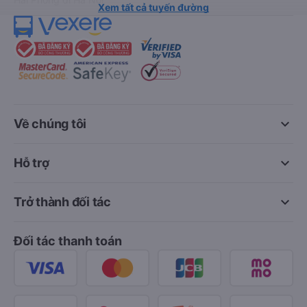
Xem tất cả tuyến đường
keyboard_arrow_down
Về chúng tôi
keyboard_arrow_down
Hỗ trợ
keyboard_arrow_down
Trở thành đối tác
Đối tác thanh toán