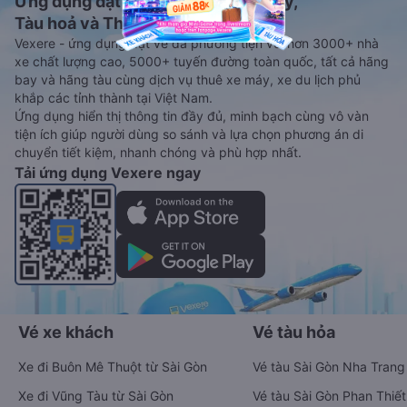
Ứng dụng đặt vé Xe khách, Máy bay,
Tàu hoả và Thuê xe
Vexere - ứng dụng đặt vé đa phương tiện với hơn 3000+ nhà
xe chất lượng cao, 5000+ tuyến đường toàn quốc, tất cả hãng
bay và hãng tàu cùng dịch vụ thuê xe máy, xe du lịch phủ
khắp các tỉnh thành tại Việt Nam.
Ứng dụng hiển thị thông tin đầy đủ, minh bạch cùng vô vàn
tiện ích giúp người dùng so sánh và lựa chọn phương án di
chuyển tiết kiệm, nhanh chóng và phù hợp nhất.
Tải ứng dụng Vexere ngay
Vé xe khách
Vé tàu hỏa
Xe đi Buôn Mê Thuột từ Sài Gòn
Vé tàu Sài Gòn Nha Trang
Xe đi Vũng Tàu từ Sài Gòn
Vé tàu Sài Gòn Phan Thiết