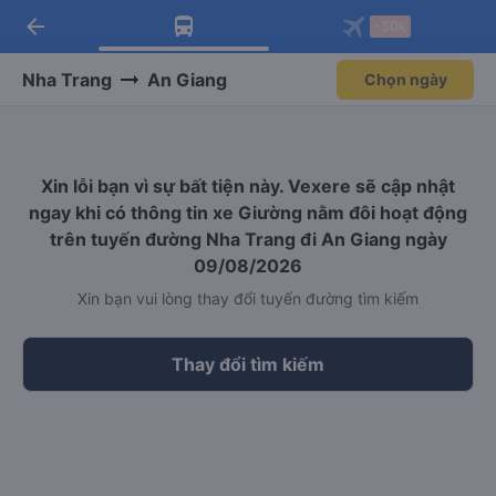
arrow_back
Tải app Vexere ngay!
Tải app Vexere
-30k
Mở app
Mở app
Nhận ưu đãi thành viên độc
-30k/ghế khi đặt vé máy bay qua
quyền
app
Nha Trang
An Giang
Chọn ngày
Xin lỗi bạn vì sự bất tiện này. Vexere sẽ cập nhật
ngay khi có thông tin xe Giường nằm đôi hoạt động
trên tuyến đường Nha Trang đi An Giang ngày
09/08/2026
Xin bạn vui lòng thay đổi tuyến đường tìm kiếm
Thay đổi tìm kiếm