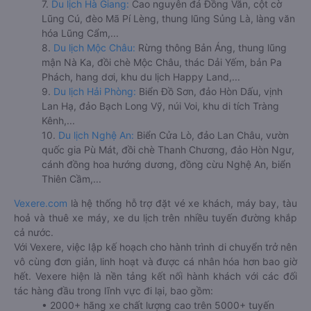
7.
Du lịch Hà Giang:
Cao nguyên đá Đồng Văn, cột cờ
Lũng Cú, đèo Mã Pí Lèng, thung lũng Sủng Là, làng văn
hóa Lũng Cẩm,...
8.
Du lịch Mộc Châu:
Rừng thông Bản Áng, thung lũng
mận Nà Ka, đồi chè Mộc Châu, thác Dải Yếm, bản Pa
Phách, hang dơi, khu du lịch Happy Land,...
9.
Du lịch Hải Phòng:
Biển Đồ Sơn, đảo Hòn Dấu, vịnh
Lan Hạ, đảo Bạch Long Vỹ, núi Voi, khu di tích Tràng
Kênh,...
10.
Du lịch Nghệ An:
Biển Cửa Lò, đảo Lan Châu, vườn
quốc gia Pù Mát, đồi chè Thanh Chương, đảo Hòn Ngư,
cánh đồng hoa hướng dương, đồng cừu Nghệ An, biển
Thiên Cầm,...
Vexere.com
là hệ thống hỗ trợ đặt vé xe khách, máy bay, tàu
hoả và thuê xe máy, xe du lịch trên nhiều tuyến đường khắp
cả nước.
Với Vexere, việc lập kế hoạch cho hành trình di chuyển trở nên
vô cùng đơn giản, linh hoạt và được cá nhân hóa hơn bao giờ
hết. Vexere hiện là nền tảng kết nối hành khách với các đối
tác hàng đầu trong lĩnh vực đi lại, bao gồm:
• 2000+ hãng xe chất lượng cao trên 5000+ tuyến