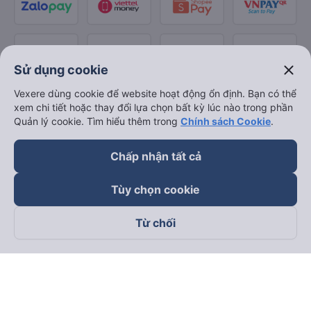
close
Sử dụng cookie
Vexere dùng cookie để website hoạt động ổn định. Bạn có thể
xem chi tiết hoặc thay đổi lựa chọn bất kỳ lúc nào trong phần
Quản lý cookie. Tìm hiểu thêm trong
Chính sách Cookie
.
Chấp nhận tất cả
Tùy chọn cookie
Từ chối
Theo dõi chúng tôi trên
Facebook
Tiktok
Youtube
Công ty TNHH Thương Mại Dịch Vụ Vexere