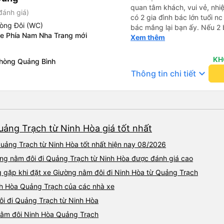
quan tâm khách, vui vẻ, nhiệt tình. Trong
đánh giá)
có 2 gia đình bác lớn tuổi nc
hòng Đôi (WC)
bác mắng lại bạn ấy. Nếu 2 
Xe Phía Nam Nha Trang mới
ngược lại nha. Bạn ấy nhắc n
Xem thêm
đến lỗi mình ngủ còn mơ đượ
nhau xuất hiện trong giấc mơ của mình luôn. Nên nếu bạn
KH
Phòng Quảng Bình
bị phản ánh thì đừng trừ lươ
keyboard_arrow_down
Thông tin chi tiết
thì bảo bạn ấy liên hệ sđt c
đuôi 666, chuyến ĐH-NT ngày
iu còn đổi cho mình phòng đ
(một mình) yêu luôn. Nhưng
lần xe rẽ 1 cái là ✈️ Ít đi x
uảng Trạch từ Ninh Hòa giá tốt nhất
10/10.
uảng Trạch từ Ninh Hòa tốt nhất hiện nay 08/2026
ờng nằm đôi đi Quảng Trạch từ Ninh Hòa được đánh giá cao
gặp khi đặt xe Giường nằm đôi đi Ninh Hòa từ Quảng Trạch
nh Hòa Quảng Trạch của các nhà xe
ôi đi Quảng Trạch từ Ninh Hòa
 nằm đôi Ninh Hòa Quảng Trạch