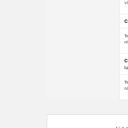
v
C
Tr
n
C
l
Tr
n