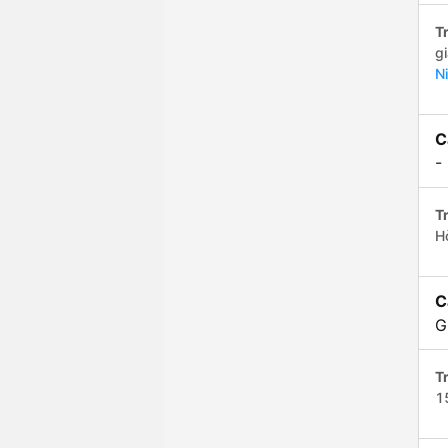
Tr
g
N
C
-
Tr
H
C
G
Tr
1