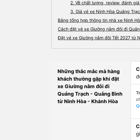
2. Về chất lượng, review, đánh g
3. Giá vé xe Ninh Hòa Quảng Trạ
Bảng tổng hợp thông tin nhà xe Ninh H
Cách đặt vé xe Giường nằm đôi đi Quảng
Đặt vé xe Giường nằm đôi Tết 2027 từ 
C
Những thắc mắc mà hàng
đ
khách thường gặp khi đặt
xe Giường nằm đôi đi
Tr
Quảng Trạch - Quảng Bình
c
từ Ninh Hòa - Khánh Hòa
Q
C
g