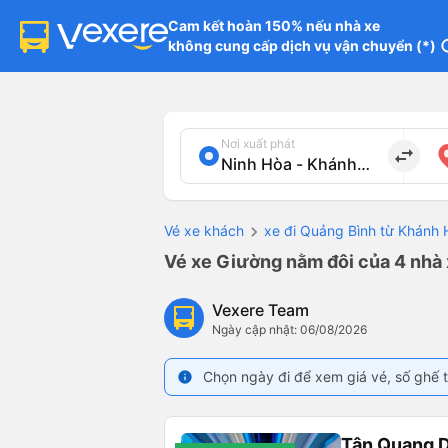
Cam kết hoàn 150% nếu nhà xe

không cung cấp dịch vụ vận chuyển (*)
in
Nơi xuất phát
import_export
Vé xe khách
xe đi Quảng Bình từ Khánh 
Vé xe Giường nằm đôi của 4 nhà 
Vexere Team
Ngày cập nhật: 06/08/2026
Chọn ngày đi để xem giá vé, số ghế t
info
Tân Quang 