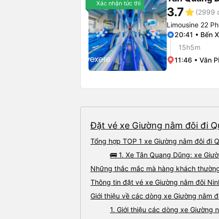
Xác nhận tức thì
3.7
star
(2999 
Limousine 22 P
20:41 • Bến 
15h5m
11:46 • Văn 
Đặt vé xe Giường nằm đôi đi Q
Tổng hợp TOP 1 xe Giường nằm đôi đi Q
🚌 1. Xe Tân Quang Dũng: xe Giư
Những thắc mắc mà hàng khách thường 
Thông tin đặt vé xe Giường nằm đôi Ni
Giới thiệu về các dòng xe Giường nằm đ
1. Giới thiệu các dòng xe Giường