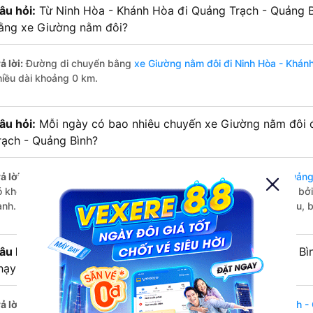
âu hỏi:
Từ Ninh Hòa - Khánh Hòa đi Quảng Trạch - Quảng B
ằng xe Giường nằm đôi?
ả lời:
Đường di chuyển bằng
xe Giường nằm đôi đi Ninh Hòa - Khán
hiều dài khoảng 0 km.
âu hỏi:
Mỗi ngày có bao nhiêu chuyến xe Giường nằm đôi 
rạch - Quảng Bình?
ả lời:
Tuyến đường
xe Giường nằm đôi Ninh Hòa - Khánh Hòa Quảng
ó khoảng 1 chuyến trên
Vexere.com
bắt đầu từ 20:41 đến 20:41 bở
ành. Các giờ xe chạy có đầy đủ cả ban ngày, buổi trưa, buổi chiều,
âu hỏi:
Nhà xe Giường nằm đôi đi Quảng Trạch - Quảng Bì
hạy sớm nhất?
ả lời:
Chuyến
Giường nằm đôi Ninh Hòa - Khánh Hòa Quảng Trạch -