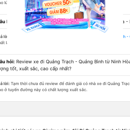
ào lúc 20:41 là của nhà xe Tân Quang Dũng.
âu hỏi:
Nhà xe đi Quảng Trạch - Quảng Bình từ Ninh Hòa - 
ả lời:
Chuyến
Giường nằm đôi Ninh Hòa - Khánh Hòa Quảng Trạch -
hất là vào lúc 20:41 là của nhà xe Tân Quang Dũng.
âu hỏi:
Review xe đi Quảng Trạch - Quảng Bình từ Ninh Hò
ượng tốt, xuất sắc, cao cấp nhất?
ả lời:
Tạm thời chưa đủ review để đánh giá có nhà xe đi Quảng Trạc
ào ở tuyến đường này có chất lượng xuất sắc.