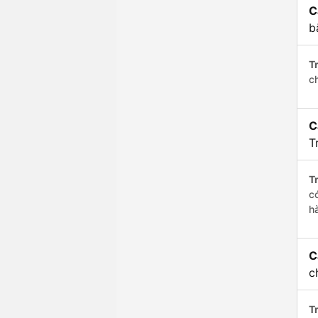
C
b
Tr
c
C
T
Tr
c
h
C
c
Tr