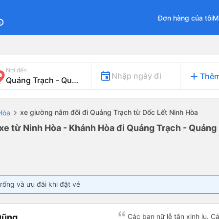
Đơn hàng của tôi
M
fo
Nơi đến
add
Nhập ngày đi
Thêm
xe giường nằm đôi đi Quảng Trạch từ Dốc Lết Ninh Hòa
Hòa
xe từ Ninh Hòa - Khánh Hòa đi Quảng Trạch - Quảng
rống và ưu đãi khi đặt vé
Dũng
Các bạn nữ lễ tân xinh iu. C