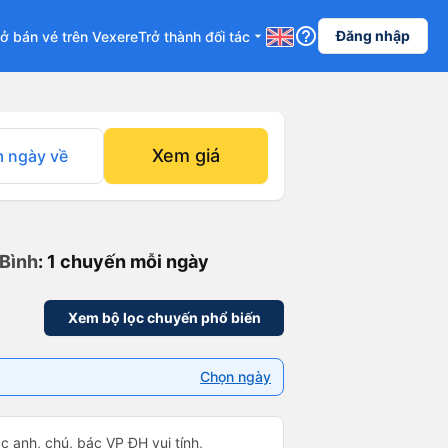
help_outline
Đăng nhập
ở bán vé trên Vexere
Trở thành đối tác
arrow_drop_down
Xem giá
 ngày về
 Bình
: 1 chuyến mỗi ngày
Xem bộ lọc chuyến phổ biến
Chọn ngày
ác anh, chú, bác VP ĐH vui tính,