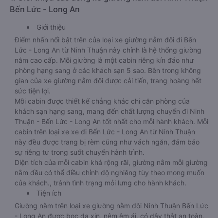
Bến Lức - Long An
Giới thiệu
Điểm nhấn nổi bật trên của loại xe giường nằm đôi đi Bến
Lức - Long An từ Ninh Thuận này chính là hệ thống giường
nằm cao cấp. Mỗi giường là một cabin riêng kín đáo như
phòng hạng sang ở các khách sạn 5 sao. Bên trong không
gian của xe giường nằm đôi được cải tiến, trang hoàng hết
sức tiện lợi.
Mỗi cabin được thiết kế chẳng khác chi căn phòng của
khách sạn hạng sang, mang đến chất lượng chuyến đi Ninh
Thuận - Bến Lức - Long An tốt nhất cho mỗi hành khách. Mỗi
cabin trên loại xe xe đi Bến Lức - Long An từ Ninh Thuận
này đều được trang bị rèm cũng như vách ngăn, đảm bảo
sự riêng tư trong suốt chuyến hành trình.
Diện tích của mỗi cabin khá rộng rãi, giường nằm mỗi giường
nằm đều có thể điều chỉnh độ nghiêng tùy theo mong muốn
của khách., tránh tình trạng mỏi lưng cho hành khách.
Tiện ích
Giường nằm trên loại xe giường nằm đôi Ninh Thuận Bến Lức
- Long An được bọc da xịn, nệm êm ái, có dây thắt an toàn,