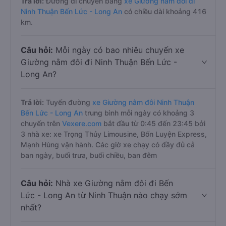
Trả lời:
Đường di chuyển bằng
xe Giường nằm đôi đi
Ninh Thuận Bến Lức - Long An
có chiều dài khoảng 416
km.
Câu hỏi:
Mỗi ngày có bao nhiêu chuyến xe
Giường nằm đôi đi Ninh Thuận Bến Lức -
Long An?
Trả lời:
Tuyến đường
xe Giường nằm đôi Ninh Thuận
Bến Lức - Long An
trung bình mỗi ngày có khoảng 3
chuyến trên
Vexere.com
bắt đầu từ 0:45 đến 23:45 bởi
3 nhà xe: xe Trọng Thủy Limousine, Bốn Luyện Express,
Mạnh Hùng vận hành. Các giờ xe chạy có đầy đủ cả
ban ngày, buổi trưa, buổi chiều, ban đêm
Câu hỏi:
Nhà xe Giường nằm đôi đi Bến
Lức - Long An từ Ninh Thuận nào chạy sớm
nhất?