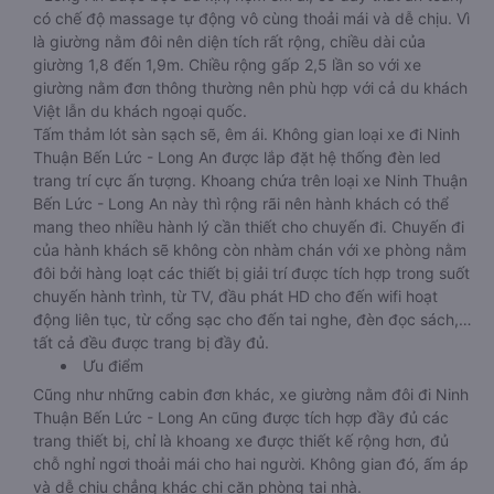
có chế độ massage tự động vô cùng thoải mái và dễ chịu. Vì
là giường nằm đôi nên diện tích rất rộng, chiều dài của
giường 1,8 đến 1,9m. Chiều rộng gấp 2,5 lần so với xe
giường nằm đơn thông thường nên phù hợp với cả du khách
Việt lẫn du khách ngoại quốc.
Tấm thảm lót sàn sạch sẽ, êm ái. Không gian loại xe đi Ninh
Thuận Bến Lức - Long An được lắp đặt hệ thống đèn led
trang trí cực ấn tượng. Khoang chứa trên loại xe Ninh Thuận
Bến Lức - Long An này thì rộng rãi nên hành khách có thể
mang theo nhiều hành lý cần thiết cho chuyến đi. Chuyến đi
của hành khách sẽ không còn nhàm chán với xe phòng nằm
đôi bởi hàng loạt các thiết bị giải trí được tích hợp trong suốt
chuyến hành trình, từ TV, đầu phát HD cho đến wifi hoạt
động liên tục, từ cổng sạc cho đến tai nghe, đèn đọc sách,…
tất cả đều được trang bị đầy đủ.
Ưu điểm
Cũng như những cabin đơn khác, xe giường nằm đôi đi Ninh
Thuận Bến Lức - Long An cũng được tích hợp đầy đủ các
trang thiết bị, chỉ là khoang xe được thiết kế rộng hơn, đủ
chỗ nghỉ ngơi thoải mái cho hai người. Không gian đó, ấm áp
và dễ chịu chẳng khác chi căn phòng tại nhà.