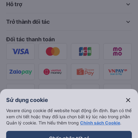
keyboard_arrow_down
Hỗ trợ
keyboard_arrow_down
Trở thành đối tác
Đối tác thanh toán
close
Sử dụng cookie
Vexere dùng cookie để website hoạt động ổn định. Bạn có thể
xem chi tiết hoặc thay đổi lựa chọn bất kỳ lúc nào trong phần
Quản lý cookie. Tìm hiểu thêm trong
Chính sách Cookie
.