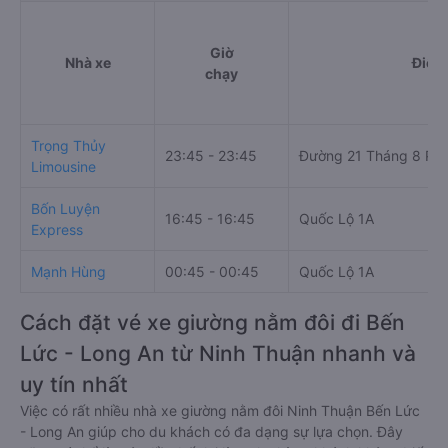
Giờ
Nhà xe
Điểm 
chạy
Trọng Thủy
23:45 - 23:45
Đường 21 Tháng 8 Ph
Limousine
Bốn Luyện
16:45 - 16:45
Quốc Lộ 1A
Express
Mạnh Hùng
00:45 - 00:45
Quốc Lộ 1A
Cách đặt vé xe giường nằm đôi đi Bến
Lức - Long An từ Ninh Thuận nhanh và
uy tín nhất
Việc có rất nhiều nhà xe giường nằm đôi Ninh Thuận Bến Lức
- Long An giúp cho du khách có đa dạng sự lựa chọn. Đây