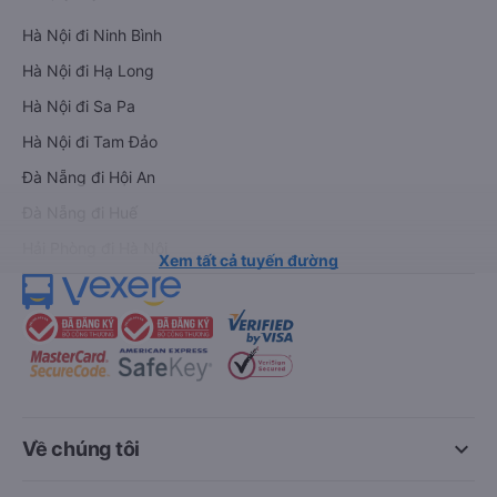
Hà Nội đi Ninh Bình
Hà Nội đi Hạ Long
Hà Nội đi Sa Pa
Hà Nội đi Tam Đảo
Đà Nẵng đi Hội An
Đà Nẵng đi Huế
Hải Phòng đi Hà Nội
Xem tất cả tuyến đường
keyboard_arrow_down
Về chúng tôi