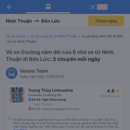
arrow_back
Tải app Vexere ngay!
Tải app Vexere
-30k
Mở app
Mở app
Nhận ưu đãi thành viên độc
-30k/ghế khi đặt vé máy bay qua
quyền
app
Ninh Thuận
Bến Lức
Chọn ngày
Vé xe khách
xe đi Long An từ Ninh Thuận
xe giường nằm đôi đi Bến
Lức từ Ninh Thuận
Vé xe Giường nằm đôi của 6 nhà xe từ Ninh
Thuận đi Bến Lức
: 3 chuyến mỗi ngày
Vexere Team
Ngày cập nhật: 11/08/2026
Trọng Thủy Limousine
4.8
Limousine 24 phòng Đôi
(1743 đánh giá)
23:45 • Ngã 5 Phan Rang
9 giờ 35 phút
09:20 • Bến xe trung tâm Cần Thơ
Tôi đã sử dụng xe giường nằm này hai lần để đi từ Nha Trang đến Cần Thơ.
Nhìn chung, đây là một trong những lựa chọn xe giường nằm thoải mái nhất
trên tuyến đường này. Một điều quan trọng cần đề cập là không có nhà vệ