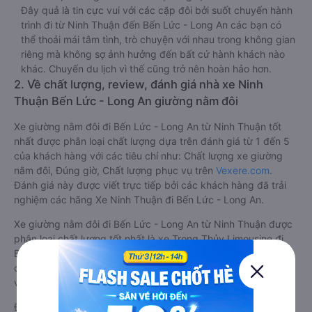
Đây quả là tin cực vui với các cặp đôi bởi suốt chuyến hành
trình đi từ Ninh Thuận đến Bến Lức - Long An các bạn có
thể thoải mái tâm tình, trò chuyện với nhau trong không gian
riêng mà không sợ ảnh hưởng đến bất cứ hành khách nào
khác. Chuyến du lịch vì thế cũng trở nên hoàn hảo hơn.
2. Về chất lượng, review, đánh giá nhà xe Ninh
Thuận Bến Lức - Long An giường nằm đôi
Xe giường nằm đôi đi Bến Lức - Long An từ Ninh Thuận tốt
nhất được phân loại chất lượng dựa trên đánh giá từ 1 đến 5
của khách hàng với các tiêu chí như: Chất lượng xe giường
nằm đôi, Đúng giờ, Chất lượng phục vụ trên
Vexere.com
.
Đánh giá này được viết trực tiếp bởi các khách hàng đã trải
nghiệm các hãng Xe Ninh Thuận đi Bến Lức - Long An.
Xe giường nằm đôi đi Bến Lức - Long An từ Ninh Thuận được
phân loại chất lượng tốt nhất là xe Trọng Thủy Limousine đi
Bến Lức - Long An từ Ninh Thuận đạt 4.8 / 5 điểm dựa trên
các tiêu chí như: Chất lượng xe, Đúng giờ, Chất lượng phục
vụ.
Đánh giá này được viết trực tiếp bởi các khách hàng đã trải