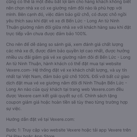
cũng có thể là một điều bất lợi làm cho hàng khách không biết
nên chọn nhà xe có xe giường nằm đôi nào là phù hợp với
mình. Bên cạnh đó, việc đảm bảo giữ chỗ, có được chỗ ngồi
yêu thích sau khi đặt vé xe đi Bến Lức - Long An từ Ninh
Thuận giường nằm đôi giữa nhà xe với khách hàng sau khi đặt
trực tiếp vẫn chưa được đảm bảo 100%.
Cho nên để dễ dàng so sánh giá, xem đánh giá chất lượng
các nhà xe đi, được đảm bảo quyền lợi cao nhất, được hưởng
nhiều ưu đãi giảm giá vé xe giường nằm đôi đi Bến Lức - Long
An từ Ninh Thuận, hành khách có thể đặt mua tại website
Vexere.com- Hệ thống đặt vé xe khách chất lượng, và uy tín
nhất tại Việt Nam, đảm bảo giữ chỗ 100%. Đối với bất cứ giao
dịch đặt mua vé xe giường nằm đôi đi Ninh Thuận Bến Lức -
Long An nào của quý khách tại trang web Vexere.com đều
được Vexere cam kết giải quyết sự cố. Chính sách tặng
coupon giảm giá hoặc hoàn tiền sẽ tùy theo từng trường hợp
sự việc.
Hướng dẫn đặt vé tại Vexere.com:
Bước 1: Truy cập vào website Vexere hoặc tải app Vexere trên
CH Play hoặc App Store.