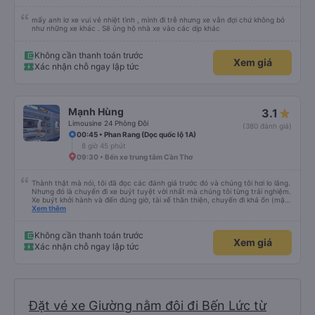
mấy anh lơ xe vui vẻ nhiệt tình , mình đi trễ nhưng xe vẫn đợi chứ không bỏ
như những xe khác . Sẽ ủng hộ nhà xe vào các dịp khác
Không cần thanh toán trước
Xem giá
Xác nhận chỗ ngay lập tức
Mạnh Hùng
3.1
Limousine 24 Phòng Đôi
(380 đánh giá)
00:45 • Phan Rang (Dọc quốc lộ 1A)
8 giờ 45 phút
09:30 • Bến xe trung tâm Cần Thơ
Thành thật mà nói, tôi đã đọc các đánh giá trước đó và chúng tôi hơi lo lắng.
Nhưng đó là chuyến đi xe buýt tuyệt vời nhất mà chúng tôi từng trải nghiệm.
Xe buýt khởi hành và đến đúng giờ, tài xế thân thiện, chuyến đi khá ổn (mặc
dù vẫn hơi xóc, nhưng đó là đặc trưng của Việt Nam ^^), và chỗ ngồi thoải
Xem thêm
mái. Chúng tôi thực sự rất hài lòng.
Không cần thanh toán trước
Xem giá
Xác nhận chỗ ngay lập tức
Đặt vé xe Giường nằm đôi đi Bến Lức từ