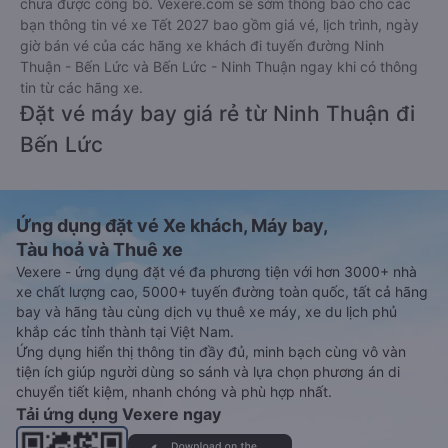
chưa được công bố. Vexere.com sẽ sớm thông báo cho các
bạn thông tin vé xe Tết 2027 bao gồm giá vé, lịch trình, ngày
giờ bán vé của các hãng xe khách đi tuyến đường Ninh
Thuận - Bến Lức và Bến Lức - Ninh Thuận ngay khi có thông
tin từ các hãng xe.
Đặt vé máy bay giá rẻ từ Ninh Thuận đi
Bến Lức
Ứng dụng đặt vé Xe khách, Máy bay,
Tàu hoả và Thuê xe
Vexere - ứng dụng đặt vé đa phương tiện với hơn 3000+ nhà
xe chất lượng cao, 5000+ tuyến đường toàn quốc, tất cả hãng
bay và hãng tàu cùng dịch vụ thuê xe máy, xe du lịch phủ
khắp các tỉnh thành tại Việt Nam.
Ứng dụng hiển thị thông tin đầy đủ, minh bạch cùng vô vàn
tiện ích giúp người dùng so sánh và lựa chọn phương án di
chuyển tiết kiệm, nhanh chóng và phù hợp nhất.
Tải ứng dụng Vexere ngay