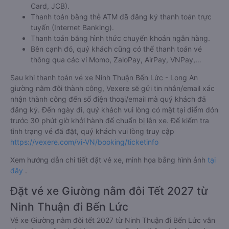
Card, JCB).
Thanh toán bằng thẻ ATM đã đăng ký thanh toán trực
tuyến (Internet Banking).
Thanh toán bằng hình thức chuyển khoản ngân hàng.
Bên cạnh đó, quý khách cũng có thể thanh toán vé
thông qua các ví Momo, ZaloPay, AirPay, VNPay,…
Sau khi thanh toán vé xe Ninh Thuận Bến Lức - Long An
giường nằm đôi thành công, Vexere sẽ gửi tin nhắn/email xác
nhận thành công đến số điện thoại/email mà quý khách đã
đăng ký. Đến ngày đi, quý khách vui lòng có mặt tại điểm đón
trước 30 phút giờ khởi hành để chuẩn bị lên xe. Để kiểm tra
tình trạng vé đã đặt, quý khách vui lòng truy cập
https://vexere.com/vi-VN/booking/ticketinfo
Xem hướng dẫn chi tiết đặt vé xe, minh họa bằng hình ảnh
tại
đây
.
Đặt vé xe Giường nằm đôi Tết 2027 từ
Ninh Thuận đi Bến Lức
Vé xe Giường nằm đôi tết 2027 từ Ninh Thuận đi Bến Lức vẫn