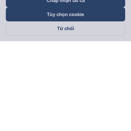
Chấp nhận tất cả
Tùy chọn cookie
Từ chối
Theo dõi chúng tôi trên
Facebook
Tiktok
Youtube
Công ty TNHH Thương Mại Dịch Vụ Vexere
Địa chỉ đăng ký kinh doanh: 8C Chữ Đồng Tử, Phường Tân
Sơn Nhất, TP. Hồ Chí Minh, Việt Nam
Địa chỉ
:
Lầu 2, toà nhà H3 Circo Hoàng Diệu, 384 Hoàng Diệu,
Phường Khánh Hội, TP Hồ Chí Minh, Việt Nam
Tầng 3, toà nhà 101 Láng Hạ, 101 Láng Hạ, Phường Láng, TP.
Hà Nội, Việt Nam
Giấy chứng nhận ĐKKD số 0315133726 do Sở KH và ĐT TP.
Hồ Chí Minh cấp lần đầu ngày 27/6/2018
Bản quyền © 2025 thuộc về Vexere.com