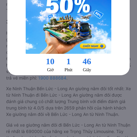
nghiệm dịch vụ của các hãng xe giường nằm đôi đi Ninh
Thuận Bến Lức - Long An .
3. Giá vé xe Ninh Thuận Bến Lức - Long An
Hiện tại, theo cập nhật mới nhất của Vexere.com, giá vé xe
giường nằm đôi tuyến Bến Lức - Long An - Ninh Thuận có
mức giá dao động từ 690000 đồng - 1100000 đồng. Trong
đó, nhà xe Trọng Thủy Limousine có giá vé rẻ nhất, chỉ
690000 đồng. Đặt vé xe Ninh Thuận Bến Lức - Long An chính
hãng tại
Vexere.com
để có giá rẻ nhất, đảm bảo giữ chỗ 100%
và hỗ trợ đổi trả vé miễn phí. Tổng đài tư vấn, đặt vé và đổi
trả vé miễn phí:
1900 888684
.
Xe Ninh Thuận Bến Lức - Long An giường nằm đôi tốt nhất: Xe
từ Ninh Thuận đi Bến Lức - Long An giường nằm đôi được
đánh giá chung có chất lượng Trung bình với điểm đánh giá
trung bình từ 4.0/5 dựa trên 2659 phản hồi của hành khách
Xe giường nằm đôi về Bến Lức - Long An từ Ninh Thuận.
Giá vé xe giường nằm đôi đi Bến Lức - Long An từ Ninh Thuận
rẻ nhất là 690000 của hãng xe Trọng Thủy Limousine. Tùy