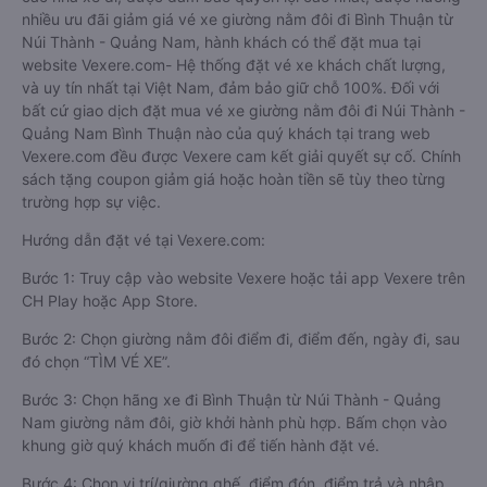
nhiều ưu đãi giảm giá vé xe giường nằm đôi đi Bình Thuận từ
Núi Thành - Quảng Nam, hành khách có thể đặt mua tại
website Vexere.com- Hệ thống đặt vé xe khách chất lượng,
và uy tín nhất tại Việt Nam, đảm bảo giữ chỗ 100%. Đối với
bất cứ giao dịch đặt mua vé xe giường nằm đôi đi Núi Thành -
Quảng Nam Bình Thuận nào của quý khách tại trang web
Vexere.com đều được Vexere cam kết giải quyết sự cố. Chính
sách tặng coupon giảm giá hoặc hoàn tiền sẽ tùy theo từng
trường hợp sự việc.
Hướng dẫn đặt vé tại Vexere.com:
Bước 1: Truy cập vào website Vexere hoặc tải app Vexere trên
CH Play hoặc App Store.
Bước 2: Chọn giường nằm đôi điểm đi, điểm đến, ngày đi, sau
đó chọn “TÌM VÉ XE”.
Bước 3: Chọn hãng xe đi Bình Thuận từ Núi Thành - Quảng
Nam giường nằm đôi, giờ khởi hành phù hợp. Bấm chọn vào
khung giờ quý khách muốn đi để tiến hành đặt vé.
Bước 4: Chọn vị trí/giường ghế, điểm đón, điểm trả và nhập