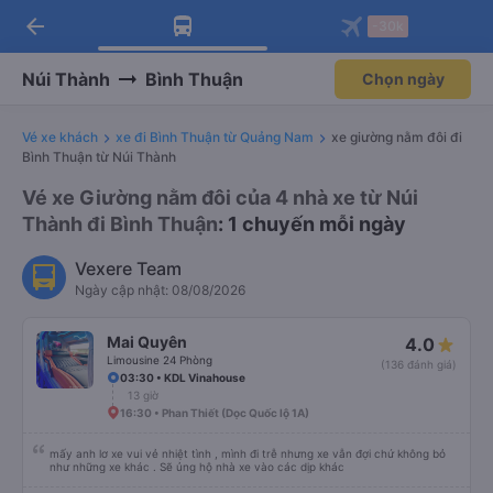
arrow_back
Tải app Vexere ngay!
Tải app Vexere
-30k
Mở app
Mở app
Nhận ưu đãi thành viên độc
-30k/ghế khi đặt vé máy bay qua
quyền
app
Núi Thành
Bình Thuận
Chọn ngày
Vé xe khách
xe đi Bình Thuận từ Quảng Nam
xe giường nằm đôi đi
Bình Thuận từ Núi Thành
Vé xe Giường nằm đôi của 4 nhà xe từ Núi
Thành đi Bình Thuận
: 1 chuyến mỗi ngày
Vexere Team
Ngày cập nhật: 08/08/2026
Mai Quyên
4.0
Limousine 24 Phòng
(136 đánh giá)
03:30 • KDL Vinahouse
13 giờ
16:30 • Phan Thiết (Dọc Quốc lộ 1A)
mấy anh lơ xe vui vẻ nhiệt tình , mình đi trễ nhưng xe vẫn đợi chứ không bỏ
như những xe khác . Sẽ ủng hộ nhà xe vào các dịp khác