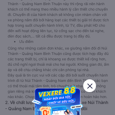
Thành - Quảng Nam Bình Thuận này thì rộng rãi nên hành
khách có thể mang theo nhiều hành lý cần thiết cho chuyến
đi. Chuyến đi của hành khách sẽ không còn nhàm chán với
xe phòng nằm đôi bởi hàng loạt các thiết bị giải trí được tích
hợp trong suốt chuyến hành trình, từ TV, đầu phát HD cho
đến wifi hoạt động liên tục, từ cổng sạc cho đến tai nghe,
đèn đọc sách,… tất cả đều được trang bị đầy đủ.
Ưu điểm
Cũng như những cabin đơn khác, xe giường nằm đôi đi Núi
Thành - Quảng Nam Bình Thuận cũng được tích hợp đầy đủ
các trang thiết bị, chỉ là khoang xe được thiết kế rộng hơn,
đủ chỗ nghỉ ngơi thoải mái cho hai người. Không gian đó, ấm
áp và dễ chịu chẳng khác chi căn phòng tại nhà.
Đây quả là tin cực vui với các cặp đôi bởi suốt chuyến hành
trình đi từ Núi Thành - Quảng Nam đến Bình Thuận các bạn
có thể thoải mái tâm tình, trò chuyện với nhau trong không
gian riêng mà không sợ ảnh hưởng đến bất cứ hành khách
nào khác. Chuyến du lịch vì thế cũng trở nên hoàn hảo hơn.
2. Về chất lượng, review, đánh giá nhà xe Núi Thành
- Quảng Nam Bình Thuận giường nằm đôi