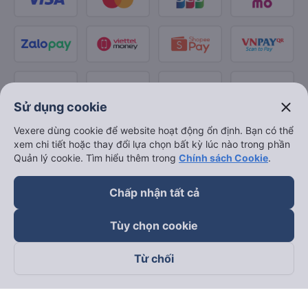
close
Sử dụng cookie
Vexere dùng cookie để website hoạt động ổn định. Bạn có thể
xem chi tiết hoặc thay đổi lựa chọn bất kỳ lúc nào trong phần
Quản lý cookie. Tìm hiểu thêm trong
Chính sách Cookie
.
Chấp nhận tất cả
Tùy chọn cookie
Từ chối
Theo dõi chúng tôi trên
Facebook
Tiktok
Youtube