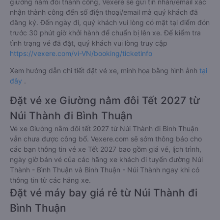
giường nằm đôi thành công, Vexere sẽ gửi tin nhắn/email xác
nhận thành công đến số điện thoại/email mà quý khách đã
đăng ký. Đến ngày đi, quý khách vui lòng có mặt tại điểm đón
trước 30 phút giờ khởi hành để chuẩn bị lên xe. Để kiểm tra
tình trạng vé đã đặt, quý khách vui lòng truy cập
https://vexere.com/vi-VN/booking/ticketinfo
Xem hướng dẫn chi tiết đặt vé xe, minh họa bằng hình ảnh
tại
đây
.
Đặt vé xe Giường nằm đôi Tết 2027 từ
Núi Thành đi Bình Thuận
Vé xe Giường nằm đôi tết 2027 từ Núi Thành đi Bình Thuận
vẫn chưa được công bố. Vexere.com sẽ sớm thông báo cho
các bạn thông tin vé xe Tết 2027 bao gồm giá vé, lịch trình,
ngày giờ bán vé của các hãng xe khách đi tuyến đường Núi
Thành - Bình Thuận và Bình Thuận - Núi Thành ngay khi có
thông tin từ các hãng xe.
Đặt vé máy bay giá rẻ từ Núi Thành đi
Bình Thuận