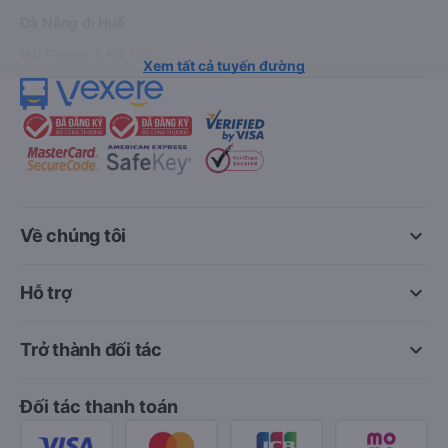
Đà Nẵng đi Huế
Hải Phòng đi Hà Nội
Xem tất cả tuyến đường
keyboard_arrow_down
Về chúng tôi
keyboard_arrow_down
Hỗ trợ
keyboard_arrow_down
Trở thành đối tác
Đối tác thanh toán