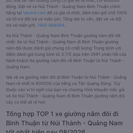
đó, nhà xe Tân Quang Dũng có giá vé rẻ nhất, chỉ 900000
đồng. Đặt vé xe Núi Thành - Quảng Nam Bình Thuận chính
hãng tại
Vexere.com
để có giá rẻ nhất, đảm bảo giữ chỗ 100%
và hỗ trợ đổi trả vé miễn phí. Tổng đài tư vấn, đặt vé và đổi
trả vé miễn phí:
1900 888684
.
Xe Núi Thành - Quảng Nam Bình Thuận giường nằm đôi tốt
nhất: Xe từ Núi Thành - Quảng Nam đi Bình Thuận giường
nằm đôi được đánh giá chung có chất lượng Trung bình với
điểm đánh giá trung bình từ 3.7/5 dựa trên 2991 phản hồi của
hành khách Xe giường nằm đôi về Bình Thuận từ Núi Thành -
Quảng Nam.
Giá vé xe giường nằm đôi đi Bình Thuận từ Núi Thành - Quảng
Nam rẻ nhất là 900000 của hãng xe Tân Quang Dũng. Tùy
thuộc vào vị trí ngồi của bạn và chương trình khuyến mãi, giá
vé Xe Núi Thành - Quảng Nam đi Bình Thuận giường nằm đôi
này có thể sẽ rẻ hơn
Tổng hợp TOP 1 xe giường nằm đôi đi
Bình Thuận từ Núi Thành - Quảng Nam
tốt nhất hiện nay 08/2026