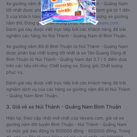
Xe giường nằm đôi đi Bình Thuận từ Núi Thành - Quảng Nam
tốt nhất được phân loại chất lượng dựa trên đánh giá từ 1 đến
5 của khách hàng với các tiêu chí như: Chất lượng xe giường
nằm đôi, Đúng giờ, Chất lượng phục vụ trên
Vexere.com
.
Đánh giá này được viết trực tiếp bởi các khách hàng đã trải
nghiệm các hãng Xe Núi Thành - Quảng Nam đi Bình Thuận.
Xe giường nằm đôi đi Bình Thuận từ Núi Thành - Quảng Nam
được phân loại chất lượng tốt nhất là xe Tân Quang Dũng đi
Bình Thuận từ Núi Thành - Quảng Nam đạt 3.7 / 5 điểm dựa
trên các tiêu chí như: Chất lượng xe, Đúng giờ, Chất lượng
phục vụ.
Đánh giá này được viết trực tiếp bởi các khách hàng đã trải
nghiệm dịch vụ của các hãng xe giường nằm đôi đi Núi Thành
- Quảng Nam Bình Thuận .
3. Giá vé xe Núi Thành - Quảng Nam Bình Thuận
Hiện tại, theo cập nhật mới nhất của Vexere.com, giá vé xe
giường nằm đôi tuyến Bình Thuận - Núi Thành - Quảng Nam
có mức giá dao động từ 900000 đồng - 900000 đồng. Trong