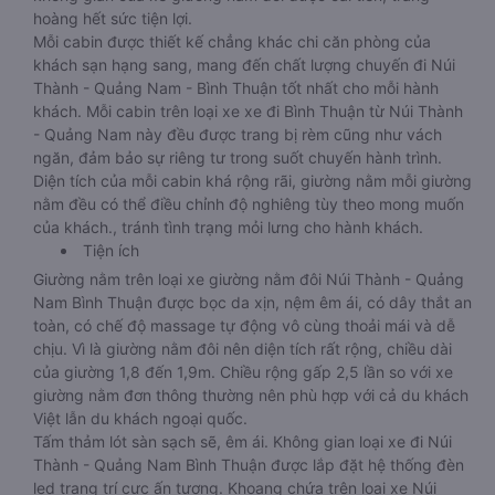
hoàng hết sức tiện lợi.
Mỗi cabin được thiết kế chẳng khác chi căn phòng của
khách sạn hạng sang, mang đến chất lượng chuyến đi Núi
Thành - Quảng Nam - Bình Thuận tốt nhất cho mỗi hành
khách. Mỗi cabin trên loại xe xe đi Bình Thuận từ Núi Thành
- Quảng Nam này đều được trang bị rèm cũng như vách
ngăn, đảm bảo sự riêng tư trong suốt chuyến hành trình.
Diện tích của mỗi cabin khá rộng rãi, giường nằm mỗi giường
nằm đều có thể điều chỉnh độ nghiêng tùy theo mong muốn
của khách., tránh tình trạng mỏi lưng cho hành khách.
Tiện ích
Giường nằm trên loại xe giường nằm đôi Núi Thành - Quảng
Nam Bình Thuận được bọc da xịn, nệm êm ái, có dây thắt an
toàn, có chế độ massage tự động vô cùng thoải mái và dễ
chịu. Vì là giường nằm đôi nên diện tích rất rộng, chiều dài
của giường 1,8 đến 1,9m. Chiều rộng gấp 2,5 lần so với xe
giường nằm đơn thông thường nên phù hợp với cả du khách
Việt lẫn du khách ngoại quốc.
Tấm thảm lót sàn sạch sẽ, êm ái. Không gian loại xe đi Núi
Thành - Quảng Nam Bình Thuận được lắp đặt hệ thống đèn
led trang trí cực ấn tượng. Khoang chứa trên loại xe Núi