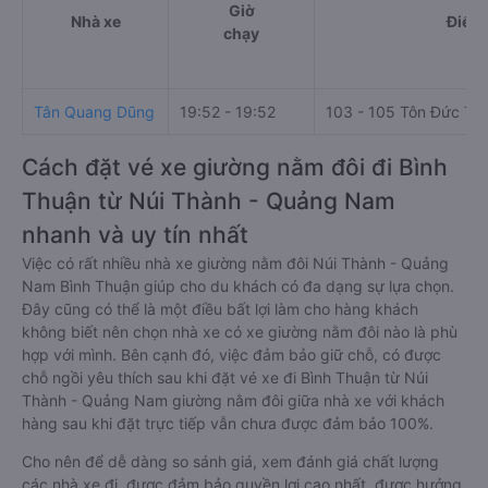
Giờ
Nhà xe
Điểm 
chạy
Tân Quang Dũng
19:52 - 19:52
103 - 105 Tôn Đức Th
Cách đặt vé xe giường nằm đôi đi Bình
Thuận từ Núi Thành - Quảng Nam
nhanh và uy tín nhất
Việc có rất nhiều nhà xe giường nằm đôi Núi Thành - Quảng
Nam Bình Thuận giúp cho du khách có đa dạng sự lựa chọn.
Đây cũng có thể là một điều bất lợi làm cho hàng khách
không biết nên chọn nhà xe có xe giường nằm đôi nào là phù
hợp với mình. Bên cạnh đó, việc đảm bảo giữ chỗ, có được
chỗ ngồi yêu thích sau khi đặt vé xe đi Bình Thuận từ Núi
Thành - Quảng Nam giường nằm đôi giữa nhà xe với khách
hàng sau khi đặt trực tiếp vẫn chưa được đảm bảo 100%.
Cho nên để dễ dàng so sánh giá, xem đánh giá chất lượng
các nhà xe đi, được đảm bảo quyền lợi cao nhất, được hưởng