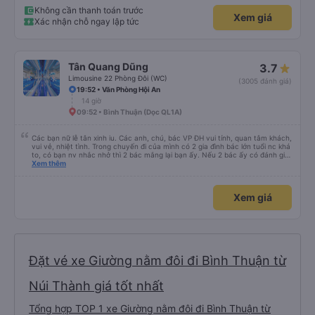
Không cần thanh toán trước
Xem giá
Xác nhận chỗ ngay lập tức
Tân Quang Dũng
3.7
Limousine 22 Phòng Đôi (WC)
(3005 đánh giá)
19:52 • Văn Phòng Hội An
14 giờ
09:52 • Bình Thuận (Dọc QL1A)
Các bạn nữ lễ tân xinh iu. Các anh, chú, bác VP ĐH vui tính, quan tâm khách,
vui vẻ, nhiệt tình. Trong chuyến đi của mình có 2 gia đình bác lớn tuổi nc khá
to, có bạn nv nhắc nhở thì 2 bác mắng lại bạn ấy. Nếu 2 bác ấy có đánh giá
xấu thì mình ngược lại nha. Bạn ấy nhắc nhở rất đúng. 2 bác nói rất to. To
Xem thêm
đến lỗi mình ngủ còn mơ được câu chuyện các bác nói với nhau xuất hiện
trong giấc mơ của mình luôn. Nên nếu bạn ấy bị phản ánh thì đừng trừ lương
bạn ấy nha. Nếu bạn ấy bị trừ thì bảo bạn ấy liên hệ sđt của mình, mình hỗ
Xem giá
trợ ạ. Số mình đuôi 666, chuyến ĐH-NT ngày 16/1. À các bạn nữ lễ tân xinh
iu còn đổi cho mình phòng đơn sang đôi xong còn note là (một mình) yêu
luôn. Nhưng phòng đôi mà nằm một thì mỗi lần xe rẽ 1 cái là ✈️ Ít đi xe khách
nhưng đủ để đánh giá 10/10.
Đặt vé xe Giường nằm đôi đi Bình Thuận từ
Núi Thành giá tốt nhất
Tổng hợp TOP 1 xe Giường nằm đôi đi Bình Thuận từ