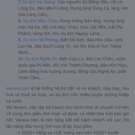
7.
Du lịch Hà Giang:
Cao nguyên đá Đồng Văn, cột cờ
Lũng Cú, đèo Mã Pí Lèng, thung lũng Sủng Là, làng văn
hóa Lũng Cẩm,...
8.
Du lịch Mộc Châu:
Rừng thông Bản Áng, thung lũng
mận Nà Ka, đồi chè Mộc Châu, thác Dải Yếm, bản Pa
Phách, hang dơi, khu du lịch Happy Land,...
9.
Du lịch Hải Phòng:
Biển Đồ Sơn, đảo Hòn Dấu, vịnh
Lan Hạ, đảo Bạch Long Vỹ, núi Voi, khu di tích Tràng
Kênh,...
10.
Du lịch Nghệ An:
Biển Cửa Lò, đảo Lan Châu, vườn
quốc gia Pù Mát, đồi chè Thanh Chương, đảo Hòn Ngư,
cánh đồng hoa hướng dương, đồng cừu Nghệ An, biển
Thiên Cầm,...
Vexere.com
là hệ thống hỗ trợ đặt vé xe khách, máy bay, tàu
hoả và thuê xe máy, xe du lịch trên nhiều tuyến đường khắp
cả nước.
Với Vexere, việc lập kế hoạch cho hành trình di chuyển trở nên
vô cùng đơn giản, linh hoạt và được cá nhân hóa hơn bao giờ
hết. Vexere hiện là nền tảng kết nối hành khách với các đối
tác hàng đầu trong lĩnh vực đi lại, bao gồm:
• 2000+ hãng xe chất lượng cao trên 5000+ tuyến