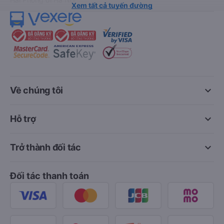
Xem tất cả tuyến đường
keyboard_arrow_down
Về chúng tôi
keyboard_arrow_down
Hỗ trợ
keyboard_arrow_down
Trở thành đối tác
Đối tác thanh toán