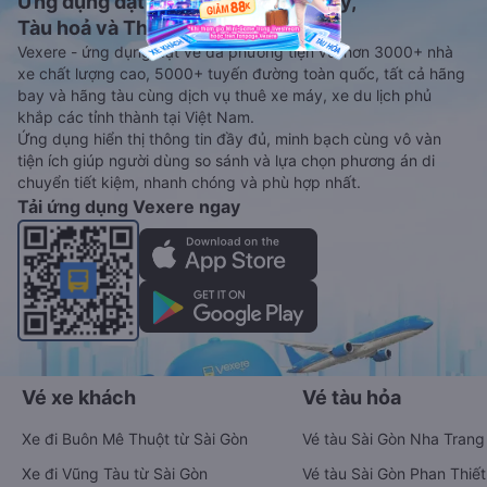
Ứng dụng đặt vé Xe khách, Máy bay,
Tàu hoả và Thuê xe
Vexere - ứng dụng đặt vé đa phương tiện với hơn 3000+ nhà
xe chất lượng cao, 5000+ tuyến đường toàn quốc, tất cả hãng
bay và hãng tàu cùng dịch vụ thuê xe máy, xe du lịch phủ
khắp các tỉnh thành tại Việt Nam.
Ứng dụng hiển thị thông tin đầy đủ, minh bạch cùng vô vàn
tiện ích giúp người dùng so sánh và lựa chọn phương án di
chuyển tiết kiệm, nhanh chóng và phù hợp nhất.
Tải ứng dụng Vexere ngay
Vé xe khách
Vé tàu hỏa
Xe đi Buôn Mê Thuột từ Sài Gòn
Vé tàu Sài Gòn Nha Trang
Xe đi Vũng Tàu từ Sài Gòn
Vé tàu Sài Gòn Phan Thiết