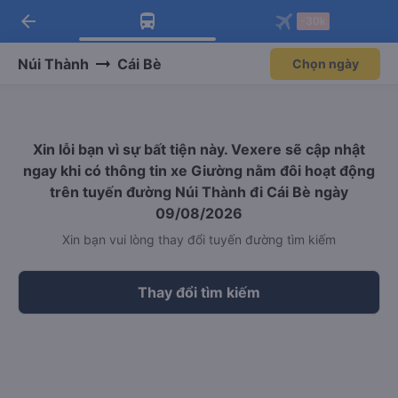
arrow_back
Tải app Vexere ngay!
Tải app Vexere
-30k
Mở app
Mở app
Nhận ưu đãi thành viên độc
-30k/ghế khi đặt vé máy bay qua
quyền
app
Núi Thành
Cái Bè
Chọn ngày
Xin lỗi bạn vì sự bất tiện này. Vexere sẽ cập nhật
ngay khi có thông tin xe Giường nằm đôi hoạt động
trên tuyến đường Núi Thành đi Cái Bè ngày
09/08/2026
Xin bạn vui lòng thay đổi tuyến đường tìm kiếm
Thay đổi tìm kiếm