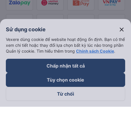
close
Sử dụng cookie
Vexere dùng cookie để website hoạt động ổn định. Bạn có thể
xem chi tiết hoặc thay đổi lựa chọn bất kỳ lúc nào trong phần
Quản lý cookie. Tìm hiểu thêm trong
Chính sách Cookie
.
Chấp nhận tất cả
Tùy chọn cookie
Từ chối
Theo dõi chúng tôi trên
Facebook
Tiktok
Youtube
Công ty TNHH Thương Mại Dịch Vụ Vexere