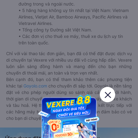
đường trong và ngoài nước.
• 5 hãng hàng không uy tín nhất tại Việt Nam: Vietnam
Airlines, Vietjet Air, Bamboo Airways, Pacific Airlines và
Vietravel Airlines.
• Tổng công ty Đường sắt Việt Nam.
• Các đơn vị cho thuê xe máy, thuê xe du lịch uy tín
trên toàn quốc.
Chỉ với vài thao tác đơn giản, bạn đã có thể đặt được dịch vụ
di chuyển tại Vexere với nhiều ưu đãi vô cùng hấp dẫn. Vexere
luôn sẵn sàng đồng hành và mang đến cho bạn những
chuyến đi thoải mái, an toàn và trọn vẹn nhất.
Bên cạnh đó, bạn có thể tham khảo thêm các phương tiện
khác tại
Goyolo.com
cho chuyến đi sắp tới. Goyolo là nền tảng
đặt vé cho phép người dùng so sánh giá cả, giờ khởi hành,
thời gian di chuyển của nhiều phương tiện máy bay, xe khách
và tàu hoả. Hệ thống của Goyolo được liên kết trực tiếp với
các hãng máy bay, xe khách và tàu hoả, luôn đảm bảo có vé
cho bạn di chuyển.