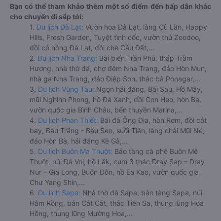
Bạn có thể tham khảo thêm một số điểm đến hấp dẫn khác
cho chuyến đi sắp tới:
1.
Du lịch Đà Lạt:
Vườn hoa Đà Lạt, làng Cù Lần, Happy
Hills, Fresh Garden, Tuyệt tình cốc, vườn thú Zoodoo,
đồi cỏ hồng Đà Lạt, đồi chè Cầu Đất,...
2.
Du lịch Nha Trang:
Bãi biển Trần Phú, tháp Trầm
Hương, nhà thờ đá, chợ đêm Nha Trang, đảo Hòn Mun,
nhà ga Nha Trang, đảo Điệp Sơn, thác bà Ponagar,...
3.
Du lịch Vũng Tàu:
Ngọn hải đăng, Bãi Sau, Hồ Mây,
mũi Nghinh Phong, hồ Đá Xanh, đồi Con Heo, hòn Bà,
vườn quốc gia Bình Châu, bến thuyền Marina,...
4.
Du lịch Phan Thiết:
Bãi đá Ông Địa, hòn Rơm, đồi cát
bay, Bàu Trắng - Bàu Sen, suối Tiên, làng chài Mũi Né,
đảo Hòn Bà, hải đăng Kê Gà,...
5.
Du lịch Buôn Ma Thuột:
Bảo tàng cà phê Buôn Mê
Thuột, núi Đá Voi, hồ Lắk, cụm 3 thác Dray Sap – Dray
Nur – Gia Long, Buôn Đôn, hồ Ea Kao, vườn quốc gia
Chư Yang Shin,...
6.
Du lịch Sapa:
Nhà thờ đá Sapa, bảo tàng Sapa, núi
Hàm Rồng, bản Cát Cát, thác Tiên Sa, thung lũng Hoa
Hồng, thung lũng Mường Hoa,...