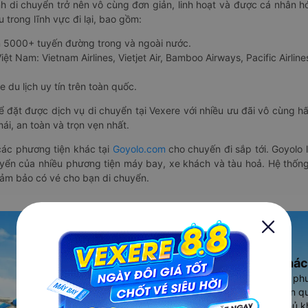
nh di chuyển trở nên vô cùng đơn giản, linh hoạt và được cá nhân h
 trong lĩnh vực đi lại, bao gồm:
n 5000+ tuyến đường trong và ngoài nước.
ệt Nam: Vietnam Airlines, Vietjet Air, Bamboo Airways, Pacific Airlines
 du lịch uy tín trên toàn quốc.
thể đặt được dịch vụ di chuyển tại Vexere với nhiều ưu đãi vô cùng 
i, an toàn và trọn vẹn nhất.
ác phương tiện khác tại
Goyolo.com
cho chuyến đi sắp tới. Goyolo
huyển của nhiều phương tiện máy bay, xe khách và tàu hoả. Hệ thống
đảm bảo có vé cho bạn di chuyển.
Ứng dụng đặt vé Xe khác
Vexere - ứng dụng đặt vé đa ph
cao, 5000+ tuyến đường toàn qu
vụ thuê xe máy, xe du lịch phủ k