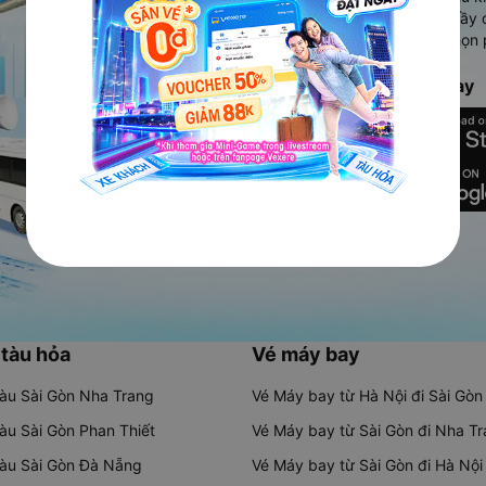
Ứng dụng hiển thị thông tin đầy 
người dùng so sánh và lựa chọn 
chóng và phù hợp nhất.
Tải ứng dụng Vexere ngay
 tàu hỏa
Vé máy bay
tàu Sài Gòn Nha Trang
Vé Máy bay từ Hà Nội đi Sài Gòn
tàu Sài Gòn Phan Thiết
Vé Máy bay từ Sài Gòn đi Nha T
tàu Sài Gòn Đà Nẵng
Vé Máy bay từ Sài Gòn đi Hà Nội