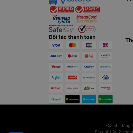
Đối tác thanh toán
Th
Địa chỉ đăng
Địa chỉ
:
Lầu 2, toà 