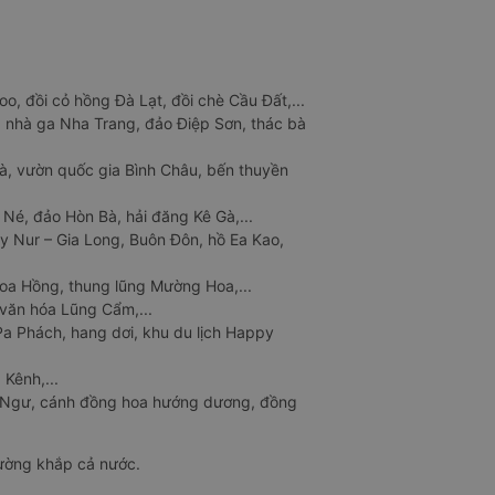
o, đồi cỏ hồng Đà Lạt, đồi chè Cầu Đất,...
 nhà ga Nha Trang, đảo Điệp Sơn, thác bà
à, vườn quốc gia Bình Châu, bến thuyền
 Né, đảo Hòn Bà, hải đăng Kê Gà,...
y Nur – Gia Long, Buôn Đôn, hồ Ea Kao,
Hoa Hồng, thung lũng Mường Hoa,...
văn hóa Lũng Cẩm,...
a Phách, hang dơi, khu du lịch Happy
 Kênh,...
n Ngư, cánh đồng hoa hướng dương, đồng
đường khắp cả nước.