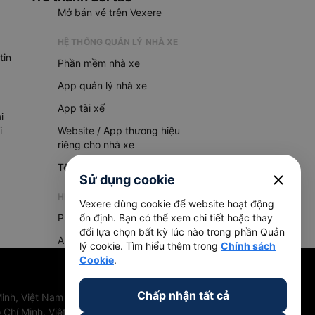
Mở bán vé trên Vexere
HỆ THỐNG QUẢN LÝ NHÀ XE
tin
Phần mềm nhà xe
App quản lý nhà xe
App tài xế
i
i
Website / App thương hiệu
riêng cho nhà xe
Tổng đài AI
close
Sử dụng cookie
HỆ THỐNG QUẢN LÝ HÀNG HOÁ
Vexere dùng cookie để website hoạt động
Phần mềm quản lý hàng hoá
ổn định. Bạn có thể xem chi tiết hoặc thay
đổi lựa chọn bất kỳ lúc nào trong phần Quản
App quản lý hàng hoá
lý cookie. Tìm hiểu thêm trong
Chính sách
Cookie
.
Chấp nhận tất cả
inh, Việt Nam
 Chí Minh, Việt Nam