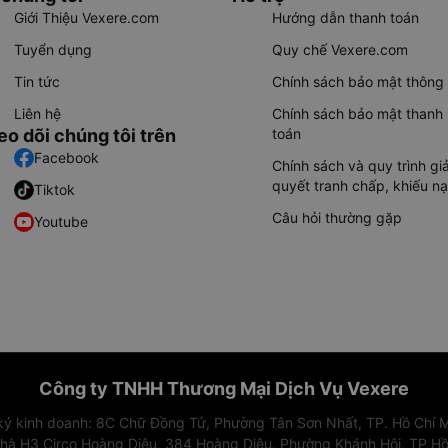
Giới Thiệu Vexere.com
Hướng dẫn thanh toán
Tuyển dụng
Quy chế Vexere.com
Tin tức
Chính sách bảo mật thông 
Liên hệ
Chính sách bảo mật thanh
eo dõi chúng tôi trên
toán
Facebook
Chính sách và quy trình giả
quyết tranh chấp, khiếu nạ
Tiktok
Câu hỏi thường gặp
Youtube
Công ty TNHH Thương Mại Dịch Vụ Vexere
 ký kinh doanh: 8C Chữ Đồng Tử, Phường Tân Sơn Nhất, TP. Hồ Chí M
nhà H3 Circo Hoàng Diệu, 384 Hoàng Diệu, Phường Khánh Hội, TP Hồ