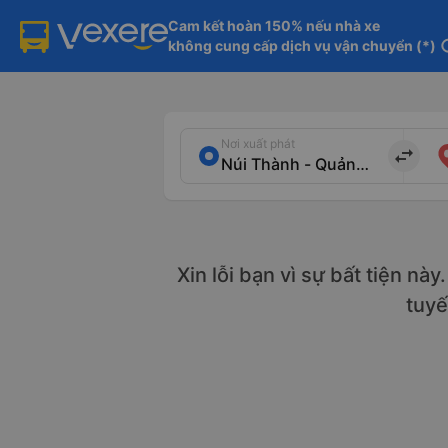
Cam kết hoàn 150% nếu nhà xe

không cung cấp dịch vụ vận chuyển (*)
in
Nơi xuất phát
import_export
Xin lỗi bạn vì sự bất tiện nà
tuy