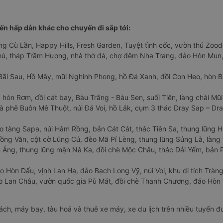
n hấp dẫn khác cho chuyến đi sắp tới:
ng Cù Lần, Happy Hills, Fresh Garden, Tuyệt tình cốc, vườn thú Zoodo
Phú, tháp Trầm Hương, nhà thờ đá, chợ đêm Nha Trang, đảo Hòn Mun,
Bãi Sau, Hồ Mây, mũi Nghinh Phong, hồ Đá Xanh, đồi Con Heo, hòn B
 hòn Rơm, đồi cát bay, Bàu Trắng - Bàu Sen, suối Tiên, làng chài Mũi
à phê Buôn Mê Thuột, núi Đá Voi, hồ Lắk, cụm 3 thác Dray Sap – Dra
o tàng Sapa, núi Hàm Rồng, bản Cát Cát, thác Tiên Sa, thung lũng 
ng Văn, cột cờ Lũng Cú, đèo Mã Pí Lèng, thung lũng Sủng Là, làng 
Áng, thung lũng mận Nà Ka, đồi chè Mộc Châu, thác Dải Yếm, bản P
o Hòn Dấu, vịnh Lan Hạ, đảo Bạch Long Vỹ, núi Voi, khu di tích Tràng
ảo Lan Châu, vườn quốc gia Pù Mát, đồi chè Thanh Chương, đảo Hò
hách, máy bay, tàu hoả và thuê xe máy, xe du lịch trên nhiều tuyến 