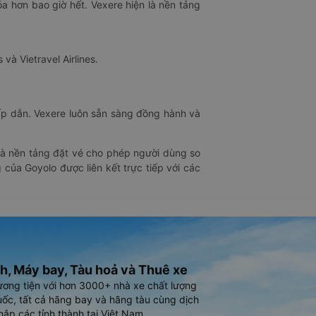
óa hơn bao giờ hết. Vexere hiện là nền tảng
 và Vietravel Airlines.
hấp dẫn. Vexere luôn sẵn sàng đồng hành và
 là nền tảng đặt vé cho phép người dùng so
 của Goyolo được liên kết trực tiếp với các
h, Máy bay, Tàu hoả và Thuê xe
ương tiện với hơn 3000+ nhà xe chất lượng
ốc, tất cả hãng bay và hãng tàu cùng dịch
hắp các tỉnh thành tại Việt Nam.