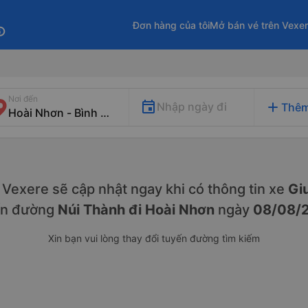
Đơn hàng của tôi
Mở bán vé trên Vexe
fo
Nơi đến
add
Nhập ngày đi
Thêm
y. Vexere sẽ cập nhật ngay khi có thông tin xe
Gi
ến đường
Núi Thành đi Hoài Nhơn
ngày
08/08/
Xin bạn vui lòng thay đổi tuyến đường tìm kiếm