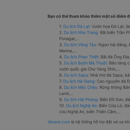
Bạn có thể tham khảo thêm một số điểm đế
1.
Du lịch Đà Lạt:
Vườn hoa Đà Lạt, là
2.
Du lịch Nha Trang:
Bãi biển Trần 
Ponagar,...
3.
Du lịch Vũng Tàu:
Ngọn hải đăng, 
Marina,...
4.
Du lịch Phan Thiết:
Bãi đá Ông Địa,
5.
Du lịch Buôn Ma Thuột:
Bảo tàng c
vườn quốc gia Chư Yang Shin,...
6.
Du lịch Sapa:
Nhà thờ đá Sapa, bả
7.
Du lịch Hà Giang:
Cao nguyên đá Đồ
8.
Du lịch Mộc Châu:
Rừng thông Bản 
Land,...
9.
Du lịch Hải Phòng:
Biển Đồ Sơn, đả
10.
Du lịch Nghệ An:
Biển Cửa Lò, đ
cừu Nghệ An, biển Thiên Cầm,...
Vexere.com
là hệ thống hỗ trợ đặt vé xe k