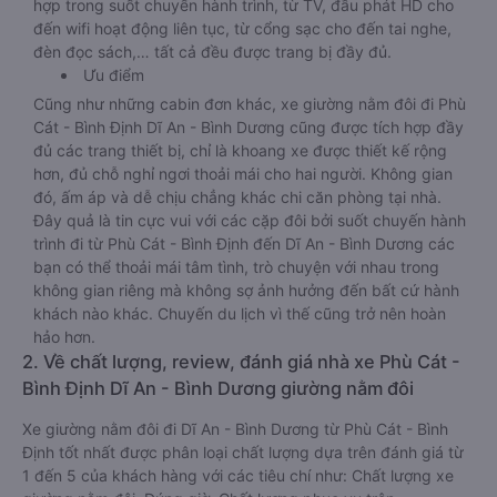
hợp trong suốt chuyến hành trình, từ TV, đầu phát HD cho
đến wifi hoạt động liên tục, từ cổng sạc cho đến tai nghe,
đèn đọc sách,… tất cả đều được trang bị đầy đủ.
Ưu điểm
Cũng như những cabin đơn khác, xe giường nằm đôi đi Phù
Cát - Bình Định Dĩ An - Bình Dương cũng được tích hợp đầy
đủ các trang thiết bị, chỉ là khoang xe được thiết kế rộng
hơn, đủ chỗ nghỉ ngơi thoải mái cho hai người. Không gian
đó, ấm áp và dễ chịu chẳng khác chi căn phòng tại nhà.
Đây quả là tin cực vui với các cặp đôi bởi suốt chuyến hành
trình đi từ Phù Cát - Bình Định đến Dĩ An - Bình Dương các
bạn có thể thoải mái tâm tình, trò chuyện với nhau trong
không gian riêng mà không sợ ảnh hưởng đến bất cứ hành
khách nào khác. Chuyến du lịch vì thế cũng trở nên hoàn
hảo hơn.
2. Về chất lượng, review, đánh giá nhà xe Phù Cát -
Bình Định Dĩ An - Bình Dương giường nằm đôi
Xe giường nằm đôi đi Dĩ An - Bình Dương từ Phù Cát - Bình
Định tốt nhất được phân loại chất lượng dựa trên đánh giá từ
1 đến 5 của khách hàng với các tiêu chí như: Chất lượng xe