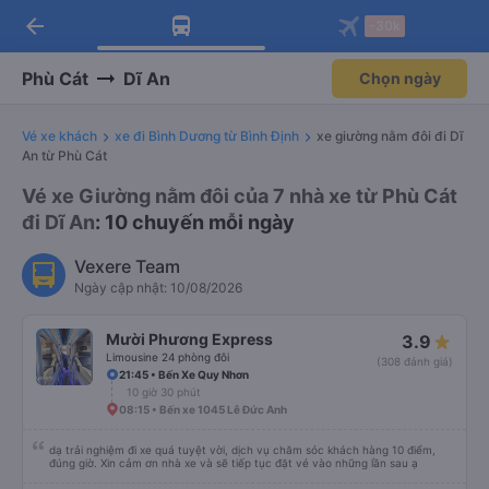
arrow_back
Tải app Vexere ngay!
Tải app Vexere
-30k
Mở app
Mở app
Nhận ưu đãi thành viên độc
-30k/ghế khi đặt vé máy bay qua
quyền
app
Phù Cát
Dĩ An
Chọn ngày
Vé xe khách
xe đi Bình Dương từ Bình Định
xe giường nằm đôi đi Dĩ
An từ Phù Cát
Vé xe Giường nằm đôi của 7 nhà xe từ Phù Cát
đi Dĩ An
: 10 chuyến mỗi ngày
Vexere Team
Ngày cập nhật: 10/08/2026
Mười Phương Express
3.9
Limousine 24 phòng đôi
(308 đánh giá)
21:45 • Bến Xe Quy Nhơn
10 giờ 30 phút
08:15 • Bến xe 1045 Lê Đức Anh
dạ trải nghiệm đi xe quá tuyệt vời, dịch vụ chăm sóc khách hàng 10 điểm,
đúng giờ. Xin cảm ơn nhà xe và sẽ tiếp tục đặt vé vào những lần sau ạ