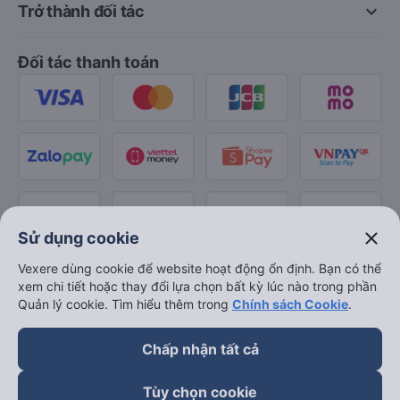
keyboard_arrow_down
Trở thành đối tác
Đối tác thanh toán
close
Sử dụng cookie
Vexere dùng cookie để website hoạt động ổn định. Bạn có thể
xem chi tiết hoặc thay đổi lựa chọn bất kỳ lúc nào trong phần
Quản lý cookie. Tìm hiểu thêm trong
Chính sách Cookie
.
Chấp nhận tất cả
Tùy chọn cookie