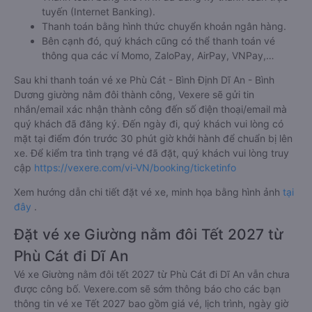
tuyến (Internet Banking).
Thanh toán bằng hình thức chuyển khoản ngân hàng.
Bên cạnh đó, quý khách cũng có thể thanh toán vé
thông qua các ví Momo, ZaloPay, AirPay, VNPay,…
Sau khi thanh toán vé xe Phù Cát - Bình Định Dĩ An - Bình
Dương giường nằm đôi thành công, Vexere sẽ gửi tin
nhắn/email xác nhận thành công đến số điện thoại/email mà
quý khách đã đăng ký. Đến ngày đi, quý khách vui lòng có
mặt tại điểm đón trước 30 phút giờ khởi hành để chuẩn bị lên
xe. Để kiểm tra tình trạng vé đã đặt, quý khách vui lòng truy
cập
https://vexere.com/vi-VN/booking/ticketinfo
Xem hướng dẫn chi tiết đặt vé xe, minh họa bằng hình ảnh
tại
đây
.
Đặt vé xe Giường nằm đôi Tết 2027 từ
Phù Cát đi Dĩ An
Vé xe Giường nằm đôi tết 2027 từ Phù Cát đi Dĩ An vẫn chưa
được công bố. Vexere.com sẽ sớm thông báo cho các bạn
thông tin vé xe Tết 2027 bao gồm giá vé, lịch trình, ngày giờ