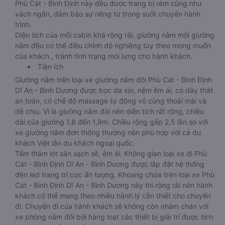
Phù Cát - Bình Định này đều được trang bị rèm cũng như
vách ngăn, đảm bảo sự riêng tư trong suốt chuyến hành
trình.
Diện tích của mỗi cabin khá rộng rãi, giường nằm mỗi giường
nằm đều có thể điều chỉnh độ nghiêng tùy theo mong muốn
của khách., tránh tình trạng mỏi lưng cho hành khách.
Tiện ích
Giường nằm trên loại xe giường nằm đôi Phù Cát - Bình Định
Dĩ An - Bình Dương được bọc da xịn, nệm êm ái, có dây thắt
an toàn, có chế độ massage tự động vô cùng thoải mái và
dễ chịu. Vì là giường nằm đôi nên diện tích rất rộng, chiều
dài của giường 1,8 đến 1,9m. Chiều rộng gấp 2,5 lần so với
xe giường nằm đơn thông thường nên phù hợp với cả du
khách Việt lẫn du khách ngoại quốc.
Tấm thảm lót sàn sạch sẽ, êm ái. Không gian loại xe đi Phù
Cát - Bình Định Dĩ An - Bình Dương được lắp đặt hệ thống
đèn led trang trí cực ấn tượng. Khoang chứa trên loại xe Phù
Cát - Bình Định Dĩ An - Bình Dương này thì rộng rãi nên hành
khách có thể mang theo nhiều hành lý cần thiết cho chuyến
đi. Chuyến đi của hành khách sẽ không còn nhàm chán với
xe phòng nằm đôi bởi hàng loạt các thiết bị giải trí được tích