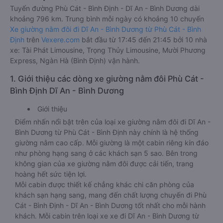
Tuyến đường Phù Cát - Bình Định - Dĩ An - Bình Dương dài
khoảng 796 km. Trung bình mỗi ngày có khoảng 10 chuyến
Xe giường nằm đôi đi Dĩ An - Bình Dương từ Phù Cát - Bình
Định
trên
Vexere.com
bắt đầu từ 17:45 đến 21:45 bởi 10 nhà
xe: Tài Phát Limousine, Trọng Thủy Limousine, Mười Phương
Express, Ngàn Hà (Bình Định) vận hành.
1. Giới thiệu các dòng xe giường nằm đôi Phù Cát -
Bình Định Dĩ An - Bình Dương
Giới thiệu
Điểm nhấn nổi bật trên của loại xe giường nằm đôi đi Dĩ An -
Bình Dương từ Phù Cát - Bình Định này chính là hệ thống
giường nằm cao cấp. Mỗi giường là một cabin riêng kín đáo
như phòng hạng sang ở các khách sạn 5 sao. Bên trong
không gian của xe giường nằm đôi được cải tiến, trang
hoàng hết sức tiện lợi.
Mỗi cabin được thiết kế chẳng khác chi căn phòng của
khách sạn hạng sang, mang đến chất lượng chuyến đi Phù
Cát - Bình Định - Dĩ An - Bình Dương tốt nhất cho mỗi hành
khách. Mỗi cabin trên loại xe xe đi Dĩ An - Bình Dương từ