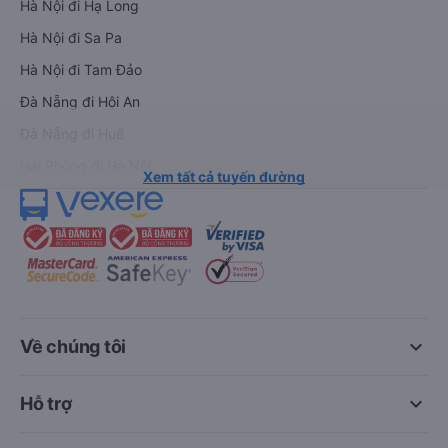
Hà Nội đi Hạ Long
Hà Nội đi Sa Pa
Hà Nội đi Tam Đảo
Đà Nẵng đi Hội An
Đà Nẵng đi Huế
Hải Phòng đi Hà Nội
Xem tất cả tuyến đường
keyboard_arrow_down
Về chúng tôi
keyboard_arrow_down
Hỗ trợ