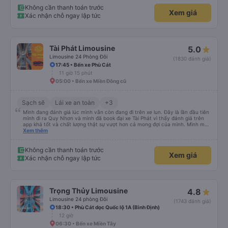
Không cần thanh toán trước
Xem giá
Xác nhận chỗ ngay lập tức
Tài Phát Limousine
5.0
Limousine 24 Phòng Đôi
(1830 đánh giá)
17:45 • Bến xe Phù Cát
11 giờ 15 phút
05:00 • Bến xe Miền Đông cũ
Sạch sẽ
Lái xe an toàn
+3
Mình đang đánh giá lúc mình vẫn còn đang đi trên xe lun. Đây là lần đầu tiên
mình đi ra Quy Nhơn và mình đã book đại xe Tài Phát vì thấy đánh giá trên
app khá tốt và chất lượng thật sự vượt hơn cả mong đợi của mình. Mình mua
giường đôi và vừa đủ cho 2 người. Nhân viên của nhà xe phải nói là siêu nhiệt
Xem thêm
tình và dễ thương. Trước chuyến đi mình có gọi cho bên tổng đài thì anh
nhân viên hỗ trợ mình nói chuyện siêu nhẹ nhàng và vui vẻ . Lúc mình lên xe
trung chuyển và lên xe lớn thì luôn hỗ trợ xách vali giùm tụi mình. Trên xe thì
Không cần thanh toán trước
Xem giá
có cả bánh và sữa miễn phí cho khách còn chuẩn bị cả thuốc say xe, dép,
Xác nhận chỗ ngay lập tức
mền, gối và đặc biệt là có gối ôm. Nchung là phải chấm nhà xe 10 sao mới
đủ !!!
Trọng Thủy Limousine
4.8
Limousine 24 phòng Đôi
(1743 đánh giá)
18:30 • Phù Cát dọc Quốc lộ 1A (Bình Định)
12 giờ
06:30 • Bến xe Miền Tây