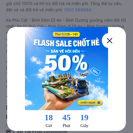
giữ chỗ 100% và hỗ trợ đổi trả vé miễn phí. Tổng đài tư vấn,
đặt vé và đổi trả vé miễn phí:
1900 888684
.
Xe Phù Cát - Bình Định Dĩ An - Bình Dương giường nằm đôi tốt
nhất: Xe từ Phù Cát - Bình Định đi Dĩ An - Bình Dương giường
nằm đôi được đánh giá chung có chất lượng Trung bình với
điểm đánh giá trung bình từ 4.4/5 dựa trên 3948 phản hồi
của hành khách Xe giường nằm đôi về Dĩ An - Bình Dương từ
Phù Cát - Bình Định.
Giá vé xe giường nằm đôi đi Dĩ An - Bình Dương từ Phù Cát -
Bình Định rẻ nhất là 500000 của hãng xe Tài Phát Limousine.
Tùy thuộc vào vị trí ngồi của bạn và chương trình khuyến mãi,
giá vé Xe Phù Cát - Bình Định đi Dĩ An - Bình Dương giường
nằm đôi này có thể sẽ rẻ hơn
Tổng hợp TOP 4 xe giường nằm đôi đi
Dĩ An - Bình Dương từ Phù Cát - Bình
Định tốt nhất hiện nay 08/2026
null
🚌 1. Xe Tài Phát Limousine