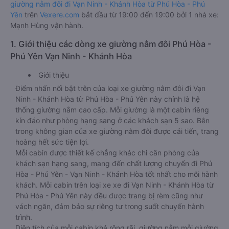
giường nằm đôi đi Vạn Ninh - Khánh Hòa từ Phú Hòa - Phú
Yên
trên
Vexere.com
bắt đầu từ 19:00 đến 19:00 bởi 1 nhà xe:
Mạnh Hùng vận hành.
1. Giới thiệu các dòng xe giường nằm đôi Phú Hòa -
Phú Yên Vạn Ninh - Khánh Hòa
Giới thiệu
Điểm nhấn nổi bật trên của loại xe giường nằm đôi đi Vạn
Ninh - Khánh Hòa từ Phú Hòa - Phú Yên này chính là hệ
thống giường nằm cao cấp. Mỗi giường là một cabin riêng
kín đáo như phòng hạng sang ở các khách sạn 5 sao. Bên
trong không gian của xe giường nằm đôi được cải tiến, trang
hoàng hết sức tiện lợi.
Mỗi cabin được thiết kế chẳng khác chi căn phòng của
khách sạn hạng sang, mang đến chất lượng chuyến đi Phú
Hòa - Phú Yên - Vạn Ninh - Khánh Hòa tốt nhất cho mỗi hành
khách. Mỗi cabin trên loại xe xe đi Vạn Ninh - Khánh Hòa từ
Phú Hòa - Phú Yên này đều được trang bị rèm cũng như
vách ngăn, đảm bảo sự riêng tư trong suốt chuyến hành
trình.
Diện tích của mỗi cabin khá rộng rãi, giường nằm mỗi giường