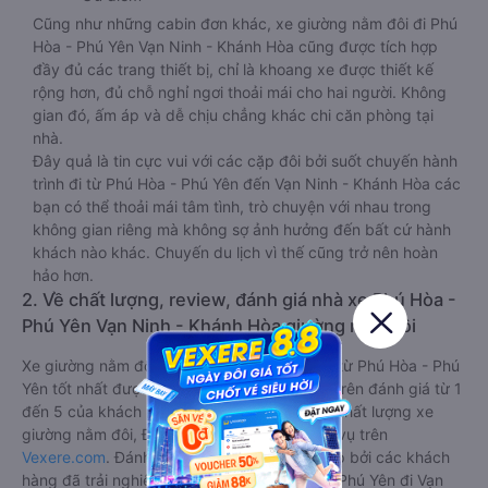
Cũng như những cabin đơn khác, xe giường nằm đôi đi Phú
Hòa - Phú Yên Vạn Ninh - Khánh Hòa cũng được tích hợp
đầy đủ các trang thiết bị, chỉ là khoang xe được thiết kế
rộng hơn, đủ chỗ nghỉ ngơi thoải mái cho hai người. Không
gian đó, ấm áp và dễ chịu chẳng khác chi căn phòng tại
nhà.
Đây quả là tin cực vui với các cặp đôi bởi suốt chuyến hành
trình đi từ Phú Hòa - Phú Yên đến Vạn Ninh - Khánh Hòa các
bạn có thể thoải mái tâm tình, trò chuyện với nhau trong
không gian riêng mà không sợ ảnh hưởng đến bất cứ hành
khách nào khác. Chuyến du lịch vì thế cũng trở nên hoàn
hảo hơn.
2. Về chất lượng, review, đánh giá nhà xe Phú Hòa -
Phú Yên Vạn Ninh - Khánh Hòa giường nằm đôi
Xe giường nằm đôi đi Vạn Ninh - Khánh Hòa từ Phú Hòa - Phú
Yên tốt nhất được phân loại chất lượng dựa trên đánh giá từ 1
đến 5 của khách hàng với các tiêu chí như: Chất lượng xe
giường nằm đôi, Đúng giờ, Chất lượng phục vụ trên
Vexere.com
. Đánh giá này được viết trực tiếp bởi các khách
hàng đã trải nghiệm các hãng Xe Phú Hòa - Phú Yên đi Vạn