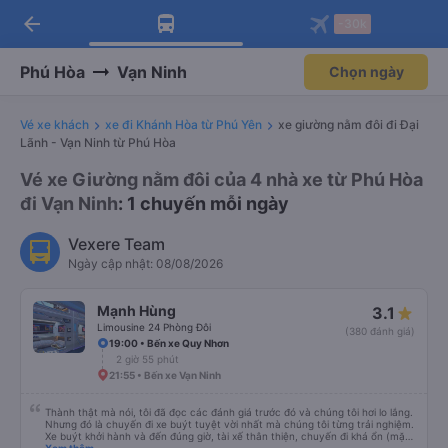
arrow_back
Tải app Vexere ngay!
Tải app Vexere
-30k
Mở app
Mở app
Nhận ưu đãi thành viên độc
-30k/ghế khi đặt vé máy bay qua
quyền
app
Phú Hòa
Vạn Ninh
Chọn ngày
Vé xe khách
xe đi Khánh Hòa từ Phú Yên
xe giường nằm đôi đi Đại
Lãnh - Vạn Ninh từ Phú Hòa
Vé xe Giường nằm đôi của 4 nhà xe từ Phú Hòa
đi Vạn Ninh
: 1 chuyến mỗi ngày
Vexere Team
Ngày cập nhật: 08/08/2026
Mạnh Hùng
3.1
Limousine 24 Phòng Đôi
(380 đánh giá)
19:00 • Bến xe Quy Nhơn
2 giờ 55 phút
21:55 • Bến xe Vạn Ninh
Thành thật mà nói, tôi đã đọc các đánh giá trước đó và chúng tôi hơi lo lắng.
Nhưng đó là chuyến đi xe buýt tuyệt vời nhất mà chúng tôi từng trải nghiệm.
Xe buýt khởi hành và đến đúng giờ, tài xế thân thiện, chuyến đi khá ổn (mặc