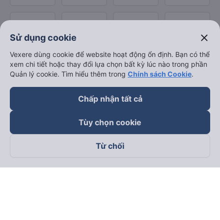
close
Sử dụng cookie
Vexere dùng cookie để website hoạt động ổn định. Bạn có thể
xem chi tiết hoặc thay đổi lựa chọn bất kỳ lúc nào trong phần
Quản lý cookie. Tìm hiểu thêm trong
Chính sách Cookie
.
Chấp nhận tất cả
Tùy chọn cookie
Từ chối
Theo dõi chúng tôi trên
Facebook
Tiktok
Youtube
Công ty TNHH Thương Mại Dịch Vụ Vexere