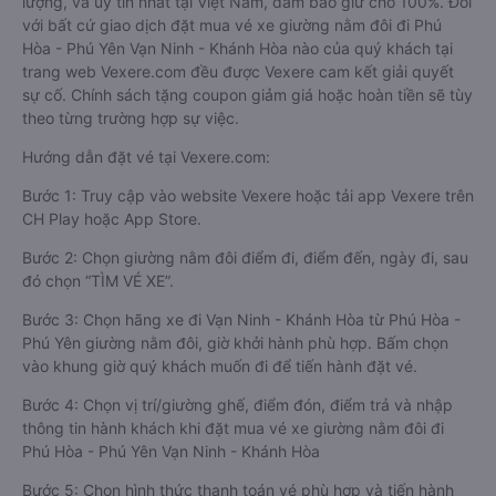
lượng, và uy tín nhất tại Việt Nam, đảm bảo giữ chỗ 100%. Đối
với bất cứ giao dịch đặt mua vé xe giường nằm đôi đi Phú
Hòa - Phú Yên Vạn Ninh - Khánh Hòa nào của quý khách tại
trang web Vexere.com đều được Vexere cam kết giải quyết
sự cố. Chính sách tặng coupon giảm giá hoặc hoàn tiền sẽ tùy
theo từng trường hợp sự việc.
Hướng dẫn đặt vé tại Vexere.com:
Bước 1: Truy cập vào website Vexere hoặc tải app Vexere trên
CH Play hoặc App Store.
Bước 2: Chọn giường nằm đôi điểm đi, điểm đến, ngày đi, sau
đó chọn “TÌM VÉ XE”.
Bước 3: Chọn hãng xe đi Vạn Ninh - Khánh Hòa từ Phú Hòa -
Phú Yên giường nằm đôi, giờ khởi hành phù hợp. Bấm chọn
vào khung giờ quý khách muốn đi để tiến hành đặt vé.
Bước 4: Chọn vị trí/giường ghế, điểm đón, điểm trả và nhập
thông tin hành khách khi đặt mua vé xe giường nằm đôi đi
Phú Hòa - Phú Yên Vạn Ninh - Khánh Hòa
Bước 5: Chọn hình thức thanh toán vé phù hợp và tiến hành