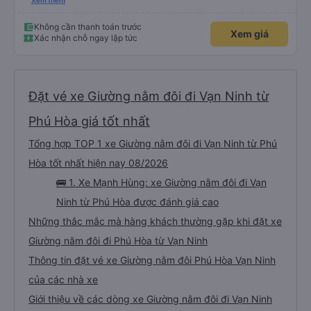
dù vẫn hơi xóc, nhưng đó là đặc trưng của Việt Nam ^^), và chỗ ngồi thoải
Xem thêm
mái. Chúng tôi thực sự rất hài lòng.
Không cần thanh toán trước
Xem giá
Xác nhận chỗ ngay lập tức
Đặt vé xe Giường nằm đôi đi Vạn Ninh từ
Phú Hòa giá tốt nhất
Tổng hợp TOP 1 xe Giường nằm đôi đi Vạn Ninh từ Phú
Hòa tốt nhất hiện nay 08/2026
🚌 1. Xe Mạnh Hùng: xe Giường nằm đôi đi Vạn
Ninh từ Phú Hòa được đánh giá cao
Những thắc mắc mà hàng khách thường gặp khi đặt xe
Giường nằm đôi đi Phú Hòa từ Vạn Ninh
Thông tin đặt vé xe Giường nằm đôi Phú Hòa Vạn Ninh
của các nhà xe
Giới thiệu về các dòng xe Giường nằm đôi đi Vạn Ninh