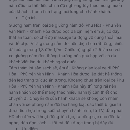
nằm đều có thể điều chỉnh độ nghiêng tùy theo mong muốn
của khách., tránh tình trạng mỏi lưng cho hành khách.
Tiện ích
Giường nằm trên loại xe giường nằm đôi Phú Hòa - Phú Yên
Vạn Ninh - Khánh Hòa được bọc da xịn, nệm êm ái, có dây
thắt an toàn, có chế độ massage tự động vô cùng thoải mái
và dễ chịu. Vì là giường nằm đôi nên diện tích rất rộng, chiều
dài của giường 1,8 đến 1,9m. Chiều rộng gấp 2,5 lần so với
xe giường nằm đơn thông thường nên phù hợp với cả du
khách Việt lẫn du khách ngoại quốc.
Tấm thảm lót sàn sạch sẽ, êm ái. Không gian loại xe đi Phú
Hòa - Phú Yên Vạn Ninh - Khánh Hòa được lắp đặt hệ thống
đèn led trang trí cực ấn tượng. Khoang chứa trên loại xe Phú
Hòa - Phú Yên Vạn Ninh - Khánh Hòa này thì rộng rãi nên
hành khách có thể mang theo nhiều hành lý cần thiết cho
chuyến đi. Chuyến đi của hành khách sẽ không còn nhàm
chán với xe phòng nằm đôi bởi hàng loạt các thiết bị giải trí
được tích hợp trong suốt chuyến hành trình, từ TV, đầu phát
HD cho đến wifi hoạt động liên tục, từ cổng sạc cho đến tai
nghe, đèn đọc sách,… tất cả đều được trang bị đầy đủ.
Ưu điểm