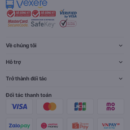
keyboard_arrow_down
Về chúng tôi
keyboard_arrow_down
Hỗ trợ
keyboard_arrow_down
Trở thành đối tác
Đối tác thanh toán