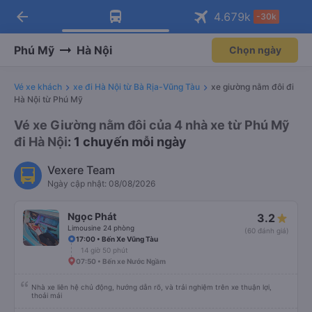
arrow_back
Tải app Vexere ngay!
Tải app Vexere
4.679
k
-30k
Mở app
Mở app
Nhận ưu đãi thành viên độc
-30k/ghế khi đặt vé máy bay qua
quyền
app
Phú Mỹ
Hà Nội
Chọn ngày
Vé xe khách
xe đi Hà Nội từ Bà Rịa-Vũng Tàu
xe giường nằm đôi đi
Hà Nội từ Phú Mỹ
Vé xe Giường nằm đôi của 4 nhà xe từ Phú Mỹ
đi Hà Nội
: 1 chuyến mỗi ngày
Vexere Team
Ngày cập nhật: 08/08/2026
Ngọc Phát
3.2
Limousine 24 phòng
(60 đánh giá)
17:00 • Bến Xe Vũng Tàu
14 giờ 50 phút
07:50 • Bến xe Nước Ngầm
Nhà xe liên hệ chủ động, hướng dẫn rõ, và trải nghiệm trên xe thuận lợi,
thoải mái