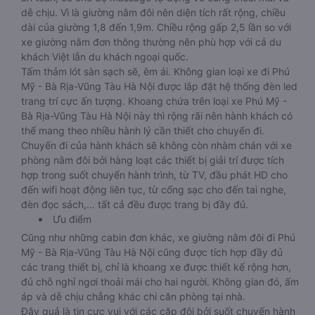
dễ chịu. Vì là giường nằm đôi nên diện tích rất rộng, chiều
dài của giường 1,8 đến 1,9m. Chiều rộng gấp 2,5 lần so với
xe giường nằm đơn thông thường nên phù hợp với cả du
khách Việt lẫn du khách ngoại quốc.
Tấm thảm lót sàn sạch sẽ, êm ái. Không gian loại xe đi Phú
Mỹ - Bà Rịa-Vũng Tàu Hà Nội được lắp đặt hệ thống đèn led
trang trí cực ấn tượng. Khoang chứa trên loại xe Phú Mỹ -
Bà Rịa-Vũng Tàu Hà Nội này thì rộng rãi nên hành khách có
thể mang theo nhiều hành lý cần thiết cho chuyến đi.
Chuyến đi của hành khách sẽ không còn nhàm chán với xe
phòng nằm đôi bởi hàng loạt các thiết bị giải trí được tích
hợp trong suốt chuyến hành trình, từ TV, đầu phát HD cho
đến wifi hoạt động liên tục, từ cổng sạc cho đến tai nghe,
đèn đọc sách,… tất cả đều được trang bị đầy đủ.
Ưu điểm
Cũng như những cabin đơn khác, xe giường nằm đôi đi Phú
Mỹ - Bà Rịa-Vũng Tàu Hà Nội cũng được tích hợp đầy đủ
các trang thiết bị, chỉ là khoang xe được thiết kế rộng hơn,
đủ chỗ nghỉ ngơi thoải mái cho hai người. Không gian đó, ấm
áp và dễ chịu chẳng khác chi căn phòng tại nhà.
Đây quả là tin cực vui với các cặp đôi bởi suốt chuyến hành