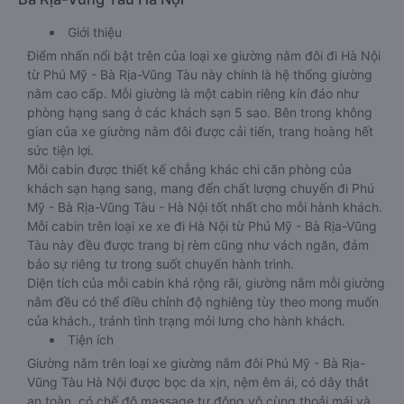
Giới thiệu
Điểm nhấn nổi bật trên của loại xe giường nằm đôi đi Hà Nội
từ Phú Mỹ - Bà Rịa-Vũng Tàu này chính là hệ thống giường
nằm cao cấp. Mỗi giường là một cabin riêng kín đáo như
phòng hạng sang ở các khách sạn 5 sao. Bên trong không
gian của xe giường nằm đôi được cải tiến, trang hoàng hết
sức tiện lợi.
Mỗi cabin được thiết kế chẳng khác chi căn phòng của
khách sạn hạng sang, mang đến chất lượng chuyến đi Phú
Mỹ - Bà Rịa-Vũng Tàu - Hà Nội tốt nhất cho mỗi hành khách.
Mỗi cabin trên loại xe xe đi Hà Nội từ Phú Mỹ - Bà Rịa-Vũng
Tàu này đều được trang bị rèm cũng như vách ngăn, đảm
bảo sự riêng tư trong suốt chuyến hành trình.
Diện tích của mỗi cabin khá rộng rãi, giường nằm mỗi giường
nằm đều có thể điều chỉnh độ nghiêng tùy theo mong muốn
của khách., tránh tình trạng mỏi lưng cho hành khách.
Tiện ích
Giường nằm trên loại xe giường nằm đôi Phú Mỹ - Bà Rịa-
Vũng Tàu Hà Nội được bọc da xịn, nệm êm ái, có dây thắt
an toàn, có chế độ massage tự động vô cùng thoải mái và