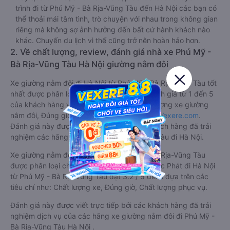
trình đi từ Phú Mỹ - Bà Rịa-Vũng Tàu đến Hà Nội các bạn có
thể thoải mái tâm tình, trò chuyện với nhau trong không gian
riêng mà không sợ ảnh hưởng đến bất cứ hành khách nào
khác. Chuyến du lịch vì thế cũng trở nên hoàn hảo hơn.
2. Về chất lượng, review, đánh giá nhà xe Phú Mỹ -
Bà Rịa-Vũng Tàu Hà Nội giường nằm đôi
Xe giường nằm đôi đi Hà Nội từ Phú Mỹ - Bà Rịa-Vũng Tàu tốt
nhất được phân loại chất lượng dựa trên đánh giá từ 1 đến 5
của khách hàng với các tiêu chí như: Chất lượng xe giường
nằm đôi, Đúng giờ, Chất lượng phục vụ trên
Vexere.com
.
Đánh giá này được viết trực tiếp bởi các khách hàng đã trải
nghiệm các hãng Xe Phú Mỹ - Bà Rịa-Vũng Tàu đi Hà Nội.
Xe giường nằm đôi đi Hà Nội từ Phú Mỹ - Bà Rịa-Vũng Tàu
được phân loại chất lượng tốt nhất là xe Ngọc Phát đi Hà Nội
từ Phú Mỹ - Bà Rịa-Vũng Tàu đạt 3.2 / 5 điểm dựa trên các
tiêu chí như: Chất lượng xe, Đúng giờ, Chất lượng phục vụ.
Đánh giá này được viết trực tiếp bởi các khách hàng đã trải
nghiệm dịch vụ của các hãng xe giường nằm đôi đi Phú Mỹ -
Bà Rịa-Vũng Tàu Hà Nội .