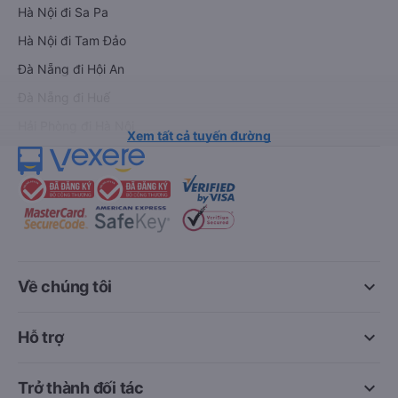
Hà Nội đi Sa Pa
Hà Nội đi Tam Đảo
Đà Nẵng đi Hội An
Đà Nẵng đi Huế
Hải Phòng đi Hà Nội
Xem tất cả tuyến đường
keyboard_arrow_down
Về chúng tôi
keyboard_arrow_down
Hỗ trợ
keyboard_arrow_down
Trở thành đối tác