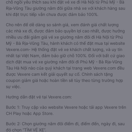
chỗ ngồi yêu thích sau khi đặt vé xe đi Hà Nội từ Phú Mỹ - Bà
Rịa-Vũng Tàu giường nằm đôi giữa nhà xe với khách hàng sau
khi đặt trực tiếp vẫn chưa được đảm bảo 100%.
Cho nên để dễ dàng so sánh giá, xem đánh giá chất lượng
các nhà xe đi, được đảm bảo quyền lợi cao nhất, được hưởng
nhiều ưu đãi giảm giá vé xe giường nằm đôi đi Hà Nội từ Phú
Mỹ - Bà Rịa-Vũng Tàu, hành khách có thể đặt mua tại website
Vexere.com- Hệ thống đặt vé xe khách chất lượng, và uy tín
nhất tại Việt Nam, đảm bảo giữ chỗ 100%. Đối với bất cứ giao
dịch đặt mua vé xe giường nằm đôi đi Phú Mỹ - Bà Rịa-Vũng
Tàu Hà Nội nào của quý khách tại trang web Vexere.com đều
được Vexere cam kết giải quyết sự cố. Chính sách tặng
coupon giảm giá hoặc hoàn tiền sẽ tùy theo từng trường hợp
sự việc.
Hướng dẫn đặt vé tại Vexere.com:
Bước 1: Truy cập vào website Vexere hoặc tải app Vexere trên
CH Play hoặc App Store.
Bước 2: Chọn giường nằm đôi điểm đi, điểm đến, ngày đi, sau
đó chọn “TÌM VÉ XE”.