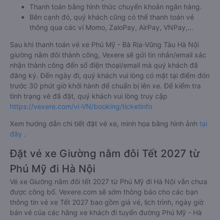
Thanh toán bằng hình thức chuyển khoản ngân hàng.
Bên cạnh đó, quý khách cũng có thể thanh toán vé
thông qua các ví Momo, ZaloPay, AirPay, VNPay,…
Sau khi thanh toán vé xe Phú Mỹ - Bà Rịa-Vũng Tàu Hà Nội
giường nằm đôi thành công, Vexere sẽ gửi tin nhắn/email xác
nhận thành công đến số điện thoại/email mà quý khách đã
đăng ký. Đến ngày đi, quý khách vui lòng có mặt tại điểm đón
trước 30 phút giờ khởi hành để chuẩn bị lên xe. Để kiểm tra
tình trạng vé đã đặt, quý khách vui lòng truy cập
https://vexere.com/vi-VN/booking/ticketinfo
Xem hướng dẫn chi tiết đặt vé xe, minh họa bằng hình ảnh
tại
đây
.
Đặt vé xe Giường nằm đôi Tết 2027 từ
Phú Mỹ đi Hà Nội
Vé xe Giường nằm đôi tết 2027 từ Phú Mỹ đi Hà Nội vẫn chưa
được công bố. Vexere.com sẽ sớm thông báo cho các bạn
thông tin vé xe Tết 2027 bao gồm giá vé, lịch trình, ngày giờ
bán vé của các hãng xe khách đi tuyến đường Phú Mỹ - Hà