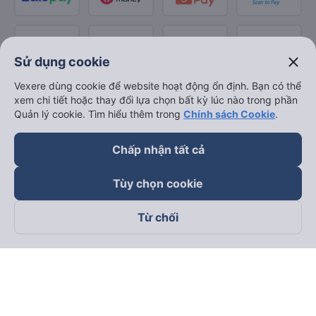
close
Sử dụng cookie
Vexere dùng cookie để website hoạt động ổn định. Bạn có thể
xem chi tiết hoặc thay đổi lựa chọn bất kỳ lúc nào trong phần
Quản lý cookie. Tìm hiểu thêm trong
Chính sách Cookie
.
Chấp nhận tất cả
Tùy chọn cookie
Từ chối
Theo dõi chúng tôi trên
Facebook
Tiktok
Youtube
Công ty TNHH Thương Mại Dịch Vụ Vexere