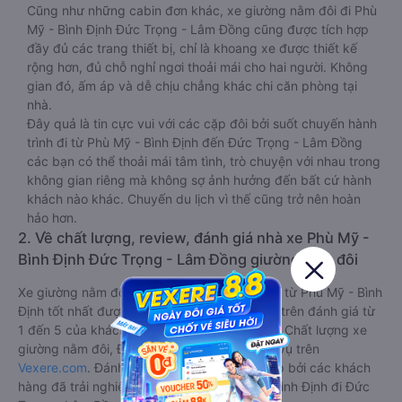
Cũng như những cabin đơn khác, xe giường nằm đôi đi Phù
Mỹ - Bình Định Đức Trọng - Lâm Đồng cũng được tích hợp
đầy đủ các trang thiết bị, chỉ là khoang xe được thiết kế
rộng hơn, đủ chỗ nghỉ ngơi thoải mái cho hai người. Không
gian đó, ấm áp và dễ chịu chẳng khác chi căn phòng tại
nhà.
Đây quả là tin cực vui với các cặp đôi bởi suốt chuyến hành
trình đi từ Phù Mỹ - Bình Định đến Đức Trọng - Lâm Đồng
các bạn có thể thoải mái tâm tình, trò chuyện với nhau trong
không gian riêng mà không sợ ảnh hưởng đến bất cứ hành
khách nào khác. Chuyến du lịch vì thế cũng trở nên hoàn
hảo hơn.
2. Về chất lượng, review, đánh giá nhà xe Phù Mỹ -
Bình Định Đức Trọng - Lâm Đồng giường nằm đôi
Xe giường nằm đôi đi Đức Trọng - Lâm Đồng từ Phù Mỹ - Bình
Định tốt nhất được phân loại chất lượng dựa trên đánh giá từ
1 đến 5 của khách hàng với các tiêu chí như: Chất lượng xe
giường nằm đôi, Đúng giờ, Chất lượng phục vụ trên
Vexere.com
. Đánh giá này được viết trực tiếp bởi các khách
hàng đã trải nghiệm các hãng Xe Phù Mỹ - Bình Định đi Đức