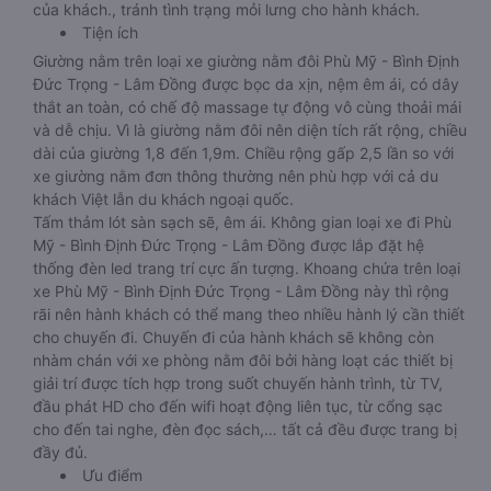
của khách., tránh tình trạng mỏi lưng cho hành khách.
Tiện ích
Giường nằm trên loại xe giường nằm đôi Phù Mỹ - Bình Định
Đức Trọng - Lâm Đồng được bọc da xịn, nệm êm ái, có dây
thắt an toàn, có chế độ massage tự động vô cùng thoải mái
và dễ chịu. Vì là giường nằm đôi nên diện tích rất rộng, chiều
dài của giường 1,8 đến 1,9m. Chiều rộng gấp 2,5 lần so với
xe giường nằm đơn thông thường nên phù hợp với cả du
khách Việt lẫn du khách ngoại quốc.
Tấm thảm lót sàn sạch sẽ, êm ái. Không gian loại xe đi Phù
Mỹ - Bình Định Đức Trọng - Lâm Đồng được lắp đặt hệ
thống đèn led trang trí cực ấn tượng. Khoang chứa trên loại
xe Phù Mỹ - Bình Định Đức Trọng - Lâm Đồng này thì rộng
rãi nên hành khách có thể mang theo nhiều hành lý cần thiết
cho chuyến đi. Chuyến đi của hành khách sẽ không còn
nhàm chán với xe phòng nằm đôi bởi hàng loạt các thiết bị
giải trí được tích hợp trong suốt chuyến hành trình, từ TV,
đầu phát HD cho đến wifi hoạt động liên tục, từ cổng sạc
cho đến tai nghe, đèn đọc sách,… tất cả đều được trang bị
đầy đủ.
Ưu điểm