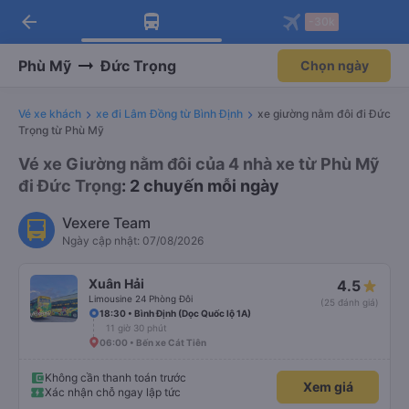
arrow_back
Tải app Vexere ngay!
Tải app Vexere
-30k
Mở app
Mở app
Nhận ưu đãi thành viên độc
-30k/ghế khi đặt vé máy bay qua
quyền
app
Phù Mỹ
Đức Trọng
Chọn ngày
Vé xe khách
xe đi Lâm Đồng từ Bình Định
xe giường nằm đôi đi Đức
Trọng từ Phù Mỹ
Vé xe Giường nằm đôi của 4 nhà xe từ Phù Mỹ
đi Đức Trọng
: 2 chuyến mỗi ngày
Vexere Team
Ngày cập nhật: 07/08/2026
Xuân Hải
4.5
Limousine 24 Phòng Đôi
(25 đánh giá)
18:30 • Bình Định (Dọc Quốc lộ 1A)
11 giờ 30 phút
06:00 • Bến xe Cát Tiên
Không cần thanh toán trước
Xem giá
Xác nhận chỗ ngay lập tức