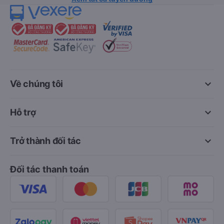
keyboard_arrow_down
Về chúng tôi
keyboard_arrow_down
Hỗ trợ
keyboard_arrow_down
Trở thành đối tác
Đối tác thanh toán