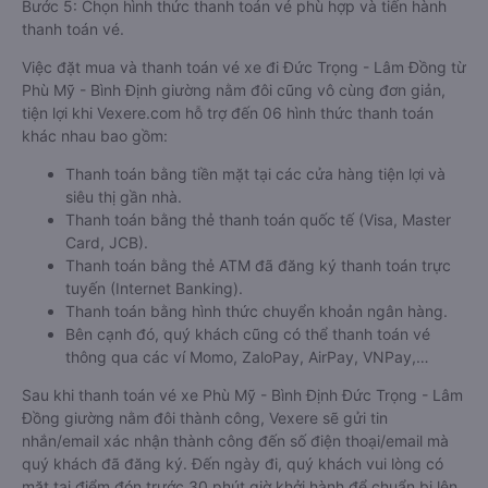
Bước 5: Chọn hình thức thanh toán vé phù hợp và tiến hành
thanh toán vé.
Việc đặt mua và thanh toán vé xe đi Đức Trọng - Lâm Đồng từ
Phù Mỹ - Bình Định giường nằm đôi cũng vô cùng đơn giản,
tiện lợi khi Vexere.com hỗ trợ đến 06 hình thức thanh toán
khác nhau bao gồm:
Thanh toán bằng tiền mặt tại các cửa hàng tiện lợi và
siêu thị gần nhà.
Thanh toán bằng thẻ thanh toán quốc tế (Visa, Master
Card, JCB).
Thanh toán bằng thẻ ATM đã đăng ký thanh toán trực
tuyến (Internet Banking).
Thanh toán bằng hình thức chuyển khoản ngân hàng.
Bên cạnh đó, quý khách cũng có thể thanh toán vé
thông qua các ví Momo, ZaloPay, AirPay, VNPay,…
Sau khi thanh toán vé xe Phù Mỹ - Bình Định Đức Trọng - Lâm
Đồng giường nằm đôi thành công, Vexere sẽ gửi tin
nhắn/email xác nhận thành công đến số điện thoại/email mà
quý khách đã đăng ký. Đến ngày đi, quý khách vui lòng có
mặt tại điểm đón trước 30 phút giờ khởi hành để chuẩn bị lên